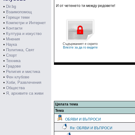
И от четенето ти между редовете!
•
Dir.bg
•
Взаимопомощ
•
Горещи теми
•
Компютри и Интернет
•
Контакти
•
Култура и изкуство
•
Мнения
Съдържаниет е скрито
•
Наука
Влезте за да го видите
•
Политика, Свят
•
Спорт
•
Техника
•
Градове
•
Религия и мистика
•
Фен клубове
•
Хоби, Развлечения
•
Общества
•
Я, архивите са живи
Цялата тема
Тема
ОБЯВИ И ВЪПРОСИ
Re: ОБЯВИ И ВЪПРОСИ