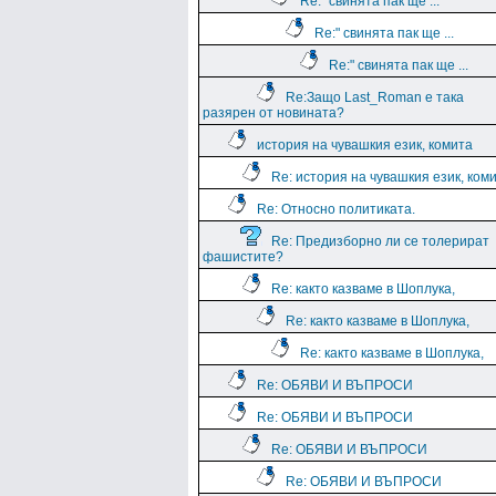
Re:" свинята пак ще ...
Re:" свинята пак ще ...
Re:" свинята пак ще ...
Re:Защо Last_Roman e така
разярен от новината?
история на чувашкия език, комита
Re: история на чувашкия език, ком
Re: Относно политиката.
Re: Предизборно ли се толерират
фашистите?
Re: както казваме в Шоплука,
Re: както казваме в Шоплука,
Re: както казваме в Шоплука,
Re: ОБЯВИ И ВЪПРОСИ
Re: ОБЯВИ И ВЪПРОСИ
Re: ОБЯВИ И ВЪПРОСИ
Re: ОБЯВИ И ВЪПРОСИ