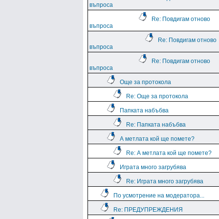
въпроса
Re: Повдигам отново
въпроса
Re: Повдигам отново
въпроса
Re: Повдигам отново
въпроса
Още за протокола
Re: Още за протокола
Папката набъбва
Re: Папката набъбва
А метлата кой ще помете?
Re: А метлата кой ще помете?
Играта много загрубява
Re: Играта много загрубява
По усмотрение на модератора...
Re: ПРЕДУПРЕЖДЕНИЯ