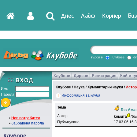
Днес
Лайф
Корнер
Биз
IT
DirTV
Impressio
търси в
Клубове
di
Клубове
Дирене
Регистрация
Кой е ту
Games
Клубове
/
Наука
/
Хуманитарни науки
/
Истор
Име
Парола
Информация за клуба
Тема
Re: Аман
Автор
koмитa
(бъ
•
Нов потребител
Публикувано
17.03.06 16:
•
Забравена парола
Клубове