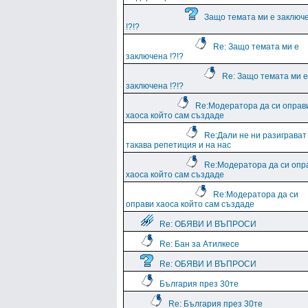
Защо темата ми е заключ
!?!?
Re: Защо темата ми е
заключена !?!?
Re: Защо темата ми е
заключена !?!?
Re:Модератора да си оправ
хаоса който сам създаде
Re:Дали не ни разиграват
такава репетиция и на нас
Re:Модератора да си опр
хаоса който сам създаде
Re:Модератора да си
оправи хаоса който сам създаде
Re: ОБЯВИ И ВЪПРОСИ
Re: Бан за Атилкесе
Re: ОБЯВИ И ВЪПРОСИ
България през 30те
Re: България през 30те