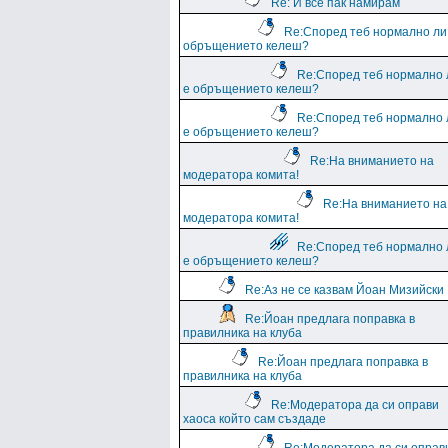
Re: И все пак намирам
Re:Според теб нормално ли
обръщението келеш?
Re:Според теб нормално 
е обръщението келеш?
Re:Според теб нормално 
е обръщението келеш?
Re:На вниманието на
модератора комита!
Re:На вниманието на
модератора комита!
Re:Според теб нормално 
е обръщението келеш?
Re:Аз не се казвам Йоан Мизийски
Re:Йоан предлага поправка в
правилника на клуба
Re:Йоан предлага поправка в
правилника на клуба
Re:Модератора да си оправи
хаоса който сам създаде