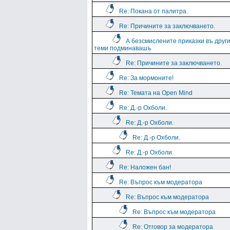
Re: Покана от палитра.
Re: Причините за заключването.
А безсмислените приказки въ друг
теми подминавашъ
Re: Причините за заключването.
Re: За мормоните!
Re: Темата на Open Mind
Re: Д.-р Охболи.
Re: Д.-р Охболи.
Re: Д.-р Охболи.
Re: Д.-р Охболи.
Re: Наложен бан!
Re: Въпрос към модератора
Re: Въпрос към модератора
Re: Въпрос към модератора
Re: Отговор за модератора