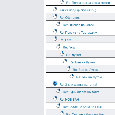
Re: Почна пак да става жежко
Как се води дискусия ? (!)
Re: Оф-топик.
Re: Отговор на Рокси
Re: Призив на Тортурач +
Re: Гога
Re: Гога
Re: Лутом
Re: Бан на Лутом
Re: Бан на Лутом
Re: Бан на Лутом
Re: 3 дни шапка на тояга!
Re: 3 дни шапка на тояга!
Re: НОВ БАН
Re: Свален е бана на Рекс.
Re: Свален е бана на Рекс.