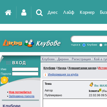
Днес
Лайф
Корнер
Биз
IT
DirTV
Impressio
търси в
Клубове
di
Клубове
Дирене
Регистрация
Кой е ту
Games
Клубове
/
Наука
/
Хуманитарни науки
/
Истор
Име
Парола
Информация за клуба
Тема
Re: МАХ
Автор
koмитa
(бъ
•
Нов потребител
Публикувано
22.02.06 09:
•
Забравена парола
Клубове