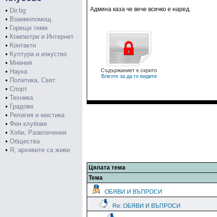
Админа каза че вече всичко е наред.
•
Dir.bg
•
Взаимопомощ
•
Горещи теми
•
Компютри и Интернет
•
Контакти
•
Култура и изкуство
•
Мнения
Съдържаниет е скрито
•
Наука
Влезте за да го видите
•
Политика, Свят
•
Спорт
•
Техника
•
Градове
•
Религия и мистика
•
Фен клубове
•
Хоби, Развлечения
•
Общества
•
Я, архивите са живи
Цялата тема
Тема
ОБЯВИ И ВЪПРОСИ
Re: ОБЯВИ И ВЪПРОСИ