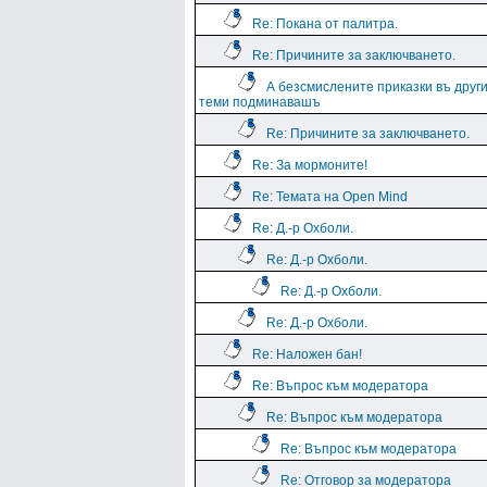
Re: Покана от палитра.
Re: Причините за заключването.
А безсмислените приказки въ друг
теми подминавашъ
Re: Причините за заключването.
Re: За мормоните!
Re: Темата на Open Mind
Re: Д.-р Охболи.
Re: Д.-р Охболи.
Re: Д.-р Охболи.
Re: Д.-р Охболи.
Re: Наложен бан!
Re: Въпрос към модератора
Re: Въпрос към модератора
Re: Въпрос към модератора
Re: Отговор за модератора