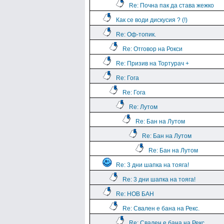
Re: Почна пак да става жежко
Как се води дискусия ? (!)
Re: Оф-топик.
Re: Отговор на Рокси
Re: Призив на Тортурач +
Re: Гога
Re: Гога
Re: Лутом
Re: Бан на Лутом
Re: Бан на Лутом
Re: Бан на Лутом
Re: 3 дни шапка на тояга!
Re: 3 дни шапка на тояга!
Re: НОВ БАН
Re: Свален е бана на Рекс.
Re: Свален е бана на Рекс.