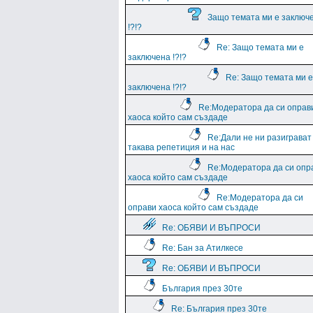
Защо темата ми е заключ
!?!?
Re: Защо темата ми е
заключена !?!?
Re: Защо темата ми е
заключена !?!?
Re:Модератора да си оправ
хаоса който сам създаде
Re:Дали не ни разиграват
такава репетиция и на нас
Re:Модератора да си опр
хаоса който сам създаде
Re:Модератора да си
оправи хаоса който сам създаде
Re: ОБЯВИ И ВЪПРОСИ
Re: Бан за Атилкесе
Re: ОБЯВИ И ВЪПРОСИ
България през 30те
Re: България през 30те