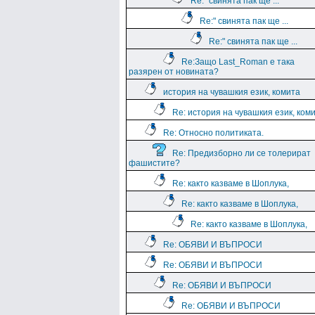
Re:" свинята пак ще ...
Re:" свинята пак ще ...
Re:" свинята пак ще ...
Re:Защо Last_Roman e така
разярен от новината?
история на чувашкия език, комита
Re: история на чувашкия език, ком
Re: Относно политиката.
Re: Предизборно ли се толерират
фашистите?
Re: както казваме в Шоплука,
Re: както казваме в Шоплука,
Re: както казваме в Шоплука,
Re: ОБЯВИ И ВЪПРОСИ
Re: ОБЯВИ И ВЪПРОСИ
Re: ОБЯВИ И ВЪПРОСИ
Re: ОБЯВИ И ВЪПРОСИ