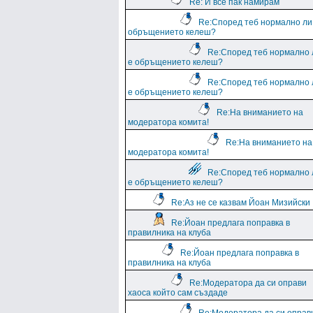
Re: И все пак намирам
Re:Според теб нормално ли
обръщението келеш?
Re:Според теб нормално 
е обръщението келеш?
Re:Според теб нормално 
е обръщението келеш?
Re:На вниманието на
модератора комита!
Re:На вниманието на
модератора комита!
Re:Според теб нормално 
е обръщението келеш?
Re:Аз не се казвам Йоан Мизийски
Re:Йоан предлага поправка в
правилника на клуба
Re:Йоан предлага поправка в
правилника на клуба
Re:Модератора да си оправи
хаоса който сам създаде