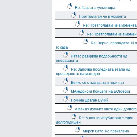
Re: Гаврата кулминира
Претполагам че в момента
Re: Претполагам че в момента
Re: Претполагам че в момен
Re: Верно, пропадате. И 
го каза
Латас разкрива подробности од
операцијата
Re: Започва последната етапа од
пропадането на македон
Венко се отказва, за втори пат
МАкедонски Концепт на БОгоески
Почина Драган Вучиќ
А пак аз изгубих оште един долго
Re: А пак аз изгубих оште един
долгогодишен
Мерси бато, но прекалено