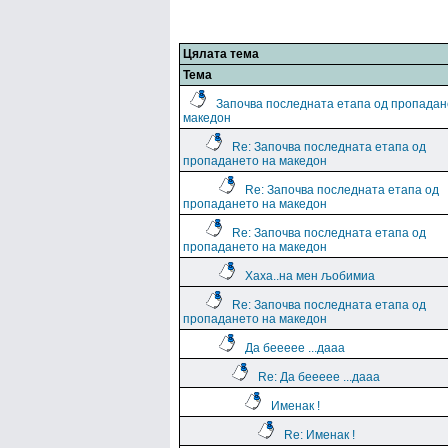
Цялата тема
Тема
Започва последната етапа од пропадан
македон
Re: Започва последната етапа од
пропадането на македон
Re: Започва последната етапа од
пропадането на македон
Re: Започва последната етапа од
пропадането на македон
Хаха..на мен љобимиа
Re: Започва последната етапа од
пропадането на македон
Да беееее ...дааа
Re: Да беееее ...дааа
Именак !
Re: Именак !