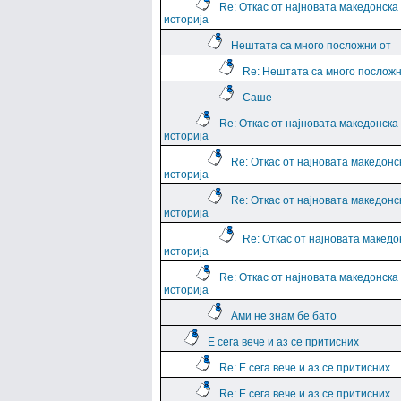
Re: Откас от најновата македонска
историја
Нештата са много посложни от
Re: Нештата са много посложн
Саше
Re: Откас от најновата македонска
историја
Re: Откас от најновата македонс
историја
Re: Откас от најновата македонс
историја
Re: Откас от најновата македо
историја
Re: Откас от најновата македонска
историја
Ами не знам бе бато
Е сега вече и аз се притисних
Re: Е сега вече и аз се притисних
Re: Е сега вече и аз се притисних