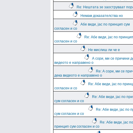
Re: Нештата зе заоструваат пор
Немам доказателства но
Абе види, јас по принцип сум
согласен и со
Re: Абе види, јас по принци
согласен и со
Не мислиш ли че е
А сори, ми се причини д
видеото е направено о
Re: А сори, ми се при
дека видеото е направено о
Re: Абе види, јас по прин
согласен и со
Re: Абе види, јас по пр
сум согласен и со
Re: Абе види, јас по 
сум согласен и со
Re: Абе види, јас п
принцип сум согласен и со