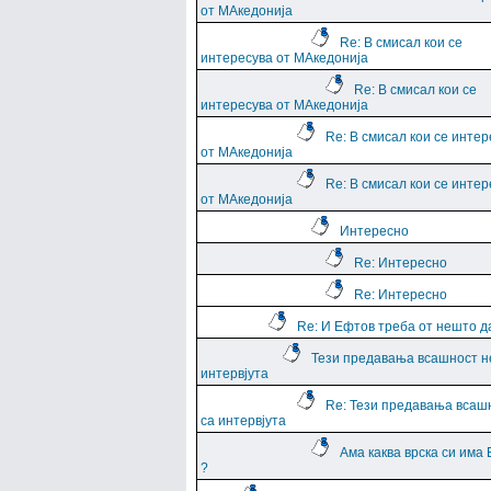
от МАкедонија
Re: В смисал кои се
интересува от МАкедонија
Re: В смисал кои се
интересува от МАкедонија
Re: В смисал кои се интер
от МАкедонија
Re: В смисал кои се интер
от МАкедонија
Интересно
Re: Интересно
Re: Интересно
Re: И Ефтов треба от нешто д
Тези предавања всашност н
интервјута
Re: Тези предавања всаш
са интервјута
Ама каква врска си има
?