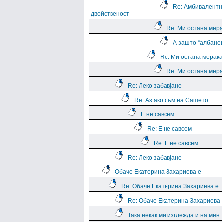
Re: Амбивалентн
двойственост
Re: Ми остана мера
А зашто “албане
Re: Ми остана мерака
Re: Ми остана мера
Re: Леко забавјане
Re: Аз ако съм на Сашето...
Е не савсем
Re: Е не савсем
Re: Е не савсем
Re: Леко забавјане
Обаче Екатерина Захариева е
Re: Обаче Екатерина Захариева е
Re: Обаче Екатерина Захариева 
Така некак ми изглежда и на мен