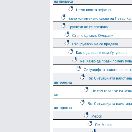
на процеса
Нема ништо нејасно
Едно конклузивно слово од Петар Ка
Груевски не се предава
Стојче од село Оморани
Re: Груевски не се предава
Какво да прави помеѓу гулаша
Re: Какво да прави помеѓу гул
Ситуацијата наистина е ин
Re: Ситуацијата наистина
интересна
Не сам казал че си каза
бе
Re: Ситуацијата наистина
интересна
Мерси
Re: Мерси