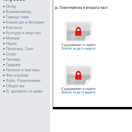
•
Dir.bg
ја. Поинтересна е втората част.
•
Взаимопомощ
•
Горещи теми
•
Компютри и Интернет
•
Контакти
•
Култура и изкуство
•
Мнения
•
Наука
Съдържаниет е скрито
•
Политика, Свят
Влезте за да го видите
•
Спорт
•
Техника
•
Градове
•
Религия и мистика
•
Фен клубове
•
Хоби, Развлечения
•
Общества
Съдържаниет е скрито
•
Я, архивите са живи
Влезте за да го видите