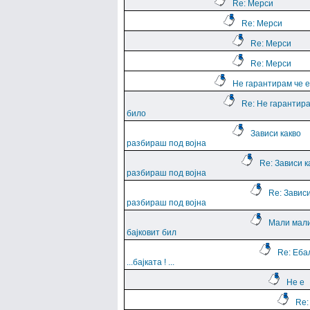
Re: Мерси
Re: Мерси
Re: Мерси
Re: Мерси
Не гарантирам че е
Re: Не гарантира
било
Зависи какво
разбираш под војна
Re: Зависи к
разбираш под војна
Re: Зависи
разбираш под војна
Мали мали
бајковит бил
Re: Еба
...баjката ! ...
Не е
Re: