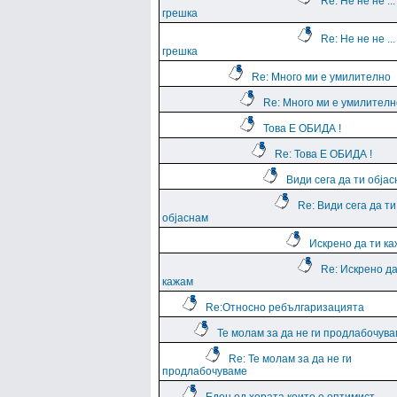
Re: Не не не ...
грешка
Re: Не не не ...
грешка
Re: Много ми е умилително
Re: Много ми е умилителн
Това Е ОБИДА !
Re: Това Е ОБИДА !
Види сега да ти обја
Re: Види сега да ти
објаснам
Искрено да ти к
Re: Искрено да
кажам
Re:Относно ребългаризацията
Те молам за да не ги продлабочув
Re: Те молам за да не ги
продлабочуваме