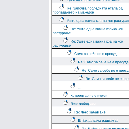
Еден од хората които е оптимист
Re: Започва последната етапа од
пропадането на македон
Уште една важна крачка кон растура
Re: Уште една важна крачка кон
растурање
Re: Уште една важна крачка кон
растурање
Само за себе не е пресуден
Re: Само за себе не е пресуде
Re: Само за себе не е прес
Re: Само за себе не е пр
...
Комоентар не е нужен
Леко забавјане
Re: Леко забавјане
Штјах да кажа радвам се