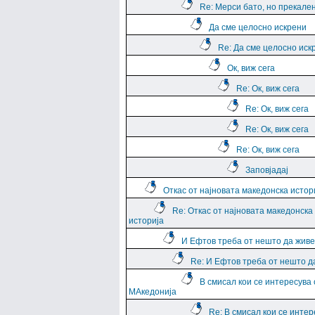
Re: Мерси бато, но прекале
Да сме целосно искрени
Re: Да сме целосно иск
Ок, виж сега
Re: Ок, виж сега
Re: Ок, виж сега
Re: Ок, виж сега
Re: Ок, виж сега
Заповјадај
Откас от најновата македонска истор
Re: Откас от најновата македонска
историја
И Ефтов треба от нешто да жив
Re: И Ефтов треба от нешто д
В смисал кои се интересува 
МАкедонија
Re: В смисал кои се интер