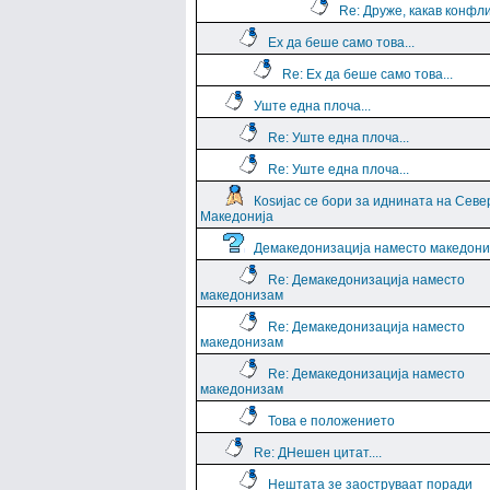
Re: Друже, какав конфли
Ех да беше само това...
Re: Ех да беше само това...
Уште една плоча...
Re: Уште една плоча...
Re: Уште една плоча...
Коѕијас се бори за иднината на Севе
Македонија
Демакедонизација наместо македон
Re: Демакедонизација наместо
македонизам
Re: Демакедонизација наместо
македонизам
Re: Демакедонизација наместо
македонизам
Това е положението
Re: ДНешен цитат....
Нештата зе заоструваат поради