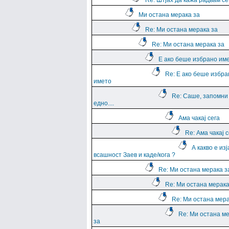
Re: Штјах да кажа радвам се
Ми остана мерака за
Re: Ми остана мерака за
Re: Ми остана мерака за
Е ако беше избрано им
Re: Е ако беше избра
името
Re: Саше, запомни
едно....
Ама чакај сега
Re: Ама чакај с
А какво е из
всашност Заев и каде/кога ?
Re: Ми остана мерака з
Re: Ми остана мерака
Re: Ми остана мера
Re: Ми остана м
за