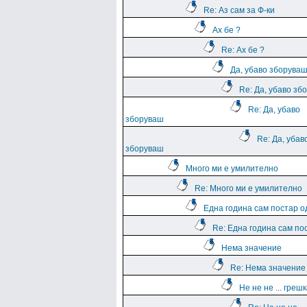
Re: Аз сам за Ф-ки
Ах бе ?
Re: Ах бе ?
Да, убаво зборува
Re: Да, убаво зб
Re: Да, убаво
зборуваш
Re: Да, убав
зборуваш
Много ми е умилително
Re: Много ми е умилително
Една година сам постар о
Re: Една година сам по
Нема значение
Re: Нема значение
Не не не ... греш