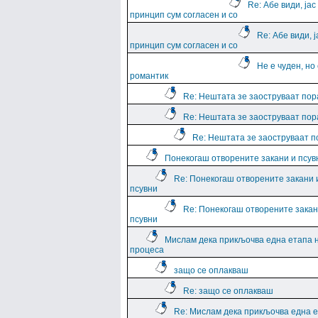
Re: Абе види, јас
принцип сум согласен и со
Re: Абе види, ј
принцип сум согласен и со
Не е чуден, но
романтик
Re: Нештата зе заоструваат пор
Re: Нештата зе заоструваат пор
Re: Нештата зе заоструваат 
Понекогаш отворените закани и псув
Re: Понекогаш отворените закани 
псувни
Re: Понекогаш отворените закан
псувни
Мислам дека прикљочва една етапа 
процеса
защо се оплакваш
Re: защо се оплакваш
Re: Мислам дека прикљочва една 