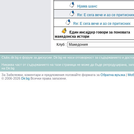
Нјама шанс
Re: Е сега вече и аз се притисни
Re: Е сега вече и аз се притисних
Един инсајдер говори за поновата
македонска истори
Клуб :
Clubs.dir.bg е форум за дискусии. Dir.bg не носи отговорност за съдържанието и дос
Никаква част от съдържанието на тази страница не може да бъде репродуцирана, запи
на Dir.bg
За Забележки, коментари и предложения ползвайте формата за
Обратна връзка
|
Моб
© 2006-2026
Dir.bg
Всички права запазени.