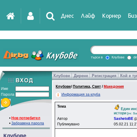
Днес
Лайф
Корнер
Биз
IT
DirTV
Impressio
търси в
Клубове
di
Клубове
Дирене
Регистрация
Кой е ту
Games
Клубове
/
Политика, Свят
/
Македония
Име
Парола
Информация за клуба
Тема
Един инс
истори
[re: S
•
Нов потребител
Автор
SashetoBE
(
•
Забравена парола
Публикувано
05.02.21 11:2
Клубове