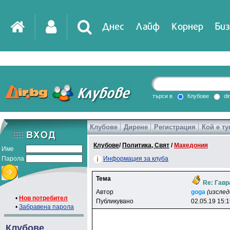
Днес
Лайф
Корнер
Биз
IT
DirTV
Impressio
търси в
Клубове
di
Клубове
Дирене
Регистрация
Кой е ту
Games
Клубове
/
Политика, Свят
/
Македония
Име
Парола
Информация за клуба
Тема
Re: Гавр
Автор
goga
(изсле
•
Нов потребител
Публикувано
02.05.19 15:
•
Забравена парола
Клубове