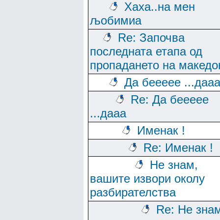
Хаха..на мен
љобимиа
Re: Започва
последната етапа од
пропадането на македо
Да беееее ...даа
Re: Да беееее
...дааа
Именак !
Re: Именак !
Не знам,
вашите извори околу
разбирателства
Re: Не зна