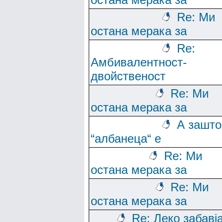
Re: Ми
остана мерака за
Re:
Амбивалентност-
двойственост
Re: Ми
остана мерака за
А зашто
“албанеца“ е
Re: Ми
остана мерака за
Re: Ми
остана мерака за
Re: Леко забавј