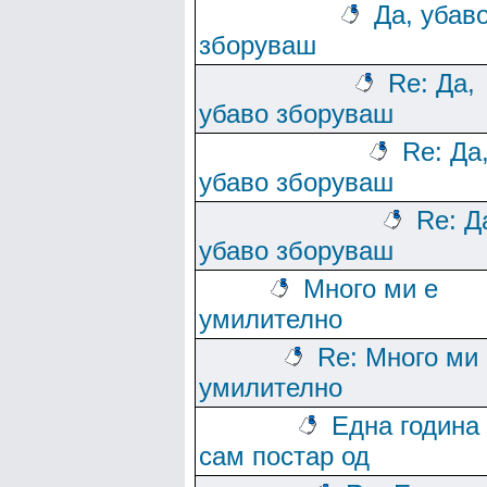
Да, убав
зборуваш
Re: Да,
убаво зборуваш
Re: Да
убаво зборуваш
Re: Д
убаво зборуваш
Много ми е
умилително
Re: Много ми 
умилително
Една година
сам постар од