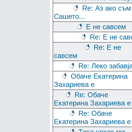
Re: Аз ако съм
Сашето...
Е не савсем
Re: Е не са
Re: Е не
савсем
Re: Леко забавј
Обаче Екатерина
Захариева е
Re: Обаче
Екатерина Захариева е
Re: Обаче
Екатерина Захариева е
Така некак ми