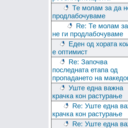
Те молам за да н
продлабочуваме
Re: Те молам за
не ги продлабочуваме
Еден од хората ко
е оптимист
Re: Започва
последната етапа од
пропадането на македо
Уште една важна
крачка кон растурање
Re: Уште една в
крачка кон растурање
Re: Уште една в