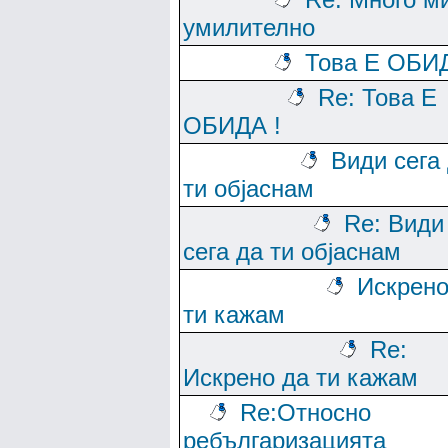
умилително
Това Е ОБИД
Re: Това Е
ОБИДА !
Види сега
ти објаснам
Re: Види
сега да ти објаснам
Искрено
ти кажам
Re:
Искрено да ти кажам
Re:Относно
ребългаризацията