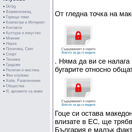
•
Dir.bg
•
Взаимопомощ
От гледна точка на ма
•
Горещи теми
•
Компютри и Интернет
•
Контакти
•
Култура и изкуство
•
Мнения
•
Наука
•
Политика, Свят
Съдържаниет е скрито
Влезте за да го видите
•
Спорт
•
Техника
. Няма да ви се налага
•
Градове
бугарите относно обща
•
Религия и мистика
•
Фен клубове
•
Хоби, Развлечения
•
Общества
•
Я, архивите са живи
Съдържаниет е скрито
Влезте за да го видите
Гоце си остава македон
влизате в ЕС, ще тряб
България е малък факт