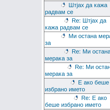
Штјах да кажа
радвам се
Re: Штјах да
кажа радвам се
Ми остана мер
за
Re: Ми остан
мерака за
Re: Ми оста
мерака за
Е ако беше
избрано името
Re: Е ако
беше избрано името