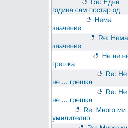
Re: Една
година сам постар од
Нема
значение
Re: Нема
значение
Не не не
грешка
Re: Не
не ... грешка
Re: Не
не ... грешка
Re: Много ми 
умилително
Re: Много м