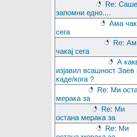
Re: Саше
запомни едно....
Ама чак
сега
Re: Ам
чакај сега
А как
изјавил всашност Заев 
каде/кога ?
Re: Ми ост
мерака за
Re: Ми
остана мерака за
Re: Ми
остана мерака за