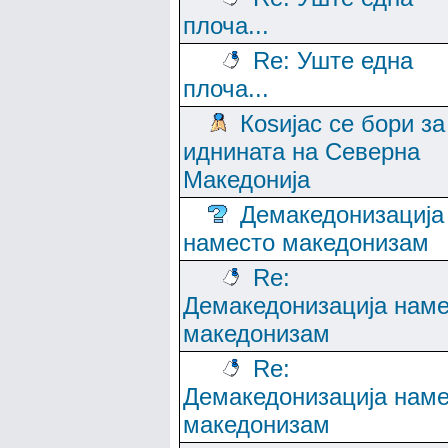
плоча...
Re: Уште една
плоча...
Коѕијас се бори за
иднината на Северна
Македонија
Демакедонизација
наместо македонизам
Re:
Демакедонизација нам
македонизам
Re:
Демакедонизација нам
македонизам