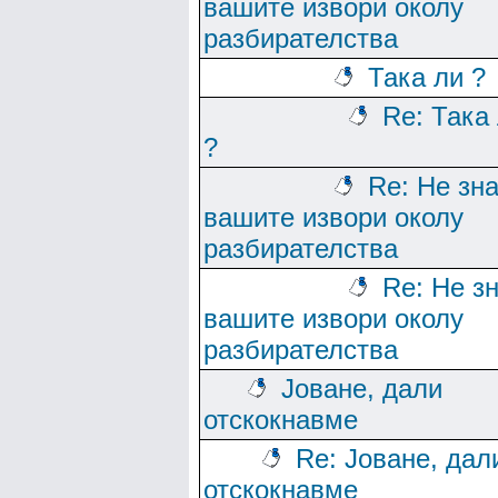
вашите извори околу
разбирателства
Така ли ?
Re: Така
?
Re: Не зн
вашите извори околу
разбирателства
Re: Не з
вашите извори околу
разбирателства
Јоване, дали
отскокнавме
Re: Јоване, дал
отскокнавме