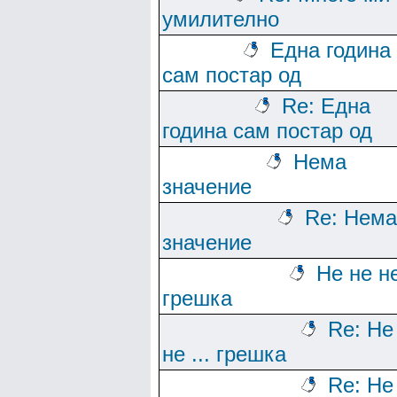
умилително
Една година
сам постар од
Re: Една
година сам постар од
Нема
значение
Re: Нема
значение
Не не не
грешка
Re: Не
не ... грешка
Re: Не