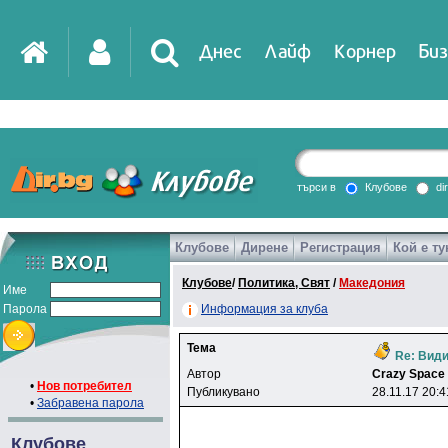
Днес
Лайф
Корнер
Биз
IT
DirTV
Impressio
търси в
Клубове
di
Клубове
Дирене
Регистрация
Кой е ту
Games
Клубове
/
Политика, Свят
/
Македония
Име
Парола
Информация за клуба
Тема
Re: Види
Автор
Crazy Space
•
Нов потребител
Публикувано
28.11.17 20:4
•
Забравена парола
Клубове