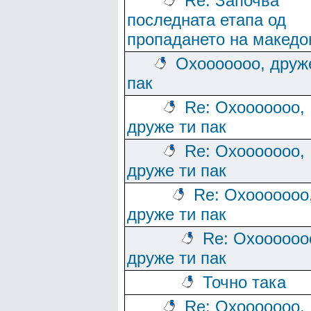
Re: Започва
последната етапа од
пропадането на македо
Охооооооо, друж
пак
Re: Охооооооо,
друже ти пак
Re: Охооооооо,
друже ти пак
Re: Охооооооо
друже ти пак
Re: Охоооооо
друже ти пак
Точно така
Re: Охооооооо,