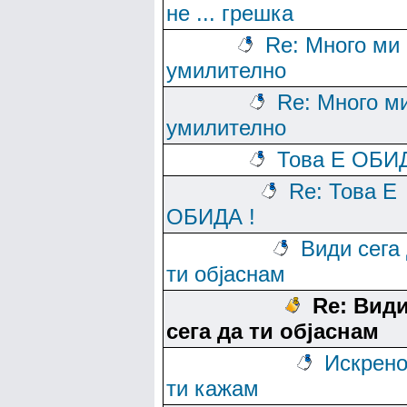
не ... грешка
Re: Много ми 
умилително
Re: Много м
умилително
Това Е ОБИД
Re: Това Е
ОБИДА !
Види сега
ти објаснам
Re: Вид
сега да ти објаснам
Искрено
ти кажам