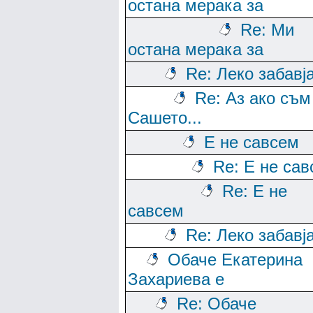
остана мерака за
Re: Ми
остана мерака за
Re: Леко забавј
Re: Аз ако съм
Сашето...
Е не савсем
Re: Е не са
Re: Е не
савсем
Re: Леко забавј
Обаче Екатерина
Захариева е
Re: Обаче