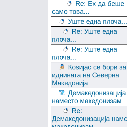
Re: Ех да беше
само това...
Уште една плоча..
Re: Уште една
плоча...
Re: Уште една
плоча...
Коѕијас се бори за
иднината на Северна
Македонија
Демакедонизација
наместо македонизам
Re:
Демакедонизација нам
македонизам