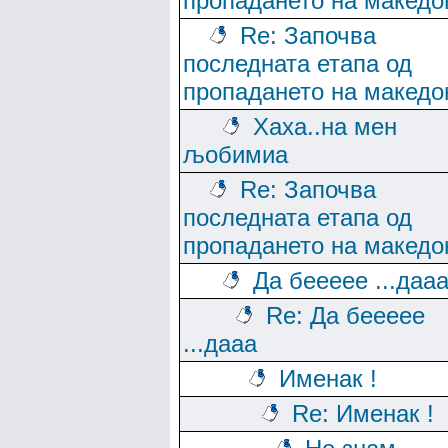
пропадането на македо
Re: Започва
последната етапа од
пропадането на македо
Хаха..на мен
љобимиа
Re: Започва
последната етапа од
пропадането на македо
Да беееее ...даа
Re: Да беееее
...дааа
Именак !
Re: Именак !