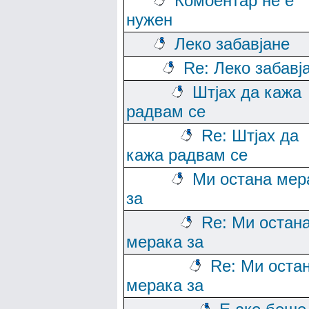
Комоентар не е
нужен
Леко забавјане
Re: Леко забавј
Штјах да кажа
радвам се
Re: Штјах да
кажа радвам се
Ми остана мер
за
Re: Ми остан
мерака за
Re: Ми оста
мерака за