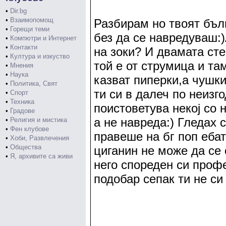
•
Dir.bg
•
Взаимопомощ
Разбирам но твоят бълг
•
Горещи теми
без да се навредуваш:
•
Компютри и Интернет
•
Контакти
на зоки? И двамата сте
•
Култура и изкуство
той е от струмица и там
•
Мнения
•
Наука
казват пиперки,а чушки
•
Политика, Свят
ти си в далеч по неизг
•
Спорт
•
Техника
поистоветува некоj со н
•
Градове
а не навреда:) Гледах 
•
Религия и мистика
•
Фен клубове
правеше на бг поп еба
•
Хоби, Развлечения
•
Общества
циганин не може да се с
•
Я, архивите са живи
него спореден си проф
подобар сепак ти не си