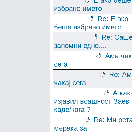
Е ако беше
избрано името
Re: Е ако
беше избрано името
Re: Саше
запомни едно....
Ама чак
сега
Re: Ам
чакај сега
А как
изјавил всашност Заев 
каде/кога ?
Re: Ми ост
мерака за