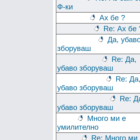
Ф-ки
Ах бе ?
Re: Ах бе 
Да, убав
зборуваш
Re: Да,
убаво зборуваш
Re: Да
убаво зборуваш
Re: Д
убаво зборуваш
Много ми е
умилително
Re: Много ми 