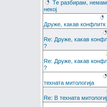
Те разбирам, немам
некој
Друже, какав конфлитк
Re: Друже, какав конф
?
Re: Друже, какав конф
?
техната митологија
Re: В техната митологи