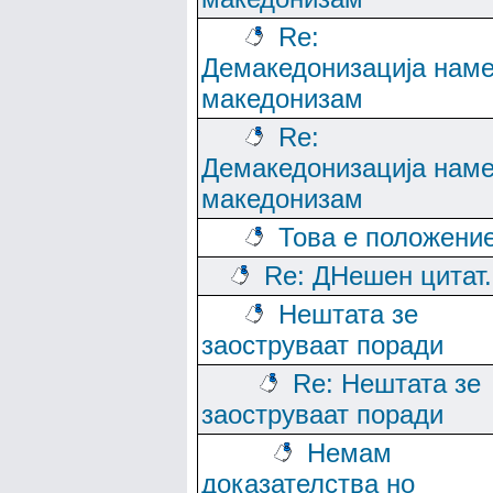
Re:
Демакедонизација нам
македонизам
Re:
Демакедонизација нам
македонизам
Това е положени
Re: ДНешен цитат..
Нештата зе
заоструваат поради
Re: Нештата зе
заоструваат поради
Немам
доказателства но