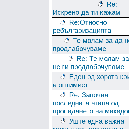
Re:
Искрено да ти кажам
Re:Относно
ребългаризацията
Те молам за да н
продлабочуваме
Re: Те молам за
не ги продлабочуваме
Еден од хората ко
е оптимист
Re: Започва
последната етапа од
пропадането на македо
Уште една важна