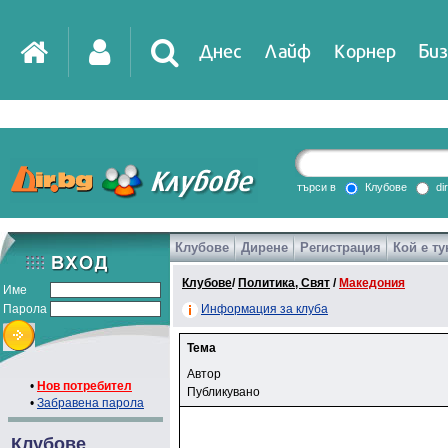
Днес
Лайф
Корнер
Биз
търси в
Клубове
di
Клубове
Дирене
Регистрация
Кой е ту
Клубове
/
Политика, Свят
/
Македония
Име
Парола
Информация за клуба
Тема
Автор
•
Нов потребител
Публикувано
•
Забравена парола
Клубове