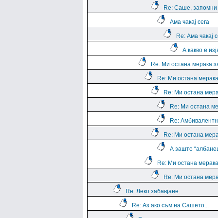
Re: Саше, запомни е
Ама чакај сега
Re: Ама чакај с
А какво е из
Re: Ми остана мерака з
Re: Ми остана мерака
Re: Ми остана мера
Re: Ми остана ме
Re: Амбивалентн
Re: Ми остана мера
А зашто “албане
Re: Ми остана мерака
Re: Ми остана мера
Re: Леко забавјане
Re: Аз ако съм на Сашето...