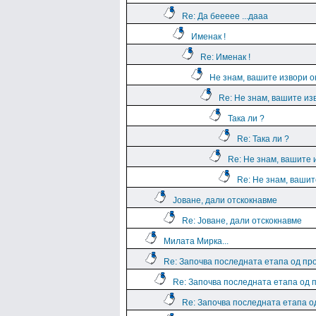
Re: Да беееее ...дааа
Именак !
Re: Именак !
Не знам, вашите извори о
Re: Не знам, вашите из
Така ли ?
Re: Така ли ?
Re: Не знам, вашите 
Re: Не знам, вашит
Јоване, дали отскокнавме
Re: Јоване, дали отскокнавме
Милата Мирка...
Re: Започва последната етапа од пр
Re: Започва последната етапа од 
Re: Започва последната етапа о