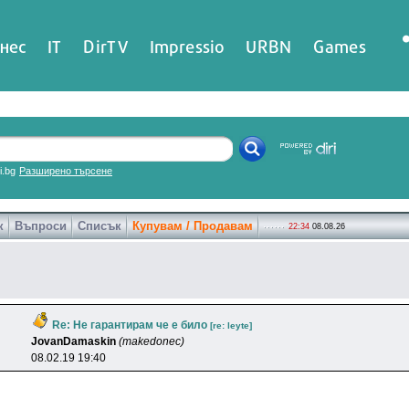
нес
IT
DirTV
Impressio
URBN
Games
ri.bg
Разширено търсене
к
Въпроси
Списък
Купувам / Продавам
22:34
08.08.26
Re: Не гарантирам че е било
[re: leyte]
JovanDamaskin
(makedonec)
08.02.19 19:40