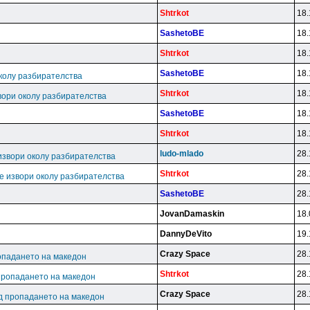
Shtrkot
18.
SashetoBE
18.
Shtrkot
18.
SashetoBE
18.
колу разбирателства
Shtrkot
18.
вори околу разбирателства
SashetoBE
18.
Shtrkot
18.
ludo-mlado
28.
извори околу разбирателства
Shtrkot
28.
е извори околу разбирателства
SashetoBE
28.
JovanDamaskin
18.
DannyDeVito
19.
Crazy Space
28.
опадането на македон
Shtrkot
28.
пропадането на македон
Crazy Space
28.
д пропадането на македон