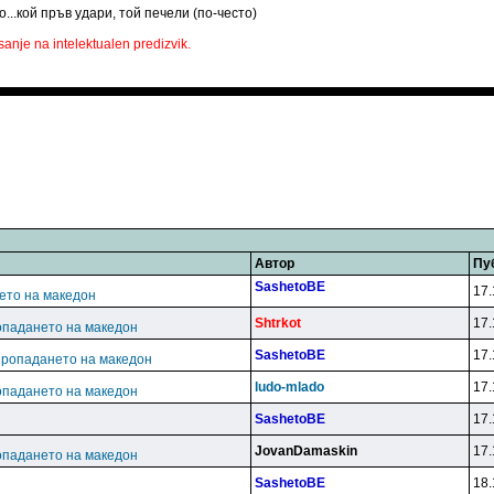
о...кой пръв удари, той печели (по-често)
anje na intelektualen predizvik.
Автор
Пу
SashetoBE
17.
ето на македон
Shtrkot
17.
опадането на македон
SashetoBE
17.
пропадането на македон
ludo-mlado
17.
опадането на македон
SashetoBE
17.
JovanDamaskin
17.
опадането на македон
SashetoBE
18.