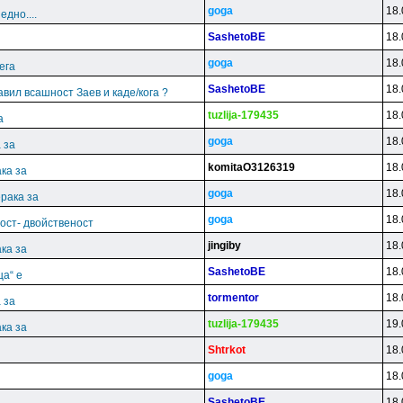
goga
18.
дно....
SashetoBE
18.
goga
18.
ега
SashetoBE
18.
јавил всашност Заев и каде/кога ?
tuzlija-179435
18.
а
goga
18.
 за
komitaO3126319
18.
ка за
goga
18.
рака за
goga
18.
ост- двойственост
jingiby
18.
ка за
SashetoBE
18.
ца“ е
tormentor
18.
 за
tuzlija-179435
19.
ка за
Shtrkot
18.
goga
18.
SashetoBE
18.