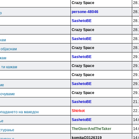
Crazy Space
28.
persone-48046
28.
о
SashetoBE
28.
Crazy Space
28.
SashetoBE
28.
снам
Crazy Space
28.
и објаснам
SashetoBE
29.
ажам
Crazy Space
29.
 ти кажам
Crazy Space
29.
SashetoBE
29.
аме
Crazy Space
29.
бочуваме
SashetoBE
21.
Shtrkot
22.
опадането на македон
SashetoBE
14.
ње
TheGiverAndTheTaker
14.
астурање
komitaO3126319
14.