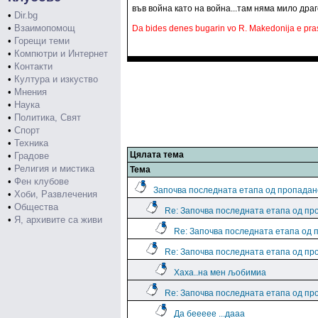
във война като на война...там няма мило драг
•
Dir.bg
•
Взаимопомощ
Da bides denes bugarin vo R. Makedonija e pras
•
Горещи теми
•
Компютри и Интернет
•
Контакти
•
Култура и изкуство
•
Мнения
•
Наука
•
Политика, Свят
•
Спорт
•
Техника
Цялата тема
•
Градове
•
Религия и мистика
Тема
•
Фен клубове
Започва последната етапа од пропадан
•
Хоби, Развлечения
•
Общества
Re: Започва последната етапа од пр
•
Я, архивите са живи
Re: Започва последната етапа од 
Re: Започва последната етапа од пр
Хаха..на мен љобимиа
Re: Започва последната етапа од пр
Да беееее ...дааа