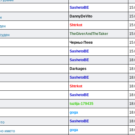
астурање
SashetoBE
15.
DannyDeVito
15.
н
Shtrkot
15.
уден
TheGiverAndTheTaker
15.
есуден
Чepньo Пeeв
15.
SashetoBE
15.
SashetoBE
18.
Darkages
18.
SashetoBE
18.
Shtrkot
18.
SashetoBE
18.
tuzlija-179435
18.
goga
18.
SashetoBE
18.
ето
goga
18.
но името