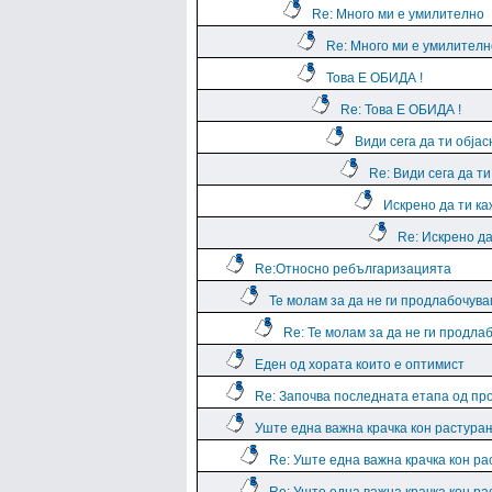
Re: Много ми е умилително
Re: Много ми е умилителн
Това Е ОБИДА !
Re: Това Е ОБИДА !
Види сега да ти обја
Re: Види сега да т
Искрено да ти к
Re: Искрено да
Re:Относно ребългаризацията
Те молам за да не ги продлабочув
Re: Те молам за да не ги продла
Еден од хората които е оптимист
Re: Започва последната етапа од пр
Уште една важна крачка кон растура
Re: Уште една важна крачка кон р