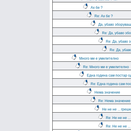
Ах бе ?
Re: Ах бе ?
Да, убаво зборува
Re: Да, убаво зб
Re: Да, убаво 
Re: Да, уба
Много ми е умилително
Re: Много ми е умилително
Една година сам постар о
Re: Една година сам по
Нема значение
Re: Нема значение
Не не не ... греш
Re: Не не не ..
Re: Не не не ..