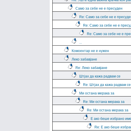
Re: Уште една важна крачка кон р
Само за себе не е пресуден
Re: Само за себе не е пресуде
Re: Само за себе не е прес
Re: Само за себе не е пр
...
Комоентар не е нужен
Леко забавјане
Re: Леко забавјане
Штјах да кажа радвам се
Re: Штјах да кажа радвам се
Ми остана мерака за
Re: Ми остана мерака за
Re: Ми остана мерака за
Е ако беше избрано им
Re: Е ако беше избра