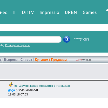
нес
IT
DirTV
Impressio
URBN
Games
ri.bg
Разширено търсене
к
Въпроси
Списък
Купувам / Продавам
12:40
07.08.26
Re: Друже, какав конфлитк ?
[re: Shtrkot]
goga
(изследовател)
19.03.18 07:53