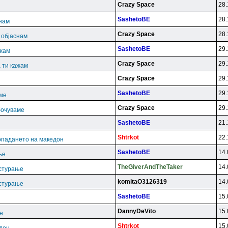
Crazy Space
28.
SashetoBE
28.
снам
Crazy Space
28.
и објаснам
SashetoBE
29.
ажам
Crazy Space
29.
 ти кажам
Crazy Space
29.
SashetoBE
29.
аме
Crazy Space
29.
бочуваме
SashetoBE
21.
Shtrkot
22.
опадането на македон
SashetoBE
14.
ње
TheGiverAndTheTaker
14.
астурање
komitaO3126319
14.
астурање
SashetoBE
15.
DannyDeVito
15.
н
Shtrkot
15.