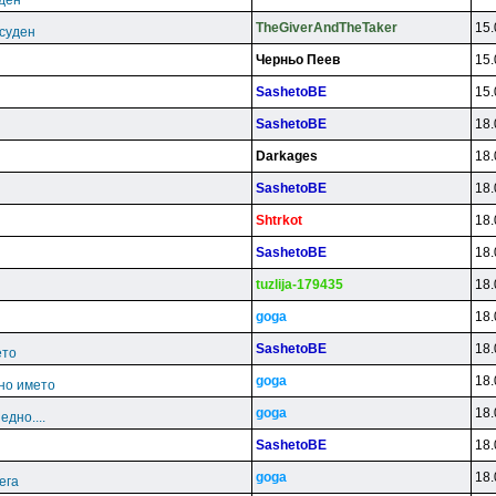
уден
TheGiverAndTheTaker
15.
есуден
Чepньo Пeeв
15.
SashetoBE
15.
SashetoBE
18.
Darkages
18.
SashetoBE
18.
Shtrkot
18.
SashetoBE
18.
tuzlija-179435
18.
goga
18.
SashetoBE
18.
ето
goga
18.
но името
goga
18.
дно....
SashetoBE
18.
goga
18.
ега