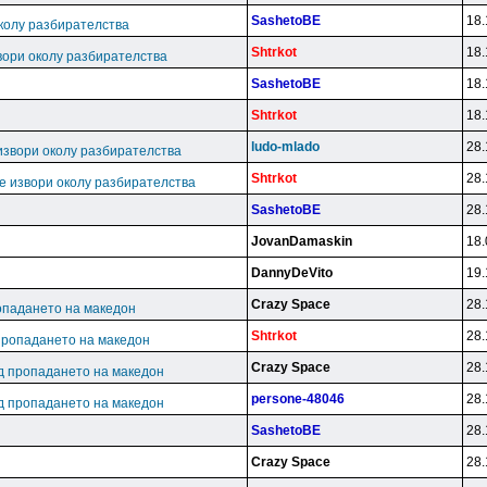
SashetoBE
18.
колу разбирателства
Shtrkot
18.
вори околу разбирателства
SashetoBE
18.
Shtrkot
18.
ludo-mlado
28.
извори околу разбирателства
Shtrkot
28.
е извори околу разбирателства
SashetoBE
28.
JovanDamaskin
18.
DannyDeVito
19.
Crazy Space
28.
опадането на македон
Shtrkot
28.
пропадането на македон
Crazy Space
28.
д пропадането на македон
persone-48046
28.
д пропадането на македон
SashetoBE
28.
Crazy Space
28.