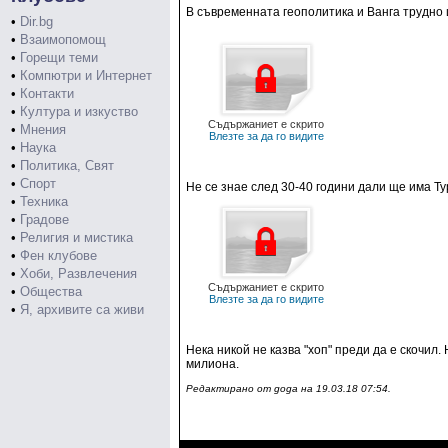
В съвременната геополитика и Ванга трудно
•
Dir.bg
•
Взаимопомощ
•
Горещи теми
•
Компютри и Интернет
•
Контакти
•
Култура и изкуство
Съдържаниет е скрито
•
Мнения
Влезте за да го видите
•
Наука
•
Политика, Свят
•
Спорт
Не се знае след 30-40 години дали ще има Ту
•
Техника
•
Градове
•
Религия и мистика
•
Фен клубове
•
Хоби, Развлечения
Съдържаниет е скрито
•
Общества
Влезте за да го видите
•
Я, архивите са живи
Нека никой не казва "хоп" преди да е скочил.
милиона.
Редактирано от goga на 19.03.18 07:54.