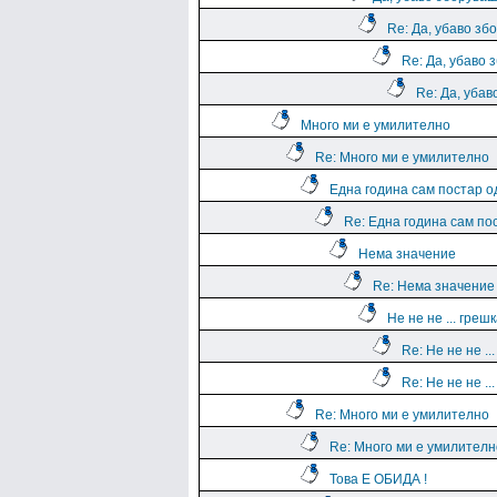
Re: Да, убаво зб
Re: Да, убаво 
Re: Да, уба
Много ми е умилително
Re: Много ми е умилително
Една година сам постар о
Re: Една година сам по
Нема значение
Re: Нема значение
Не не не ... греш
Re: Не не не ..
Re: Не не не ..
Re: Много ми е умилително
Re: Много ми е умилителн
Това Е ОБИДА !