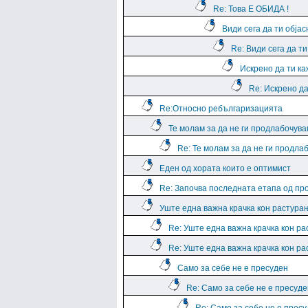
Re: Това Е ОБИДА !
Види сега да ти обја
Re: Види сега да т
Искрено да ти к
Re: Искрено да
Re:Относно ребългаризацията
Те молам за да не ги продлабочув
Re: Те молам за да не ги продла
Еден од хората които е оптимист
Re: Започва последната етапа од пр
Уште една важна крачка кон растура
Re: Уште една важна крачка кон р
Re: Уште една важна крачка кон р
Само за себе не е пресуден
Re: Само за себе не е пресуде