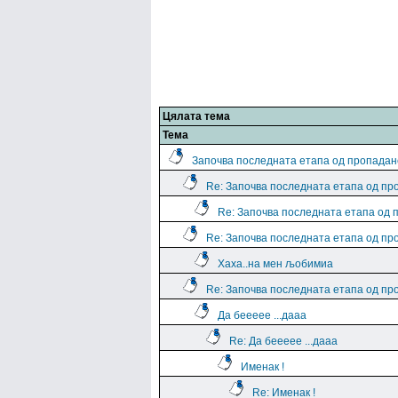
Цялата тема
Тема
Започва последната етапа од пропадан
Re: Започва последната етапа од пр
Re: Започва последната етапа од 
Re: Започва последната етапа од пр
Хаха..на мен љобимиа
Re: Започва последната етапа од пр
Да беееее ...дааа
Re: Да беееее ...дааа
Именак !
Re: Именак !