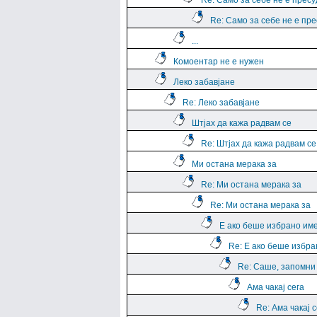
Re: Само за себе не е прес
Re: Само за себе не е пр
...
Комоентар не е нужен
Леко забавјане
Re: Леко забавјане
Штјах да кажа радвам се
Re: Штјах да кажа радвам се
Ми остана мерака за
Re: Ми остана мерака за
Re: Ми остана мерака за
Е ако беше избрано им
Re: Е ако беше избра
Re: Саше, запомни е
Ама чакај сега
Re: Ама чакај с