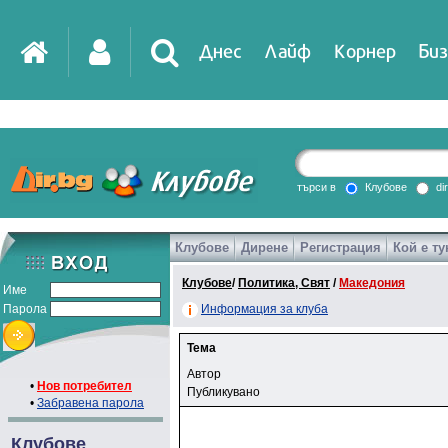
Днес
Лайф
Корнер
Биз
търси в
Клубове
di
Клубове
Дирене
Регистрация
Кой е ту
Клубове
/
Политика, Свят
/
Македония
Име
Парола
Информация за клуба
Тема
Автор
•
Нов потребител
Публикувано
•
Забравена парола
Клубове