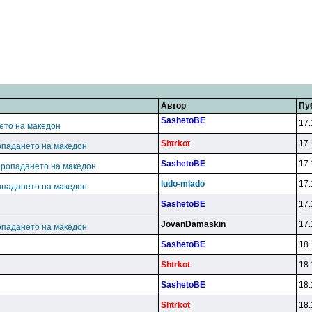
Автор
Пу
SashetoBE
17.
ето на македон
Shtrkot
17.
опадането на македон
SashetoBE
17.
пропадането на македон
ludo-mlado
17.
опадането на македон
SashetoBE
17.
JovanDamaskin
17.
опадането на македон
SashetoBE
18.
Shtrkot
18.
SashetoBE
18.
Shtrkot
18.