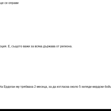
 ще се оправи
рция. Е, същото важи за всяка държава от региона.
 На Ердоган му трябваха 2 месеца, за да изтласка около 5 хиляди кюрдски бойц