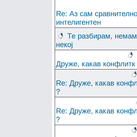
Re: Аз сам сравнителн
интелигентен
Те разбирам, немам
некој
Друже, какав конфлитк
Re: Друже, какав конф
?
Re: Друже, какав конф
?