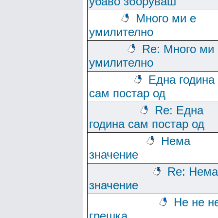
убаво зборуваш
Много ми е
умилително
Re: Много ми 
умилително
Една година
сам постар од
Re: Една
година сам постар од
Нема
значение
Re: Нема
значение
Не не не
грешка