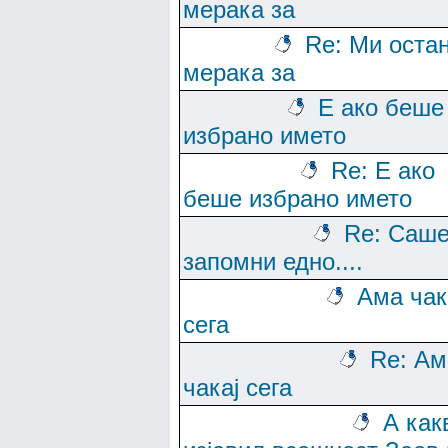
мерака за
Re: Ми оста
мерака за
Е ако беше
избрано името
Re: Е ако
беше избрано името
Re: Саше
запомни едно....
Ама чак
сега
Re: Ам
чакај сега
А как