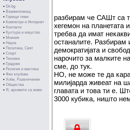
•
Dir.bg
•
Взаимопомощ
разбирам че САШт са т
•
Горещи теми
•
Компютри и Интернет
хегемон на планетата и
•
Контакти
требва да имат некакви
•
Култура и изкуство
•
Мнения
останалите. Разбирам и
•
Наука
•
Политика, Свят
демократијата и свобод
•
Спорт
нарочито за малките н
•
Техника
•
Градове
сме, до тук.
•
Религия и мистика
НО, не може те да кара
•
Фен клубове
•
Хоби, Развлечения
милијарда живеат на ша
•
Общества
главата и това ти е. Ш
•
Я, архивите са живи
3000 кубика, ништо не