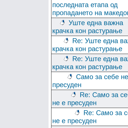
последната етапа од
пропадането на македо
Уште една важна
крачка кон растурање
Re: Уште една в
крачка кон растурање
Re: Уште една в
крачка кон растурање
Само за себе не
пресуден
Re: Само за с
не е пресуден
Re: Само за 
не е пресуден