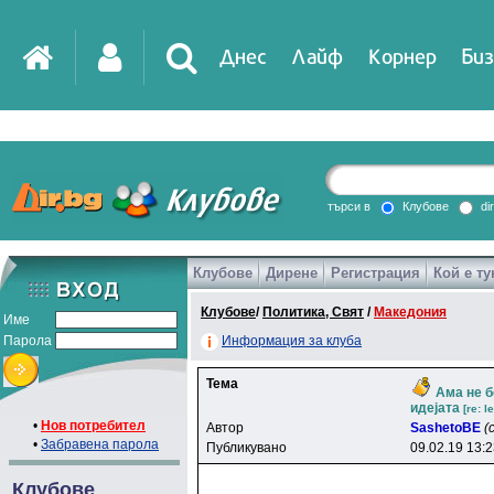
Днес
Лайф
Корнер
Биз
IT
DirTV
Impressio
търси в
Клубове
di
Клубове
Дирене
Регистрация
Кой е ту
Games
Клубове
/
Политика, Свят
/
Македония
Име
Парола
Информация за клуба
Тема
Ама не б
идејата
[re: l
•
Нов потребител
Автор
SashetoBE
(
•
Забравена парола
Публикувано
09.02.19 13:
Клубове