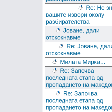
Re: Не з
вашите извори околу
разбирателства
Јоване, дали
отскокнавме
Re: Јоване, дал
отскокнавме
Милата Мирка...
Re: Започва
последната етапа од
пропадането на македо
Re: Започва
последната етапа од
пропадането на македо