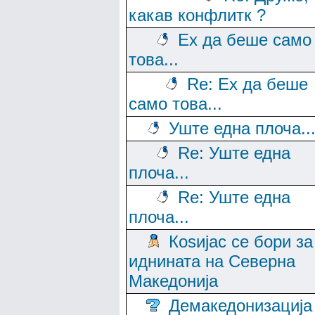
какав конфлитк ?
Ех да беше само
това...
Re: Ех да беше
само това...
Уште една плоча..
Re: Уште една
плоча...
Re: Уште една
плоча...
Коѕијас се бори за
иднината на Северна
Македонија
Демакедонизација