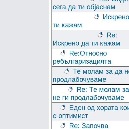
сега да ти објаснам
Искрено
ти кажам
Re:
Искрено да ти кажам
Re:Относно
ребългаризацията
Те молам за да н
продлабочуваме
Re: Те молам за
не ги продлабочуваме
Еден од хората ко
е оптимист
Re: Започва