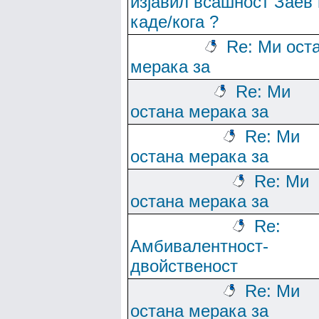
изјавил всашност Заев 
каде/кога ?
Re: Ми ост
мерака за
Re: Ми
остана мерака за
Re: Ми
остана мерака за
Re: Ми
остана мерака за
Re:
Амбивалентност-
двойственост
Re: Ми
остана мерака за