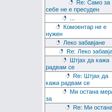
Re: Само за
себе не е пресуден
...
Комоентар не е
нужен
Леко забавјане
Re: Леко забавј
Штјах да кажа
радвам се
Re: Штјах да
кажа радвам се
Ми остана мер
за
Re: Ми остан