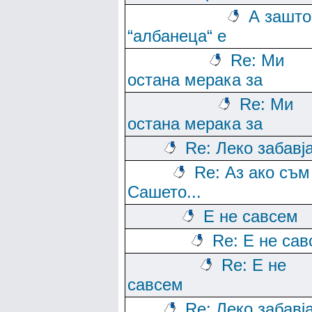
А зашто
“албанеца“ е
Re: Ми
остана мерака за
Re: Ми
остана мерака за
Re: Леко забавј
Re: Аз ако съм
Сашето...
Е не савсем
Re: Е не са
Re: Е не
савсем
Re: Леко забавј