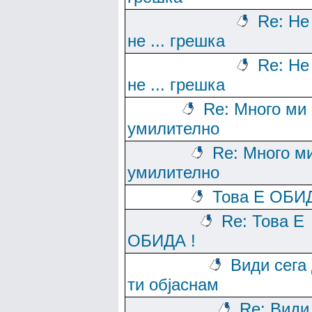
Re: Не
не ... грешка
Re: Не
не ... грешка
Re: Много ми 
умилително
Re: Много м
умилително
Това Е ОБИД
Re: Това Е
ОБИДА !
Види сега
ти објаснам
Re: Види