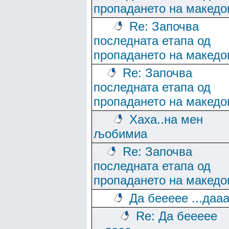
пропадането на македо
Re: Започва
последната етапа од
пропадането на македо
Re: Започва
последната етапа од
пропадането на македо
Хаха..на мен
љобимиа
Re: Започва
последната етапа од
пропадането на македо
Да беееее ...даа
Re: Да беееее