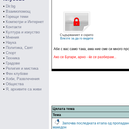
•
Dir.bg
•
Взаимопомощ
•
Горещи теми
•
Компютри и Интернет
•
Контакти
•
Култура и изкуство
Съдържаниет е скрито
•
Мнения
Влезте за да го видите
•
Наука
•
Политика, Свят
Абе с вас само така, ама ние сме си много про
•
Спорт
Ако се Бугари, арно - ќе се разберам...
•
Техника
•
Градове
•
Религия и мистика
•
Фен клубове
•
Хоби, Развлечения
•
Общества
•
Я, архивите са живи
Цялата тема
Тема
Започва последната етапа од пропадан
македон