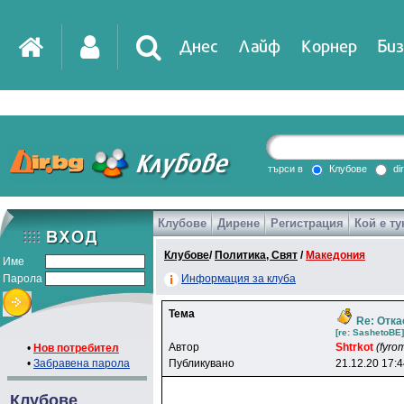
Днес
Лайф
Корнер
Биз
IT
DirTV
Impressio
търси в
Клубове
di
Клубове
Дирене
Регистрация
Кой е ту
Games
Клубове
/
Политика, Свят
/
Македония
Име
Парола
Информация за клуба
Тема
Re: Отка
[re: SashetoBE]
Автор
Shtrkot
(fyro
•
Нов потребител
•
Забравена парола
Публикувано
21.12.20 17:
Клубове