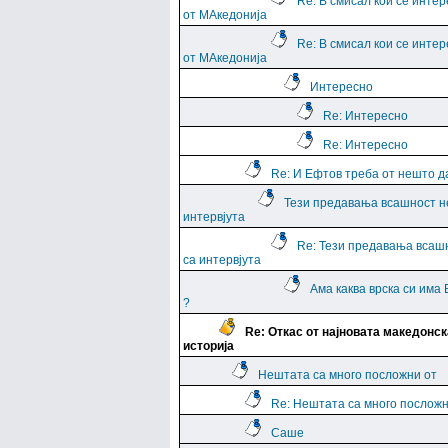
Re: В смисал кои се интер
от МАкедонија
Re: В смисал кои се интер
от МАкедонија
Интересно
Re: Интересно
Re: Интересно
Re: И Ефтов треба от нешто д
Тези предавања всашност н
интервјута
Re: Тези предавања всаш
са интервјута
Ама каква врска си има
?
Re: Откас от најновата македонск
историја
Нештата са много посложни от
Re: Нештата са много посложн
Саше