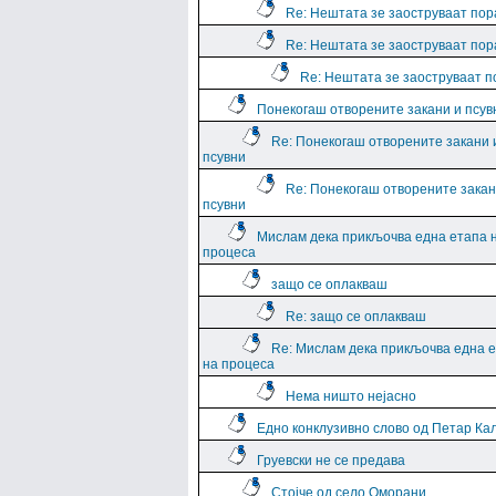
Re: Нештата зе заоструваат пор
Re: Нештата зе заоструваат пор
Re: Нештата зе заоструваат 
Понекогаш отворените закани и псув
Re: Понекогаш отворените закани 
псувни
Re: Понекогаш отворените закан
псувни
Мислам дека прикљочва една етапа 
процеса
защо се оплакваш
Re: защо се оплакваш
Re: Мислам дека прикљочва една 
на процеса
Нема ништо нејасно
Едно конклузивно слово од Петар Ка
Груевски не се предава
Стојче од село Оморани