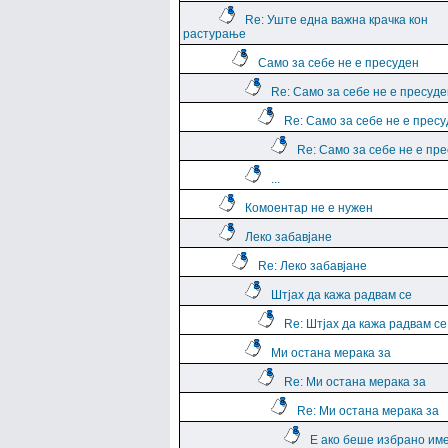
Re: Уште една важна крачка кон
растурање
Само за себе не е пресуден
Re: Само за себе не е пресуде
Re: Само за себе не е прес
Re: Само за себе не е пр
...
Комоентар не е нужен
Леко забавјане
Re: Леко забавјане
Штјах да кажа радвам се
Re: Штјах да кажа радвам се
Ми остана мерака за
Re: Ми остана мерака за
Re: Ми остана мерака за
Е ако беше избрано им