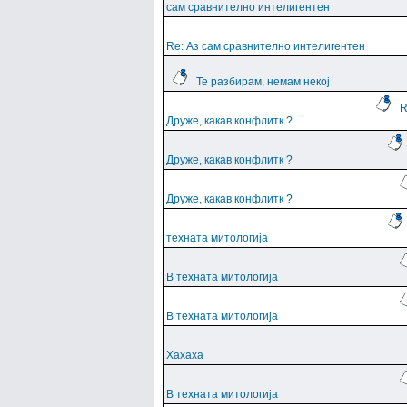
сам сравнително интелигентен
Re: Аз сам сравнително интелигентен
Те разбирам, немам некој
R
Друже, какав конфлитк ?
Друже, какав конфлитк ?
Друже, какав конфлитк ?
техната митологија
В техната митологија
В техната митологија
Хахаха
В техната митологија