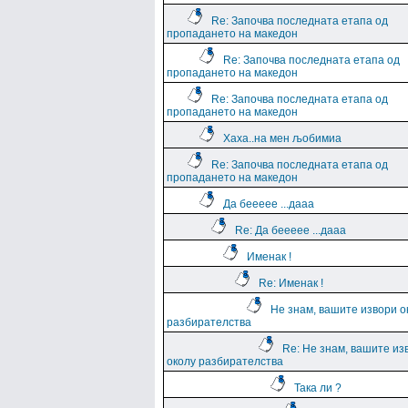
Re: Започва последната етапа од
пропадането на македон
Re: Започва последната етапа од
пропадането на македон
Re: Започва последната етапа од
пропадането на македон
Хаха..на мен љобимиа
Re: Започва последната етапа од
пропадането на македон
Да беееее ...дааа
Re: Да беееее ...дааа
Именак !
Re: Именак !
Не знам, вашите извори о
разбирателства
Re: Не знам, вашите из
околу разбирателства
Така ли ?