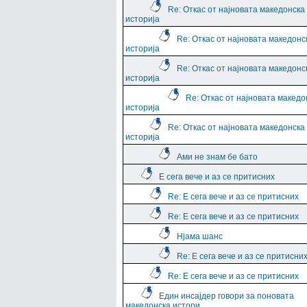
Re: Откас от најновата македонска
историја
Re: Откас от најновата македонс
историја
Re: Откас от најновата македонс
историја
Re: Откас от најновата македо
историја
Re: Откас от најновата македонска
историја
Ами не знам бе бато
Е сега вече и аз се притисних
Re: Е сега вече и аз се притисних
Re: Е сега вече и аз се притисних
Нјама шанс
Re: Е сега вече и аз се притисни
Re: Е сега вече и аз се притисних
Един инсајдер говори за поновата
македонска истори