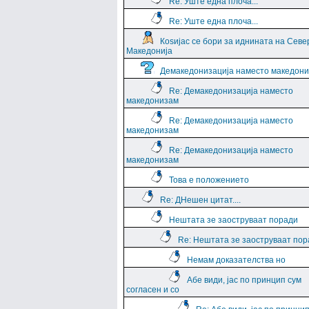
Re: Уште една плоча...
Re: Уште една плоча...
Коѕијас се бори за иднината на Севе
Македонија
Демакедонизација наместо македон
Re: Демакедонизација наместо
македонизам
Re: Демакедонизација наместо
македонизам
Re: Демакедонизација наместо
македонизам
Това е положението
Re: ДНешен цитат....
Нештата зе заоструваат поради
Re: Нештата зе заоструваат пор
Немам доказателства но
Абе види, јас по принцип сум
согласен и со