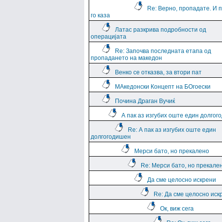
Re: Верно, пропадате. И 
го каза
Латас разкрива подробности од
операцијата
Re: Започва последната етапа од
пропадането на македон
Венко се отказва, за втори пат
МАкедонски Концепт на БОгоески
Почина Драган Вучиќ
А пак аз изгубих оште един долго
Re: А пак аз изгубих оште един
долгогодишен
Мерси бато, но прекалено
Re: Мерси бато, но прекале
Да сме целосно искрени
Re: Да сме целосно иск
Ок, виж сега