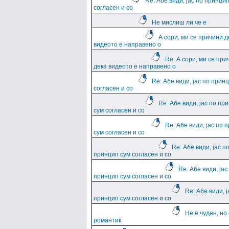
Re: Абе види, јас по принци
согласен и со
Не мислиш ли че е
А сори, ми се причини д
видеото е направено о
Re: А сори, ми се при
дека видеото е направено о
Re: Абе види, јас по прин
согласен и со
Re: Абе види, јас по пр
сум согласен и со
Re: Абе види, јас по 
сум согласен и со
Re: Абе види, јас п
принцип сум согласен и со
Re: Абе види, јас
принцип сум согласен и со
Re: Абе види, ј
принцип сум согласен и со
Не е чуден, но
романтик