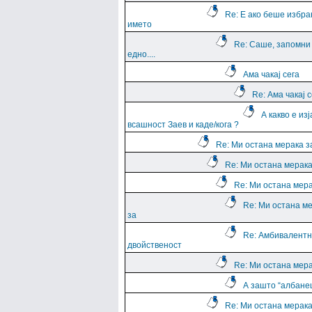
Re: Е ако беше избра
името
Re: Саше, запомни
едно....
Ама чакај сега
Re: Ама чакај с
А какво е из
всашност Заев и каде/кога ?
Re: Ми остана мерака з
Re: Ми остана мерака
Re: Ми остана мера
Re: Ми остана м
за
Re: Амбивалентн
двойственост
Re: Ми остана мера
А зашто “албане
Re: Ми остана мерака