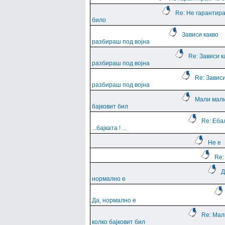
Re: Не гарантира
било
Зависи какво
разбираш под војна
Re: Зависи к
разбираш под војна
Re: Зависи
разбираш под војна
Мали мали
бајковит бил
Re: Еба
...баjката ! ...
Не е
Re:
Д
нормално е
Да, нормално е
Re: Мал
колко бајковит бил