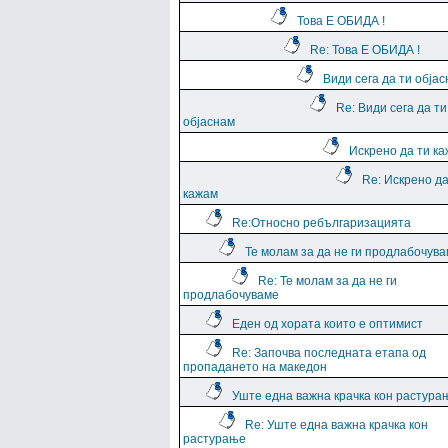
Това Е ОБИДА !
Re: Това Е ОБИДА !
Види сега да ти обја
Re: Види сега да ти
објаснам
Искрено да ти к
Re: Искрено да
кажам
Re:Относно ребългаризацията
Те молам за да не ги продлабочув
Re: Те молам за да не ги
продлабочуваме
Еден од хората които е оптимист
Re: Започва последната етапа од
пропадането на македон
Уште една важна крачка кон растура
Re: Уште една важна крачка кон
растурање