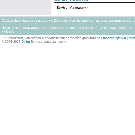
Клуб :
Clubs.dir.bg е форум за дискусии. Dir.bg не носи отговорност за съдържанието и дос
Никаква част от съдържанието на тази страница не може да бъде репродуцирана, запи
на Dir.bg
За Забележки, коментари и предложения ползвайте формата за
Обратна връзка
|
Моб
© 2006-2026
Dir.bg
Всички права запазени.