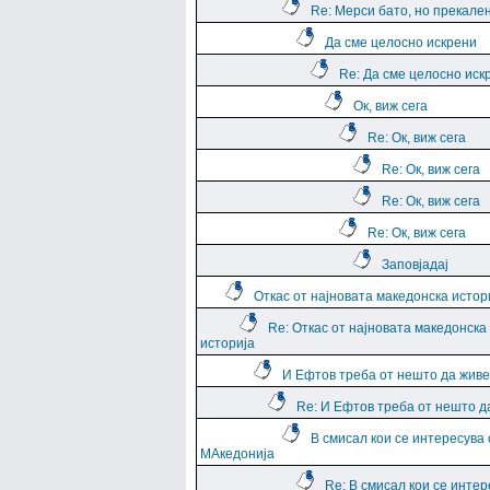
Re: Мерси бато, но прекале
Да сме целосно искрени
Re: Да сме целосно иск
Ок, виж сега
Re: Ок, виж сега
Re: Ок, виж сега
Re: Ок, виж сега
Re: Ок, виж сега
Заповјадај
Откас от најновата македонска истор
Re: Откас от најновата македонска
историја
И Ефтов треба от нешто да жив
Re: И Ефтов треба от нешто д
В смисал кои се интересува 
МАкедонија
Re: В смисал кои се интер