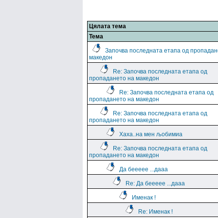
Цялата тема
Тема
Започва последната етапа од пропадан
македон
Re: Започва последната етапа од
пропадането на македон
Re: Започва последната етапа од
пропадането на македон
Re: Започва последната етапа од
пропадането на македон
Хаха..на мен љобимиа
Re: Започва последната етапа од
пропадането на македон
Да беееее ...дааа
Re: Да беееее ...дааа
Именак !
Re: Именак !