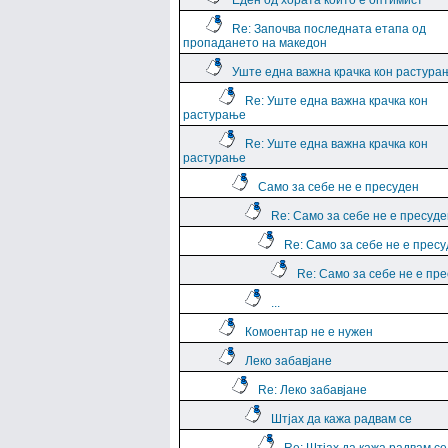
Еден од хората които е оптимист
Re: Започва последната етапа од
пропадането на македон
Уште една важна крачка кон растура
Re: Уште една важна крачка кон
растурање
Re: Уште една важна крачка кон
растурање
Само за себе не е пресуден
Re: Само за себе не е пресуде
Re: Само за себе не е прес
Re: Само за себе не е пр
...
Комоентар не е нужен
Леко забавјане
Re: Леко забавјане
Штјах да кажа радвам се