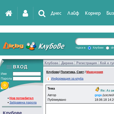
Днес
Лайф
Корнер
Биз
IT
DirTV
Impressio
търси в
Клубове
di
Клубове
Дирене
Регистрация
Кой е ту
Games
Клубове
/
Политика, Свят
/
Македония
Име
Парола
Информация за клуба
Тема
Re: Аз а
Автор
goga
(изсле
•
Нов потребител
Публикувано
18.06.18 14:
•
Забравена парола
Клубове