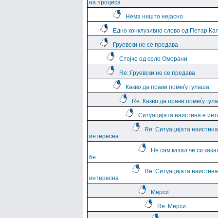
на процеса
Нема ништо нејасно
Едно конклузивно слово од Петар Ка
Груевски не се предава
Стојче од село Оморани
Re: Груевски не се предава
Какво да прави помеѓу гулаша
Re: Какво да прави помеѓу гул
Ситуацијата наистина е ин
Re: Ситуацијата наистина
интересна
Не сам казал че си каза
бе
Re: Ситуацијата наистина
интересна
Мерси
Re: Мерси