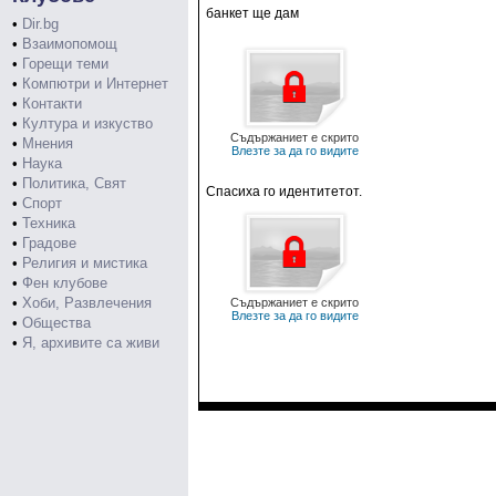
банкет ще дам
•
Dir.bg
•
Взаимопомощ
•
Горещи теми
•
Компютри и Интернет
•
Контакти
•
Култура и изкуство
Съдържаниет е скрито
•
Мнения
Влезте за да го видите
•
Наука
•
Политика, Свят
Спасиха го идентитетот.
•
Спорт
•
Техника
•
Градове
•
Религия и мистика
•
Фен клубове
•
Хоби, Развлечения
Съдържаниет е скрито
Влезте за да го видите
•
Общества
•
Я, архивите са живи