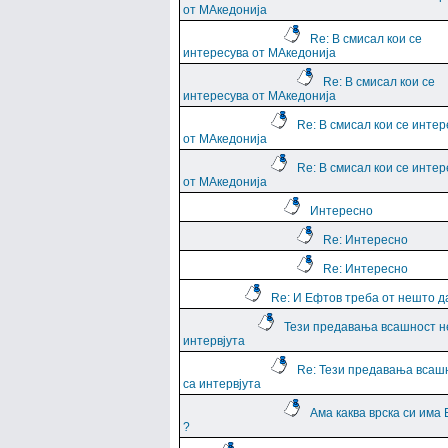
от МАкедонија
Re: В смисал кои се
интересува от МАкедонија
Re: В смисал кои се
интересува от МАкедонија
Re: В смисал кои се интер
от МАкедонија
Re: В смисал кои се интер
от МАкедонија
Интересно
Re: Интересно
Re: Интересно
Re: И Ефтов треба от нешто д
Тези предавања всашност н
интервјута
Re: Тези предавања всаш
са интервјута
Ама каква врска си има
?