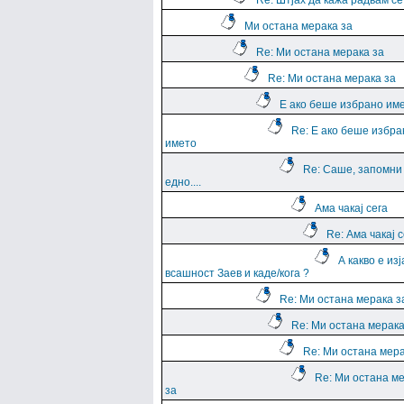
Re: Штјах да кажа радвам се
Ми остана мерака за
Re: Ми остана мерака за
Re: Ми остана мерака за
Е ако беше избрано им
Re: Е ако беше избра
името
Re: Саше, запомни
едно....
Ама чакај сега
Re: Ама чакај с
А какво е из
всашност Заев и каде/кога ?
Re: Ми остана мерака з
Re: Ми остана мерака
Re: Ми остана мера
Re: Ми остана м
за