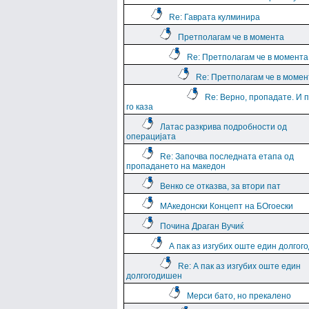
Re: Гаврата кулминира
Претполагам че в момента
Re: Претполагам че в момента
Re: Претполагам че в момен
Re: Верно, пропадате. И 
го каза
Латас разкрива подробности од
операцијата
Re: Започва последната етапа од
пропадането на македон
Венко се отказва, за втори пат
МАкедонски Концепт на БОгоески
Почина Драган Вучиќ
А пак аз изгубих оште един долго
Re: А пак аз изгубих оште един
долгогодишен
Мерси бато, но прекалено