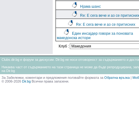
Нјама шанс
Re: Е сега вече и аз се притисни
Re: Е сега вече и аз се притисних
Един инсајдер говори за поновата
македонска истори
Клуб :
Clubs.dir.bg е форум за дискусии. Dir.bg не носи отговорност за съдържанието и дос
Никаква част от съдържанието на тази страница не може да бъде репродуцирана, запи
на Dir.bg
За Забележки, коментари и предложения ползвайте формата за
Обратна връзка
|
Моб
© 2006-2026
Dir.bg
Всички права запазени.