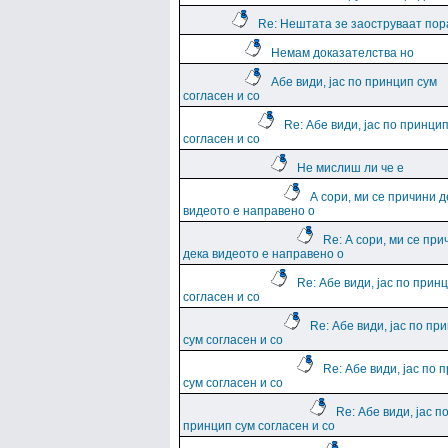
Re: Нештата зе заоструваат пор
Немам доказателства но
Абе види, јас по принцип сум
согласен и со
Re: Абе види, јас по принци
согласен и со
Не мислиш ли че е
А сори, ми се причини д
видеото е направено о
Re: А сори, ми се при
дека видеото е направено о
Re: Абе види, јас по прин
согласен и со
Re: Абе види, јас по пр
сум согласен и со
Re: Абе види, јас по 
сум согласен и со
Re: Абе види, јас п
принцип сум согласен и со