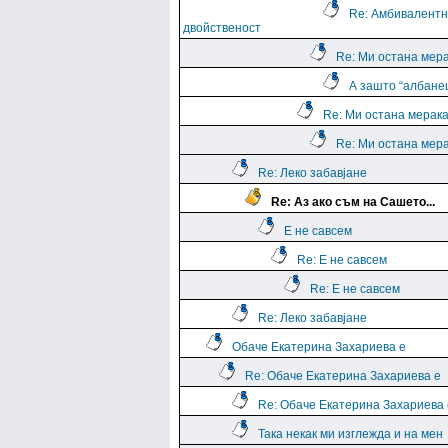
Re: Амбивалентн
двойственост
Re: Ми остана мера
А зашто “албане
Re: Ми остана мерака
Re: Ми остана мера
Re: Леко забавјане
Re: Аз ако съм на Сашето...
Е не савсем
Re: Е не савсем
Re: Е не савсем
Re: Леко забавјане
Обаче Екатерина Захариева е
Re: Обаче Екатерина Захариева е
Re: Обаче Екатерина Захариева 
Така некак ми изглежда и на мен