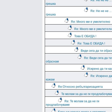
Re: Не не не ...
грешка
Re: Не не не ...
грешка
Re: Много ми е умилително
Re: Много ми е умилителн
Това Е ОБИДА !
Re: Това Е ОБИДА !
Види сега да ти обја
Re: Види сега да ти
објаснам
Искрено да ти к
Re: Искрено да
кажам
Re:Относно ребългаризацията
Те молам за да не ги продлабочув
Re: Те молам за да не ги
продлабочуваме