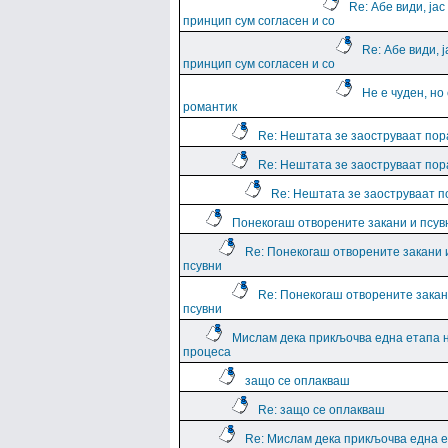
Re: Абе види, јас
принцип сум согласен и со
Re: Абе види, ј
принцип сум согласен и со
Не е чуден, но
романтик
Re: Нештата зе заоструваат пор
Re: Нештата зе заоструваат пор
Re: Нештата зе заоструваат 
Понекогаш отворените закани и псув
Re: Понекогаш отворените закани 
псувни
Re: Понекогаш отворените закан
псувни
Мислам дека прикљочва една етапа 
процеса
защо се оплакваш
Re: защо се оплакваш
Re: Мислам дека прикљочва една 