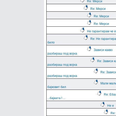
Re: Мерси
Re: Мерси
Re: Мерси
Re: Мерси
Не гарантирам че е
Re: Не гарантира
било
Зависи какво
разбираш под војна
Re: Зависи к
разбираш под војна
Re: Зависи
разбираш под војна
Мали мали
бајковит бил
Re: Еба
...баjката ! ...
Не е
Re: