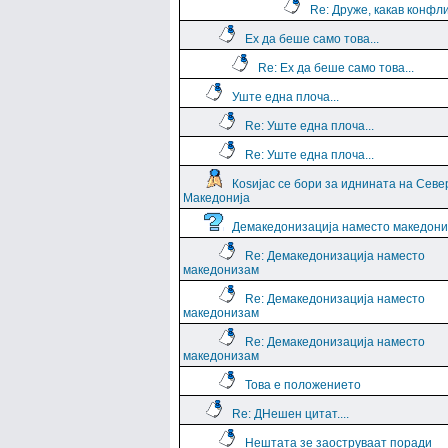
Re: Друже, какав конфли
Ех да беше само това...
Re: Ех да беше само това...
Уште една плоча...
Re: Уште една плоча...
Re: Уште една плоча...
Коѕијас се бори за иднината на Севе
Македонија
Демакедонизација наместо македон
Re: Демакедонизација наместо
македонизам
Re: Демакедонизација наместо
македонизам
Re: Демакедонизација наместо
македонизам
Това е положението
Re: ДНешен цитат....
Нештата зе заоструваат поради