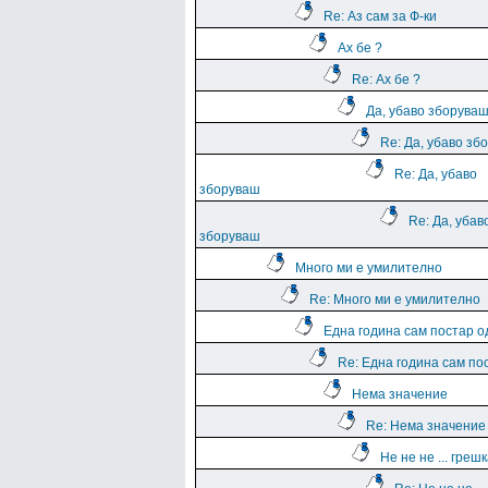
Re: Аз сам за Ф-ки
Ах бе ?
Re: Ах бе ?
Да, убаво зборува
Re: Да, убаво зб
Re: Да, убаво
зборуваш
Re: Да, убав
зборуваш
Много ми е умилително
Re: Много ми е умилително
Една година сам постар о
Re: Една година сам по
Нема значение
Re: Нема значение
Не не не ... греш