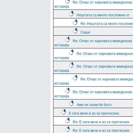
Re: Откас от најновата македонска
историја
Нештата са много посложни от
Re: Нештата са много посложн
Саше
Re: Откас от најновата македонска
историја
Re: Откас от најновата македонс
историја
Re: Откас от најновата македонс
историја
Re: Откас от најновата македо
историја
Re: Откас от најновата македонска
историја
Ами не знам бе бато
Е сега вече и аз се притисних
Re: Е сега вече и аз се притисних
Re: Е сега вече и аз се притисних