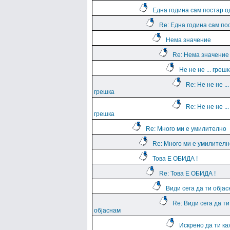
Една година сам постар о
Re: Една година сам по
Нема значение
Re: Нема значение
Не не не ... греш
Re: Не не не ...
грешка
Re: Не не не ...
грешка
Re: Много ми е умилително
Re: Много ми е умилителн
Това Е ОБИДА !
Re: Това Е ОБИДА !
Види сега да ти обја
Re: Види сега да ти
објаснам
Искрено да ти к