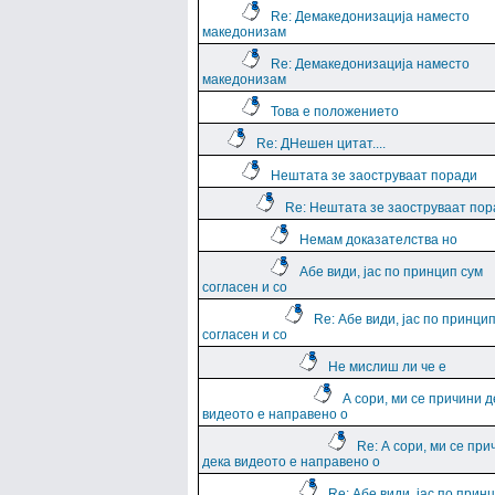
Re: Демакедонизација наместо
македонизам
Re: Демакедонизација наместо
македонизам
Това е положението
Re: ДНешен цитат....
Нештата зе заоструваат поради
Re: Нештата зе заоструваат пор
Немам доказателства но
Абе види, јас по принцип сум
согласен и со
Re: Абе види, јас по принци
согласен и со
Не мислиш ли че е
А сори, ми се причини д
видеото е направено о
Re: А сори, ми се при
дека видеото е направено о
Re: Абе види, јас по прин