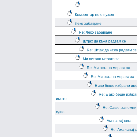
...
Комоентар не е нужен
Леко забавјане
Re: Леко забавјане
Штјах да кажа радвам се
Re: Штјах да кажа радвам се
Ми остана мерака за
Re: Ми остана мерака за
Re: Ми остана мерака за
Е ако беше избрано им
Re: Е ако беше избра
името
Re: Саше, запомни
едно....
Ама чакај сега
Re: Ама чакај с