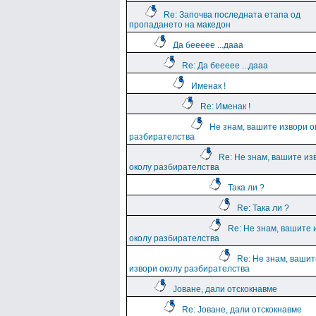
Re: Започва последната етапа од
пропадането на македон
Да беееее ...дааа
Re: Да беееее ...дааа
Именак !
Re: Именак !
Не знам, вашите извори о
разбирателства
Re: Не знам, вашите из
околу разбирателства
Така ли ?
Re: Така ли ?
Re: Не знам, вашите 
околу разбирателства
Re: Не знам, вашит
извори околу разбирателства
Јоване, дали отскокнавме
Re: Јоване, дали отскокнавме