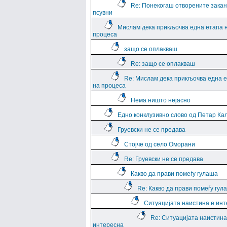
Re: Понекогаш отворените закан
псувни
Мислам дека прикљочва една етапа 
процеса
защо се оплакваш
Re: защо се оплакваш
Re: Мислам дека прикљочва една 
на процеса
Нема ништо нејасно
Едно конклузивно слово од Петар Ка
Груевски не се предава
Стојче од село Оморани
Re: Груевски не се предава
Какво да прави помеѓу гулаша
Re: Какво да прави помеѓу гул
Ситуацијата наистина е ин
Re: Ситуацијата наистина
интересна