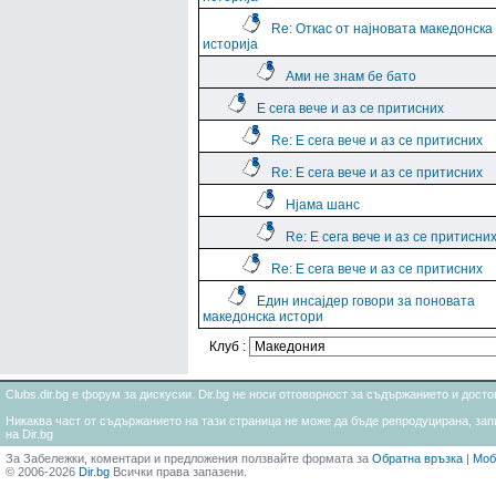
Re: Откас от најновата македонска
историја
Ами не знам бе бато
Е сега вече и аз се притисних
Re: Е сега вече и аз се притисних
Re: Е сега вече и аз се притисних
Нјама шанс
Re: Е сега вече и аз се притисни
Re: Е сега вече и аз се притисних
Един инсајдер говори за поновата
македонска истори
Клуб :
Clubs.dir.bg е форум за дискусии. Dir.bg не носи отговорност за съдържанието и дос
Никаква част от съдържанието на тази страница не може да бъде репродуцирана, запи
на Dir.bg
За Забележки, коментари и предложения ползвайте формата за
Обратна връзка
|
Моб
© 2006-2026
Dir.bg
Всички права запазени.