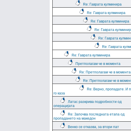
Re: Гаврата кулминира
Re: Гаврата кулминира
Re: Гаврата кулминира
Re: Гаврата кулмини
Re: Гаврата кулми
Re: Гаврата кул
Re: Гаврата кулминира
Претполагам че в момента
Re: Претполагам че в момента
Re: Претполагам че в момен
Re: Верно, пропадате. И 
го каза
Латас разкрива подробности од
операцијата
Re: Започва последната етапа од
пропадането на македон
Венко се отказва, за втори пат