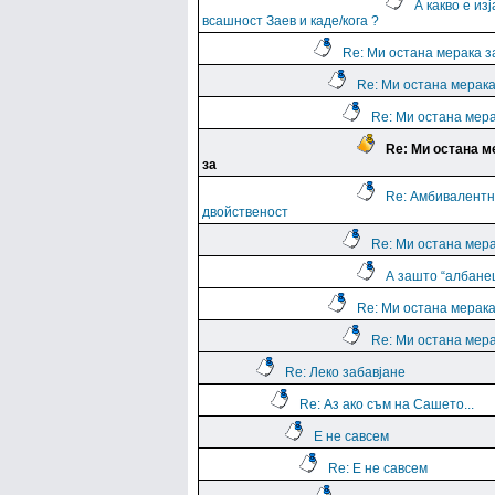
А какво е из
всашност Заев и каде/кога ?
Re: Ми остана мерака з
Re: Ми остана мерака
Re: Ми остана мера
Re: Ми остана м
за
Re: Амбивалентн
двойственост
Re: Ми остана мера
А зашто “албане
Re: Ми остана мерака
Re: Ми остана мера
Re: Леко забавјане
Re: Аз ако съм на Сашето...
Е не савсем
Re: Е не савсем