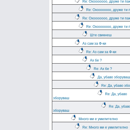
Re: Охооооооо, друже ти па
Re: Охооооооо, друже ти 
Re: Охооооооо, друже ти па
Re: Охооооооо, друже ти 
Ште свикнеш
Аз сам за Ф-ки
Re: Аз сам за Ф-ки
Ах бе ?
Re: Ах бе ?
Да, убаво зборува
Re: Да, убаво зб
Re: Да, убаво
зборуваш
Re: Да, убав
зборуваш
Много ми е умилително
Re: Много ми е умилително