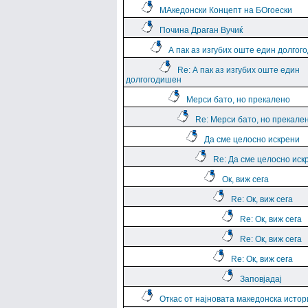
МАкедонски Концепт на БОгоески
Почина Драган Вучиќ
А пак аз изгубих оште един долго
Re: А пак аз изгубих оште един
долгогодишен
Мерси бато, но прекалено
Re: Мерси бато, но прекале
Да сме целосно искрени
Re: Да сме целосно иск
Ок, виж сега
Re: Ок, виж сега
Re: Ок, виж сега
Re: Ок, виж сега
Re: Ок, виж сега
Заповјадај
Откас от најновата македонска истор