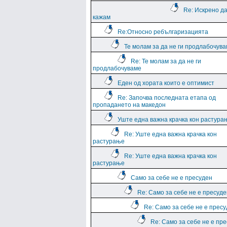
Re: Искрено да
кажам
Re:Относно ребългаризацията
Те молам за да не ги продлабочув
Re: Те молам за да не ги
продлабочуваме
Еден од хората които е оптимист
Re: Започва последната етапа од
пропадането на македон
Уште една важна крачка кон растура
Re: Уште една важна крачка кон
растурање
Re: Уште една важна крачка кон
растурање
Само за себе не е пресуден
Re: Само за себе не е пресуде
Re: Само за себе не е прес
Re: Само за себе не е пр