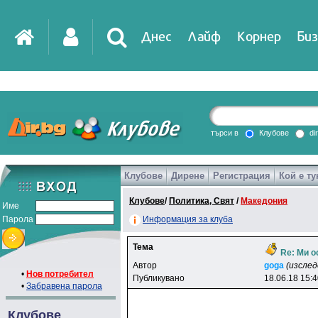
Днес
Лайф
Корнер
Биз
IT
DirTV
Impressio
търси в
Клубове
di
Клубове
Дирене
Регистрация
Кой е ту
Games
Клубове
/
Политика, Свят
/
Македония
Име
Парола
Информация за клуба
Тема
Re: Ми о
Автор
goga
(изсле
•
Нов потребител
Публикувано
18.06.18 15:
•
Забравена парола
Клубове