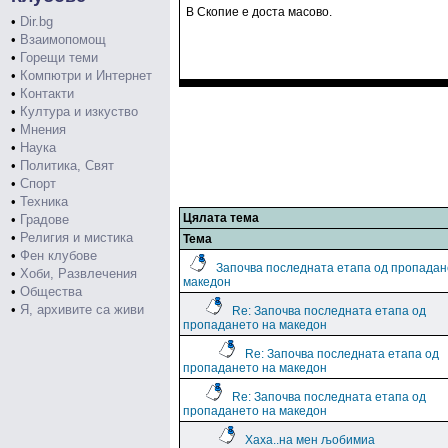
В Скопие е доста масово.
•
Dir.bg
•
Взаимопомощ
•
Горещи теми
•
Компютри и Интернет
•
Контакти
•
Култура и изкуство
•
Мнения
•
Наука
•
Политика, Свят
•
Спорт
•
Техника
Цялата тема
•
Градове
•
Религия и мистика
Тема
•
Фен клубове
Започва последната етапа од пропадан
•
Хоби, Развлечения
македон
•
Общества
•
Я, архивите са живи
Re: Започва последната етапа од
пропадането на македон
Re: Започва последната етапа од
пропадането на македон
Re: Започва последната етапа од
пропадането на македон
Хаха..на мен љобимиа