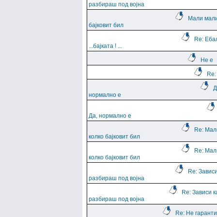
разбираш под војна
Мали мали
бајковит бил
Re: Еба
...баjката ! ...
Не е
Re:
Д
нормално е
Да, нормално е
Re: Мал
колко бајковит бил
Re: Мал
колко бајковит бил
Re: Зависи
разбираш под војна
Re: Зависи к
разбираш под војна
Re: Не гарант