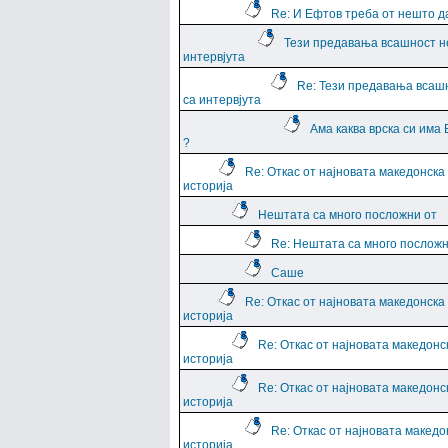
Re: И Ефтов треба от нешто д
Тези предавања всашност н
интервјута
Re: Тези предавања всаш
са интервјута
Ама каква врска си има
?
Re: Откас от најновата македонска
историја
Нештата са много посложни от
Re: Нештата са много посложн
Саше
Re: Откас от најновата македонска
историја
Re: Откас от најновата македонс
историја
Re: Откас от најновата македонс
историја
Re: Откас от најновата македо
историја