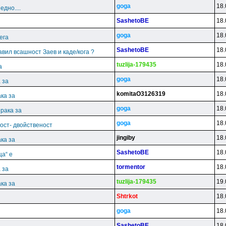
goga
18.
дно....
SashetoBE
18.
goga
18.
ега
SashetoBE
18.
јавил всашност Заев и каде/кога ?
tuzlija-179435
18.
а
goga
18.
 за
komitaO3126319
18.
ка за
goga
18.
рака за
goga
18.
ост- двойственост
jingiby
18.
ка за
SashetoBE
18.
ца“ е
tormentor
18.
 за
tuzlija-179435
19.
ка за
Shtrkot
18.
goga
18.
SashetoBE
18.