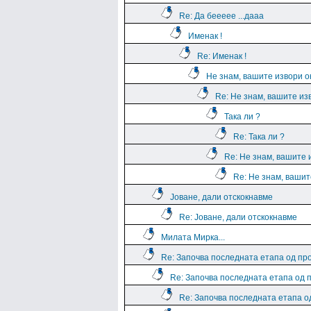
Re: Да беееее ...дааа
Именак !
Re: Именак !
Не знам, вашите извори о
Re: Не знам, вашите из
Така ли ?
Re: Така ли ?
Re: Не знам, вашите 
Re: Не знам, вашит
Јоване, дали отскокнавме
Re: Јоване, дали отскокнавме
Милата Мирка...
Re: Започва последната етапа од пр
Re: Започва последната етапа од 
Re: Започва последната етапа о