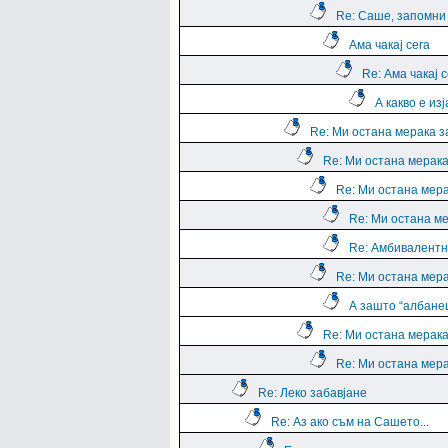
Re: Саше, запомни е
Ама чакај сега
Re: Ама чакај с
А какво е из
Re: Ми остана мерака з
Re: Ми остана мерака
Re: Ми остана мера
Re: Ми остана ме
Re: Амбивалентн
Re: Ми остана мера
А зашто “албане
Re: Ми остана мерака
Re: Ми остана мера
Re: Леко забавјане
Re: Аз ако съм на Сашето...