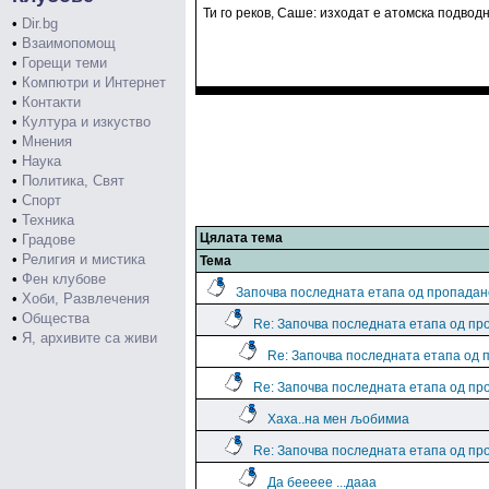
Ти го реков, Саше: изходат е атомска подводн
•
Dir.bg
•
Взаимопомощ
•
Горещи теми
•
Компютри и Интернет
•
Контакти
•
Култура и изкуство
•
Мнения
•
Наука
•
Политика, Свят
•
Спорт
•
Техника
Цялата тема
•
Градове
•
Религия и мистика
Тема
•
Фен клубове
Започва последната етапа од пропадан
•
Хоби, Развлечения
•
Общества
Re: Започва последната етапа од пр
•
Я, архивите са живи
Re: Започва последната етапа од 
Re: Започва последната етапа од пр
Хаха..на мен љобимиа
Re: Започва последната етапа од пр
Да беееее ...дааа