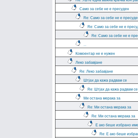
Re: Уште една важна крачка кон р
Само за себе не е пресуден
Re: Само за себе не е пресуде
Re: Само за себе не е прес
Re: Само за себе не е пр
...
Комоентар не е нужен
Леко забавјане
Re: Леко забавјане
Штјах да кажа радвам се
Re: Штјах да кажа радвам се
Ми остана мерака за
Re: Ми остана мерака за
Re: Ми остана мерака за
Е ако беше избрано им
Re: Е ако беше избра