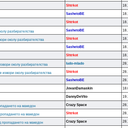
Shtrkot
18.
SashetoBE
18.
Shtrkot
18.
SashetoBE
18.
колу разбирателства
Shtrkot
18.
вори околу разбирателства
SashetoBE
18.
Shtrkot
18.
ludo-mlado
28.
извори околу разбирателства
Shtrkot
28.
е извори околу разбирателства
SashetoBE
28.
JovanDamaskin
18.
DannyDeVito
19.
Crazy Space
28.
опадането на македон
Shtrkot
28.
пропадането на македон
Crazy Space
28.
д пропадането на македон