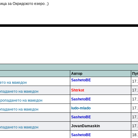
ица за Охридското езеро. ;)
Автор
Пу
SashetoBE
17.
ето на македон
Shtrkot
17.
опадането на македон
SashetoBE
17.
пропадането на македон
ludo-mlado
17.
опадането на македон
SashetoBE
17.
JovanDamaskin
17.
опадането на македон
SashetoBE
18.