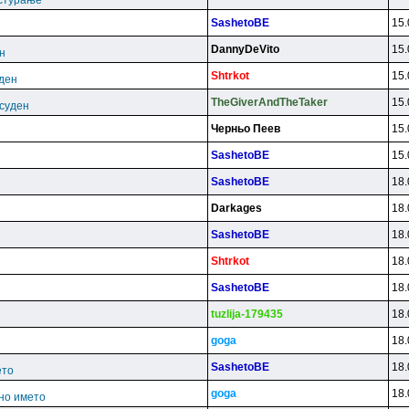
астурање
SashetoBE
15.
DannyDeVito
15.
н
Shtrkot
15.
уден
TheGiverAndTheTaker
15.
есуден
Чepньo Пeeв
15.
SashetoBE
15.
SashetoBE
18.
Darkages
18.
SashetoBE
18.
Shtrkot
18.
SashetoBE
18.
tuzlija-179435
18.
goga
18.
SashetoBE
18.
ето
goga
18.
но името