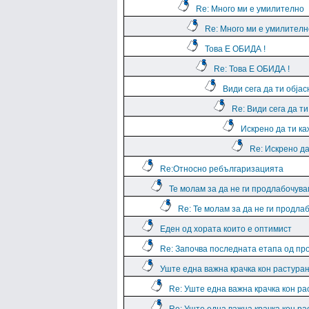
Re: Много ми е умилително
Re: Много ми е умилителн
Това Е ОБИДА !
Re: Това Е ОБИДА !
Види сега да ти обја
Re: Види сега да т
Искрено да ти к
Re: Искрено да
Re:Относно ребългаризацията
Те молам за да не ги продлабочув
Re: Те молам за да не ги продла
Еден од хората които е оптимист
Re: Започва последната етапа од пр
Уште една важна крачка кон растура
Re: Уште една важна крачка кон р