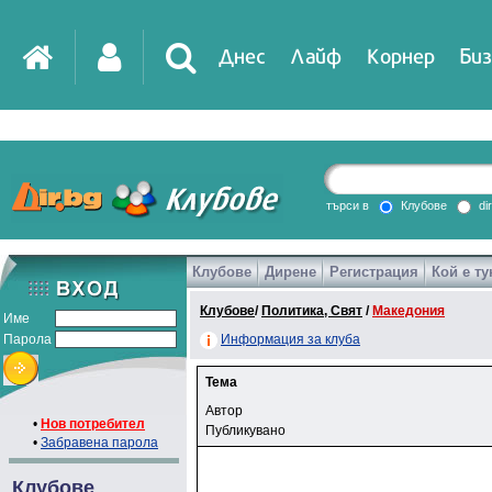
Днес
Лайф
Корнер
Биз
търси в
Клубове
di
Клубове
Дирене
Регистрация
Кой е ту
Клубове
/
Политика, Свят
/
Македония
Име
Парола
Информация за клуба
Тема
Автор
•
Нов потребител
Публикувано
•
Забравена парола
Клубове