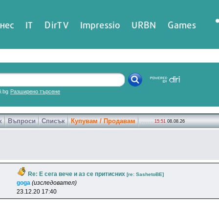
нес
IT
DirTV
Impressio
URBN
Games
ri.bg
Разширено търсене
к
Въпроси
Списък
Купувам / Продавам
15:51
08.08.26
Re: Е сега вече и аз се притисних
[re: SashetoBE]
goga
(изследовател)
23.12.20 17:40