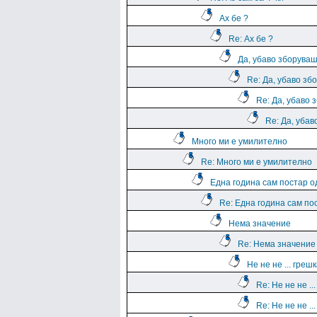
Ах бе ?
Re: Ах бе ?
Да, убаво зборува
Re: Да, убаво зб
Re: Да, убаво 
Re: Да, уба
Много ми е умилително
Re: Много ми е умилително
Една година сам постар о
Re: Една година сам по
Нема значение
Re: Нема значение
Не не не ... греш
Re: Не не не ..
Re: Не не не ..