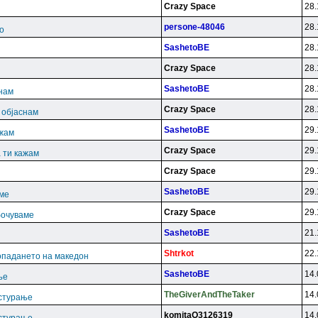
Crazy Space
28.
persone-48046
28.
о
SashetoBE
28.
Crazy Space
28.
SashetoBE
28.
снам
Crazy Space
28.
и објаснам
SashetoBE
29.
ажам
Crazy Space
29.
 ти кажам
Crazy Space
29.
SashetoBE
29.
аме
Crazy Space
29.
бочуваме
SashetoBE
21.
Shtrkot
22.
опадането на македон
SashetoBE
14.
ње
TheGiverAndTheTaker
14.
астурање
komitaO3126319
14.