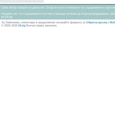
Clubs.dir.bg е форум за дискусии. Dir.bg не носи отговорност за съдържанието и дос
Никаква част от съдържанието на тази страница не може да бъде репродуцирана, запи
на Dir.bg
За Забележки, коментари и предложения ползвайте формата за
Обратна връзка
|
Моб
© 2006-2026
Dir.bg
Всички права запазени.