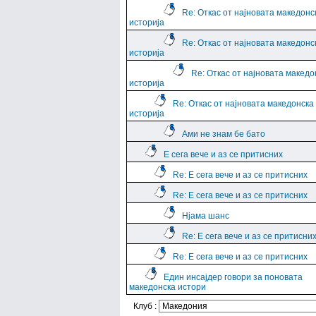
Re: Откас от најновата македонс
историја
Re: Откас от најновата македонс
историја
Re: Откас от најновата македо
историја
Re: Откас от најновата македонска
историја
Ами не знам бе бато
Е сега вече и аз се притисних
Re: Е сега вече и аз се притисних
Re: Е сега вече и аз се притисних
Нјама шанс
Re: Е сега вече и аз се притисни
Re: Е сега вече и аз се притисних
Един инсајдер говори за поновата
македонска истори
Клуб :