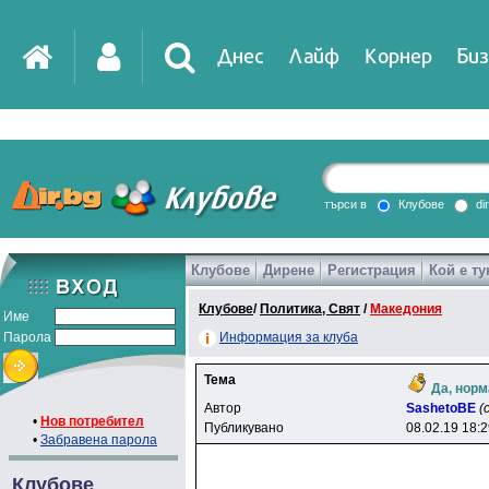
Днес
Лайф
Корнер
Биз
IT
DirTV
Impressio
търси в
Клубове
di
Клубове
Дирене
Регистрация
Кой е ту
Games
Клубове
/
Политика, Свят
/
Македония
Име
Парола
Информация за клуба
Тема
Да, норм
Автор
SashetoBE
(
•
Нов потребител
Публикувано
08.02.19 18:
•
Забравена парола
Клубове