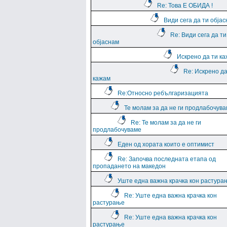
Re: Това Е ОБИДА !
Види сега да ти обја
Re: Види сега да ти
објаснам
Искрено да ти к
Re: Искрено да
кажам
Re:Относно ребългаризацията
Те молам за да не ги продлабочув
Re: Те молам за да не ги
продлабочуваме
Еден од хората които е оптимист
Re: Започва последната етапа од
пропадането на македон
Уште една важна крачка кон растура
Re: Уште една важна крачка кон
растурање
Re: Уште една важна крачка кон
растурање