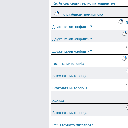
Re: Аз сам сравнително интелигентен
Те разбирам, немам некој
R
Друже, какав конфлитк ?
Друже, какав конфлитк ?
Друже, какав конфлитк ?
техната митологија
В техната митологија
В техната митологија
Хахаха
В техната митологија
Re: В техната митологија