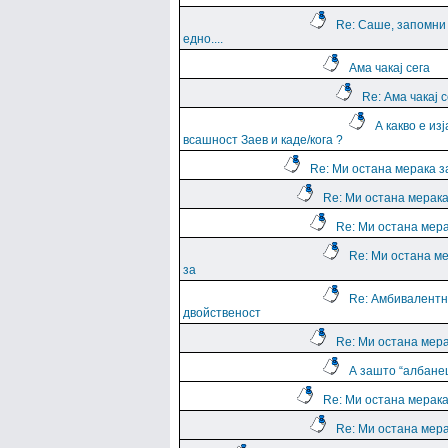
Re: Саше, запомни
едно....
Ама чакај сега
Re: Ама чакај с
А какво е из
всашност Заев и каде/кога ?
Re: Ми остана мерака з
Re: Ми остана мерака
Re: Ми остана мера
Re: Ми остана м
за
Re: Амбивалентн
двойственост
Re: Ми остана мера
А зашто “албане
Re: Ми остана мерака
Re: Ми остана мера