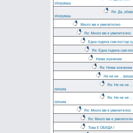
зборуваш
Re: Да, убав
зборуваш
Много ми е умилително
Re: Много ми е умилително
Една година сам постар о
Re: Една година сам по
Нема значение
Re: Нема значение
Не не не ... греш
Re: Не не не ...
грешка
Re: Не не не ...
грешка
Re: Много ми е умилително
Re: Много ми е умилителн
Това Е ОБИДА !