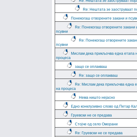
Re: Нештата зе заоструваат пор
Re: Нештата зе заоструваат 
Понекогаш отворените закани и псув
Re: Понекогаш отворените закани 
псувни
Re: Понекогаш отворените закан
псувни
Мислам дека прикљочва една етапа 
процеса
защо се оплакваш
Re: защо се оплакваш
Re: Мислам дека прикљочва една 
на процеса
Нема ништо нејасно
Едно конклузивно слово од Петар Ка
Груевски не се предава
Стојче од село Оморани
Re: Груевски не се предава