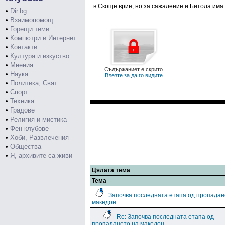
в Скопје врие, но за сажаление и Битола има
•
Dir.bg
•
Взаимопомощ
•
Горещи теми
•
Компютри и Интернет
•
Контакти
•
Култура и изкуство
•
Мнения
Съдържаниет е скрито
•
Наука
Влезте за да го видите
•
Политика, Свят
•
Спорт
•
Техника
•
Градове
•
Религия и мистика
•
Фен клубове
•
Хоби, Развлечения
•
Общества
•
Я, архивите са живи
Цялата тема
Тема
Започва последната етапа од пропадан
македон
Re: Започва последната етапа од
пропадането на македон