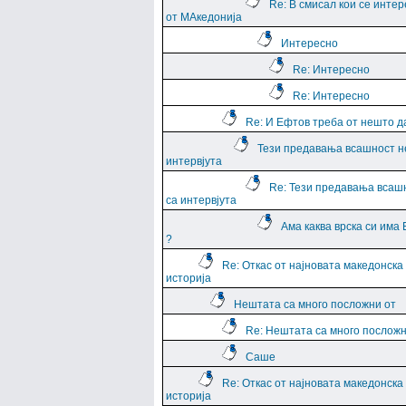
Re: В смисал кои се интер
от МАкедонија
Интересно
Re: Интересно
Re: Интересно
Re: И Ефтов треба от нешто д
Тези предавања всашност н
интервјута
Re: Тези предавања всаш
са интервјута
Ама каква врска си има
?
Re: Откас от најновата македонска
историја
Нештата са много посложни от
Re: Нештата са много посложн
Саше
Re: Откас от најновата македонска
историја