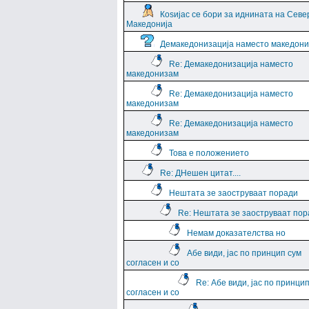
Коѕијас се бори за иднината на Севе
Македонија
Демакедонизација наместо македон
Re: Демакедонизација наместо
македонизам
Re: Демакедонизација наместо
македонизам
Re: Демакедонизација наместо
македонизам
Това е положението
Re: ДНешен цитат....
Нештата зе заоструваат поради
Re: Нештата зе заоструваат пор
Немам доказателства но
Абе види, јас по принцип сум
согласен и со
Re: Абе види, јас по принци
согласен и со