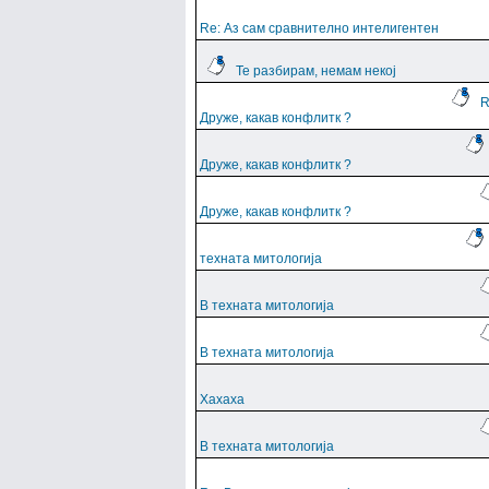
Re: Аз сам сравнително интелигентен
Те разбирам, немам некој
R
Друже, какав конфлитк ?
Друже, какав конфлитк ?
Друже, какав конфлитк ?
техната митологија
В техната митологија
В техната митологија
Хахаха
В техната митологија