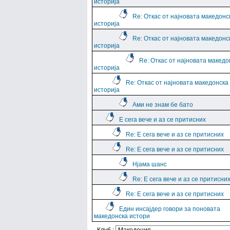
историја
Re: Откас от најновата македонс
историја
Re: Откас от најновата македонс
историја
Re: Откас от најновата македо
историја
Re: Откас от најновата македонска
историја
Ами не знам бе бато
Е сега вече и аз се притисних
Re: Е сега вече и аз се притисних
Re: Е сега вече и аз се притисних
Нјама шанс
Re: Е сега вече и аз се притисни
Re: Е сега вече и аз се притисних
Един инсајдер говори за поновата
македонска истори