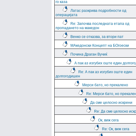
го каза
Латас разкрива подробности од
операцијата
Re: Започва последната етапа од
пропадането на македон
Венко се отказва, за втори пат
МАкедонски Концепт на БОгоески
Почина Драган Вучиќ
А пак аз изгубих оште един долго
Re: А пак аз изгубих оште един
долгогодишен
Мерси бато, но прекалено
Re: Мерси бато, но прекале
Да сме целосно искрени
Re: Да сме целосно иск
Ок, виж сега
Re: Ок, виж сега