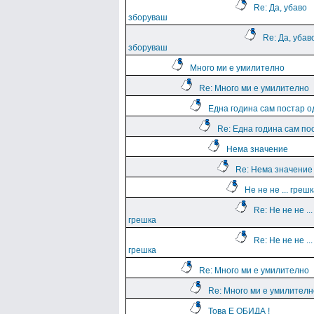
Re: Да, убаво
зборуваш
Re: Да, убав
зборуваш
Много ми е умилително
Re: Много ми е умилително
Една година сам постар о
Re: Една година сам по
Нема значение
Re: Нема значение
Не не не ... греш
Re: Не не не ...
грешка
Re: Не не не ...
грешка
Re: Много ми е умилително
Re: Много ми е умилителн
Това Е ОБИДА !