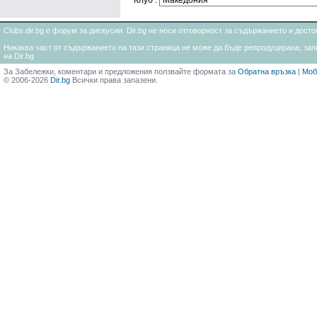
Клуб :
Clubs.dir.bg е форум за дискусии. Dir.bg не носи отговорност за съдържанието и дос
Никаква част от съдържанието на тази страница не може да бъде репродуцирана, запи
на Dir.bg
За Забележки, коментари и предложения ползвайте формата за
Обратна връзка
|
Моб
© 2006-2026
Dir.bg
Всички права запазени.