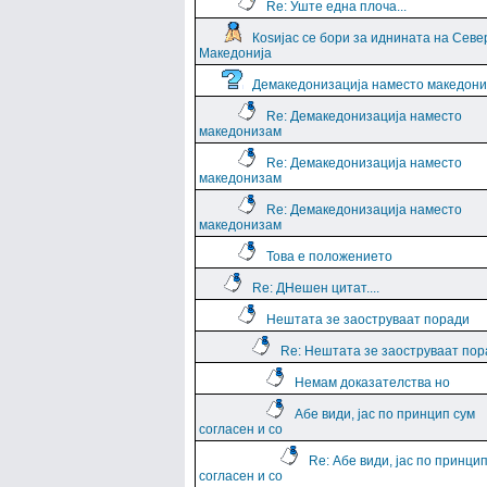
Re: Уште една плоча...
Коѕијас се бори за иднината на Севе
Македонија
Демакедонизација наместо македон
Re: Демакедонизација наместо
македонизам
Re: Демакедонизација наместо
македонизам
Re: Демакедонизација наместо
македонизам
Това е положението
Re: ДНешен цитат....
Нештата зе заоструваат поради
Re: Нештата зе заоструваат пор
Немам доказателства но
Абе види, јас по принцип сум
согласен и со
Re: Абе види, јас по принци
согласен и со