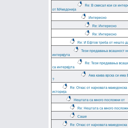
Re: В смисал кои се интер
от МАкедонија
Интересно
Re: Интересно
Re: Интересно
Re: И Ефтов треба от нешто д
Тези предавања всашност н
интервјута
Re: Тези предавања всаш
са интервјута
Ама каква врска си има
?
Re: Откас от најновата македонска
историја
Нештата са много посложни от
Re: Нештата са много посложн
Саше
Re: Откас от најновата македонска