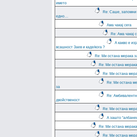
името
Re: Саше, запомни
едно....
Ама чакај сега
Re: Ама чакај с
А какво е из
всашност Заев и каде/кога ?
Re: Ми остана мерака з
Re: Ми остана мерака
Re: Ми остана мера
Re: Ми остана м
за
Re: Амбивалентн
двойственост
Re: Ми остана мера
А зашто “албане
Re: Ми остана мерака
Re: Ми остана мера