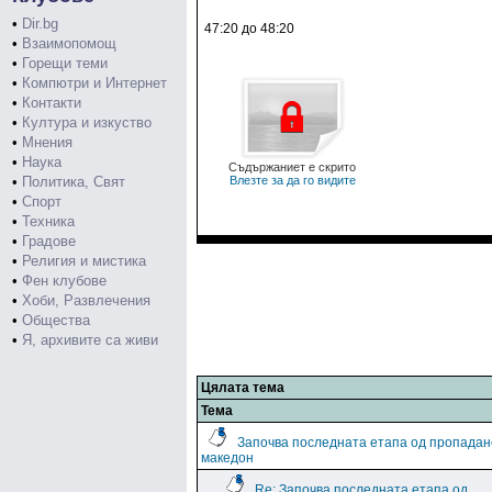
•
Dir.bg
47:20 до 48:20
•
Взаимопомощ
•
Горещи теми
•
Компютри и Интернет
•
Контакти
•
Култура и изкуство
•
Мнения
•
Наука
Съдържаниет е скрито
•
Политика, Свят
Влезте за да го видите
•
Спорт
•
Техника
•
Градове
•
Религия и мистика
•
Фен клубове
•
Хоби, Развлечения
•
Общества
•
Я, архивите са живи
Цялата тема
Тема
Започва последната етапа од пропадан
македон
Re: Започва последната етапа од