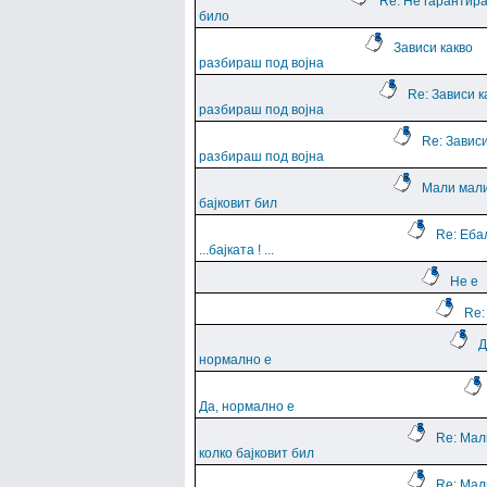
Re: Не гарантира
било
Зависи какво
разбираш под војна
Re: Зависи к
разбираш под војна
Re: Зависи
разбираш под војна
Мали мали
бајковит бил
Re: Еба
...баjката ! ...
Не е
Re:
Д
нормално е
Да, нормално е
Re: Мал
колко бајковит бил
Re: Мал