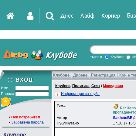
Днес
Лайф
Корнер
Биз
IT
DirTV
Impressio
търси в
Клубове
di
Клубове
Дирене
Регистрация
Кой е ту
Games
Клубове
/
Политика, Свят
/
Македония
Име
Парола
Информация за клуба
Тема
Re: Запо
пропадането
•
Нов потребител
Автор
SashetoBE
(
•
Забравена парола
Публикувано
17.10.17 15:
Клубове