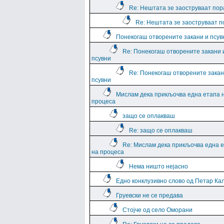
Re: Нештата зе заоструваат пор
Re: Нештата зе заоструваат 
Понекогаш отворените закани и псув
Re: Понекогаш отворените закани 
псувни
Re: Понекогаш отворените закан
псувни
Мислам дека прикљочва една етапа 
процеса
защо се оплакваш
Re: защо се оплакваш
Re: Мислам дека прикљочва една 
на процеса
Нема ништо нејасно
Едно конклузивно слово од Петар Ка
Груевски не се предава
Стојче од село Оморани