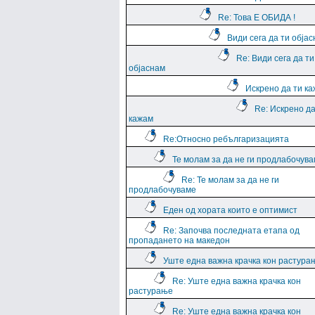
Re: Това Е ОБИДА !
Види сега да ти обја
Re: Види сега да ти
објаснам
Искрено да ти к
Re: Искрено да
кажам
Re:Относно ребългаризацията
Те молам за да не ги продлабочув
Re: Те молам за да не ги
продлабочуваме
Еден од хората които е оптимист
Re: Започва последната етапа од
пропадането на македон
Уште една важна крачка кон растура
Re: Уште една важна крачка кон
растурање
Re: Уште една важна крачка кон