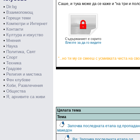
Саше, и тука може да се каже и "на три и пол
•
Dir.bg
•
Взаимопомощ
•
Горещи теми
•
Компютри и Интернет
•
Контакти
•
Култура и изкуство
Съдържаниет е скрито
•
Мнения
Влезте за да го видите
•
Наука
•
Политика, Свят
•
Спорт
”...но ти му се смееш с усмивката чиста на сво
•
Техника
•
Градове
•
Религия и мистика
•
Фен клубове
•
Хоби, Развлечения
•
Общества
•
Я, архивите са живи
Цялата тема
Тема
Започва последната етапа од пропадан
македон
Re: Започва последната етапа од