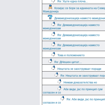
Re: Уште една плоча...
Коѕијас се бори за иднината на Севе
Македонија
Демакедонизација наместо македон
Re: Демакедонизација наместо
македонизам
Re: Демакедонизација наместо
македонизам
Re: Демакедонизација наместо
македонизам
Това е положението
Re: ДНешен цитат....
Нештата зе заоструваат поради
Re: Нештата зе заоструваат пор
Немам доказателства но
Абе види, јас по принцип сум
согласен и со
Re: Абе види, јас по принци
согласен и со