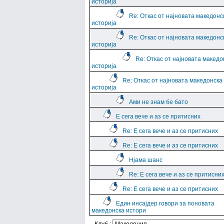
историја
Re: Откас от најновата македонс
историја
Re: Откас от најновата македонс
историја
Re: Откас от најновата македо
историја
Re: Откас от најновата македонска
историја
Ами не знам бе бато
Е сега вече и аз се притисних
Re: Е сега вече и аз се притисних
Re: Е сега вече и аз се притисних
Нјама шанс
Re: Е сега вече и аз се притисни
Re: Е сега вече и аз се притисних
Един инсајдер говори за поновата
македонска истори