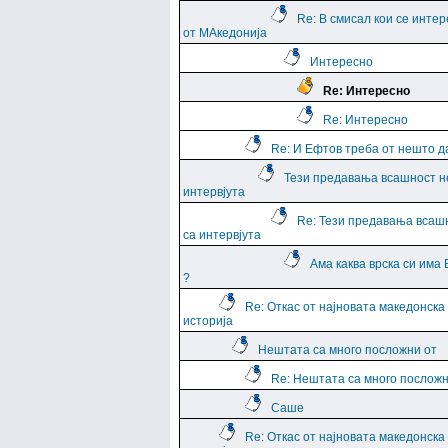
Re: В смисал кои се интер
от МАкедонија
Интересно
Re: Интересно
Re: Интересно
Re: И Ефтов треба от нешто д
Тези предавања всашност н
интервјута
Re: Тези предавања всаш
са интервјута
Ама каква врска си има
?
Re: Откас от најновата македонска
историја
Нештата са много посложни от
Re: Нештата са много посложн
Саше
Re: Откас от најновата македонска