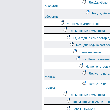
Re: Да, убаво
зборуваш
Re: Да, убав
зборуваш
Много ми е умилително
Re: Много ми е умилително
Една година сам постар о
Re: Една година сам по
Нема значение
Re: Нема значение
Не не не ... греш
Re: Не не не ...
грешка
Re: Не не не ...
грешка
Re: Много ми е умилително
Re: Много ми е умилителн
Това Е ОБИДА !