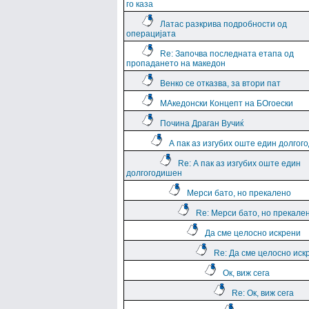
го каза
Латас разкрива подробности од
операцијата
Re: Започва последната етапа од
пропадането на македон
Венко се отказва, за втори пат
МАкедонски Концепт на БОгоески
Почина Драган Вучиќ
А пак аз изгубих оште един долго
Re: А пак аз изгубих оште един
долгогодишен
Мерси бато, но прекалено
Re: Мерси бато, но прекале
Да сме целосно искрени
Re: Да сме целосно иск
Ок, виж сега
Re: Ок, виж сега