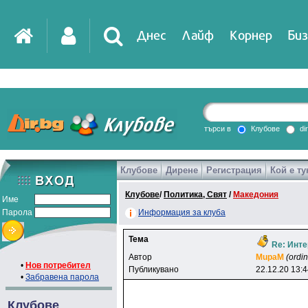
Днес
Лайф
Корнер
Биз
IT
DirTV
Impressio
търси в
Клубове
di
Клубове
Дирене
Регистрация
Кой е ту
Games
Клубове
/
Политика, Свят
/
Македония
Име
Парола
Информация за клуба
Тема
Re: Инт
Автор
MupaM
(ordi
•
Нов потребител
Публикувано
22.12.20 13:
•
Забравена парола
Клубове