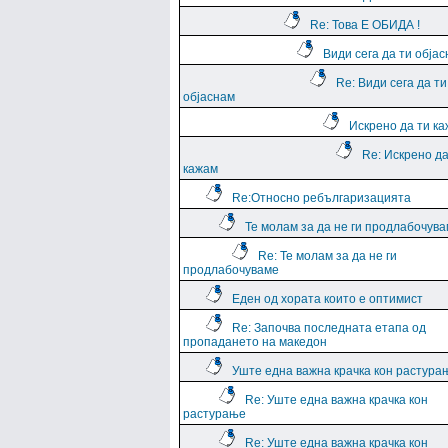
Re: Това Е ОБИДА !
Види сега да ти обја
Re: Види сега да ти
објаснам
Искрено да ти к
Re: Искрено да
кажам
Re:Относно ребългаризацията
Те молам за да не ги продлабочув
Re: Те молам за да не ги
продлабочуваме
Еден од хората които е оптимист
Re: Започва последната етапа од
пропадането на македон
Уште една важна крачка кон растура
Re: Уште една важна крачка кон
растурање
Re: Уште една важна крачка кон