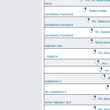
Re: Не гарантира
било
Зависи какво
разбираш под војна
Re: Зависи к
разбираш под војна
Re: Зависи
разбираш под војна
Мали мали
бајковит бил
Re: Еба
...баjката ! ...
Не е
Re:
Д
нормално е
Да, нормално е
Re: Мал
колко бајковит бил
Re: Мал