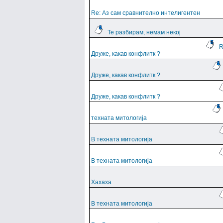
Re: Аз сам сравнително интелигентен
Те разбирам, немам некој
R
Друже, какав конфлитк ?
Друже, какав конфлитк ?
Друже, какав конфлитк ?
техната митологија
В техната митологија
В техната митологија
Хахаха
В техната митологија