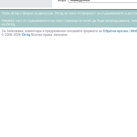
Клуб :
Clubs.dir.bg е форум за дискусии. Dir.bg не носи отговорност за съдържанието и дос
Никаква част от съдържанието на тази страница не може да бъде репродуцирана, запи
на Dir.bg
За Забележки, коментари и предложения ползвайте формата за
Обратна връзка
|
Моб
© 2006-2026
Dir.bg
Всички права запазени.