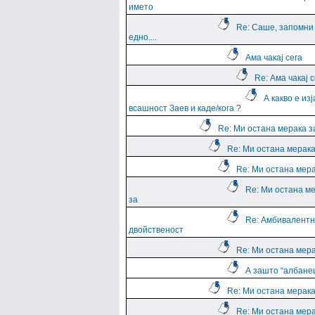
името
Re: Саше, запомни
едно....
Ама чакај сега
Re: Ама чакај с
А какво е из
всашност Заев и каде/кога ?
Re: Ми остана мерака з
Re: Ми остана мерака
Re: Ми остана мера
Re: Ми остана м
за
Re: Амбивалентн
двойственост
Re: Ми остана мера
А зашто “албане
Re: Ми остана мерака
Re: Ми остана мера