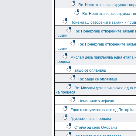
Re: Нештата зе заоструваат пор
Re: Нештата зе заоструваат 
Понекогаш отворените закани и псув
Re: Понекогаш отворените закани 
псувни
Re: Понекогаш отворените закан
псувни
Мислам дека прикљочва една етапа 
процеса
защо се оплакваш
Re: защо се оплакваш
Re: Мислам дека прикљочва една 
на процеса
Нема ништо нејасно
Едно конклузивно слово од Петар Ка
Груевски не се предава
Стојче од село Оморани