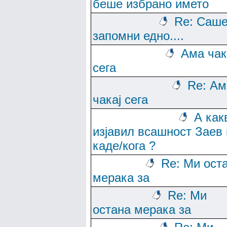
беше избрано името
Re: Саше
запомни едно....
Ама чак
сега
Re: Ам
чакај сега
А как
изјавил всашност Заев 
каде/кога ?
Re: Ми ост
мерака за
Re: Ми
остана мерака за