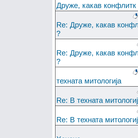
Друже, какав конфлитк
Re: Друже, какав конф
?
Re: Друже, какав конф
?
техната митологија
Re: В техната митологи
Re: В техната митологи