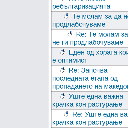
ребългаризацията
Те молам за да н
продлабочуваме
Re: Те молам за
не ги продлабочуваме
Еден од хората ко
е оптимист
Re: Започва
последната етапа од
пропадането на македо
Уште една важна
крачка кон растурање
Re: Уште една в
крачка кон растурање