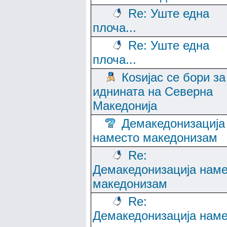
Re: Уште една
плоча...
Re: Уште една
плоча...
Коѕијас се бори за
иднината на Северна
Македонија
Демакедонизација
наместо македонизам
Re:
Демакедонизација нам
македонизам
Re:
Демакедонизација нам