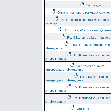
Заповјадај
Откас от најновата македонска истор
Re: Откас от најновата македонска
историја
И Ефтов треба от нешто да жив
Re: И Ефтов треба от нешто д
В смисал кои се интересува 
МАкедонија
Re: В смисал кои се интер
от МАкедонија
Re: В смисал кои се
интересува от МАкедонија
Re: В смисал кои се
интересува от МАкедонија
Re: В смисал кои се интер
от МАкедонија
Re: В смисал кои се интер
от МАкедонија
Интересно