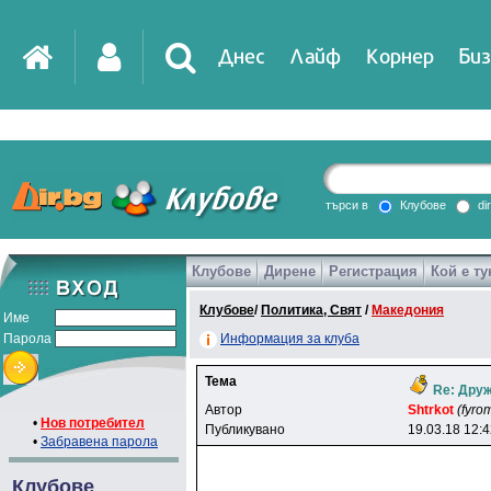
Днес
Лайф
Корнер
Биз
IT
DirTV
Impressio
търси в
Клубове
di
Клубове
Дирене
Регистрация
Кой е ту
Games
Клубове
/
Политика, Свят
/
Македония
Име
Парола
Информация за клуба
Тема
Re: Друж
Автор
Shtrkot
(fyro
•
Нов потребител
Публикувано
19.03.18 12:
•
Забравена парола
Клубове