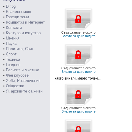
•
Dir.bg
•
Взаимопомощ
•
Горещи теми
•
Компютри и Интернет
•
Контакти
•
Култура и изкуство
Съдържаниет е скрито
Влезте за да го видите
•
Мнения
•
Наука
•
Политика, Свят
•
Спорт
•
Техника
•
Градове
Съдържаниет е скрито
•
Религия и мистика
Влезте за да го видите
•
Фен клубове
както винаги, много точен...
•
Хоби, Развлечения
•
Общества
•
Я, архивите са живи
Съдържаниет е скрито
Влезте за да го видите