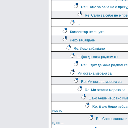
Re: Само за себе не е прес
Re: Само за себе не е пр
...
Комоентар не е нужен
Леко забавјане
Re: Леко забавјане
Штјах да кажа радвам се
Re: Штјах да кажа радвам се
Ми остана мерака за
Re: Ми остана мерака за
Re: Ми остана мерака за
Е ако беше избрано им
Re: Е ако беше избра
името
Re: Саше, запомни
едно....