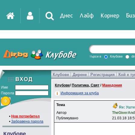
Днес
Лайф
Корнер
Биз
IT
DirTV
Impressio
търси в
Клубове
di
Клубове
Дирене
Регистрация
Кой е ту
Games
Клубове
/
Политика, Свят
/
Македония
Име
Парола
Информация за клуба
Тема
Re: Уште
Автор
TheGiverAnd
•
Нов потребител
Публикувано
21.03.18 18:
•
Забравена парола
Клубове