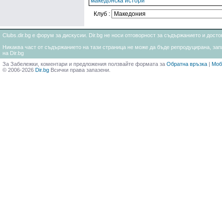
македонска истори
Клуб :
Clubs.dir.bg е форум за дискусии. Dir.bg не носи отговорност за съдържанието и дос
Никаква част от съдържанието на тази страница не може да бъде репродуцирана, запи
на Dir.bg
За Забележки, коментари и предложения ползвайте формата за
Обратна връзка
|
Моб
© 2006-2026
Dir.bg
Всички права запазени.