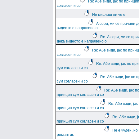
Re: Абе види, јас по принци
согласен и со
Не мислиш ли че е
А сори, ми се причини д
видеото е направено о
Re: А сори, ми се при
дека видеото е направено о
Re: Абе види, јас по прин
согласен и со
Re: Абе види, јас по пр
сум согласен и со
Re: Абе види, јас по 
сум согласен и со
Re: Абе види, јас п
принцип сум согласен и со
Re: Абе види, јас
принцип сум согласен и со
Re: Абе види, ј
принцип сум согласен и со
Не е чуден, но
романтик