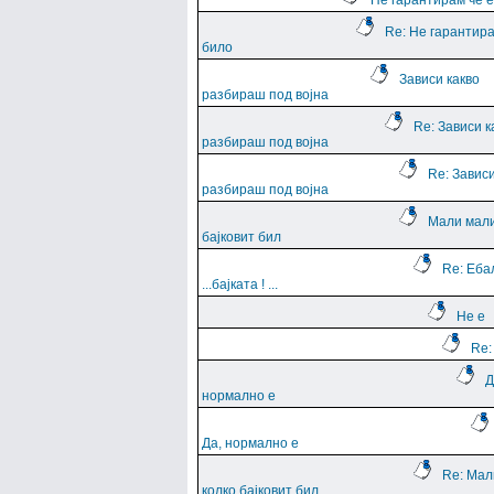
Не гарантирам че е
Re: Не гарантира
било
Зависи какво
разбираш под војна
Re: Зависи к
разбираш под војна
Re: Зависи
разбираш под војна
Мали мали
бајковит бил
Re: Еба
...баjката ! ...
Не е
Re:
Д
нормално е
Да, нормално е
Re: Мал
колко бајковит бил