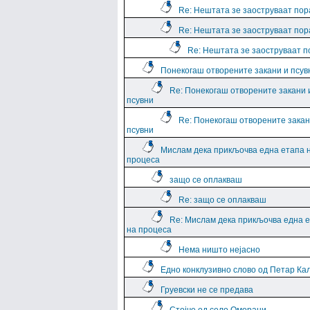
Re: Нештата зе заоструваат пор
Re: Нештата зе заоструваат пор
Re: Нештата зе заоструваат 
Понекогаш отворените закани и псув
Re: Понекогаш отворените закани 
псувни
Re: Понекогаш отворените закан
псувни
Мислам дека прикљочва една етапа 
процеса
защо се оплакваш
Re: защо се оплакваш
Re: Мислам дека прикљочва една 
на процеса
Нема ништо нејасно
Едно конклузивно слово од Петар Ка
Груевски не се предава