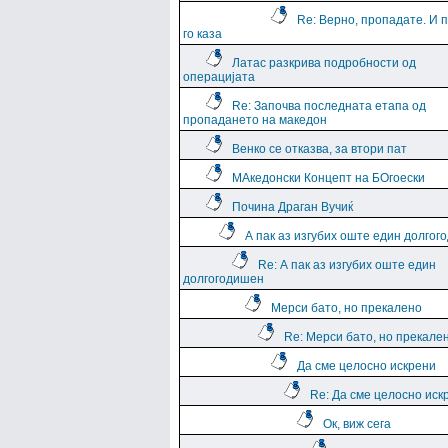
Re: Верно, пропадате. И 
го каза
Латас разкрива подробности од
операцијата
Re: Започва последната етапа од
пропадането на македон
Венко се отказва, за втори пат
МАкедонски Концепт на БОгоески
Почина Драган Вучиќ
А пак аз изгубих оште един долго
Re: А пак аз изгубих оште един
долгогодишен
Мерси бато, но прекалено
Re: Мерси бато, но прекале
Да сме целосно искрени
Re: Да сме целосно иск
Ок, виж сега