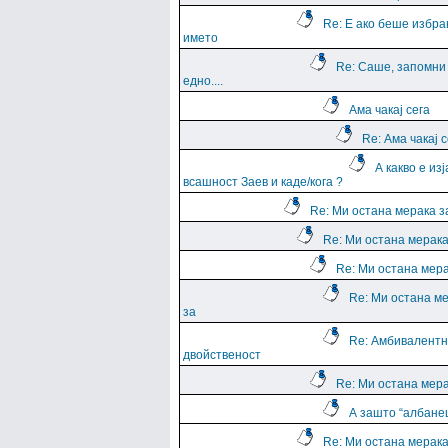
Re: Е ако беше избра
името
Re: Саше, запомни
едно....
Ама чакај сега
Re: Ама чакај с
А какво е из
всашност Заев и каде/кога ?
Re: Ми остана мерака з
Re: Ми остана мерака
Re: Ми остана мера
Re: Ми остана м
за
Re: Амбивалентн
двойственост
Re: Ми остана мера
А зашто “албане
Re: Ми остана мерака