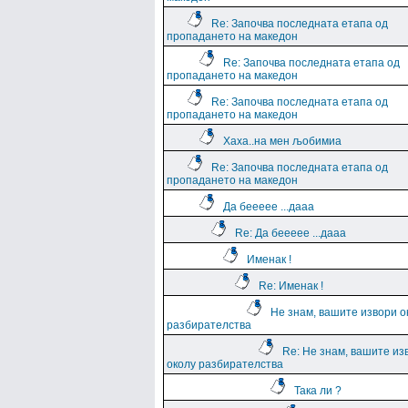
Re: Започва последната етапа од
пропадането на македон
Re: Започва последната етапа од
пропадането на македон
Re: Започва последната етапа од
пропадането на македон
Хаха..на мен љобимиа
Re: Започва последната етапа од
пропадането на македон
Да беееее ...дааа
Re: Да беееее ...дааа
Именак !
Re: Именак !
Не знам, вашите извори о
разбирателства
Re: Не знам, вашите из
околу разбирателства
Така ли ?