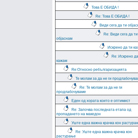
Това Е ОБИДА !
Re: Това Е ОБИДА !
Види сега да ти обја
Re: Види сега да ти
објаснам
Искрено да ти к
Re: Искрено да
кажам
Re:Относно ребългаризацията
Те молам за да не ги продлабочув
Re: Те молам за да не ги
продлабочуваме
Еден од хората които е оптимист
Re: Започва последната етапа од
пропадането на македон
Уште една важна крачка кон растура
Re: Уште една важна крачка кон
растурање