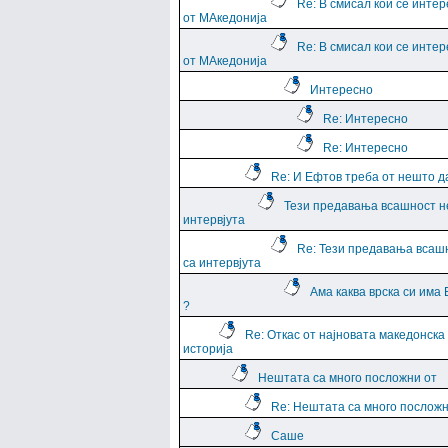
Re: В смисал кои се интер
от МАкедонија
Re: В смисал кои се интер
от МАкедонија
Интересно
Re: Интересно
Re: Интересно
Re: И Ефтов треба от нешто д
Тези предавања всашност н
интервјута
Re: Тези предавања всаш
са интервјута
Ама каква врска си има
?
Re: Откас от најновата македонска
историја
Нештата са много посложни от
Re: Нештата са много посложн
Саше