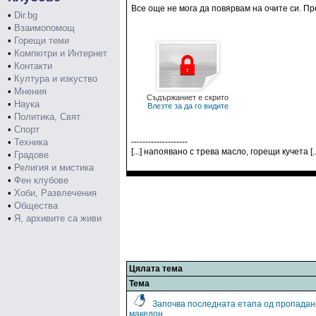
Все още не мога да повярвам на очите си. Пр
•
Dir.bg
•
Взаимопомощ
•
Горещи теми
•
Компютри и Интернет
•
Контакти
•
Култура и изкуство
•
Мнения
Съдържаниет е скрито
•
Наука
Влезте за да го видите
•
Политика, Свят
•
Спорт
•
Техника
--------------------
[...] напоявано с трева масло, горещи кучета [..
•
Градове
•
Религия и мистика
•
Фен клубове
•
Хоби, Развлечения
•
Общества
•
Я, архивите са живи
Цялата тема
Тема
Започва последната етапа од пропадан
македон