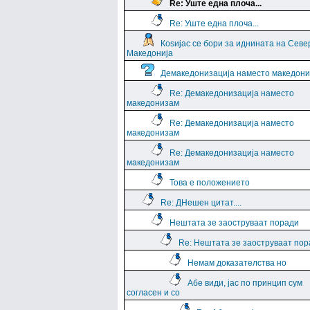
Re: Уште една плоча...
Re: Уште една плоча...
Коѕијас се бори за иднината на Севе
Македонија
Демакедонизација наместо македон
Re: Демакедонизација наместо
македонизам
Re: Демакедонизација наместо
македонизам
Re: Демакедонизација наместо
македонизам
Това е положението
Re: ДНешен цитат....
Нештата зе заоструваат поради
Re: Нештата зе заоструваат пор
Немам доказателства но
Абе види, јас по принцип сум
согласен и со