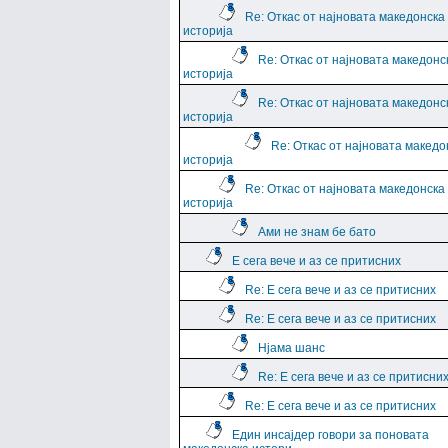
Re: Откас от најновата македонска
историја
Re: Откас от најновата македонс
историја
Re: Откас от најновата македонс
историја
Re: Откас от најновата македо
историја
Re: Откас от најновата македонска
историја
Ами не знам бе бато
Е сега вече и аз се притисних
Re: Е сега вече и аз се притисних
Re: Е сега вече и аз се притисних
Нјама шанс
Re: Е сега вече и аз се притисни
Re: Е сега вече и аз се притисних
Един инсајдер говори за поновата