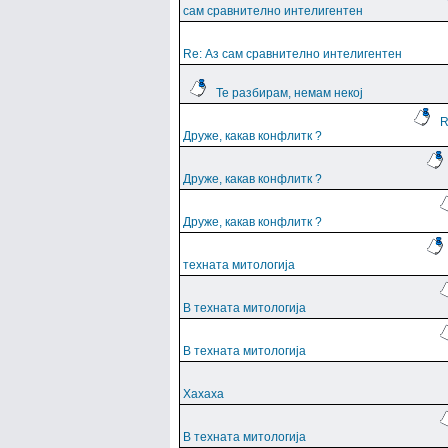
сам сравнително интелигентен
Re: Аз сам сравнително интелигентен
Те разбирам, немам некој
R
Друже, какав конфлитк ?
Друже, какав конфлитк ?
Друже, какав конфлитк ?
техната митологија
В техната митологија
В техната митологија
Хахаха
В техната митологија