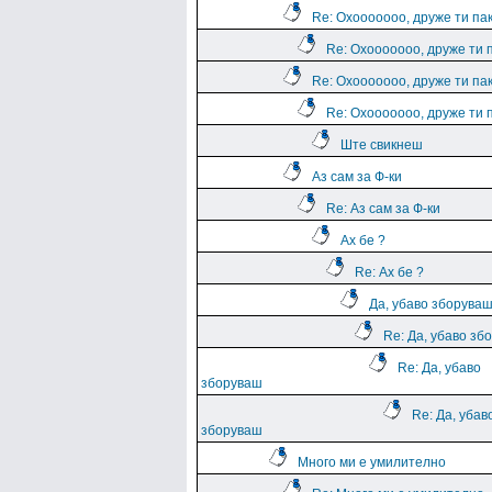
Re: Охооооооо, друже ти па
Re: Охооооооо, друже ти 
Re: Охооооооо, друже ти па
Re: Охооооооо, друже ти 
Ште свикнеш
Аз сам за Ф-ки
Re: Аз сам за Ф-ки
Ах бе ?
Re: Ах бе ?
Да, убаво зборува
Re: Да, убаво зб
Re: Да, убаво
зборуваш
Re: Да, убав
зборуваш
Много ми е умилително