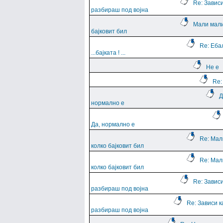
Re: Зависи
разбираш под војна
Мали мали
бајковит бил
Re: Еба
...баjката ! ...
Не е
Re:
Д
нормално е
Да, нормално е
Re: Мал
колко бајковит бил
Re: Мал
колко бајковит бил
Re: Зависи
разбираш под војна
Re: Зависи к
разбираш под војна