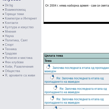
•
Dir.bg
От 2004 г. няма наборна армия - сам си смят
•
Взаимопомощ
•
Горещи теми
•
Компютри и Интернет
•
Контакти
•
Култура и изкуство
•
Мнения
•
Наука
•
Политика, Свят
•
Спорт
•
Техника
•
Градове
Цялата тема
•
Религия и мистика
Тема
•
Фен клубове
•
Хоби, Развлечения
Започва последната етапа од пропадан
•
Общества
македон
•
Я, архивите са живи
Re: Започва последната етапа од
пропадането на македон
Re: Започва последната етапа од
пропадането на македон
Re: Започва последната етапа од
пропадането на македон