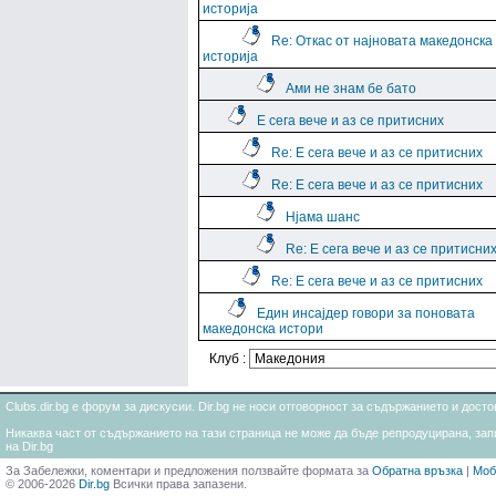
историја
Re: Откас от најновата македонска
историја
Ами не знам бе бато
Е сега вече и аз се притисних
Re: Е сега вече и аз се притисних
Re: Е сега вече и аз се притисних
Нјама шанс
Re: Е сега вече и аз се притисни
Re: Е сега вече и аз се притисних
Един инсајдер говори за поновата
македонска истори
Клуб :
Clubs.dir.bg е форум за дискусии. Dir.bg не носи отговорност за съдържанието и дос
Никаква част от съдържанието на тази страница не може да бъде репродуцирана, запи
на Dir.bg
За Забележки, коментари и предложения ползвайте формата за
Обратна връзка
|
Моб
© 2006-2026
Dir.bg
Всички права запазени.