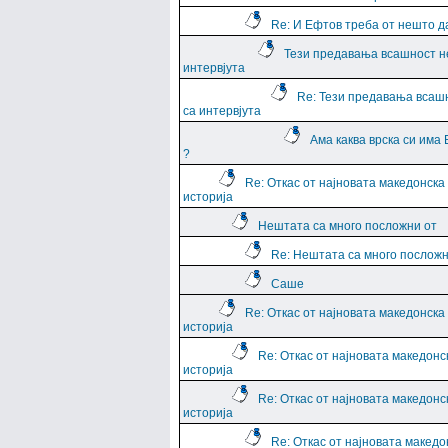
Re: И Ефтов треба от нешто д
Тези предавања всашност н
интервјута
Re: Тези предавања всаш
са интервјута
Ама каква врска си има
?
Re: Откас от најновата македонска
историја
Нештата са много посложни от
Re: Нештата са много посложн
Саше
Re: Откас от најновата македонска
историја
Re: Откас от најновата македонс
историја
Re: Откас от најновата македонс
историја
Re: Откас от најновата македо