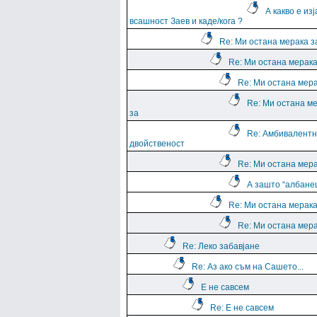
А какво е из
всашност Заев и каде/кога ?
Re: Ми остана мерака з
Re: Ми остана мерака
Re: Ми остана мера
Re: Ми остана м
за
Re: Амбивалентн
двойственост
Re: Ми остана мера
А зашто “албане
Re: Ми остана мерака
Re: Ми остана мера
Re: Леко забавјане
Re: Аз ако съм на Сашето...
Е не савсем
Re: Е не савсем