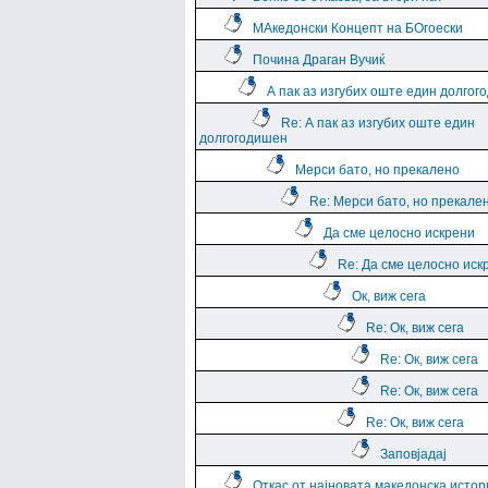
МАкедонски Концепт на БОгоески
Почина Драган Вучиќ
А пак аз изгубих оште един долго
Re: А пак аз изгубих оште един
долгогодишен
Мерси бато, но прекалено
Re: Мерси бато, но прекале
Да сме целосно искрени
Re: Да сме целосно иск
Ок, виж сега
Re: Ок, виж сега
Re: Ок, виж сега
Re: Ок, виж сега
Re: Ок, виж сега
Заповјадај
Откас от најновата македонска истор