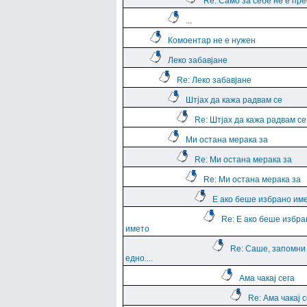
Re: Само за себе не е пр
...
Комоентар не е нужен
Леко забавјане
Re: Леко забавјане
Штјах да кажа радвам се
Re: Штјах да кажа радвам се
Ми остана мерака за
Re: Ми остана мерака за
Re: Ми остана мерака за
Е ако беше избрано им
Re: Е ако беше избра
името
Re: Саше, запомни
едно....
Ама чакај сега
Re: Ама чакај с