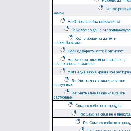
Искрено да ти к
Re: Искрено да
кажам
Re:Относно ребългаризацията
Те молам за да не ги продлабочув
Re: Те молам за да не ги
продлабочуваме
Еден од хората които е оптимист
Re: Започва последната етапа од
пропадането на македон
Уште една важна крачка кон растура
Re: Уште една важна крачка кон
растурање
Re: Уште една важна крачка кон
растурање
Само за себе не е пресуден
Re: Само за себе не е пресуде
Re: Само за себе не е прес