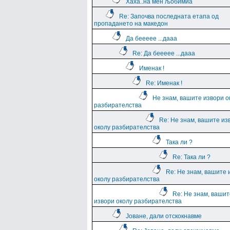
Хаха..на мен љобимиа
Re: Започва последната етапа од
пропадането на македон
Да беееее ...дааа
Re: Да беееее ...дааа
Именак !
Re: Именак !
Не знам, вашите извори о
разбирателства
Re: Не знам, вашите из
околу разбирателства
Така ли ?
Re: Така ли ?
Re: Не знам, вашите 
околу разбирателства
Re: Не знам, вашит
извори околу разбирателства
Јоване, дали отскокнавме