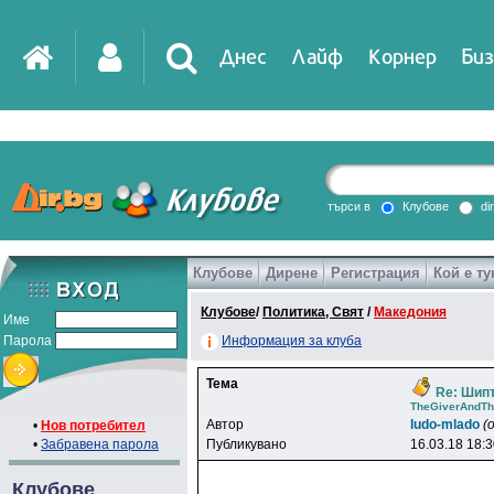
Днес
Лайф
Корнер
Биз
IT
DirTV
Impressio
търси в
Клубове
di
Клубове
Дирене
Регистрация
Кой е ту
Games
Клубове
/
Политика, Свят
/
Македония
Име
Парола
Информация за клуба
Тема
Re: Шипт
TheGiverAndTh
Автор
ludo-mlado
(
•
Нов потребител
•
Забравена парола
Публикувано
16.03.18 18:
Клубове