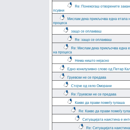
Re: Понекогаш отворените закан
псувни
Мислам дека прикљочва една етапа 
процеса
защо се оплакваш
Re: защо се оплакваш
Re: Мислам дека прикљочва една 
на процеса
Нема ништо нејасно
Едно конклузивно слово од Петар Ка
Груевски не се предава
Стојче од село Оморани
Re: Груевски не се предава
Какво да прави помеѓу гулаша
Re: Какво да прави помеѓу гул
Ситуацијата наистина е ин
Re: Ситуацијата наистина