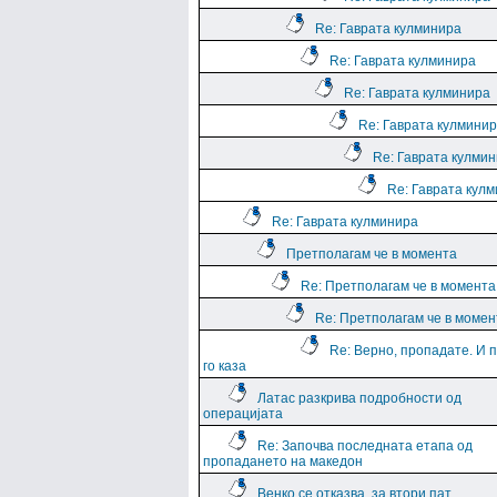
Re: Гаврата кулминира
Re: Гаврата кулминира
Re: Гаврата кулминира
Re: Гаврата кулмини
Re: Гаврата кулми
Re: Гаврата кул
Re: Гаврата кулминира
Претполагам че в момента
Re: Претполагам че в момента
Re: Претполагам че в момен
Re: Верно, пропадате. И 
го каза
Латас разкрива подробности од
операцијата
Re: Започва последната етапа од
пропадането на македон
Венко се отказва, за втори пат