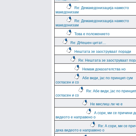
Re: Демакедонизација наместо
македонизам
Re: Демакедонизација наместо
македонизам
Това е положението
Re: ДНешен цитат....
Нештата зе заоструваат поради
Re: Нештата зе заоструваат пор
Немам доказателства но
Абе види, јас по принцип сум
согласен и со
Re: Абе види, јас по принци
согласен и со
Не мислиш ли че е
А сори, ми се причини д
видеото е направено о
Re: А сори, ми се при
дека видеото е направено о