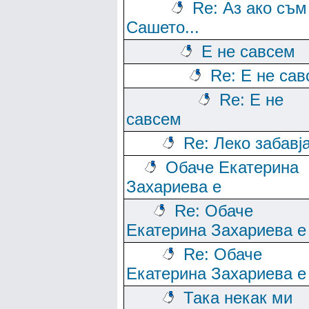
Re: Аз ако съм
Сашето...
Е не савсем
Re: Е не са
Re: Е не
савсем
Re: Леко забавј
Обаче Екатерина
Захариева е
Re: Обаче
Екатерина Захариева е
Re: Обаче
Екатерина Захариева е
Така некак ми