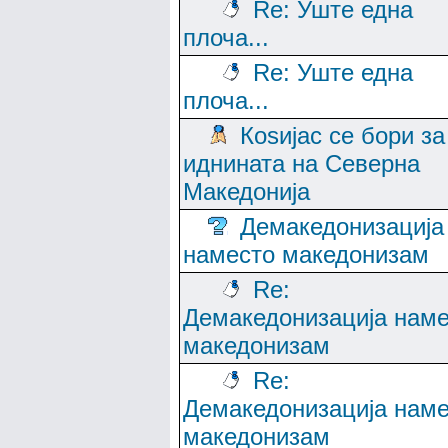
Re: Уште една
плоча...
Re: Уште една
плоча...
Коѕијас се бори за
иднината на Северна
Македонија
Демакедонизација
наместо македонизам
Re:
Демакедонизација нам
македонизам
Re:
Демакедонизација нам
македонизам