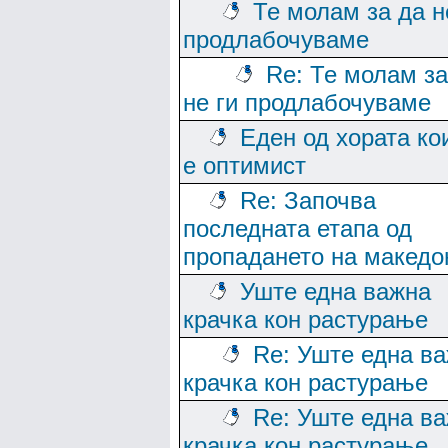
Те молам за да н
продлабочуваме
Re: Те молам за
не ги продлабочуваме
Еден од хората ко
е оптимист
Re: Започва
последната етапа од
пропадането на македо
Уште една важна
крачка кон растурање
Re: Уште една в
крачка кон растурање
Re: Уште една в
крачка кон растурање