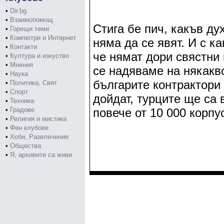
•
Dir.bg
•
Взаимопомощ
Стига бе пич, какъв ду
•
Горещи теми
•
Компютри и Интернет
няма да се явят. И с к
•
Контакти
че нямат дори свястни
•
Култура и изкуство
•
Мнения
се надяваме на някакв
•
Наука
българите контрактори 
•
Политика, Свят
•
Спорт
дойдат, турците ще са 
•
Техника
•
Градове
повече от 10 000 корпу
•
Религия и мистика
•
Фен клубове
•
Хоби, Развлечения
•
Общества
•
Я, архивите са живи