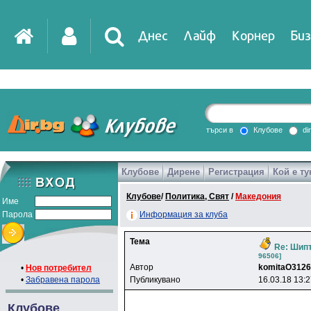
Днес
Лайф
Корнер
Биз
IT
DirTV
Impressio
търси в
Клубове
di
Клубове
Дирене
Регистрация
Кой е ту
Games
Клубове
/
Политика, Свят
/
Македония
Име
Парола
Информация за клуба
Тема
Re: Шипт
96506]
Автор
komitaO312
•
Нов потребител
•
Забравена парола
Публикувано
16.03.18 13:
Клубове