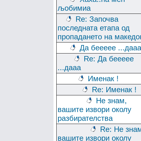
љобимиа
Re: Започва
последната етапа од
пропадането на македо
Да беееее ...даа
Re: Да беееее
...дааа
Именак !
Re: Именак !
Не знам,
вашите извори околу
разбирателства
Re: Не зна
вашите извори околу