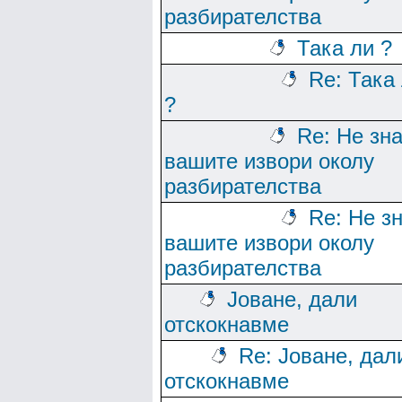
разбирателства
Така ли ?
Re: Така
?
Re: Не зн
вашите извори околу
разбирателства
Re: Не з
вашите извори околу
разбирателства
Јоване, дали
отскокнавме
Re: Јоване, дал
отскокнавме