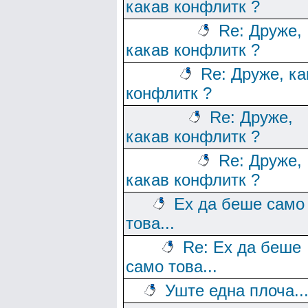
какав конфлитк ?
Re: Друже,
какав конфлитк ?
Re: Друже, ка
конфлитк ?
Re: Друже,
какав конфлитк ?
Re: Друже,
какав конфлитк ?
Ех да беше само
това...
Re: Ех да беше
само това...
Уште една плоча..