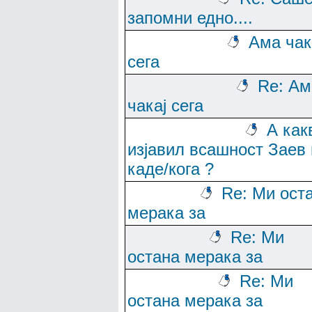
запомни едно....
Ама чак
сега
Re: Ам
чакај сега
А как
изјавил всашност Заев 
каде/кога ?
Re: Ми ост
мерака за
Re: Ми
остана мерака за
Re: Ми
остана мерака за