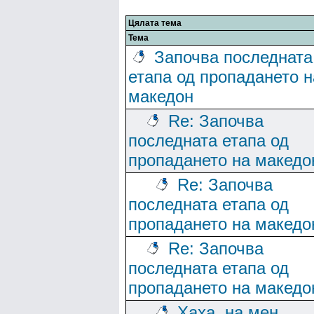
Цялата тема
Тема
Започва последната
етапа од пропадането н
македон
Re: Започва
последната етапа од
пропадането на македо
Re: Започва
последната етапа од
пропадането на македо
Re: Започва
последната етапа од
пропадането на македо
Хаха..на мен