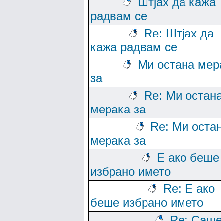
Штјах да кажа
радвам се
Re: Штјах да
кажа радвам се
Ми остана мер
за
Re: Ми остан
мерака за
Re: Ми оста
мерака за
Е ако беше
избрано името
Re: Е ако
беше избрано името
Re: Саше