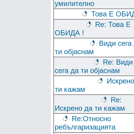
умилително
Това Е ОБИД
Re: Това Е
ОБИДА !
Види сега
ти објаснам
Re: Види
сега да ти објаснам
Искрено
ти кажам
Re:
Искрено да ти кажам
Re:Относно
ребългаризацията