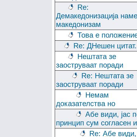
Re:
Демакедонизација нам
македонизам
Това е положени
Re: ДНешен цитат..
Нештата зе
заоструваат поради
Re: Нештата зе
заоструваат поради
Немам
доказателства но
Абе види, јас п
принцип сум согласен и
Re: Абе види,