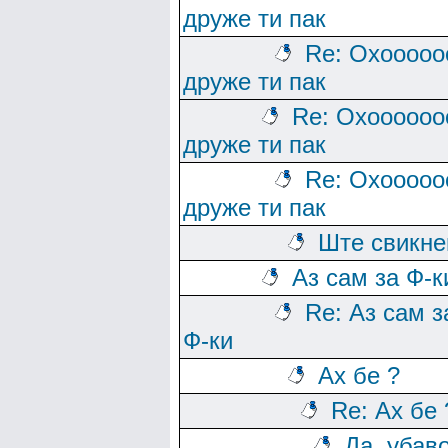
друже ти пак
Re: Охооооо
друже ти пак
Re: Охоооооо
друже ти пак
Re: Охооооо
друже ти пак
Ште свикн
Аз сам за Ф-к
Re: Аз сам з
Ф-ки
Ах бе ?
Re: Ах бе 
Да, убав