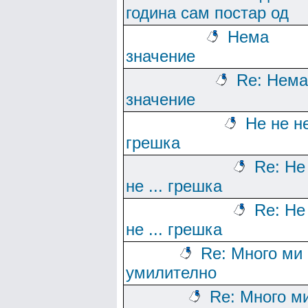
година сам постар од
Нема
значение
Re: Нема
значение
Не не не
грешка
Re: Не
не ... грешка
Re: Не
не ... грешка
Re: Много ми 
умилително
Re: Много м