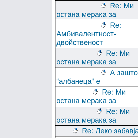
Re: Ми
остана мерака за
Re:
Амбивалентност-
двойственост
Re: Ми
остана мерака за
А зашто
“албанеца“ е
Re: Ми
остана мерака за
Re: Ми
остана мерака за
Re: Леко забавј