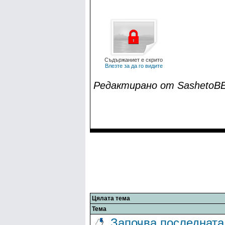
Съдържаниет е скрито
Влезте за да го видите
Редактирано от SashetoBE 
Цялата тема
Тема
Започва последната