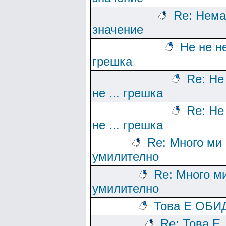
Re: Нема
значение
Не не не
грешка
Re: Не
не ... грешка
Re: Не
не ... грешка
Re: Много ми 
умилително
Re: Много м
умилително
Това Е ОБИД
Re: Това Е