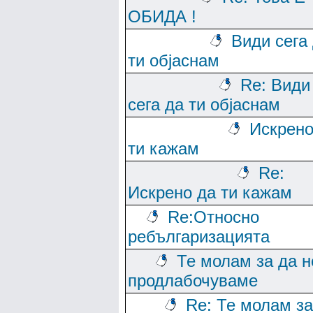
ОБИДА !
Види сега
ти објаснам
Re: Види
сега да ти објаснам
Искрено
ти кажам
Re:
Искрено да ти кажам
Re:Относно
ребългаризацията
Те молам за да н
продлабочуваме
Re: Те молам за