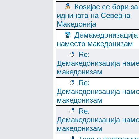
Коѕијас се бори за
иднината на Северна
Македонија
Демакедонизација
наместо македонизам
Re:
Демакедонизација нам
македонизам
Re:
Демакедонизација нам
македонизам
Re:
Демакедонизација нам
македонизам