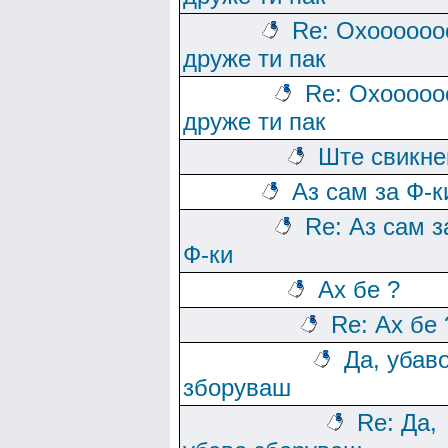
Re: Охоооооо
друже ти пак
Re: Охооооо
друже ти пак
Ште свикн
Аз сам за Ф-к
Re: Аз сам з
Ф-ки
Ах бе ?
Re: Ах бе 
Да, убав
зборуваш
Re: Да,