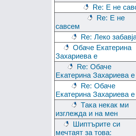
Re: Е не са
Re: Е не
савсем
Re: Леко забавј
Обаче Екатерина
Захариева е
Re: Обаче
Екатерина Захариева е
Re: Обаче
Екатерина Захариева е
Така некак ми
изглежда и на мен
Шиптърите си
мечтаят за това: