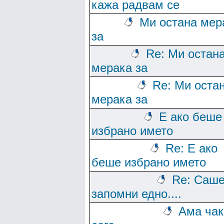
кажа радвам се
Ми остана мер
за
Re: Ми остан
мерака за
Re: Ми оста
мерака за
Е ако беше
избрано името
Re: Е ако
беше избрано името
Re: Саше
запомни едно....
Ама чак