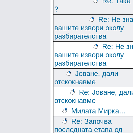
Re: Така
?
Re: Не зн
вашите извори околу
разбирателства
Re: Не з
вашите извори околу
разбирателства
Јоване, дали
отскокнавме
Re: Јоване, дал
отскокнавме
Милата Мирка...
Re: Започва
последната етапа од