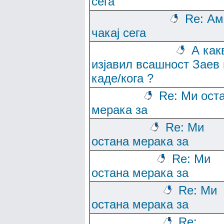
сега
Re: Ам
чакај сега
А как
изјавил всашност Заев 
каде/кога ?
Re: Ми ост
мерака за
Re: Ми
остана мерака за
Re: Ми
остана мерака за
Re: Ми
остана мерака за
Re: