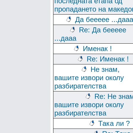
последната етапа од
пропадането на македо
Да беееее ...даа
Re: Да беееее
...дааа
Именак !
Re: Именак !
Не знам,
вашите извори околу
разбирателства
Re: Не зна
вашите извори околу
разбирателства
Така ли ?