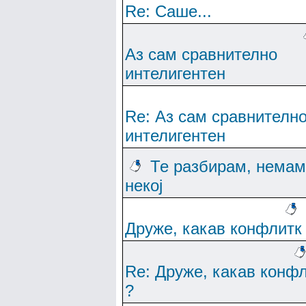
Re: Саше...
Аз сам сравнително
интелигентен
Re: Аз сам сравнителн
интелигентен
Те разбирам, немам
некој
Друже, какав конфлитк
Re: Друже, какав конф
?