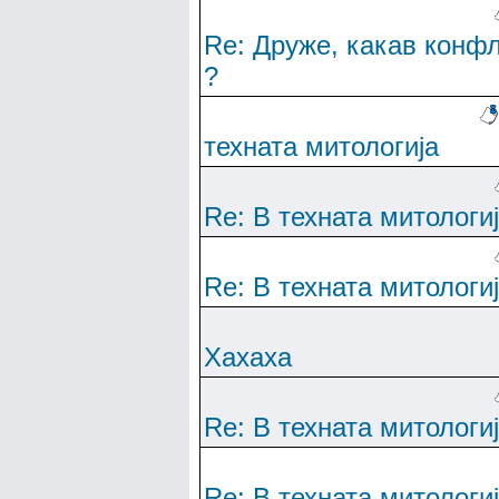
Re: Друже, какав конф
?
техната митологија
Re: В техната митологи
Re: В техната митологи
Хахаха
Re: В техната митологи
Re: В техната митологи