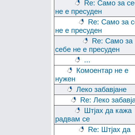
Re: Само за с
не е пресуден
Re: Само за 
не е пресуден
Re: Само за
себе не е пресуден
...
Комоентар не е
нужен
Леко забавјане
Re: Леко забавј
Штјах да кажа
радвам се
Re: Штјах да