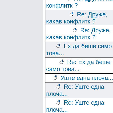
конфлитк ?
Re: Друже,
какав конфлитк ?
Re: Друже,
какав конфлитк ?
Ех да беше само
това...
Re: Ех да беше
само това...
Уште една плоча..
Re: Уште една
плоча...
Re: Уште една
плоча...