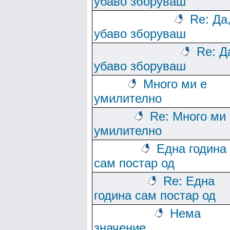
убаво зборуваш
Re: Да
убаво зборуваш
Re: Д
убаво зборуваш
Много ми е
умилително
Re: Много ми 
умилително
Една година
сам постар од
Re: Една
година сам постар од
Нема
значение