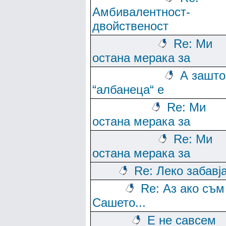
Амбивалентност-
двойственост
Re: Ми
остана мерака за
А зашто
“албанеца“ е
Re: Ми
остана мерака за
Re: Ми
остана мерака за
Re: Леко забавј
Re: Аз ако съм
Сашето...
Е не савсем