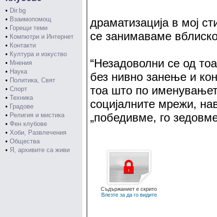
•
Dir.bg
•
Взаимопомощ
драматизација в мој ст
•
Горещи теми
се занимаваме вблиско
•
Компютри и Интернет
•
Контакти
•
Култура и изкуство
“Незадоволни се од то
•
Мнения
•
Наука
без нивно занење и кон
•
Политика, Свят
тоа што по именувањето
•
Спорт
•
Техника
социјалните мрежи, нав
•
Градове
„победивме, го зедовм
•
Религия и мистика
•
Фен клубове
•
Хоби, Развлечения
•
Общества
•
Я, архивите са живи
Съдържаниет е скрито
Влезте за да го видите