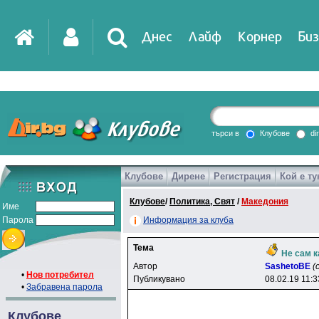
Днес
Лайф
Корнер
Биз
IT
DirTV
Impressio
търси в
Клубове
di
Клубове
Дирене
Регистрация
Кой е ту
Games
Клубове
/
Политика, Свят
/
Македония
Име
Парола
Информация за клуба
Тема
Не сам к
Автор
SashetoBE
(
•
Нов потребител
Публикувано
08.02.19 11:3
•
Забравена парола
Клубове