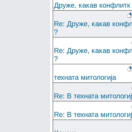
Друже, какав конфлитк
Re: Друже, какав конф
?
Re: Друже, какав конф
?
техната митологија
Re: В техната митологи
Re: В техната митологи