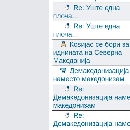
Re: Уште една
плоча...
Re: Уште една
плоча...
Коѕијас се бори за
иднината на Северна
Македонија
Демакедонизација
наместо македонизам
Re:
Демакедонизација нам
македонизам
Re:
Демакедонизација нам