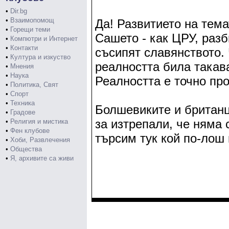
•
Dir.bg
•
Взаимопомощ
Да! Развитието на тем
•
Горещи теми
Сашето - как ЦРУ, раз
•
Компютри и Интернет
•
Контакти
съсипят славянството
•
Култура и изкуство
реалността била такав
•
Мнения
•
Наука
Реалността е точно пр
•
Политика, Свят
•
Спорт
•
Техника
Болшевиките и британц
•
Градове
за изтрепали, че няма 
•
Религия и мистика
•
Фен клубове
търсим тук кой по-лош
•
Хоби, Развлечения
•
Общества
•
Я, архивите са живи