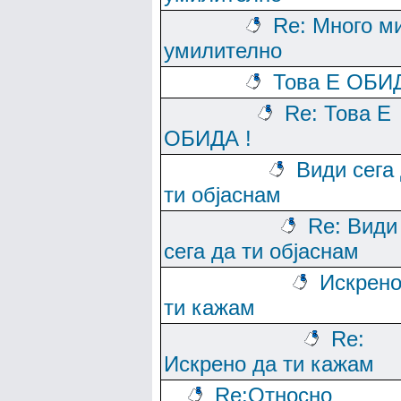
Re: Много м
умилително
Това Е ОБИД
Re: Това Е
ОБИДА !
Види сега
ти објаснам
Re: Види
сега да ти објаснам
Искрено
ти кажам
Re:
Искрено да ти кажам
Re:Относно