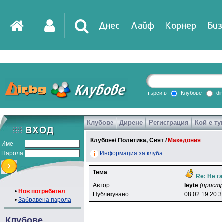
Днес
Лайф
Корнер
Биз
IT
DirTV
Impressio
търси в
Клубове
di
Клубове
Дирене
Регистрация
Кой е ту
Games
Клубове
/
Политика, Свят
/
Македония
Име
Парола
Информация за клуба
Тема
Re: Не г
Автор
leyte
(прист
•
Нов потребител
Публикувано
08.02.19 20:
•
Забравена парола
Клубове