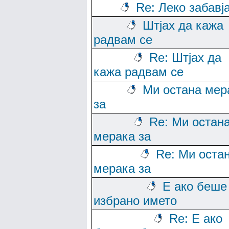
Re: Леко забавј
Штјах да кажа
радвам се
Re: Штјах да
кажа радвам се
Ми остана мер
за
Re: Ми остан
мерака за
Re: Ми оста
мерака за
Е ако беше
избрано името
Re: Е ако