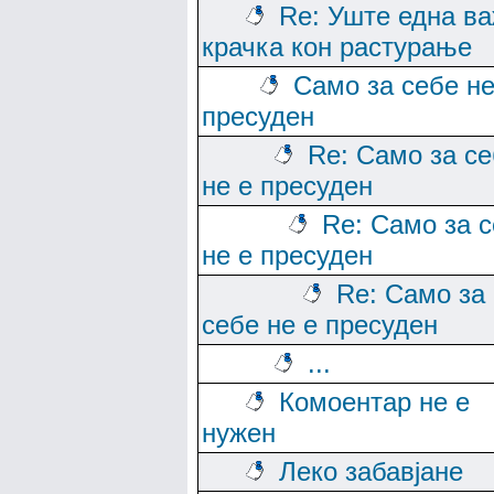
Re: Уште една в
крачка кон растурање
Само за себе не
пресуден
Re: Само за с
не е пресуден
Re: Само за 
не е пресуден
Re: Само за
себе не е пресуден
...
Комоентар не е
нужен
Леко забавјане