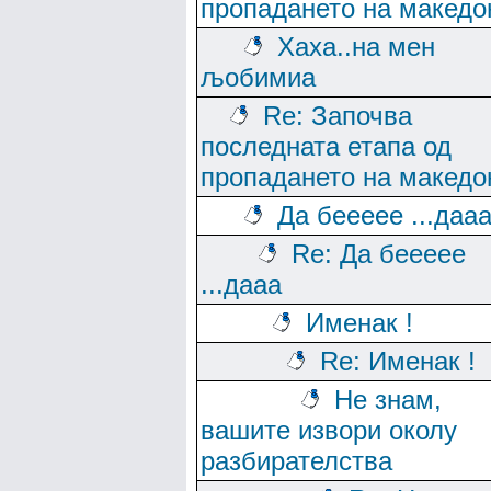
пропадането на македо
Хаха..на мен
љобимиа
Re: Започва
последната етапа од
пропадането на македо
Да беееее ...даа
Re: Да беееее
...дааа
Именак !
Re: Именак !
Не знам,
вашите извори околу
разбирателства