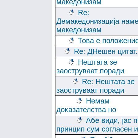
македонизам
Re:
Демакедонизација нам
македонизам
Това е положени
Re: ДНешен цитат..
Нештата зе
заоструваат поради
Re: Нештата зе
заоструваат поради
Немам
доказателства но
Абе види, јас п
принцип сум согласен и