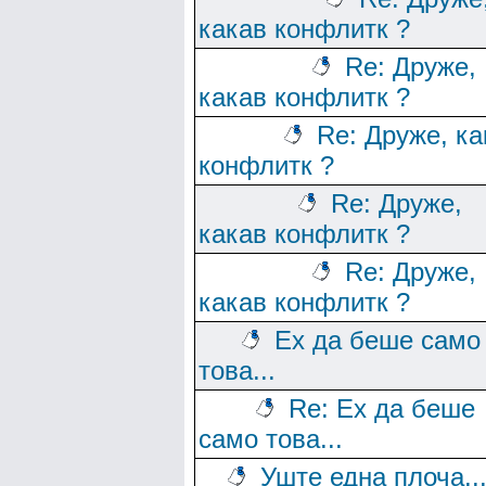
какав конфлитк ?
Re: Друже,
какав конфлитк ?
Re: Друже, ка
конфлитк ?
Re: Друже,
какав конфлитк ?
Re: Друже,
какав конфлитк ?
Ех да беше само
това...
Re: Ех да беше
само това...
Уште една плоча..