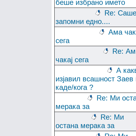
беше избрано името
Re: Саше
запомни едно....
Ама чак
сега
Re: Ам
чакај сега
А как
изјавил всашност Заев 
каде/кога ?
Re: Ми ост
мерака за
Re: Ми
остана мерака за