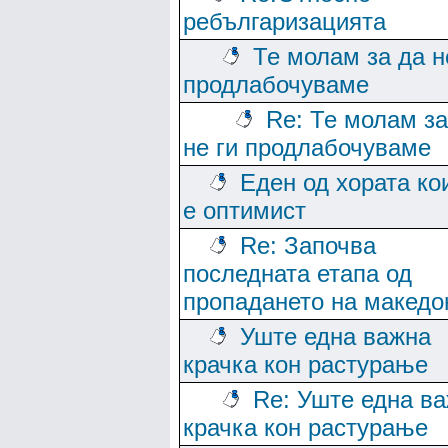
ребългаризацията
Те молам за да н
продлабочуваме
Re: Те молам за
не ги продлабочуваме
Еден од хората ко
е оптимист
Re: Започва
последната етапа од
пропадането на македо
Уште една важна
крачка кон растурање
Re: Уште една в
крачка кон растурање