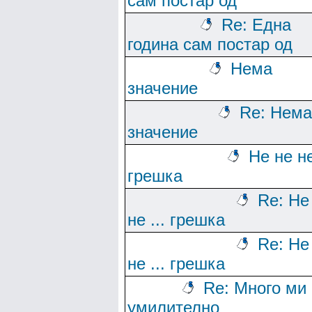
сам постар од
Re: Една
година сам постар од
Нема
значение
Re: Нема
значение
Не не не
грешка
Re: Не
не ... грешка
Re: Не
не ... грешка
Re: Много ми 
умилително