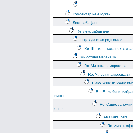
...
Комоентар не е нужен
Леко забавјане
Re: Леко забавјане
Штјах да кажа радвам се
Re: Штјах да кажа радвам се
Ми остана мерака за
Re: Ми остана мерака за
Re: Ми остана мерака за
Е ако беше избрано им
Re: Е ако беше избра
името
Re: Саше, запомни
едно....
Ама чакај сега
Re: Ама чакај с