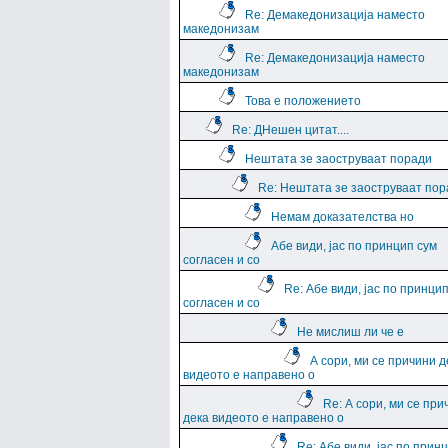
Re: Демакедонизација наместо
македонизам
Re: Демакедонизација наместо
македонизам
Това е положението
Re: ДНешен цитат....
Нештата зе заоструваат поради
Re: Нештата зе заоструваат пор
Немам доказателства но
Абе види, јас по принцип сум
согласен и со
Re: Абе види, јас по принци
согласен и со
Не мислиш ли че е
А сори, ми се причини д
видеото е направено о
Re: А сори, ми се при
дека видеото е направено о
Re: Абе види, јас по прин