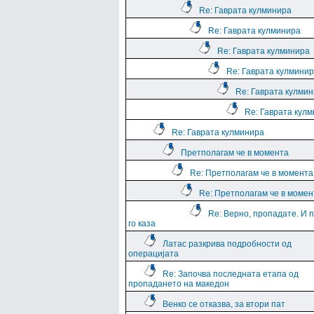
Re: Гаврата кулминира
Re: Гаврата кулминира
Re: Гаврата кулминира
Re: Гаврата кулмини
Re: Гаврата кулми
Re: Гаврата кул
Re: Гаврата кулминира
Претполагам че в момента
Re: Претполагам че в момента
Re: Претполагам че в момен
Re: Верно, пропадате. И 
го каза
Латас разкрива подробности од
операцијата
Re: Започва последната етапа од
пропадането на македон
Венко се отказва, за втори пат