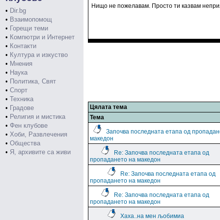
Нищо не пожелавам. Просто ти казвам непри
•
Dir.bg
•
Взаимопомощ
•
Горещи теми
•
Компютри и Интернет
•
Контакти
•
Култура и изкуство
•
Мнения
•
Наука
•
Политика, Свят
•
Спорт
•
Техника
Цялата тема
•
Градове
•
Религия и мистика
Тема
•
Фен клубове
Започва последната етапа од пропадан
•
Хоби, Развлечения
македон
•
Общества
•
Я, архивите са живи
Re: Започва последната етапа од
пропадането на македон
Re: Започва последната етапа од
пропадането на македон
Re: Започва последната етапа од
пропадането на македон
Хаха..на мен љобимиа