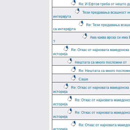
Re: И Ефтов треба от нешто д
Тези предавања всашност н
интервјута
Re: Тези предавања всаш
са интервјута
Ама каква врска си има
?
Re: Откас от најновата македонска
историја
Нештата са много посложни от
Re: Нештата са много посложн
Саше
Re: Откас от најновата македонска
историја
Re: Откас от најновата македонс
историја
Re: Откас от најновата македонс
историја
Re: Откас от најновата македо
историја