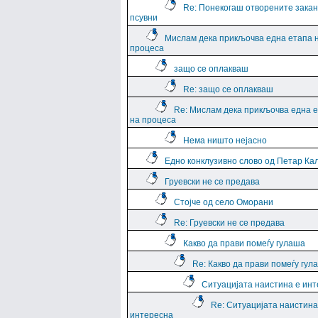
Re: Понекогаш отворените закан
псувни
Мислам дека прикљочва една етапа 
процеса
защо се оплакваш
Re: защо се оплакваш
Re: Мислам дека прикљочва една 
на процеса
Нема ништо нејасно
Едно конклузивно слово од Петар Ка
Груевски не се предава
Стојче од село Оморани
Re: Груевски не се предава
Какво да прави помеѓу гулаша
Re: Какво да прави помеѓу гул
Ситуацијата наистина е ин
Re: Ситуацијата наистина
интересна