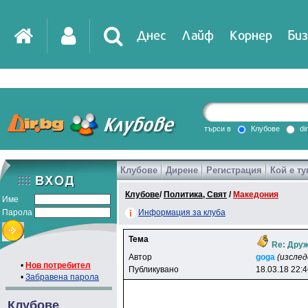
Днес
Лайф
Корнер
Биз
IT
DirTV
Impressio
търси в
Клубове
di
Клубове
Дирене
Регистрация
Кой е ту
Games
Клубове
/
Политика, Свят
/
Македония
Име
Парола
Информация за клуба
Тема
Re: Друж
Автор
goga
(изсле
•
Нов потребител
Публикувано
18.03.18 22:
•
Забравена парола
Клубове