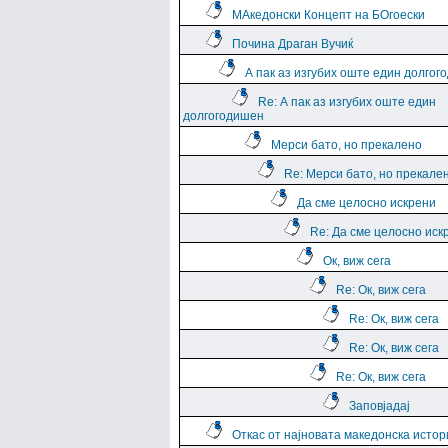
МАкедонски Концепт на БОгоески
Почина Драган Вучиќ
А пак аз изгубих оште един долго
Re: А пак аз изгубих оште един
долгогодишен
Мерси бато, но прекалено
Re: Мерси бато, но прекале
Да сме целосно искрени
Re: Да сме целосно иск
Ок, виж сега
Re: Ок, виж сега
Re: Ок, виж сега
Re: Ок, виж сега
Re: Ок, виж сега
Заповјадај
Откас от најновата македонска истор