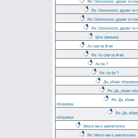
Re: Охооооооо, друже ти па
Re: Охооооооо, друже ти 
Re: Охооооооо, друже ти па
Re: Охооооооо, друже ти 
Ште свикнеш
Аз сам за Ф-ки
Re: Аз сам за Ф-ки
Ах бе ?
Re: Ах бе ?
Да, убаво зборува
Re: Да, убаво зб
Re: Да, убаво
зборуваш
Re: Да, убав
зборуваш
Много ми е умилително
Re: Много ми е умилително