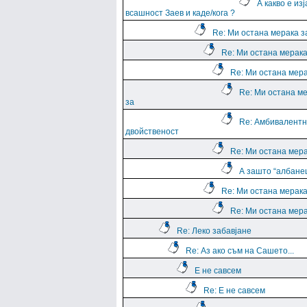
А какво е из
всашност Заев и каде/кога ?
Re: Ми остана мерака з
Re: Ми остана мерака
Re: Ми остана мера
Re: Ми остана м
за
Re: Амбивалентн
двойственост
Re: Ми остана мера
А зашто “албане
Re: Ми остана мерака
Re: Ми остана мера
Re: Леко забавјане
Re: Аз ако съм на Сашето...
Е не савсем
Re: Е не савсем