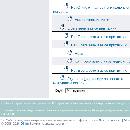
Re: Откас от најновата македонска
историја
Ами не знам бе бато
Е сега вече и аз се притисних
Re: Е сега вече и аз се притисних
Re: Е сега вече и аз се притисних
Нјама шанс
Re: Е сега вече и аз се притисни
Re: Е сега вече и аз се притисних
Един инсајдер говори за поновата
македонска истори
Клуб :
Clubs.dir.bg е форум за дискусии. Dir.bg не носи отговорност за съдържанието и дос
Никаква част от съдържанието на тази страница не може да бъде репродуцирана, запи
на Dir.bg
За Забележки, коментари и предложения ползвайте формата за
Обратна връзка
|
Моб
© 2006-2026
Dir.bg
Всички права запазени.