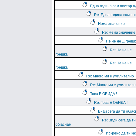
Една година сам постар о
Re: Една година сам по
Нема значение
Re: Нема значение
Не не не ... греш
Re: Не не не ...
грешка
Re: Не не не ...
грешка
Re: Много ми е умилително
Re: Много ми е умилителн
Това Е ОБИДА !
Re: Това Е ОБИДА !
Види сега да ти обја
Re: Види сега да ти
објаснам
Искрено да ти к