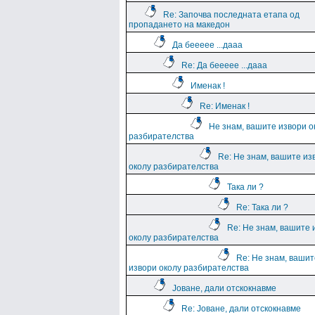
Re: Започва последната етапа од
пропадането на македон
Да беееее ...дааа
Re: Да беееее ...дааа
Именак !
Re: Именак !
Не знам, вашите извори о
разбирателства
Re: Не знам, вашите из
околу разбирателства
Така ли ?
Re: Така ли ?
Re: Не знам, вашите 
околу разбирателства
Re: Не знам, вашит
извори околу разбирателства
Јоване, дали отскокнавме
Re: Јоване, дали отскокнавме