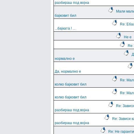
разбираш под војна
Мали мали
бајковит бил
Re: Еба
...баjката ! ...
Не е
Re:
Д
нормално е
Да, нормално е
Re: Мал
колко бајковит бил
Re: Мал
колко бајковит бил
Re: Зависи
разбираш под војна
Re: Зависи к
разбираш под војна
Re: Не гарант