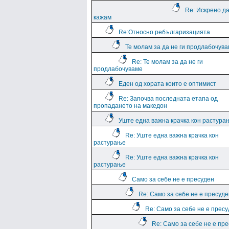
Re: Искрено да
кажам
Re:Относно ребългаризацията
Те молам за да не ги продлабочув
Re: Те молам за да не ги
продлабочуваме
Еден од хората които е оптимист
Re: Започва последната етапа од
пропадането на македон
Уште една важна крачка кон растура
Re: Уште една важна крачка кон
растурање
Re: Уште една важна крачка кон
растурање
Само за себе не е пресуден
Re: Само за себе не е пресуде
Re: Само за себе не е прес
Re: Само за себе не е пр