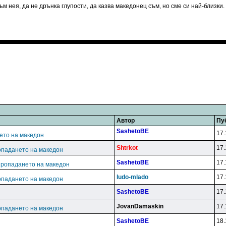
м нея, да не дрънка глупости, да казва македонец съм, но сме си най-близки.
Автор
Пу
SashetoBE
17.
ето на македон
Shtrkot
17.
опадането на македон
SashetoBE
17.
пропадането на македон
ludo-mlado
17.
опадането на македон
SashetoBE
17.
JovanDamaskin
17.
опадането на македон
SashetoBE
18.