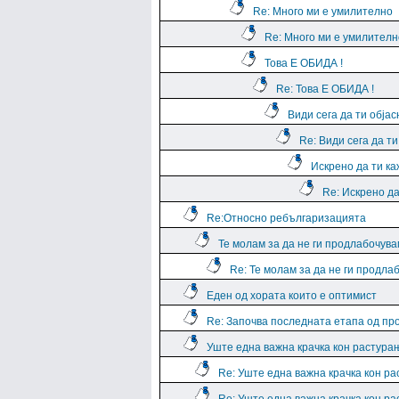
Re: Много ми е умилително
Re: Много ми е умилителн
Това Е ОБИДА !
Re: Това Е ОБИДА !
Види сега да ти обја
Re: Види сега да т
Искрено да ти к
Re: Искрено да
Re:Относно ребългаризацията
Те молам за да не ги продлабочув
Re: Те молам за да не ги продла
Еден од хората които е оптимист
Re: Започва последната етапа од пр
Уште една важна крачка кон растура
Re: Уште една важна крачка кон р