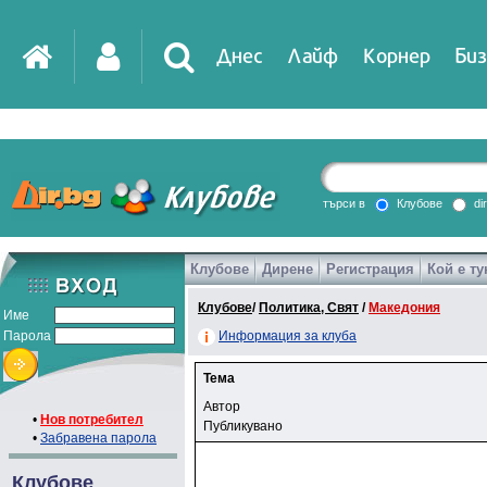
Днес
Лайф
Корнер
Биз
търси в
Клубове
di
Клубове
Дирене
Регистрация
Кой е ту
Клубове
/
Политика, Свят
/
Македония
Име
Парола
Информация за клуба
Тема
Автор
•
Нов потребител
Публикувано
•
Забравена парола
Клубове