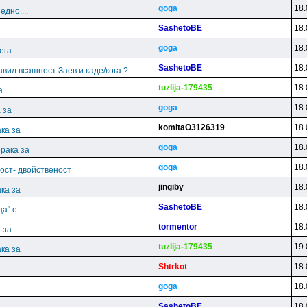
goga
18.
дно....
SashetoBE
18.
goga
18.
ега
SashetoBE
18.
јавил всашност Заев и каде/кога ?
tuzlija-179435
18.
а
goga
18.
 за
komitaO3126319
18.
ка за
goga
18.
рака за
goga
18.
ост- двойственост
jingiby
18.
ка за
SashetoBE
18.
ца“ е
tormentor
18.
 за
tuzlija-179435
19.
ка за
Shtrkot
18.
goga
18.
SashetoBE
18.