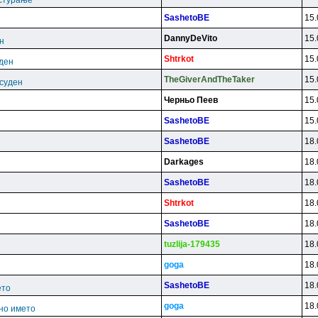
астурање
SashetoBE
15.
DannyDeVito
15.
н
Shtrkot
15.
уден
TheGiverAndTheTaker
15.
есуден
Чepньo Пeeв
15.
SashetoBE
15.
SashetoBE
18.
Darkages
18.
SashetoBE
18.
Shtrkot
18.
SashetoBE
18.
tuzlija-179435
18.
goga
18.
SashetoBE
18.
ето
goga
18.
но името