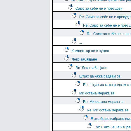
Re: Уште една важна крачка кон р
Само за себе не е пресуден
Re: Само за себе не е пресуде
Re: Само за себе не е прес
Re: Само за себе не е пр
...
Комоентар не е нужен
Леко забавјане
Re: Леко забавјане
Штјах да кажа радвам се
Re: Штјах да кажа радвам се
Ми остана мерака за
Re: Ми остана мерака за
Re: Ми остана мерака за
Е ако беше избрано им
Re: Е ако беше избра