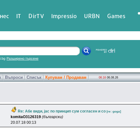
нес
IT
DirTV
Impressio
URBN
Games
ri.bg
Разширено търсене
к
Въпроси
Списък
Купувам / Продавам
06:16
06.08.26
Re: Абе види, јас по принцип сум согласен и со
[re: goga]
komitaO3126319
(български)
20.07.18 00:13