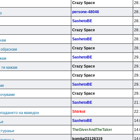
Crazy Space
28.
persone-48046
28.
о
SashetoBE
28.
Crazy Space
28.
SashetoBE
28.
снам
Crazy Space
28.
и објаснам
SashetoBE
29.
ажам
Crazy Space
29.
 ти кажам
Crazy Space
29.
SashetoBE
29.
аме
Crazy Space
29.
бочуваме
SashetoBE
21.
Shtrkot
22.
опадането на македон
SashetoBE
14.
ње
TheGiverAndTheTaker
14.
астурање
komitaO3126319
14.