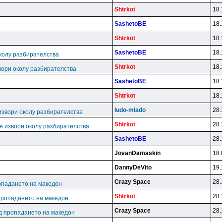
Shtrkot
18.
SashetoBE
18.
Shtrkot
18.
SashetoBE
18.
колу разбирателства
Shtrkot
18.
вори околу разбирателства
SashetoBE
18.
Shtrkot
18.
ludo-mlado
28.
извори околу разбирателства
Shtrkot
28.
е извори околу разбирателства
SashetoBE
28.
JovanDamaskin
18.
DannyDeVito
19.
Crazy Space
28.
опадането на македон
Shtrkot
28.
пропадането на македон
Crazy Space
28.
д пропадането на македон