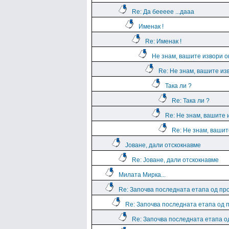
Re: Да беееее ...дааа
Именак !
Re: Именак !
Не знам, вашите извори о
Re: Не знам, вашите из
Така ли ?
Re: Така ли ?
Re: Не знам, вашите 
Re: Не знам, вашит
Јоване, дали отскокнавме
Re: Јоване, дали отскокнавме
Милата Мирка...
Re: Започва последната етапа од пр
Re: Започва последната етапа од 
Re: Започва последната етапа о