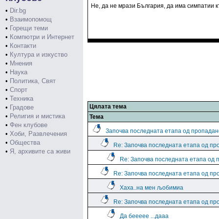
Не, да не мрази България, да има симпатии къ
•
Dir.bg
•
Взаимопомощ
•
Горещи теми
•
Компютри и Интернет
•
Контакти
•
Култура и изкуство
•
Мнения
•
Наука
•
Политика, Свят
•
Спорт
•
Техника
Цялата тема
•
Градове
•
Религия и мистика
Тема
•
Фен клубове
Започва последната етапа од пропадан
•
Хоби, Развлечения
•
Общества
Re: Започва последната етапа од пр
•
Я, архивите са живи
Re: Започва последната етапа од 
Re: Започва последната етапа од пр
Хаха..на мен љобимиа
Re: Започва последната етапа од пр
Да беееее ...дааа