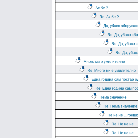
Ах бе ?
Re: Ах бе ?
Да, убаво зборува
Re: Да, убаво зб
Re: Да, убаво 
Re: Да, уба
Много ми е умилително
Re: Много ми е умилително
Една година сам постар о
Re: Една година сам по
Нема значение
Re: Нема значение
Не не не ... греш
Re: Не не не ..
Re: Не не не ..