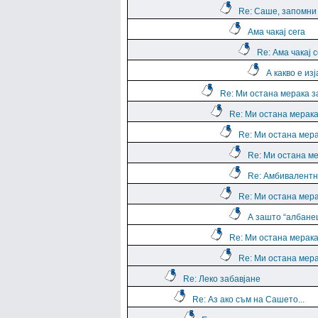
Re: Саше, запомни е
Ама чакај сега
Re: Ама чакај с
А какво е из
Re: Ми остана мерака з
Re: Ми остана мерака
Re: Ми остана мера
Re: Ми остана ме
Re: Амбивалентн
Re: Ми остана мера
А зашто “албане
Re: Ми остана мерака
Re: Ми остана мера
Re: Леко забавјане
Re: Аз ако съм на Сашето...