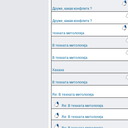
Друже, какав конфлитк ?
Друже, какав конфлитк ?
техната митологија
В техната митологија
В техната митологија
Хахаха
В техната митологија
Re: В техната митологија
Re: В техната митологија
Re: В техната митологија