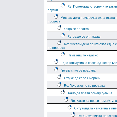
Re: Понекогаш отворените закан
псувни
Мислам дека прикљочва една етапа 
процеса
защо се оплакваш
Re: защо се оплакваш
Re: Мислам дека прикљочва една 
на процеса
Нема ништо нејасно
Едно конклузивно слово од Петар Ка
Груевски не се предава
Стојче од село Оморани
Re: Груевски не се предава
Какво да прави помеѓу гулаша
Re: Какво да прави помеѓу гул
Ситуацијата наистина е ин
Re: Ситуацијата наистина