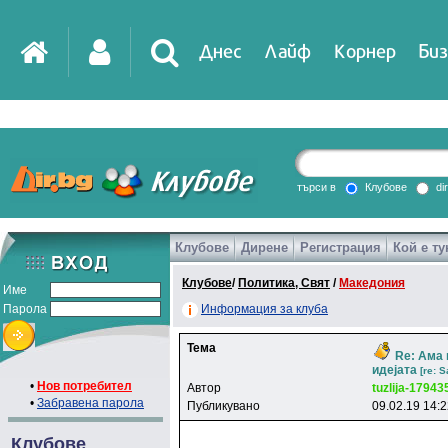
Днес
Лайф
Корнер
Биз
IT
DirTV
Impressio
търси в
Клубове
di
Клубове
Дирене
Регистрация
Кой е ту
Games
Клубове
/
Политика, Свят
/
Македония
Име
Парола
Информация за клуба
Тема
Re: Ама 
идејата
[re: 
•
Нов потребител
Автор
tuzlija-17943
•
Забравена парола
Публикувано
09.02.19 14:
Клубове