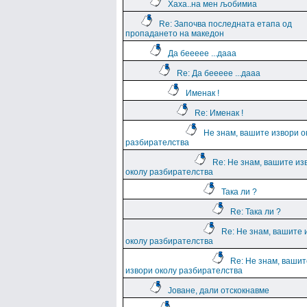
Хаха..на мен љобимиа
Re: Започва последната етапа од
пропадането на македон
Да беееее ...дааа
Re: Да беееее ...дааа
Именак !
Re: Именак !
Не знам, вашите извори о
разбирателства
Re: Не знам, вашите из
околу разбирателства
Така ли ?
Re: Така ли ?
Re: Не знам, вашите 
околу разбирателства
Re: Не знам, вашит
извори околу разбирателства
Јоване, дали отскокнавме