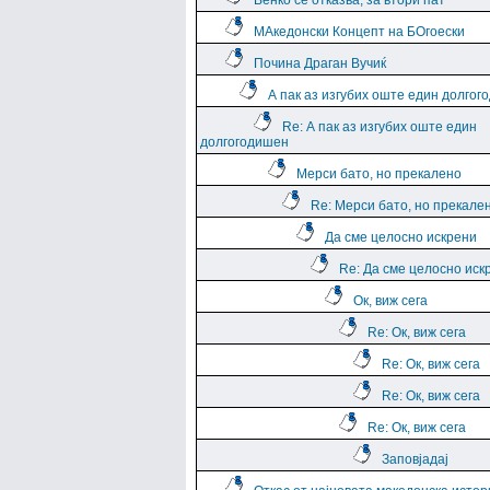
Венко се отказва, за втори пат
МАкедонски Концепт на БОгоески
Почина Драган Вучиќ
А пак аз изгубих оште един долго
Re: А пак аз изгубих оште един
долгогодишен
Мерси бато, но прекалено
Re: Мерси бато, но прекале
Да сме целосно искрени
Re: Да сме целосно иск
Ок, виж сега
Re: Ок, виж сега
Re: Ок, виж сега
Re: Ок, виж сега
Re: Ок, виж сега
Заповјадај