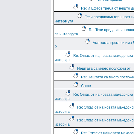
Re: И Ефтов треба от нешто д
Тези предавања всашност н
интервјута
Re: Тези предавања всаш
са интервјута
Ама каква врска си има
?
Re: Откас от најновата македонска
историја
Нештата са много посложни от
Re: Нештата са много посложн
Саше
Re: Откас от најновата македонска
историја
Re: Откас от најновата македонс
историја
Re: Откас от најновата македонс
историја
Re: Откас от најновата македо