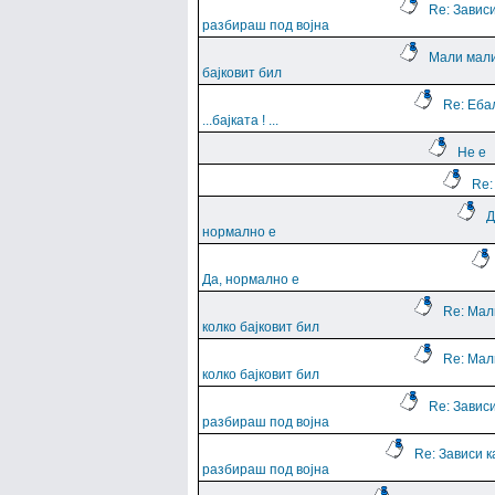
Re: Зависи
разбираш под војна
Мали мали
бајковит бил
Re: Еба
...баjката ! ...
Не е
Re:
Д
нормално е
Да, нормално е
Re: Мал
колко бајковит бил
Re: Мал
колко бајковит бил
Re: Зависи
разбираш под војна
Re: Зависи к
разбираш под војна