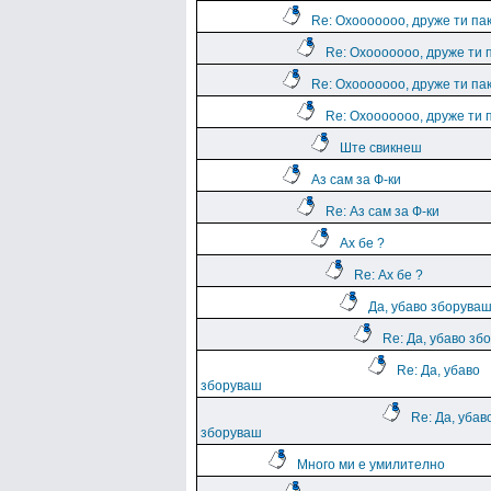
Re: Охооооооо, друже ти па
Re: Охооооооо, друже ти 
Re: Охооооооо, друже ти па
Re: Охооооооо, друже ти 
Ште свикнеш
Аз сам за Ф-ки
Re: Аз сам за Ф-ки
Ах бе ?
Re: Ах бе ?
Да, убаво зборува
Re: Да, убаво зб
Re: Да, убаво
зборуваш
Re: Да, убав
зборуваш
Много ми е умилително