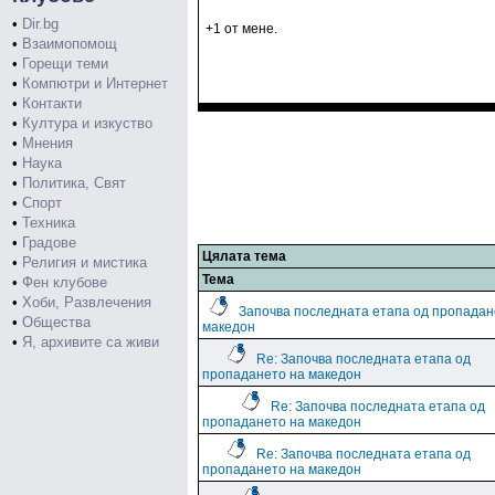
•
Dir.bg
+1 от мене.
•
Взаимопомощ
•
Горещи теми
•
Компютри и Интернет
•
Контакти
•
Култура и изкуство
•
Мнения
•
Наука
•
Политика, Свят
•
Спорт
•
Техника
•
Градове
Цялата тема
•
Религия и мистика
Тема
•
Фен клубове
•
Хоби, Развлечения
Започва последната етапа од пропадан
•
Общества
македон
•
Я, архивите са живи
Re: Започва последната етапа од
пропадането на македон
Re: Започва последната етапа од
пропадането на македон
Re: Започва последната етапа од
пропадането на македон