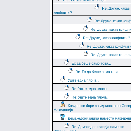
Re: В техната митологија
Re: Друже, какав
конфлитк ?
Re: Друже, какав кон
Re: Друже, какав конфли
Re: Друже, какав конфлитк ?
Re: Друже, какав конфлитк
Re: Друже, какав конфли
Ех да беше само това...
Re: Ех да беше само това...
Уште една плоча...
Re: Уште една плоча...
Re: Уште една плоча...
Коѕијас се бори за иднината на Севе
Македонија
Демакедонизација наместо македон
Re: Демакедонизација наместо