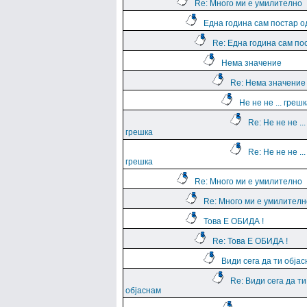
Re: Много ми е умилително
Една година сам постар о
Re: Една година сам по
Нема значение
Re: Нема значение
Не не не ... греш
Re: Не не не ...
грешка
Re: Не не не ...
грешка
Re: Много ми е умилително
Re: Много ми е умилителн
Това Е ОБИДА !
Re: Това Е ОБИДА !
Види сега да ти обја
Re: Види сега да ти
објаснам