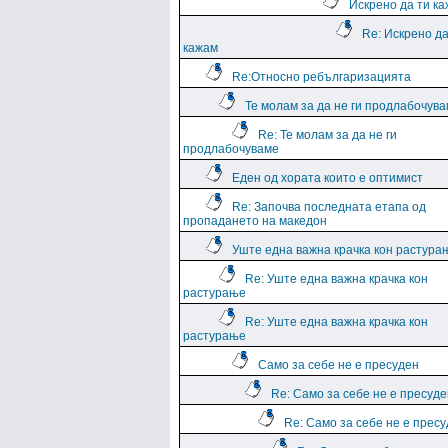
Искрено да ти к
Re: Искрено да
кажам
Re:Относно ребългаризацията
Те молам за да не ги продлабочув
Re: Те молам за да не ги
продлабочуваме
Еден од хората които е оптимист
Re: Започва последната етапа од
пропадането на македон
Уште една важна крачка кон растура
Re: Уште една важна крачка кон
растурање
Re: Уште една важна крачка кон
растурање
Само за себе не е пресуден
Re: Само за себе не е пресуде
Re: Само за себе не е прес