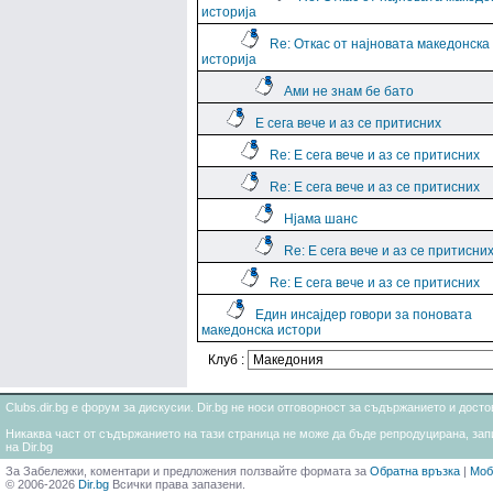
историја
Re: Откас от најновата македонска
историја
Ами не знам бе бато
Е сега вече и аз се притисних
Re: Е сега вече и аз се притисних
Re: Е сега вече и аз се притисних
Нјама шанс
Re: Е сега вече и аз се притисни
Re: Е сега вече и аз се притисних
Един инсајдер говори за поновата
македонска истори
Клуб :
Clubs.dir.bg е форум за дискусии. Dir.bg не носи отговорност за съдържанието и дос
Никаква част от съдържанието на тази страница не може да бъде репродуцирана, запи
на Dir.bg
За Забележки, коментари и предложения ползвайте формата за
Обратна връзка
|
Моб
© 2006-2026
Dir.bg
Всички права запазени.