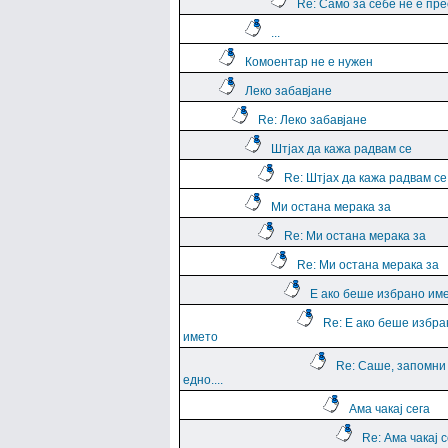
Re: Само за себе не е пр
...
Комоентар не е нужен
Леко забавјане
Re: Леко забавјане
Штјах да кажа радвам се
Re: Штјах да кажа радвам се
Ми остана мерака за
Re: Ми остана мерака за
Re: Ми остана мерака за
Е ако беше избрано им
Re: Е ако беше избра
името
Re: Саше, запомни
едно....
Ама чакај сега
Re: Ама чакај с