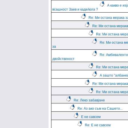
А какво е из
всашност Заев и каде/кога ?
Re: Ми остана мерака з
Re: Ми остана мерака
Re: Ми остана мера
Re: Ми остана м
за
Re: Амбивалентн
двойственост
Re: Ми остана мера
А зашто “албане
Re: Ми остана мерака
Re: Ми остана мера
Re: Леко забавјане
Re: Аз ако съм на Сашето...
Е не савсем
Re: Е не савсем