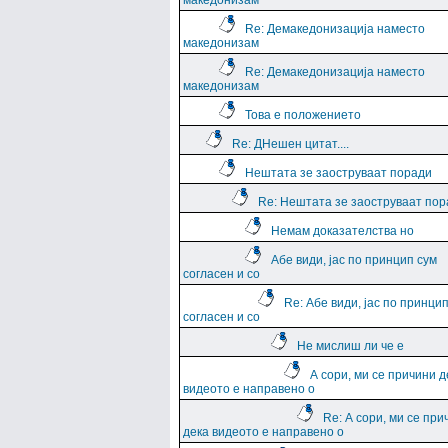
македонизам
Re: Демакедонизација наместо
македонизам
Re: Демакедонизација наместо
македонизам
Това е положението
Re: ДНешен цитат....
Нештата зе заоструваат поради
Re: Нештата зе заоструваат пор
Немам доказателства но
Абе види, јас по принцип сум
согласен и со
Re: Абе види, јас по принци
согласен и со
Не мислиш ли че е
А сори, ми се причини д
видеото е направено о
Re: А сори, ми се при
дека видеото е направено о