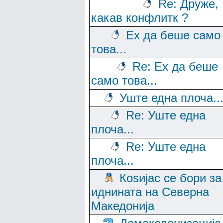
Re: Друже,
какав конфлитк ?
Ех да беше само
това...
Re: Ех да беше
само това...
Уште една плоча..
Re: Уште една
плоча...
Re: Уште една
плоча...
Коѕијас се бори за
иднината на Северна
Македонија