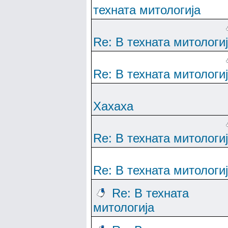
техната митологија
Re: В техната митологи
Re: В техната митологи
Хахаха
Re: В техната митологи
Re: В техната митологи
Re: В техната
митологија