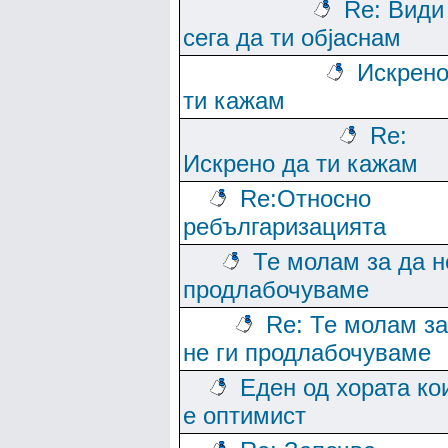
Re: Види
сега да ти објаснам
Искрено
ти кажам
Re:
Искрено да ти кажам
Re:Относно
ребългаризацията
Те молам за да н
продлабочуваме
Re: Те молам за
не ги продлабочуваме
Еден од хората ко
е оптимист