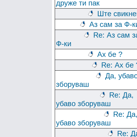
друже ти пак
Ште свикн
Аз сам за Ф-к
Re: Аз сам з
Ф-ки
Ах бе ?
Re: Ах бе 
Да, убав
зборуваш
Re: Да,
убаво зборуваш
Re: Да
убаво зборуваш
Re: Д