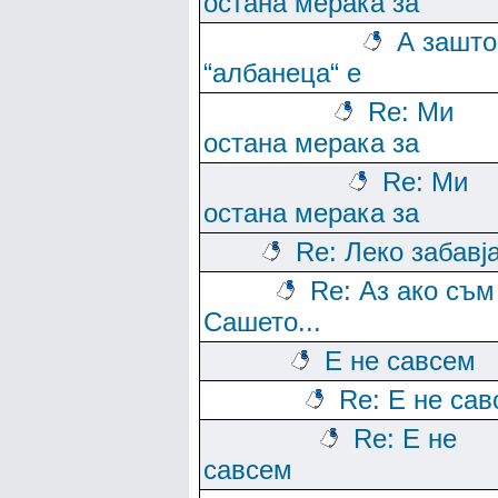
остана мерака за
А зашто
“албанеца“ е
Re: Ми
остана мерака за
Re: Ми
остана мерака за
Re: Леко забавј
Re: Аз ако съм
Сашето...
Е не савсем
Re: Е не са
Re: Е не
савсем