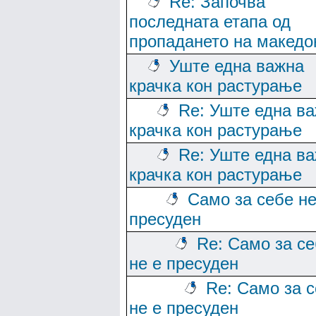
Re: Започва
последната етапа од
пропадането на македо
Уште една важна
крачка кон растурање
Re: Уште една в
крачка кон растурање
Re: Уште една в
крачка кон растурање
Само за себе не
пресуден
Re: Само за с
не е пресуден
Re: Само за 
не е пресуден