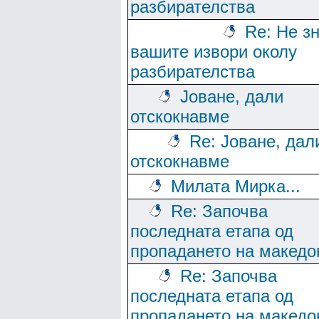
разбирателства
Re: Не з
вашите извори околу
разбирателства
Јоване, дали
отскокнавме
Re: Јоване, дал
отскокнавме
Милата Мирка...
Re: Започва
последната етапа од
пропадането на македо
Re: Започва
последната етапа од
пропадането на македо