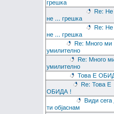
грешка
Re: Не
не ... грешка
Re: Не
не ... грешка
Re: Много ми 
умилително
Re: Много м
умилително
Това Е ОБИД
Re: Това Е
ОБИДА !
Види сега
ти објаснам