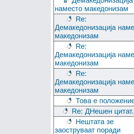
Демакедонизација
наместо македонизам
Re:
Демакедонизација нам
македонизам
Re:
Демакедонизација нам
македонизам
Re:
Демакедонизација нам
македонизам
Това е положени
Re: ДНешен цитат..
Нештата зе
заоструваат поради