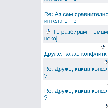
Re: Аз сам сравнителн
интелигентен
Те разбирам, немам
некој
Друже, какав конфлитк
Re: Друже, какав конф
?
Re: Друже, какав конф
?