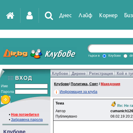
Днес
Лайф
Корнер
Биз
IT
DirTV
Impressio
търси в
Клубове
di
Клубове
Дирене
Регистрация
Кой е ту
Games
Клубове
/
Политика, Свят
/
Македония
Име
Парола
Информация за клуба
Тема
Re: Не г
Автор
cumanich12
•
Нов потребител
Публикувано
08.02.19 20:
•
Забравена парола
Клубове