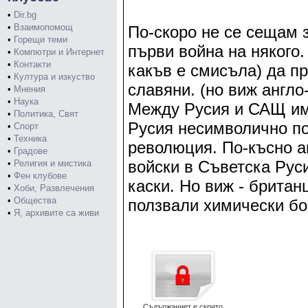
•
Dir.bg
•
Взаимопомощ
По-скоро не се сещам 
•
Горещи теми
първи война на някого.
•
Компютри и Интернет
•
Контакти
какъв е смисъла) да п
•
Култура и изкуство
славяни. (но виж англо
•
Мнения
•
Наука
Между Русия и САЩ им
•
Политика, Свят
Русия несимволично п
•
Спорт
•
Техника
революция. По-късно а
•
Градове
войски в Съветска Руси
•
Религия и мистика
•
Фен клубове
каски. Но виж - брита
•
Хоби, Развлечения
•
Общества
ползвали химически б
•
Я, архивите са живи
Съдържаниет е скрито