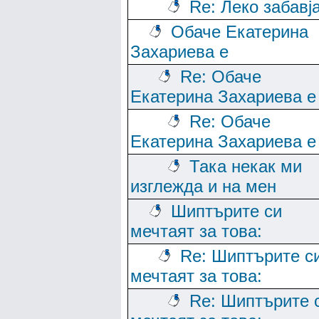
Re: Леко забавј
Обаче Екатерина
Захариева е
Re: Обаче
Екатерина Захариева е
Re: Обаче
Екатерина Захариева е
Така некак ми
изглежда и на мен
Шиптърите си
мечтаят за това:
Re: Шиптърите с
мечтаят за това:
Re: Шиптърите 