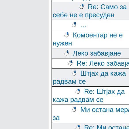
Re: Само за
себе не е пресуден
...
Комоентар не е
нужен
Леко забавјане
Re: Леко забавј
Штјах да кажа
радвам се
Re: Штјах да
кажа радвам се
Ми остана мер
за
Re: Ми остан