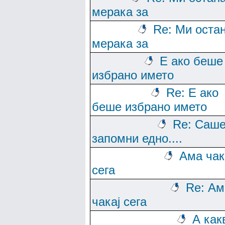
мерака за
Re: Ми оста
мерака за
Е ако беше
избрано името
Re: Е ако
беше избрано името
Re: Саше
запомни едно....
Ама чак
сега
Re: Ам
чакај сега
А как