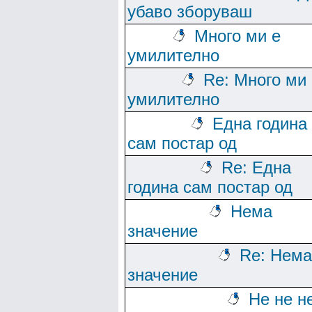
убаво зборуваш
Много ми е
умилително
Re: Много ми 
умилително
Една година
сам постар од
Re: Една
година сам постар од
Нема
значение
Re: Нема
значение
Не не не