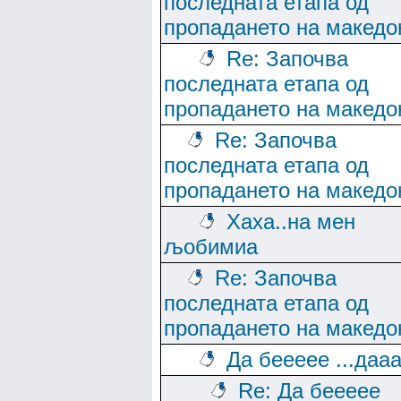
последната етапа од
пропадането на македо
Re: Започва
последната етапа од
пропадането на македо
Re: Започва
последната етапа од
пропадането на македо
Хаха..на мен
љобимиа
Re: Започва
последната етапа од
пропадането на македо
Да беееее ...даа
Re: Да беееее