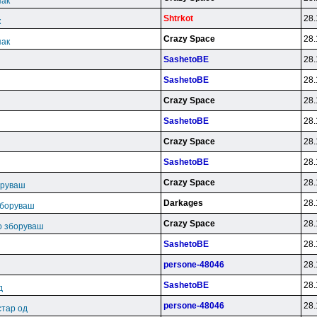
пак
Shtrkot
28.
к
Crazy Space
28.
пак
SashetoBE
28.
SashetoBE
28.
Crazy Space
28.
SashetoBE
28.
Crazy Space
28.
SashetoBE
28.
ш
Crazy Space
28.
оруваш
Darkages
28.
зборуваш
Crazy Space
28.
во зборуваш
SashetoBE
28.
persone-48046
28.
SashetoBE
28.
д
persone-48046
28.
стар од