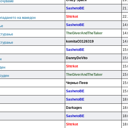
Crazy Space
29.
бочуваме
SashetoBE
21.
Shtrkot
22.
опадането на македон
SashetoBE
14.
ње
TheGiverAndTheTaker
14.
астурање
komitaO3126319
14.
астурање
SashetoBE
15.
DannyDeVito
15.
н
Shtrkot
15.
уден
TheGiverAndTheTaker
15.
есуден
Чepньo Пeeв
15.
SashetoBE
15.
SashetoBE
18.
Darkages
18.
SashetoBE
18.
Shtrkot
18.