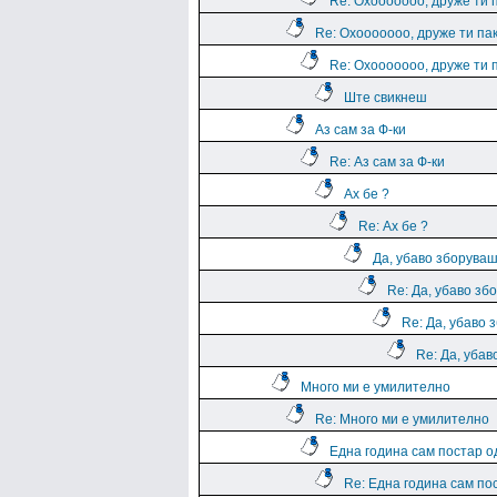
Re: Охооооооо, друже ти 
Re: Охооооооо, друже ти па
Re: Охооооооо, друже ти 
Ште свикнеш
Аз сам за Ф-ки
Re: Аз сам за Ф-ки
Ах бе ?
Re: Ах бе ?
Да, убаво зборува
Re: Да, убаво зб
Re: Да, убаво 
Re: Да, уба
Много ми е умилително
Re: Много ми е умилително
Една година сам постар о
Re: Една година сам по