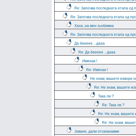
Re: Започва последната етапа од 
Re: Започва последната етапа од пр
Хаха..на мен љобимиа
Re: Започва последната етапа од пр
Да беееее ...дааа
Re: Да беееее ...дааа
Именак !
Re: Именак !
Не знам, вашите извори о
Re: Не знам, вашите из
Така ли ?
Re: Така ли ?
Re: Не знам, вашите 
Re: Не знам, вашит
Јоване, дали отскокнавме