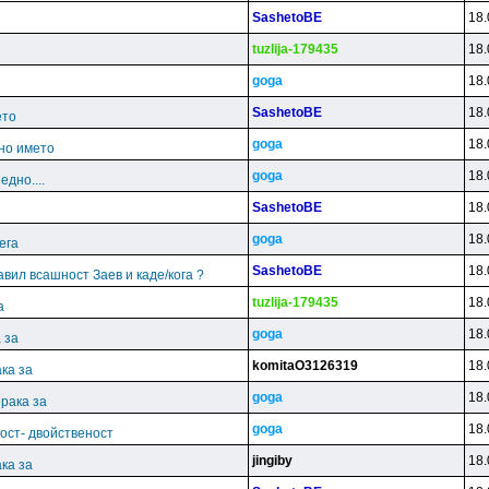
SashetoBE
18.
tuzlija-179435
18.
goga
18.
SashetoBE
18.
ето
goga
18.
но името
goga
18.
дно....
SashetoBE
18.
goga
18.
ега
SashetoBE
18.
јавил всашност Заев и каде/кога ?
tuzlija-179435
18.
а
goga
18.
 за
komitaO3126319
18.
ка за
goga
18.
рака за
goga
18.
ост- двойственост
jingiby
18.
ка за