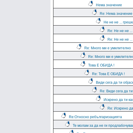
Нема значение
Re: Нема значение
Не не не ... греш
Re: Не не не ..
Re: Не не не ..
Re: Много ми е умилително
Re: Много ми е умилителн
Това Е ОБИДА !
Re: Това Е ОБИДА !
Види сега да ти обја
Re: Види сега да т
Искрено да ти к
Re: Искрено да
Re:Относно ребългаризацията
Те молам за да не ги продлабочув