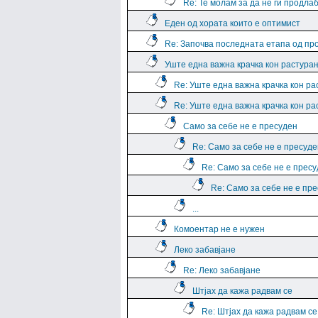
Re: Те молам за да не ги продла
Еден од хората които е оптимист
Re: Започва последната етапа од пр
Уште една важна крачка кон растура
Re: Уште една важна крачка кон р
Re: Уште една важна крачка кон р
Само за себе не е пресуден
Re: Само за себе не е пресуде
Re: Само за себе не е прес
Re: Само за себе не е пр
...
Комоентар не е нужен
Леко забавјане
Re: Леко забавјане
Штјах да кажа радвам се
Re: Штјах да кажа радвам се