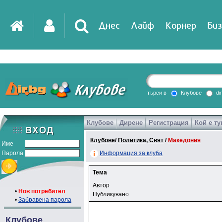
Днес
Лайф
Корнер
Биз
търси в
Клубове
di
Клубове
Дирене
Регистрация
Кой е ту
Клубове
/
Политика, Свят
/
Македония
Име
Парола
Информация за клуба
Тема
Автор
•
Нов потребител
Публикувано
•
Забравена парола
Клубове