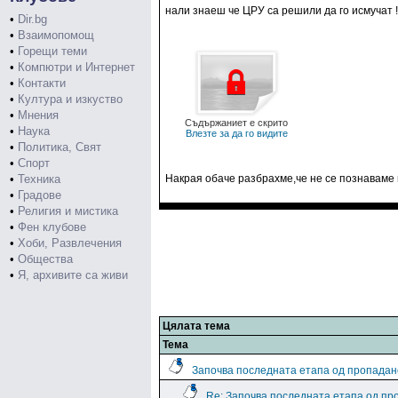
нали знаеш че ЦРУ са решили да го исмучат !
•
Dir.bg
•
Взаимопомощ
•
Горещи теми
•
Компютри и Интернет
•
Контакти
•
Култура и изкуство
•
Мнения
Съдържаниет е скрито
•
Наука
Влезте за да го видите
•
Политика, Свят
•
Спорт
•
Техника
Накрая обаче разбрахме,че не се познаваме 
•
Градове
•
Религия и мистика
•
Фен клубове
•
Хоби, Развлечения
•
Общества
•
Я, архивите са живи
Цялата тема
Тема
Започва последната етапа од пропадан
Re: Започва последната етапа од пр