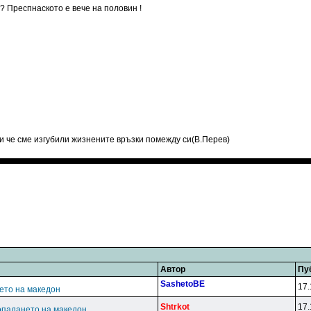
? Преспнаското е вече на половин !
и че сме изгубили жизнените връзки помежду си(В.Перев)
Автор
Пу
SashetoBE
17.
ето на македон
Shtrkot
17.
опадането на македон