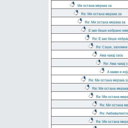
Ми остана мерака за
Re: Ми остана мерака за
Re: Ми остана мерака за
Е ако беше избрано им
Re: Е ако беше избра
Re: Саше, запомни е
Ама чакај сега
Re: Ама чакај с
А какво е из
Re: Ми остана мерака з
Re: Ми остана мерака
Re: Ми остана мера
Re: Ми остана ме
Re: Амбивалентн
Re: Ми остана мера