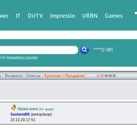
нес
IT
DirTV
Impressio
URBN
Games
ri.bg
Разширено търсене
к
Въпроси
Списък
Купувам / Продавам
12:25
09.08.26
Нјама шанс
[re: goga]
SashetoBE
(рекордьор)
23.12.20 17:51