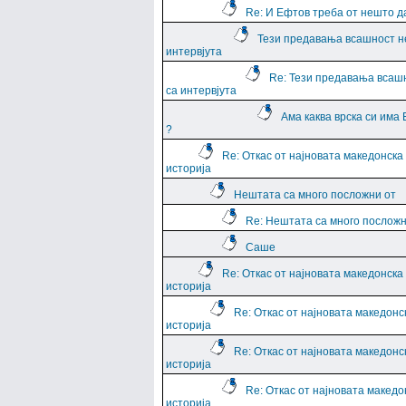
Re: И Ефтов треба от нешто д
Тези предавања всашност н
интервјута
Re: Тези предавања всаш
са интервјута
Ама каква врска си има
?
Re: Откас от најновата македонска
историја
Нештата са много посложни от
Re: Нештата са много посложн
Саше
Re: Откас от најновата македонска
историја
Re: Откас от најновата македонс
историја
Re: Откас от најновата македонс
историја
Re: Откас от најновата македо
историја