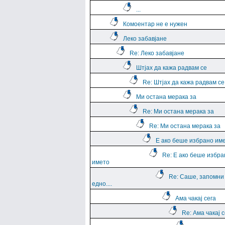
...
Комоентар не е нужен
Леко забавјане
Re: Леко забавјане
Штјах да кажа радвам се
Re: Штјах да кажа радвам се
Ми остана мерака за
Re: Ми остана мерака за
Re: Ми остана мерака за
Е ако беше избрано им
Re: Е ако беше избра
името
Re: Саше, запомни
едно....
Ама чакај сега
Re: Ама чакај с