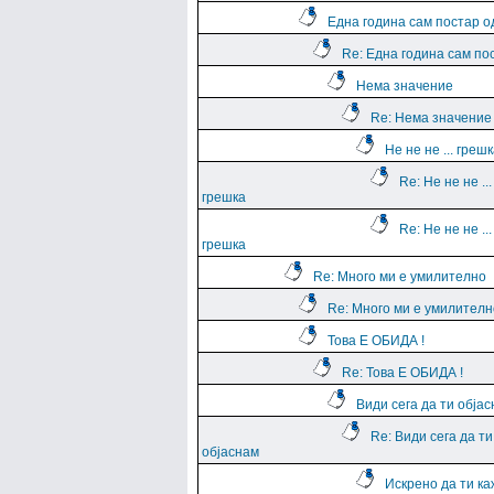
Една година сам постар о
Re: Една година сам по
Нема значение
Re: Нема значение
Не не не ... греш
Re: Не не не ...
грешка
Re: Не не не ...
грешка
Re: Много ми е умилително
Re: Много ми е умилителн
Това Е ОБИДА !
Re: Това Е ОБИДА !
Види сега да ти обја
Re: Види сега да ти
објаснам
Искрено да ти к