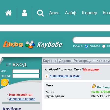
Днес
Лайф
Корнер
Биз
IT
DirTV
Impressio
търси в
Клубове
di
Клубове
Дирене
Регистрация
Кой е ту
Games
Клубове
/
Политика, Свят
/
Македония
Име
Парола
Информация за клуба
Тема
Re: Гавр
Автор
tuzlija-17943
•
Нов потребител
Публикувано
06.05.19 07:
•
Забравена парола
Клубове