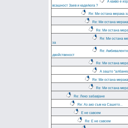
А какво е из
всашност Заев и каде/кога ?
Re: Ми остана мерака з
Re: Ми остана мерака
Re: Ми остана мера
Re: Ми остана м
за
Re: Амбивалентн
двойственост
Re: Ми остана мера
А зашто “албане
Re: Ми остана мерака
Re: Ми остана мера
Re: Леко забавјане
Re: Аз ако съм на Сашето...
Е не савсем
Re: Е не савсем