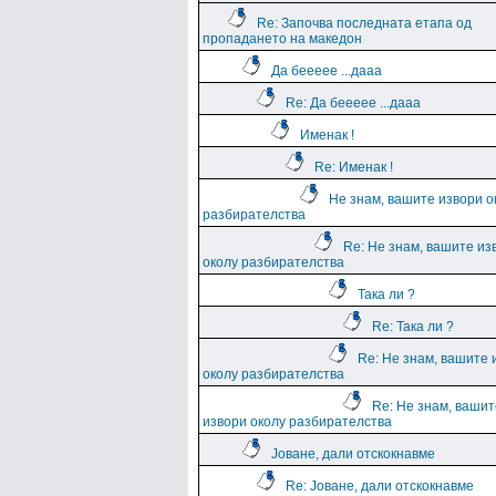
Re: Започва последната етапа од
пропадането на македон
Да беееее ...дааа
Re: Да беееее ...дааа
Именак !
Re: Именак !
Не знам, вашите извори о
разбирателства
Re: Не знам, вашите из
околу разбирателства
Така ли ?
Re: Така ли ?
Re: Не знам, вашите 
околу разбирателства
Re: Не знам, вашит
извори околу разбирателства
Јоване, дали отскокнавме
Re: Јоване, дали отскокнавме