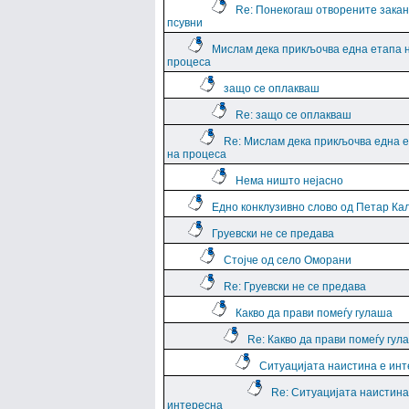
Re: Понекогаш отворените закан
псувни
Мислам дека прикљочва една етапа 
процеса
защо се оплакваш
Re: защо се оплакваш
Re: Мислам дека прикљочва една 
на процеса
Нема ништо нејасно
Едно конклузивно слово од Петар Ка
Груевски не се предава
Стојче од село Оморани
Re: Груевски не се предава
Какво да прави помеѓу гулаша
Re: Какво да прави помеѓу гул
Ситуацијата наистина е ин
Re: Ситуацијата наистина
интересна