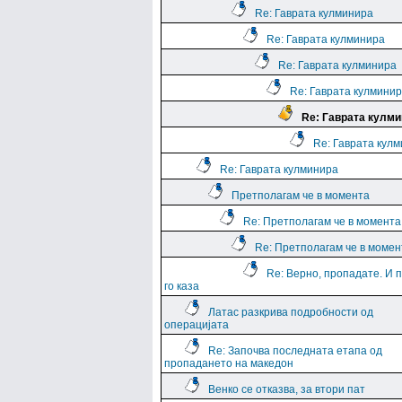
Re: Гаврата кулминира
Re: Гаврата кулминира
Re: Гаврата кулминира
Re: Гаврата кулмини
Re: Гаврата кулм
Re: Гаврата кул
Re: Гаврата кулминира
Претполагам че в момента
Re: Претполагам че в момента
Re: Претполагам че в момен
Re: Верно, пропадате. И 
го каза
Латас разкрива подробности од
операцијата
Re: Започва последната етапа од
пропадането на македон
Венко се отказва, за втори пат