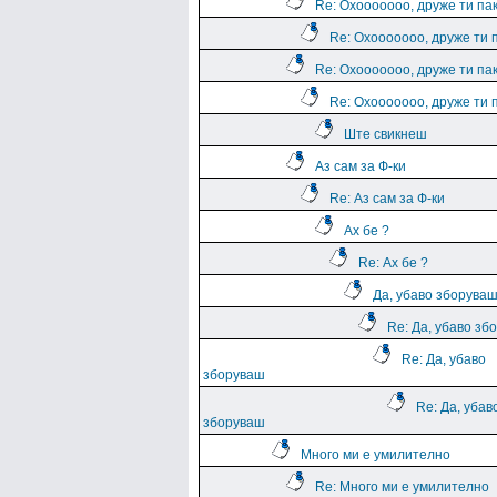
Re: Охооооооо, друже ти па
Re: Охооооооо, друже ти 
Re: Охооооооо, друже ти па
Re: Охооооооо, друже ти 
Ште свикнеш
Аз сам за Ф-ки
Re: Аз сам за Ф-ки
Ах бе ?
Re: Ах бе ?
Да, убаво зборува
Re: Да, убаво зб
Re: Да, убаво
зборуваш
Re: Да, убав
зборуваш
Много ми е умилително
Re: Много ми е умилително