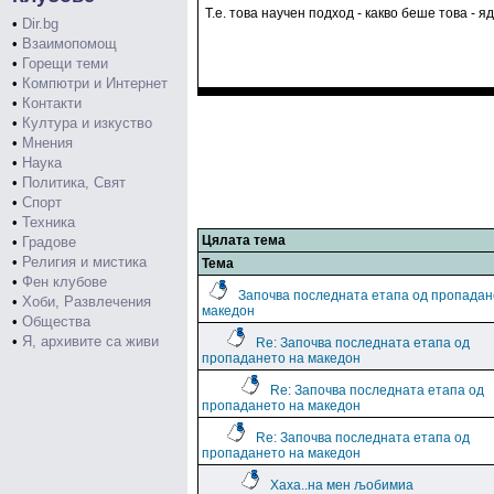
Т.е. това научен подход - какво беше това - яде
•
Dir.bg
•
Взаимопомощ
•
Горещи теми
•
Компютри и Интернет
•
Контакти
•
Култура и изкуство
•
Мнения
•
Наука
•
Политика, Свят
•
Спорт
•
Техника
Цялата тема
•
Градове
•
Религия и мистика
Тема
•
Фен клубове
Започва последната етапа од пропадан
•
Хоби, Развлечения
македон
•
Общества
•
Я, архивите са живи
Re: Започва последната етапа од
пропадането на македон
Re: Започва последната етапа од
пропадането на македон
Re: Започва последната етапа од
пропадането на македон
Хаха..на мен љобимиа