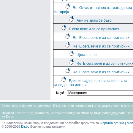
Re: Откас от најновата македонска
историја
Ами не знам бе бато
Е сега вече и аз се притисних
Re: Е сега вече и аз се притисних
Re: Е сега вече и аз се притисних
Нјама шанс
Re: Е сега вече и аз се притисни
Re: Е сега вече и аз се притисних
Един инсајдер говори за поновата
македонска истори
Клуб :
Clubs.dir.bg е форум за дискусии. Dir.bg не носи отговорност за съдържанието и дос
Никаква част от съдържанието на тази страница не може да бъде репродуцирана, запи
на Dir.bg
За Забележки, коментари и предложения ползвайте формата за
Обратна връзка
|
Моб
© 2006-2026
Dir.bg
Всички права запазени.