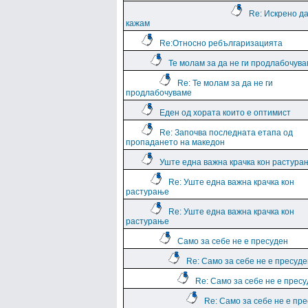
Re: Искрено да
кажам
Re:Относно ребългаризацията
Те молам за да не ги продлабочув
Re: Те молам за да не ги
продлабочуваме
Еден од хората които е оптимист
Re: Започва последната етапа од
пропадането на македон
Уште една важна крачка кон растура
Re: Уште една важна крачка кон
растурање
Re: Уште една важна крачка кон
растурање
Само за себе не е пресуден
Re: Само за себе не е пресуде
Re: Само за себе не е прес
Re: Само за себе не е пр