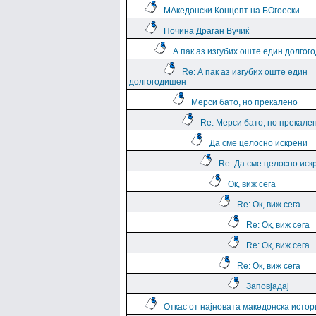
МАкедонски Концепт на БОгоески
Почина Драган Вучиќ
А пак аз изгубих оште един долго
Re: А пак аз изгубих оште един
долгогодишен
Мерси бато, но прекалено
Re: Мерси бато, но прекале
Да сме целосно искрени
Re: Да сме целосно иск
Ок, виж сега
Re: Ок, виж сега
Re: Ок, виж сега
Re: Ок, виж сега
Re: Ок, виж сега
Заповјадај
Откас от најновата македонска истор