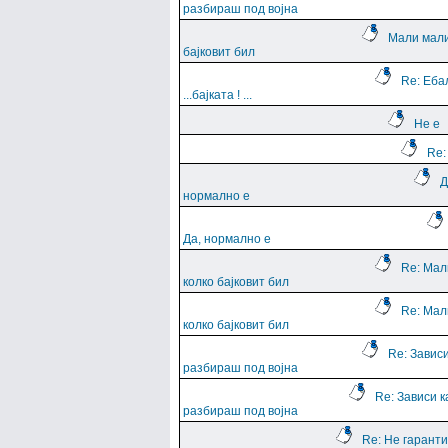
разбираш под војна
Мали мали
бајковит бил
Re: Еба
...баjката ! ...
Не е
Re:
Д
нормално е
Да, нормално е
Re: Мал
колко бајковит бил
Re: Мал
колко бајковит бил
Re: Зависи
разбираш под војна
Re: Зависи к
разбираш под војна
Re: Не гарант