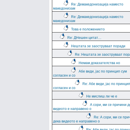
Re: Демакедонизација наместо
македонизам
Re: Демакедонизација наместо
македонизам
Това е положението
Re: ДНешен цитат....
Нештата зе заоструваат поради
Re: Нештата зе заоструваат пор
Немам доказателства но
Абе види, јас по принцип сум
согласен и со
Re: Абе види, јас по принци
согласен и со
Не мислиш ли че е
А сори, ми се причини д
видеото е направено о
Re: А сори, ми се при
дека видеото е направено о
Re: Абе види, јас по прин