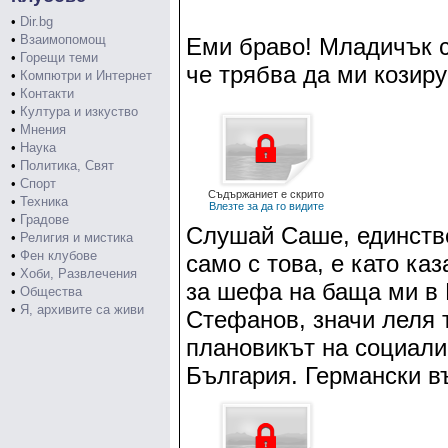
•
Dir.bg
•
Взаимопомощ
Еми браво! Младичък с
•
Горещи теми
че трябва да ми козир
•
Компютри и Интернет
•
Контакти
•
Култура и изкуство
•
Мнения
•
Наука
•
Политика, Свят
•
Спорт
Съдържаниет е скрито
•
Техника
Влезте за да го видите
•
Градове
Слушай Саше, единстве
•
Религия и мистика
•
Фен клубове
само с това, е като ка
•
Хоби, Развлечения
за шефа на баща ми в 
•
Общества
•
Я, архивите са живи
Стефанов, значи леля 
плановикът на социал
България. Германски в