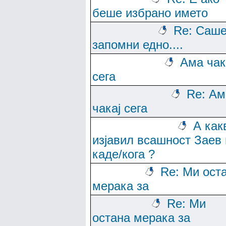
беше избрано името
Re: Саше
запомни едно....
Ама чак
сега
Re: Ам
чакај сега
А как
изјавил всашност Заев 
каде/кога ?
Re: Ми ост
мерака за
Re: Ми
остана мерака за