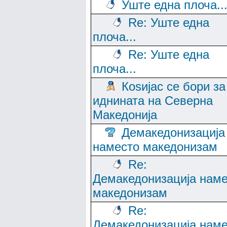
Уште една плоча..
Re: Уште една
плоча...
Re: Уште една
плоча...
Коѕијас се бори за
иднината на Северна
Македонија
Демакедонизација
наместо македонизам
Re:
Демакедонизација нам
македонизам
Re:
Демакедонизација нам