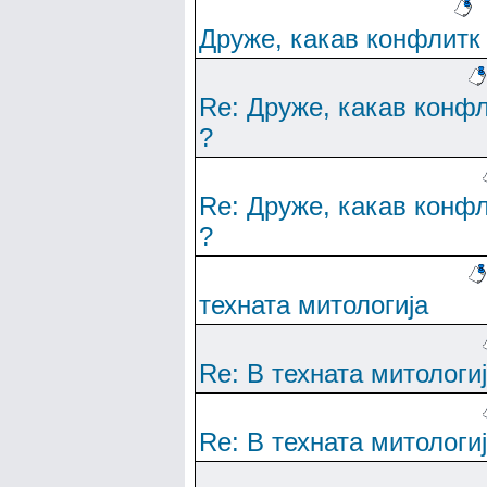
Друже, какав конфлитк
Re: Друже, какав конф
?
Re: Друже, какав конф
?
техната митологија
Re: В техната митологи
Re: В техната митологи