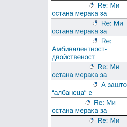
Re: Ми
остана мерака за
Re: Ми
остана мерака за
Re:
Амбивалентност-
двойственост
Re: Ми
остана мерака за
А зашто
“албанеца“ е
Re: Ми
остана мерака за
Re: Ми