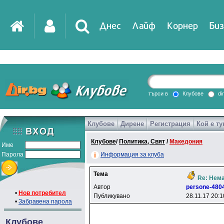
Днес
Лайф
Корнер
Биз
IT
DirTV
Impressio
търси в
Клубове
di
Клубове
Дирене
Регистрация
Кой е ту
Games
Клубове
/
Политика, Свят
/
Македония
Име
Парола
Информация за клуба
Тема
Re: Нем
Автор
persone-480
•
Нов потребител
Публикувано
28.11.17 20:1
•
Забравена парола
Клубове