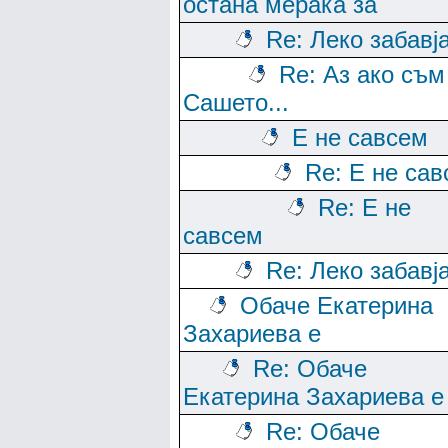
остана мерака за
Re: Леко забавј
Re: Аз ако съм
Сашето...
Е не савсем
Re: Е не са
Re: Е не
савсем
Re: Леко забавј
Обаче Екатерина
Захариева е
Re: Обаче
Екатерина Захариева е
Re: Обаче