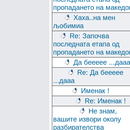
пропадането на македо
Хаха..на мен
љобимиа
Re: Започва
последната етапа од
пропадането на македо
Да беееее ...даа
Re: Да беееее
...дааа
Именак !
Re: Именак !
Не знам,
вашите извори околу
разбирателства