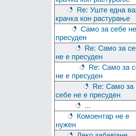
Re: Уште една в
крачка кон растурање
Само за себе не
пресуден
Re: Само за с
не е пресуден
Re: Само за 
не е пресуден
Re: Само за
себе не е пресуден
...
Комоентар не е
нужен
Леко забавјане