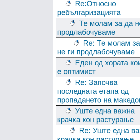
Re:Относно
ребългаризацията
Те молам за да н
продлабочуваме
Re: Те молам за
не ги продлабочуваме
Еден од хората ко
е оптимист
Re: Започва
последната етапа од
пропадането на македо
Уште една важна
крачка кон растурање
Re: Уште една в
крачка кон растурање