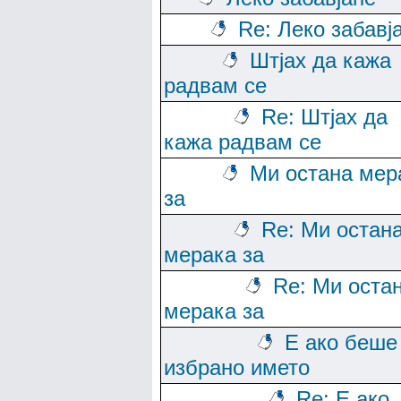
Re: Леко забавј
Штјах да кажа
радвам се
Re: Штјах да
кажа радвам се
Ми остана мер
за
Re: Ми остан
мерака за
Re: Ми оста
мерака за
Е ако беше
избрано името
Re: Е ако