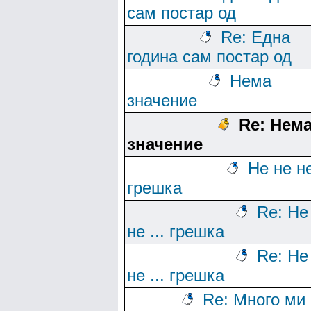
сам постар од
Re: Една
година сам постар од
Нема
значение
Re: Нем
значение
Не не не
грешка
Re: Не
не ... грешка
Re: Не
не ... грешка
Re: Много ми 