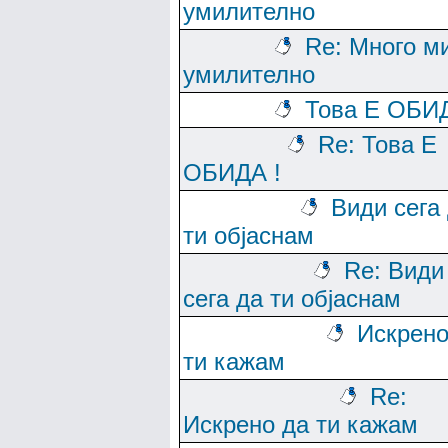
умилително
Re: Много м
умилително
Това Е ОБИД
Re: Това Е
ОБИДА !
Види сега
ти објаснам
Re: Види
сега да ти објаснам
Искрено
ти кажам
Re:
Искрено да ти кажам