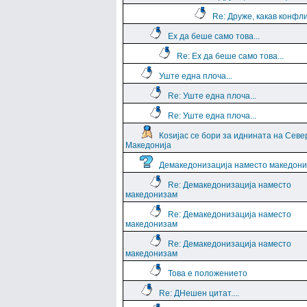
Re: Друже, какав конфли
Ех да беше само това...
Re: Ех да беше само това...
Уште една плоча...
Re: Уште една плоча...
Re: Уште една плоча...
Коѕијас се бори за иднината на Севе
Македонија
Демакедонизација наместо македон
Re: Демакедонизација наместо
македонизам
Re: Демакедонизација наместо
македонизам
Re: Демакедонизација наместо
македонизам
Това е положението
Re: ДНешен цитат....