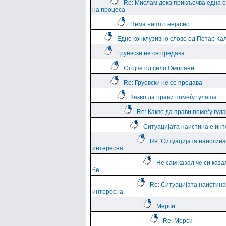
Re: Мислам дека прикљочва една 
на процеса
Нема ништо нејасно
Едно конклузивно слово од Петар Ка
Груевски не се предава
Стојче од село Оморани
Re: Груевски не се предава
Какво да прави помеѓу гулаша
Re: Какво да прави помеѓу гул
Ситуацијата наистина е ин
Re: Ситуацијата наистина
интересна
Не сам казал че си каза
бе
Re: Ситуацијата наистина
интересна
Мерси
Re: Мерси