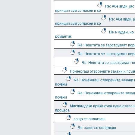
Re: Абе види, јас
принцип сум согласен и со
Re: Абе види, ј
принцип сум согласен и со
Не е чуден, но
романтик
Re: Нештата зе заоструваат пор
Re: Нештата зе заоструваат пор
Re: Нештата зе заоструваат 
Понекогаш отворените закани и псув
Re: Понекогаш отворените закани 
псувни
Re: Понекогаш отворените закан
псувни
Мислам дека прикљочва една етапа 
процеса
защо се оплакваш
Re: защо се оплакваш