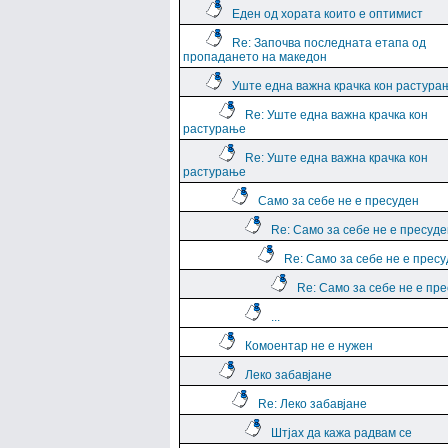
Еден од хората които е оптимист
Re: Започва последната етапа од
пропадането на македон
Уште една важна крачка кон растура
Re: Уште една важна крачка кон
растурање
Re: Уште една важна крачка кон
растурање
Само за себе не е пресуден
Re: Само за себе не е пресуде
Re: Само за себе не е прес
Re: Само за себе не е пр
...
Комоентар не е нужен
Леко забавјане
Re: Леко забавјане
Штјах да кажа радвам се