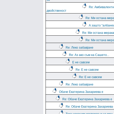
Re: Амбивалентн
двойственост
Re: Ми остана мера
А зашто “албане
Re: Ми остана мерака
Re: Ми остана мера
Re: Леко забавјане
Re: Аз ако съм на Сашето...
Е не савсем
Re: Е не савсем
Re: Е не савсем
Re: Леко забавјане
Обаче Екатерина Захариева е
Re: Обаче Екатерина Захариева е
Re: Обаче Екатерина Захариева 