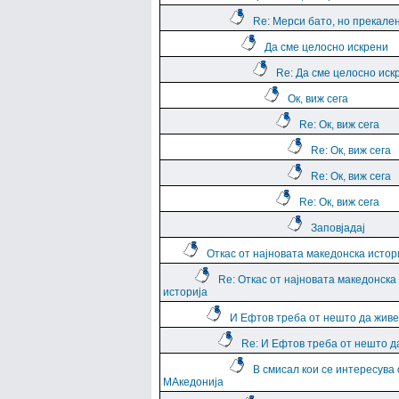
Re: Мерси бато, но прекале
Да сме целосно искрени
Re: Да сме целосно иск
Ок, виж сега
Re: Ок, виж сега
Re: Ок, виж сега
Re: Ок, виж сега
Re: Ок, виж сега
Заповјадај
Откас от најновата македонска истор
Re: Откас от најновата македонска
историја
И Ефтов треба от нешто да жив
Re: И Ефтов треба от нешто д
В смисал кои се интересува 
МАкедонија