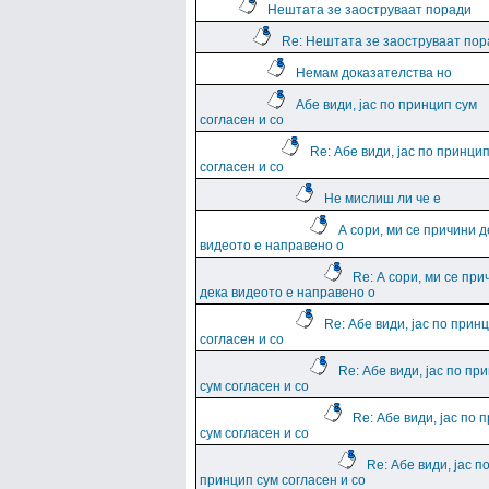
Нештата зе заоструваат поради
Re: Нештата зе заоструваат пор
Немам доказателства но
Абе види, јас по принцип сум
согласен и со
Re: Абе види, јас по принци
согласен и со
Не мислиш ли че е
А сори, ми се причини д
видеото е направено о
Re: А сори, ми се при
дека видеото е направено о
Re: Абе види, јас по прин
согласен и со
Re: Абе види, јас по пр
сум согласен и со
Re: Абе види, јас по 
сум согласен и со
Re: Абе види, јас п
принцип сум согласен и со