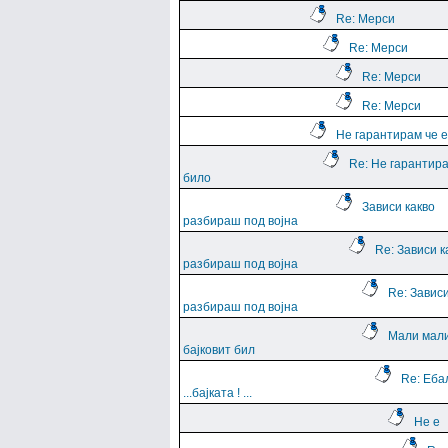
Re: Мерси
Re: Мерси
Re: Мерси
Re: Мерси
Не гарантирам че е
Re: Не гарантира
било
Зависи какво
разбираш под војна
Re: Зависи к
разбираш под војна
Re: Зависи
разбираш под војна
Мали мали
бајковит бил
Re: Еба
...баjката ! ...
Не е