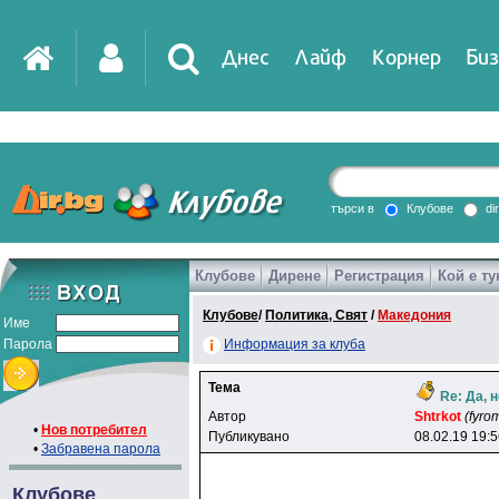
Днес
Лайф
Корнер
Биз
IT
DirTV
Impressio
търси в
Клубове
di
Клубове
Дирене
Регистрация
Кой е ту
Games
Клубове
/
Политика, Свят
/
Македония
Име
Парола
Информация за клуба
Тема
Re: Да, 
Автор
Shtrkot
(fyro
•
Нов потребител
Публикувано
08.02.19 19:
•
Забравена парола
Клубове