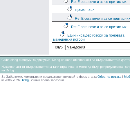
Re: Е сега вече и аз се притисних
Нјама шанс
Re: Е сега вече и аз се притисни
Re: Е сега вече и аз се притисних
Един инсајдер говори за поновата
македонска истори
Клуб :
Clubs.dir.bg е форум за дискусии. Dir.bg не носи отговорност за съдържанието и дос
Никаква част от съдържанието на тази страница не може да бъде репродуцирана, запи
на Dir.bg
За Забележки, коментари и предложения ползвайте формата за
Обратна връзка
|
Моб
© 2006-2026
Dir.bg
Всички права запазени.