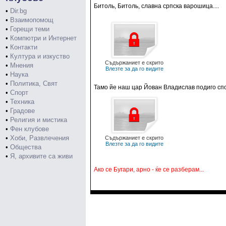
Битоль, Битоль, славна српска варошица....
•
Dir.bg
•
Взаимопомощ
•
Горещи теми
•
Компютри и Интернет
•
Контакти
•
Култура и изкуство
Съдържаниет е скрито
•
Мнения
Влезте за да го видите
•
Наука
•
Политика, Свят
Тамо йе наш цар Йован Владислав подиго спом
•
Спорт
•
Техника
•
Градове
•
Религия и мистика
•
Фен клубове
•
Хоби, Развлечения
Съдържаниет е скрито
Влезте за да го видите
•
Общества
•
Я, архивите са живи
Ако се Бугари, арно - ќе се разберам...