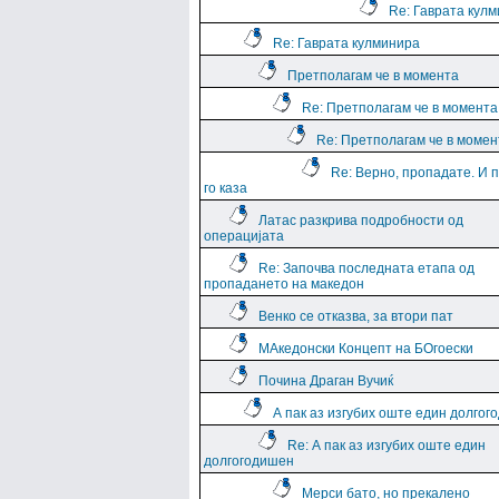
Re: Гаврата кул
Re: Гаврата кулминира
Претполагам че в момента
Re: Претполагам че в момента
Re: Претполагам че в момен
Re: Верно, пропадате. И 
го каза
Латас разкрива подробности од
операцијата
Re: Започва последната етапа од
пропадането на македон
Венко се отказва, за втори пат
МАкедонски Концепт на БОгоески
Почина Драган Вучиќ
А пак аз изгубих оште един долго
Re: А пак аз изгубих оште един
долгогодишен
Мерси бато, но прекалено