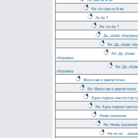
Аз сам за Ф-ки
Re: Аз сам за Ф-ки
Ах бе ?
Re: Ах бе ?
Да, убаво зборува
Re: Да, убаво зб
Re: Да, убаво
зборуваш
Re: Да, убав
зборуваш
Много ми е умилително
Re: Много ми е умилително
Една година сам постар о
Re: Една година сам по
Нема значение
Re: Нема значение
Не не не ... греш