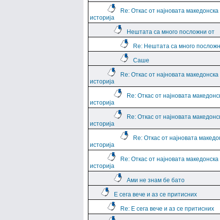
Re: Откас от најновата македонска
историја
Нештата са много посложни от
Re: Нештата са много посложн
Саше
Re: Откас от најновата македонска
историја
Re: Откас от најновата македонс
историја
Re: Откас от најновата македонс
историја
Re: Откас от најновата македо
историја
Re: Откас от најновата македонска
историја
Ами не знам бе бато
Е сега вече и аз се притисних
Re: Е сега вече и аз се притисних