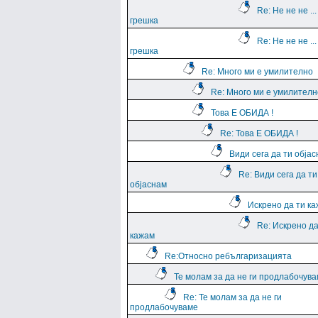
Re: Не не не ...
грешка
Re: Не не не ...
грешка
Re: Много ми е умилително
Re: Много ми е умилителн
Това Е ОБИДА !
Re: Това Е ОБИДА !
Види сега да ти обја
Re: Види сега да ти
објаснам
Искрено да ти к
Re: Искрено да
кажам
Re:Относно ребългаризацията
Те молам за да не ги продлабочув
Re: Те молам за да не ги
продлабочуваме