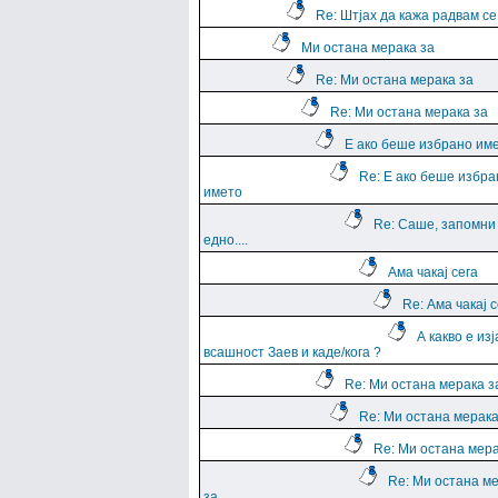
Re: Штјах да кажа радвам се
Ми остана мерака за
Re: Ми остана мерака за
Re: Ми остана мерака за
Е ако беше избрано им
Re: Е ако беше избра
името
Re: Саше, запомни
едно....
Ама чакај сега
Re: Ама чакај с
А какво е из
всашност Заев и каде/кога ?
Re: Ми остана мерака з
Re: Ми остана мерака
Re: Ми остана мера
Re: Ми остана м
за