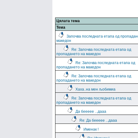
Цялата тема
Тема
Започва последната етапа од пропадан
македон
Re: Започва последната етапа од
пропадането на македон
Re: Започва последната етапа од
пропадането на македон
Re: Започва последната етапа од
пропадането на македон
Хаха..на мен љобимиа
Re: Започва последната етапа од
пропадането на македон
Да беееее ...дааа
Re: Да беееее ...дааа
Именак !