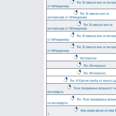
Re: В смисал кои се интер
от МАкедонија
Re: В смисал кои се
интересува от МАкедонија
Re: В смисал кои се
интересува от МАкедонија
Re: В смисал кои се интер
от МАкедонија
Re: В смисал кои се интер
от МАкедонија
Интересно
Re: Интересно
Re: Интересно
Re: И Ефтов треба от нешто д
Тези предавања всашност н
интервјута
Re: Тези предавања всаш
са интервјута
Ама каква врска си има
?