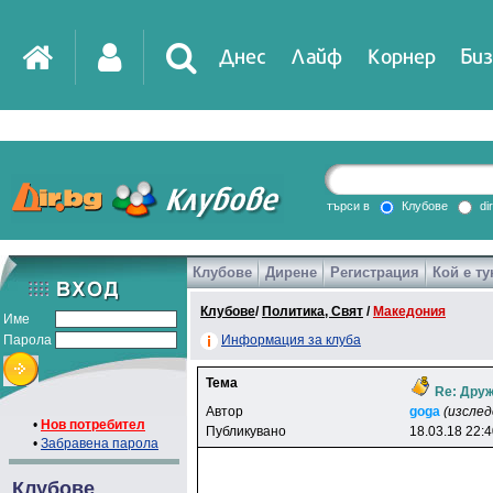
Днес
Лайф
Корнер
Биз
IT
DirTV
Impressio
търси в
Клубове
di
Клубове
Дирене
Регистрация
Кой е ту
Games
Клубове
/
Политика, Свят
/
Македония
Име
Парола
Информация за клуба
Тема
Re: Друж
Автор
goga
(изсле
•
Нов потребител
Публикувано
18.03.18 22:
•
Забравена парола
Клубове