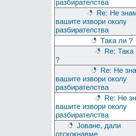
разбирателства
Re: Не зна
вашите извори околу
разбирателства
Така ли ?
Re: Така
?
Re: Не зн
вашите извори околу
разбирателства
Re: Не з
вашите извори околу
разбирателства
Јоване, дали
отскокнавме