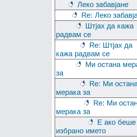
Леко забавјане
Re: Леко забавј
Штјах да кажа
радвам се
Re: Штјах да
кажа радвам се
Ми остана мер
за
Re: Ми остан
мерака за
Re: Ми оста
мерака за
Е ако беше
избрано името