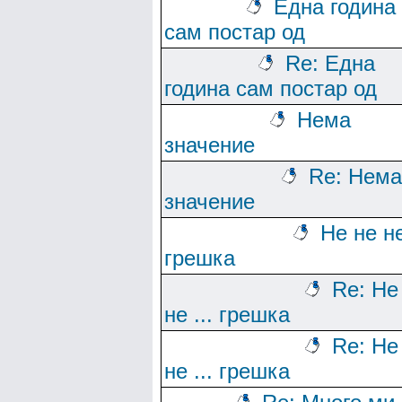
Една година
сам постар од
Re: Една
година сам постар од
Нема
значение
Re: Нема
значение
Не не не
грешка
Re: Не
не ... грешка
Re: Не
не ... грешка