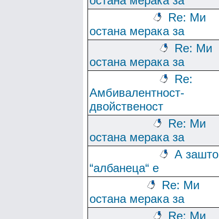
остана мерака за
Re: Ми
остана мерака за
Re: Ми
остана мерака за
Re:
Амбивалентност-
двойственост
Re: Ми
остана мерака за
А зашто
“албанеца“ е
Re: Ми
остана мерака за
Re: Ми