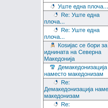
Уште една плоча..
Re: Уште една
плоча...
Re: Уште една
плоча...
Коѕијас се бори за
иднината на Северна
Македонија
Демакедонизација
наместо македонизам
Re:
Демакедонизација нам
македонизам
Re: