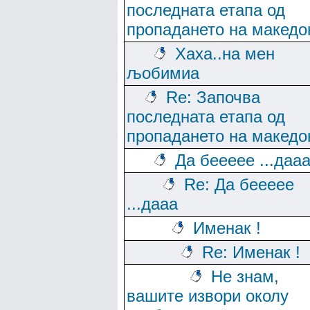
последната етапа од
пропадането на македо
Хаха..на мен
љобимиа
Re: Започва
последната етапа од
пропадането на македо
Да беееее ...даа
Re: Да беееее
...дааа
Именак !
Re: Именак !
Не знам,
вашите извори околу