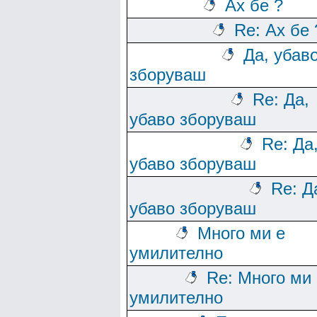
Ах бе ?
Re: Ах бе 
Да, убав
зборуваш
Re: Да,
убаво зборуваш
Re: Да
убаво зборуваш
Re: Д
убаво зборуваш
Много ми е
умилително
Re: Много ми 
умилително