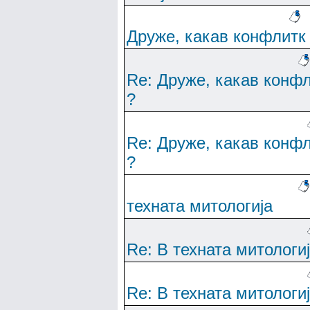
Друже, какав конфлитк
Re: Друже, какав конф
?
Re: Друже, какав конф
?
техната митологија
Re: В техната митологи
Re: В техната митологи