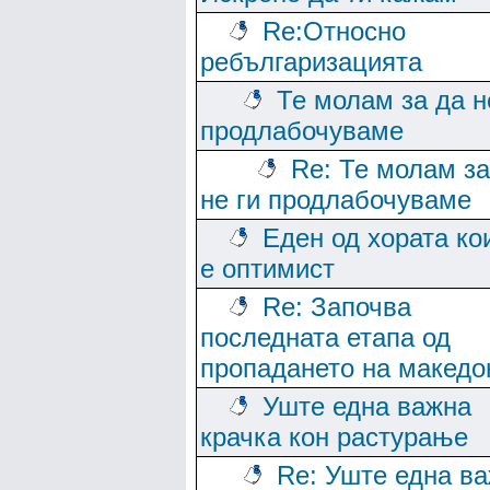
Re:Относно
ребългаризацията
Те молам за да н
продлабочуваме
Re: Те молам за
не ги продлабочуваме
Еден од хората ко
е оптимист
Re: Започва
последната етапа од
пропадането на македо
Уште една важна
крачка кон растурање
Re: Уште една в