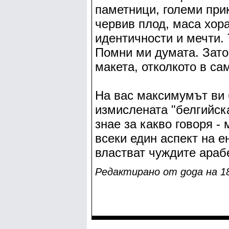
паметници, големи прик
червив плод, маса хора
идентичности и мечти. 
Помни ми думата. Зато
макета, отколкото в са
На вас максимумът ви 
измислената "белгийска
знае за какво говоря 
всеки един аспект на е
властват чуждите араб
Редактирано от goga на 18