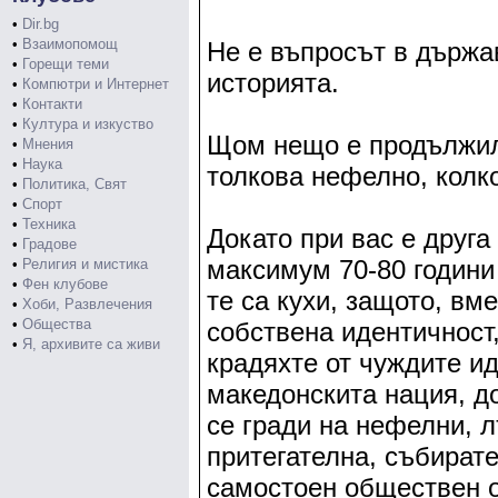
•
Dir.bg
•
Взаимопомощ
Не е въпросът в държав
•
Горещи теми
историята.
•
Компютри и Интернет
•
Контакти
•
Култура и изкуство
Щом нещо е продължило
•
Мнения
•
Наука
толкова нефелно, колко
•
Политика, Свят
•
Спорт
•
Техника
Докато при вас е друга
•
Градове
максимум 70-80 години
•
Религия и мистика
•
Фен клубове
те са кухи, защото, вм
•
Хоби, Развлечения
•
Общества
собствена идентичност,
•
Я, архивите са живи
крадяхте от чуждите ид
македонскита нация, до
се гради на нефелни, 
притегателна, събирате
самостоен обществен о