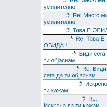
Re: Много ми 
умилително
Re: Много м
умилително
Това Е ОБИД
Re: Това Е
ОБИДА !
Види сега
ти објаснам
Re: Види
сега да ти објаснам
Искрено
ти кажам
Re:
Искрено да ти кажам