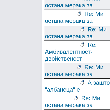
остана мерака за
Re: Ми
остана мерака за
Re: Ми
остана мерака за
Re:
Амбивалентност-
двойственост
Re: Ми
остана мерака за
А зашто
“албанеца“ е
Re: Ми
остана мерака за