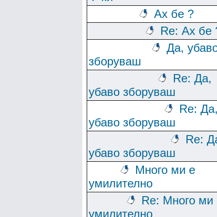
Ах бе ?
Re: Ах бе 
Да, убав
зборуваш
Re: Да,
убаво зборуваш
Re: Да
убаво зборуваш
Re: Д
убаво зборуваш
Много ми е
умилително
Re: Много ми 
умилително