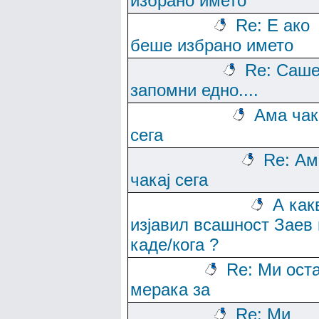
избрано името
Re: Е ако
беше избрано името
Re: Саше
запомни едно....
Ама чак
сега
Re: Ам
чакај сега
А как
изјавил всашност Заев 
каде/кога ?
Re: Ми ост
мерака за
Re: Ми