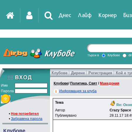
Днес
Лайф
Корнер
Биз
IT
DirTV
Impressio
търси в
Клубове
di
Клубове
Дирене
Регистрация
Кой е ту
Games
Клубове
/
Политика, Свят
/
Македония
Име
Парола
Информация за клуба
Тема
Re: Охоо
Автор
Crazy Space
•
Нов потребител
Публикувано
28.11.17 18:4
•
Забравена парола
Клубове