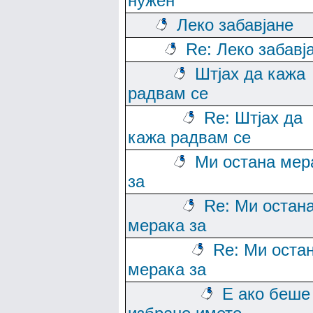
нужен
Леко забавјане
Re: Леко забавј
Штјах да кажа
радвам се
Re: Штјах да
кажа радвам се
Ми остана мер
за
Re: Ми остан
мерака за
Re: Ми оста
мерака за
Е ако беше