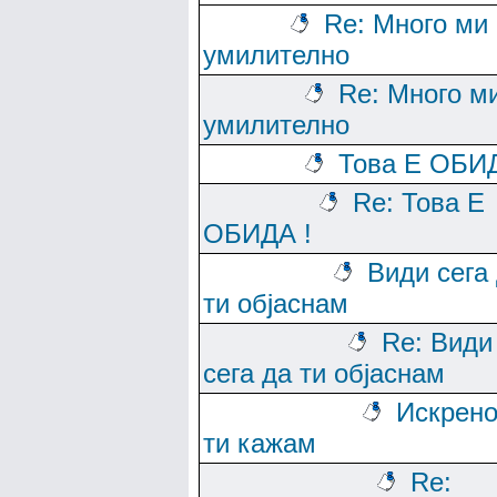
Re: Много ми 
умилително
Re: Много м
умилително
Това Е ОБИД
Re: Това Е
ОБИДА !
Види сега
ти објаснам
Re: Види
сега да ти објаснам
Искрено
ти кажам
Re: