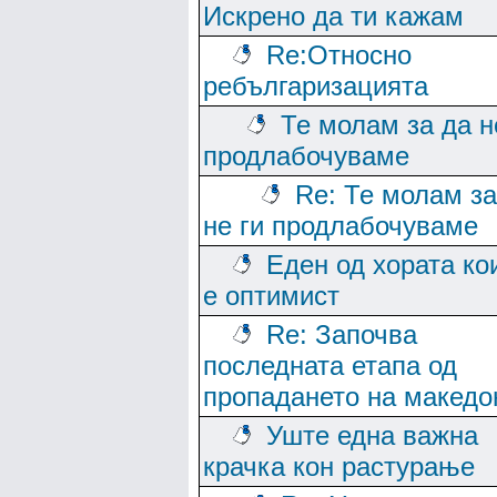
Искрено да ти кажам
Re:Относно
ребългаризацията
Те молам за да н
продлабочуваме
Re: Те молам за
не ги продлабочуваме
Еден од хората ко
е оптимист
Re: Започва
последната етапа од
пропадането на македо
Уште една важна
крачка кон растурање