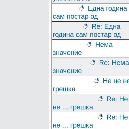
Една година
сам постар од
Re: Една
година сам постар од
Нема
значение
Re: Нема
значение
Не не не
грешка
Re: Не
не ... грешка
Re: Не
не ... грешка