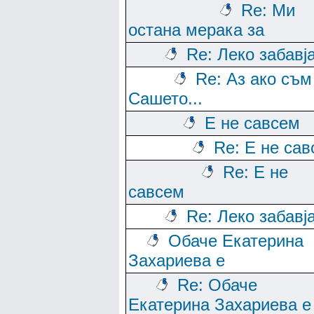
Re: Ми
остана мерака за
Re: Леко забавј
Re: Аз ако съм
Сашето...
Е не савсем
Re: Е не са
Re: Е не
савсем
Re: Леко забавј
Обаче Екатерина
Захариева е
Re: Обаче
Екатерина Захариева е