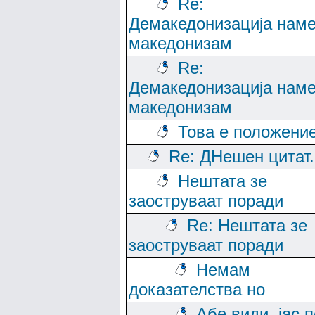
Re:
Демакедонизација нам
македонизам
Re:
Демакедонизација нам
македонизам
Това е положени
Re: ДНешен цитат..
Нештата зе
заоструваат поради
Re: Нештата зе
заоструваат поради
Немам
доказателства но
Абе види, јас п