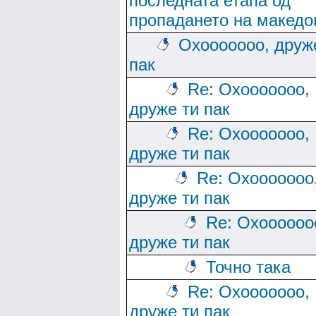
последната етапа од
пропадането на македо
Охооооооо, друж
пак
Re: Охооооооо,
друже ти пак
Re: Охооооооо,
друже ти пак
Re: Охооооооо
друже ти пак
Re: Охоооооо
друже ти пак
Точно така
Re: Охооооооо,
друже ти пак