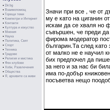
•
Dir.bg
•
Взаимопомощ
Значи при все , че от 
•
Горещи теми
му е като на циганин о
•
Компютри и Интернет
•
Контакти
искам да се хваля но 
•
Култура и изкуство
съвършен, че преди да 
•
Мнения
•
Наука
фирома модератор пост
•
Политика, Свят
българин.Та след като
•
Спорт
•
Техника
от малко не е научил к
•
Градове
бих предпочел да пише
•
Религия и мистика
•
Фен клубове
за него и за нас би би
•
Хоби, Развлечения
•
Общества
има по-добър книжовен 
•
Я, архивите са живи
посъветва нещо поодоб