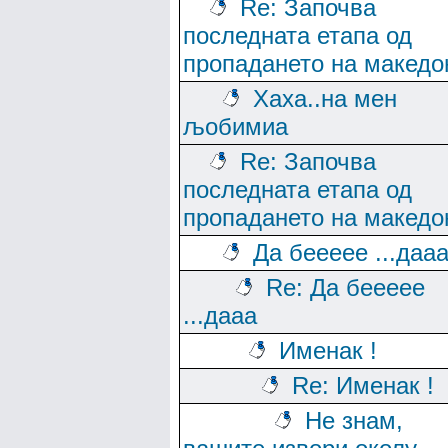
Re: Започва
последната етапа од
пропадането на македо
Хаха..на мен
љобимиа
Re: Започва
последната етапа од
пропадането на македо
Да беееее ...даа
Re: Да беееее
...дааа
Именак !
Re: Именак !
Не знам,