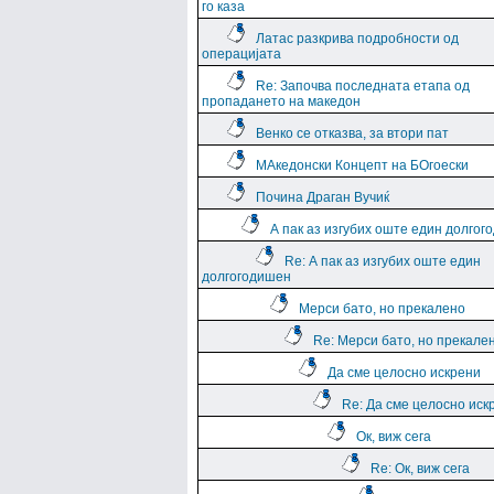
го каза
Латас разкрива подробности од
операцијата
Re: Започва последната етапа од
пропадането на македон
Венко се отказва, за втори пат
МАкедонски Концепт на БОгоески
Почина Драган Вучиќ
А пак аз изгубих оште един долго
Re: А пак аз изгубих оште един
долгогодишен
Мерси бато, но прекалено
Re: Мерси бато, но прекале
Да сме целосно искрени
Re: Да сме целосно иск
Ок, виж сега
Re: Ок, виж сега