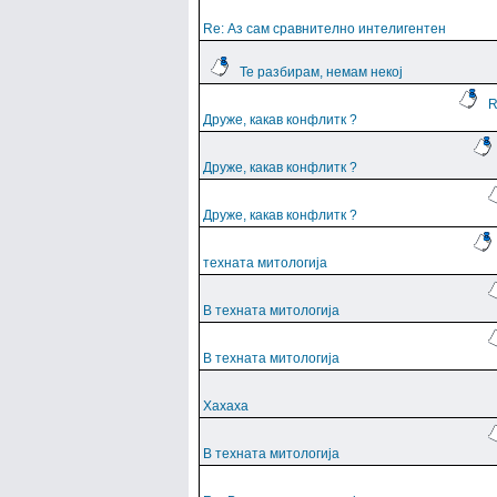
Re: Аз сам сравнително интелигентен
Те разбирам, немам некој
R
Друже, какав конфлитк ?
Друже, какав конфлитк ?
Друже, какав конфлитк ?
техната митологија
В техната митологија
В техната митологија
Хахаха
В техната митологија