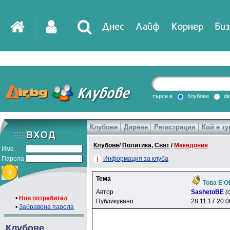
Днес
Лайф
Корнер
Биз
IT
DirTV
Impressio
търси в
Клубове
di
Клубове
Дирене
Регистрация
Кой е ту
Games
Клубове
/
Политика, Свят
/
Македония
Име
Парола
Информация за клуба
Тема
Това Е 
Автор
SashetoBE
(
•
Нов потребител
Публикувано
28.11.17 20:0
•
Забравена парола
Клубове