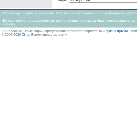
Клуб :
Clubs.dir.bg е форум за дискусии. Dir.bg не носи отговорност за съдържанието и дос
Никаква част от съдържанието на тази страница не може да бъде репродуцирана, запи
на Dir.bg
За Забележки, коментари и предложения ползвайте формата за
Обратна връзка
|
Моб
© 2006-2026
Dir.bg
Всички права запазени.