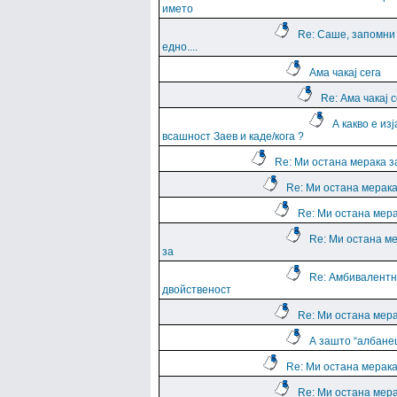
името
Re: Саше, запомни
едно....
Ама чакај сега
Re: Ама чакај с
А какво е из
всашност Заев и каде/кога ?
Re: Ми остана мерака з
Re: Ми остана мерака
Re: Ми остана мера
Re: Ми остана м
за
Re: Амбивалентн
двойственост
Re: Ми остана мера
А зашто “албане
Re: Ми остана мерака
Re: Ми остана мера