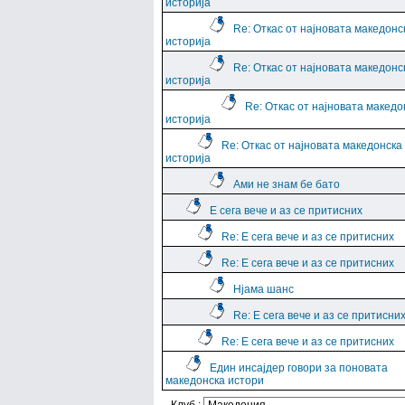
историја
Re: Откас от најновата македонс
историја
Re: Откас от најновата македонс
историја
Re: Откас от најновата македо
историја
Re: Откас от најновата македонска
историја
Ами не знам бе бато
Е сега вече и аз се притисних
Re: Е сега вече и аз се притисних
Re: Е сега вече и аз се притисних
Нјама шанс
Re: Е сега вече и аз се притисни
Re: Е сега вече и аз се притисних
Един инсајдер говори за поновата
македонска истори