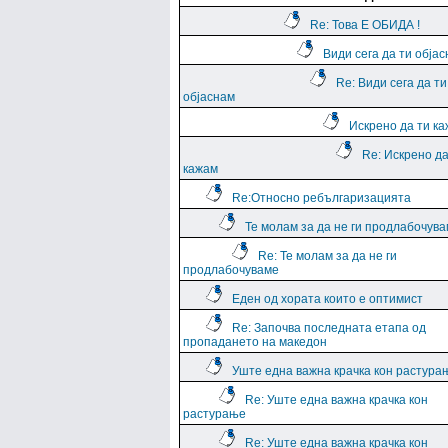
Re: Това Е ОБИДА !
Види сега да ти обја
Re: Види сега да ти
објаснам
Искрено да ти к
Re: Искрено да
кажам
Re:Относно ребългаризацията
Те молам за да не ги продлабочув
Re: Те молам за да не ги
продлабочуваме
Еден од хората които е оптимист
Re: Започва последната етапа од
пропадането на македон
Уште една важна крачка кон растура
Re: Уште една важна крачка кон
растурање
Re: Уште една важна крачка кон