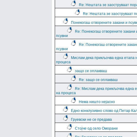
Re: Нештата зе заоструваат пор
Re: Нештата зе заоструваат 
Понекогаш отворените закани и псув
Re: Понекогаш отворените закани 
псувни
Re: Понекогаш отворените закан
псувни
Мислам дека прикљочва една етапа 
процеса
защо се оплакваш
Re: защо се оплакваш
Re: Мислам дека прикљочва една 
на процеса
Нема ништо нејасно
Едно конклузивно слово од Петар Ка
Груевски не се предава
Стојче од село Оморани