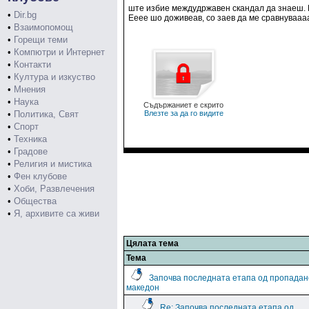
ште избие междудржавен скандал да знаеш. М
•
Dir.bg
Ееее шо доживеав, со заев да ме сравнуваааат.
•
Взаимопомощ
•
Горещи теми
•
Компютри и Интернет
•
Контакти
•
Култура и изкуство
•
Мнения
•
Наука
Съдържаниет е скрито
•
Политика, Свят
Влезте за да го видите
•
Спорт
•
Техника
•
Градове
•
Религия и мистика
•
Фен клубове
•
Хоби, Развлечения
•
Общества
•
Я, архивите са живи
Цялата тема
Тема
Започва последната етапа од пропадан
македон
Re: Започва последната етапа од