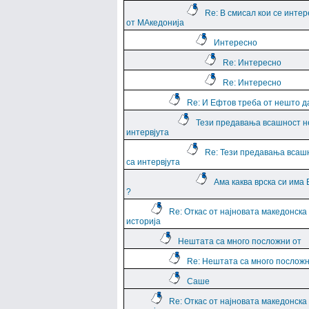
Re: В смисал кои се интер
от МАкедонија
Интересно
Re: Интересно
Re: Интересно
Re: И Ефтов треба от нешто д
Тези предавања всашност н
интервјута
Re: Тези предавања всаш
са интервјута
Ама каква врска си има
?
Re: Откас от најновата македонска
историја
Нештата са много посложни от
Re: Нештата са много посложн
Саше
Re: Откас от најновата македонска