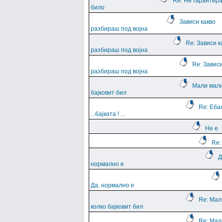
Re: Не гарантира
било
Зависи какво
разбираш под војна
Re: Зависи к
разбираш под војна
Re: Зависи
разбираш под војна
Мали мали
бајковит бил
Re: Еба
...баjката ! ...
Не е
Re:
Д
нормално е
Да, нормално е
Re: Мал
колко бајковит бил
Re: Мал