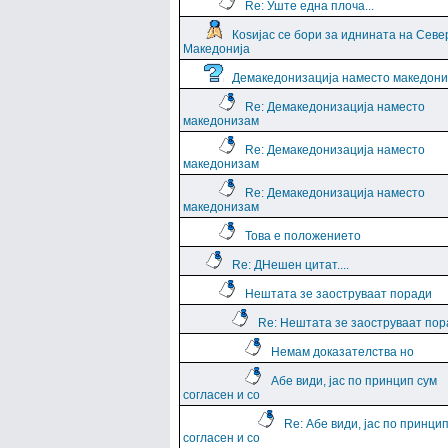
Re: Уште една плоча...
Коѕијас се бори за иднината на Севе
Македонија
Демакедонизација наместо македон
Re: Демакедонизација наместо
македонизам
Re: Демакедонизација наместо
македонизам
Re: Демакедонизација наместо
македонизам
Това е положението
Re: ДНешен цитат....
Нештата зе заоструваат поради
Re: Нештата зе заоструваат пор
Немам доказателства но
Абе види, јас по принцип сум
согласен и со
Re: Абе види, јас по принци
согласен и со