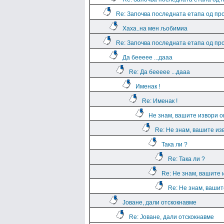
Re: Започва последната етапа од пр
Хаха..на мен љобимиа
Re: Започва последната етапа од пр
Да беееее ...дааа
Re: Да беееее ...дааа
Именак !
Re: Именак !
Не знам, вашите извори о
Re: Не знам, вашите из
Така ли ?
Re: Така ли ?
Re: Не знам, вашите 
Re: Не знам, вашит
Јоване, дали отскокнавме
Re: Јоване, дали отскокнавме