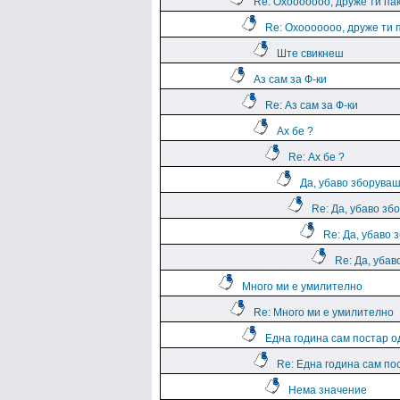
Re: Охооооооо, друже ти па
Re: Охооооооо, друже ти 
Ште свикнеш
Аз сам за Ф-ки
Re: Аз сам за Ф-ки
Ах бе ?
Re: Ах бе ?
Да, убаво зборува
Re: Да, убаво зб
Re: Да, убаво 
Re: Да, уба
Много ми е умилително
Re: Много ми е умилително
Една година сам постар о
Re: Една година сам по
Нема значение