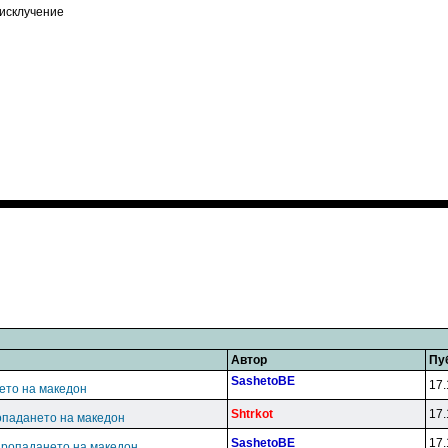
 исклучение
Автор
Пу
SashetoBE
17.
ето на македон
Shtrkot
17.
опадането на македон
SashetoBE
17.
пропадането на македон