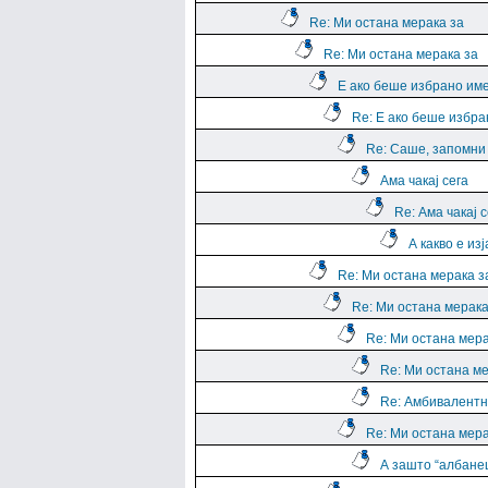
Re: Ми остана мерака за
Re: Ми остана мерака за
Е ако беше избрано им
Re: Е ако беше избра
Re: Саше, запомни е
Ама чакај сега
Re: Ама чакај с
А какво е из
Re: Ми остана мерака з
Re: Ми остана мерака
Re: Ми остана мера
Re: Ми остана ме
Re: Амбивалентн
Re: Ми остана мера
А зашто “албане