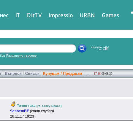
нес
IT
DirTV
Impressio
URBN
Games
ri.bg
Разширено търсене
к
Въпроси
Списък
Купувам / Продавам
17:18
09.08.26
Точно така
[re: Crazy Space]
SashetoBE
(стар клубар)
28.11.17 19:23