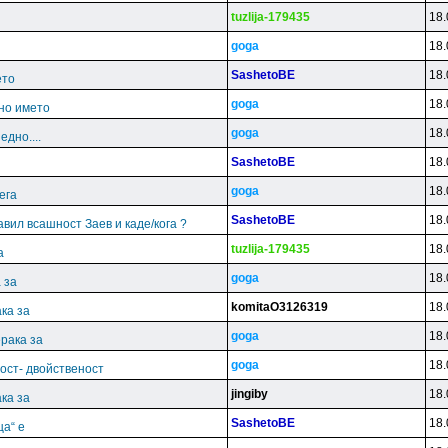
tuzlija-179435
18.
goga
18.
SashetoBE
18.
ето
goga
18.
но името
goga
18.
дно....
SashetoBE
18.
goga
18.
ега
SashetoBE
18.
јавил всашност Заев и каде/кога ?
tuzlija-179435
18.
а
goga
18.
 за
komitaO3126319
18.
ка за
goga
18.
рака за
goga
18.
ост- двойственост
jingiby
18.
ка за
SashetoBE
18.
ца“ е