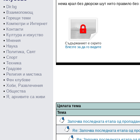
нема крал без дворски шут нито правило без
•
Dir.bg
•
Взаимопомощ
•
Горещи теми
•
Компютри и Интернет
•
Контакти
•
Култура и изкуство
•
Мнения
Съдържаниет е скрито
•
Наука
Влезте за да го видите
•
Политика, Свят
•
Спорт
•
Техника
•
Градове
•
Религия и мистика
•
Фен клубове
•
Хоби, Развлечения
•
Общества
•
Я, архивите са живи
Цялата тема
Тема
Започва последната етапа од пропадан
Re: Започва последната етапа од пр
Re: Започва последната етапа од 