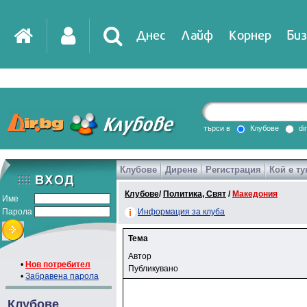
Днес
Лайф
Корнер
Биз
търси в
Клубове
di
Клубове
Дирене
Регистрация
Кой е ту
Клубове
/
Политика, Свят
/
Македония
Име
Парола
Информация за клуба
Тема
Автор
•
Нов потребител
Публикувано
•
Забравена парола
Клубове