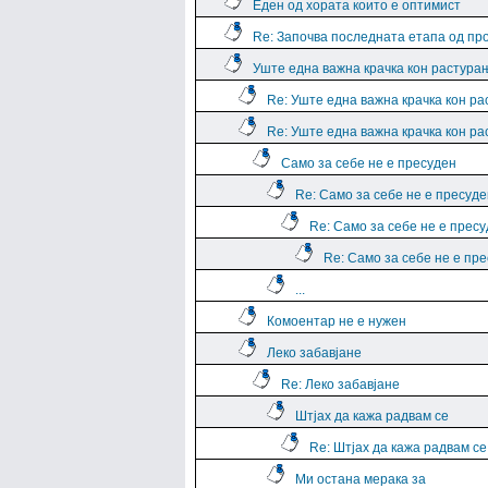
Еден од хората които е оптимист
Re: Започва последната етапа од пр
Уште една важна крачка кон растура
Re: Уште една важна крачка кон р
Re: Уште една важна крачка кон р
Само за себе не е пресуден
Re: Само за себе не е пресуде
Re: Само за себе не е прес
Re: Само за себе не е пр
...
Комоентар не е нужен
Леко забавјане
Re: Леко забавјане
Штјах да кажа радвам се
Re: Штјах да кажа радвам се
Ми остана мерака за