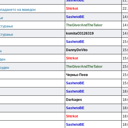
SashetoBE
21.
Shtrkot
22.
опадането на македон
SashetoBE
14.
ње
TheGiverAndTheTaker
14.
астурање
komitaO3126319
14.
астурање
SashetoBE
15.
DannyDeVito
15.
н
Shtrkot
15.
уден
TheGiverAndTheTaker
15.
есуден
Чepньo Пeeв
15.
SashetoBE
15.
SashetoBE
18.
Darkages
18.
SashetoBE
18.
Shtrkot
18.
SashetoBE
18.