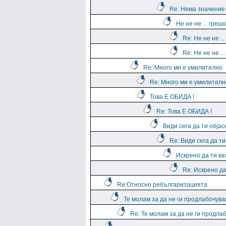
Re: Нема значение
Не не не ... греш
Re: Не не не ..
Re: Не не не ..
Re: Много ми е умилително
Re: Много ми е умилителн
Това Е ОБИДА !
Re: Това Е ОБИДА !
Види сега да ти обја
Re: Види сега да т
Искрено да ти к
Re: Искрено да
Re:Относно ребългаризацията
Те молам за да не ги продлабочув
Re: Те молам за да не ги продла