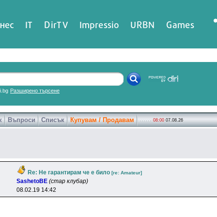
нес
IT
DirTV
Impressio
URBN
Games
ri.bg
Разширено търсене
к
Въпроси
Списък
Купувам / Продавам
08:00
07.08.26
Re: Не гарантирам че е било
[re: Amateur]
SashetoBE
(стар клубар)
08.02.19 14:42