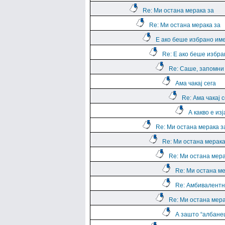
Re: Ми остана мерака за
Re: Ми остана мерака за
Е ако беше избрано им
Re: Е ако беше избра
Re: Саше, запомни е
Ама чакај сега
Re: Ама чакај с
А какво е из
Re: Ми остана мерака з
Re: Ми остана мерака
Re: Ми остана мера
Re: Ми остана ме
Re: Амбивалентн
Re: Ми остана мера
А зашто “албане