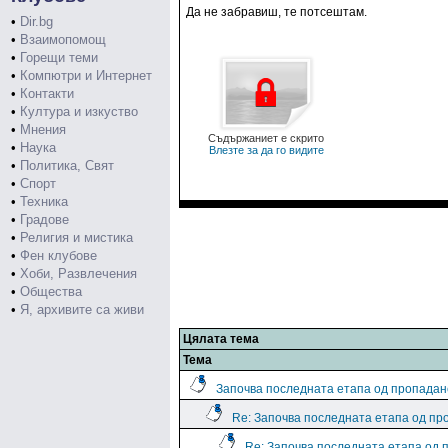
Да не забравиш, те потсештам.
•
Dir.bg
•
Взаимопомощ
•
Горещи теми
•
Компютри и Интернет
•
Контакти
•
Култура и изкуство
•
Мнения
Съдържаниет е скрито
•
Наука
Влезте за да го видите
•
Политика, Свят
•
Спорт
•
Техника
•
Градове
•
Религия и мистика
•
Фен клубове
•
Хоби, Развлечения
•
Общества
•
Я, архивите са живи
Цялата тема
Тема
Започва последната етапа од пропадан
Re: Започва последната етапа од пр
Re: Започва последната етапа од 