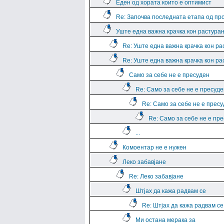
Еден од хората които е оптимист
Re: Започва последната етапа од пр
Уште една важна крачка кон растура
Re: Уште една важна крачка кон р
Re: Уште една важна крачка кон р
Само за себе не е пресуден
Re: Само за себе не е пресуде
Re: Само за себе не е прес
Re: Само за себе не е пр
...
Комоентар не е нужен
Леко забавјане
Re: Леко забавјане
Штјах да кажа радвам се
Re: Штјах да кажа радвам се
Ми остана мерака за