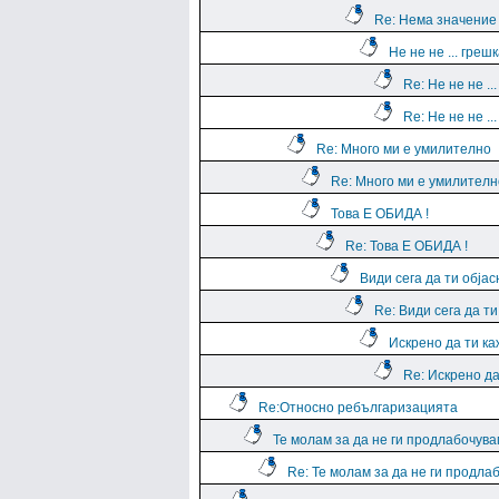
Re: Нема значение
Не не не ... греш
Re: Не не не ..
Re: Не не не ..
Re: Много ми е умилително
Re: Много ми е умилителн
Това Е ОБИДА !
Re: Това Е ОБИДА !
Види сега да ти обја
Re: Види сега да т
Искрено да ти к
Re: Искрено да
Re:Относно ребългаризацията
Те молам за да не ги продлабочув
Re: Те молам за да не ги продла