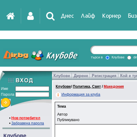
Днес
Лайф
Корнер
Биз
търси в
Клубове
di
Клубове
Дирене
Регистрация
Кой е ту
Клубове
/
Политика, Свят
/
Македония
Име
Парола
Информация за клуба
Тема
Автор
•
Нов потребител
Публикувано
•
Забравена парола
Клубове