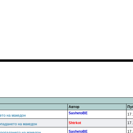
Автор
Пу
SashetoBE
17.
ето на македон
Shtrkot
17.
опадането на македон
SashetoBE
17.
пропадането на македон