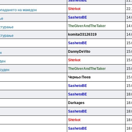
SashetoBE
21.
Shtrkot
22.
опадането на македон
SashetoBE
14.
ње
TheGiverAndTheTaker
14.
астурање
komitaO3126319
14.
астурање
SashetoBE
15.
DannyDeVito
15.
н
Shtrkot
15.
уден
TheGiverAndTheTaker
15.
есуден
Чepньo Пeeв
15.
SashetoBE
15.
SashetoBE
18.
Darkages
18.
SashetoBE
18.
Shtrkot
18.
SashetoBE
18.