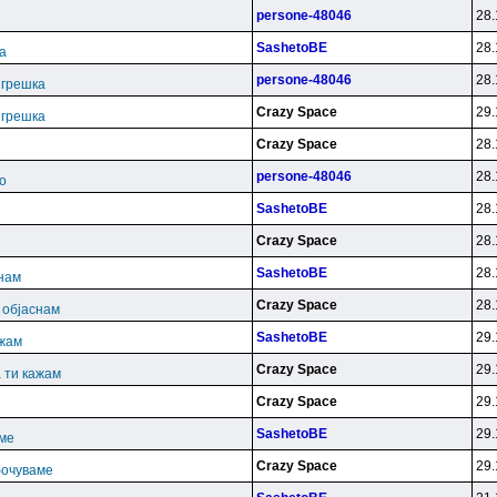
persone-48046
28.
SashetoBE
28.
ка
persone-48046
28.
. грешка
Crazy Space
29.
. грешка
Crazy Space
28.
persone-48046
28.
о
SashetoBE
28.
Crazy Space
28.
SashetoBE
28.
снам
Crazy Space
28.
и објаснам
SashetoBE
29.
ажам
Crazy Space
29.
 ти кажам
Crazy Space
29.
SashetoBE
29.
аме
Crazy Space
29.
бочуваме