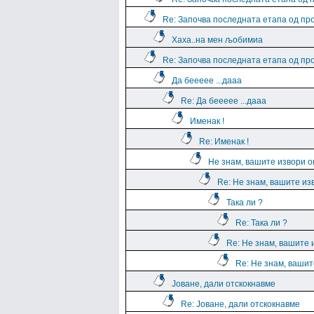
Re: Започва последната етапа од пр
Хаха..на мен љобимиа
Re: Започва последната етапа од пр
Да беееее ...дааа
Re: Да беееее ...дааа
Именак !
Re: Именак !
Не знам, вашите извори о
Re: Не знам, вашите из
Така ли ?
Re: Така ли ?
Re: Не знам, вашите 
Re: Не знам, вашит
Јоване, дали отскокнавме
Re: Јоване, дали отскокнавме