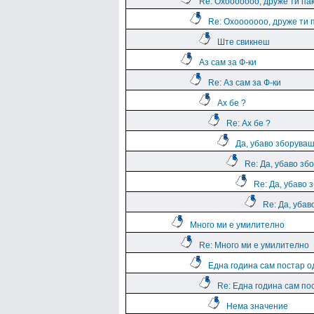
Re: Охооооооо, друже ти па
Re: Охооооооо, друже ти 
Ште свикнеш
Аз сам за Ф-ки
Re: Аз сам за Ф-ки
Ах бе ?
Re: Ах бе ?
Да, убаво зборува
Re: Да, убаво зб
Re: Да, убаво 
Re: Да, уба
Много ми е умилително
Re: Много ми е умилително
Една година сам постар о
Re: Една година сам по
Нема значение