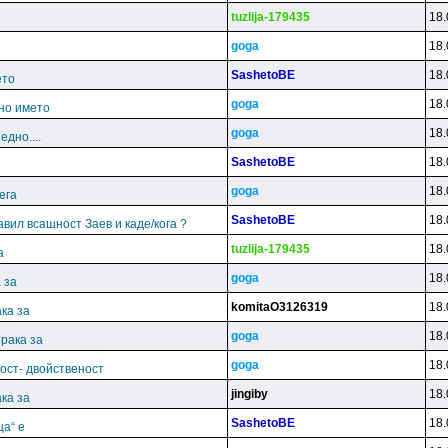
tuzlija-179435
18.
goga
18.
SashetoBE
18.
ето
goga
18.
но името
goga
18.
дно....
SashetoBE
18.
goga
18.
ега
SashetoBE
18.
јавил всашност Заев и каде/кога ?
tuzlija-179435
18.
а
goga
18.
 за
komitaO3126319
18.
ка за
goga
18.
рака за
goga
18.
ост- двойственост
jingiby
18.
ка за
SashetoBE
18.
ца“ е