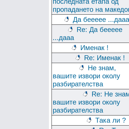
последната етапа од
пропадането на македо
Да беееее ...даа
Re: Да беееее
...дааа
Именак !
Re: Именак !
Не знам,
вашите извори околу
разбирателства
Re: Не зна
вашите извори околу
разбирателства
Така ли ?