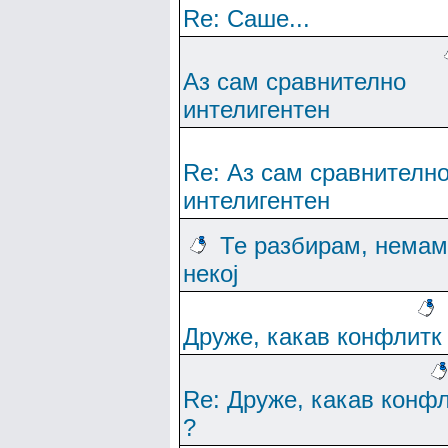
Re: Саше...
Аз сам сравнително
интелигентен
Re: Аз сам сравнителн
интелигентен
Те разбирам, немам
некој
Друже, какав конфлитк
Re: Друже, какав конф
?