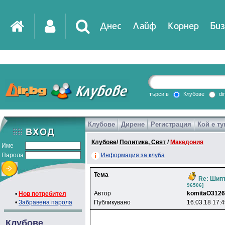
Днес
Лайф
Корнер
Биз
IT
DirTV
Impressio
търси в
Клубове
di
Клубове
Дирене
Регистрация
Кой е ту
Games
Клубове
/
Политика, Свят
/
Македония
Име
Парола
Информация за клуба
Тема
Re: Шипт
96506]
Автор
komitaO312
•
Нов потребител
•
Забравена парола
Публикувано
16.03.18 17:
Клубове