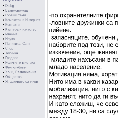
•
Dir.bg
•
Взаимопомощ
-по охранителните фир
•
Горещи теми
•
Компютри и Интернет
-ловните дружинки са п
•
Контакти
пийене.
•
Култура и изкуство
•
Мнения
-запасняците, обучени 
•
Наука
наборите под този, не 
•
Политика, Свят
•
Спорт
изкючения, още живеят
•
Техника
•
Градове
-младите нахъсани в п
•
Религия и мистика
младо население.
•
Фен клубове
•
Хоби, Развлечения
Мотивация няма, хорат
•
Общества
Нито има в какви казар
•
Я, архивите са живи
мобилизация, нито с ка
нахранят, нито да ги в
И като сложиш, че осве
между 18-30, не са слу