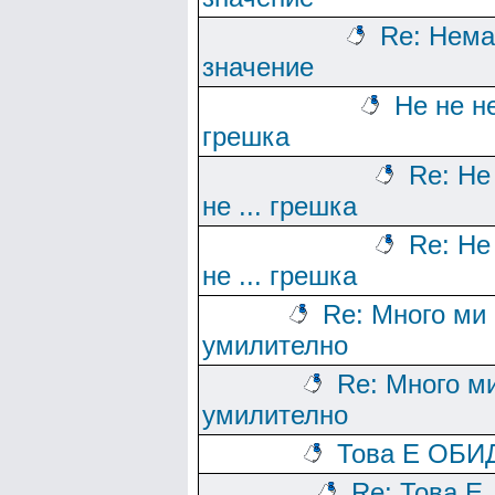
Re: Нема
значение
Не не не
грешка
Re: Не
не ... грешка
Re: Не
не ... грешка
Re: Много ми 
умилително
Re: Много м
умилително
Това Е ОБИД
Re: Това Е