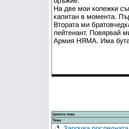
оръжие.
На две мои колежки съ
капитан в момента. Пъ
Втората ми братовчедка
лейтенант. Повярвай ми
Армия НЯМА. Има бутаф
Цялата тема
Тема
Започва последната