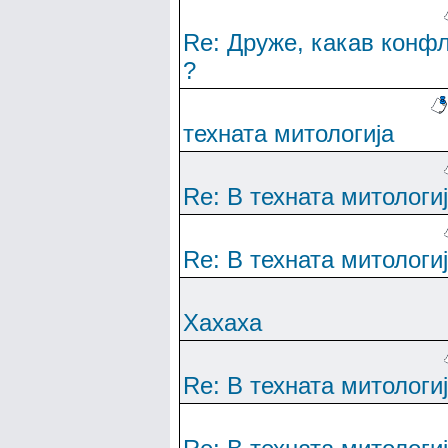
Re: Друже, какав конф
?
техната митологија
Re: В техната митологи
Re: В техната митологи
Хахаха
Re: В техната митологи