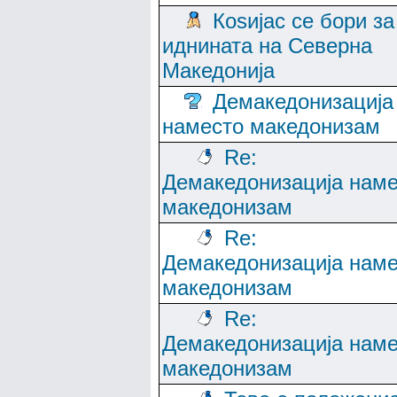
Коѕијас се бори за
иднината на Северна
Македонија
Демакедонизација
наместо македонизам
Re:
Демакедонизација нам
македонизам
Re:
Демакедонизација нам
македонизам
Re:
Демакедонизација нам
македонизам