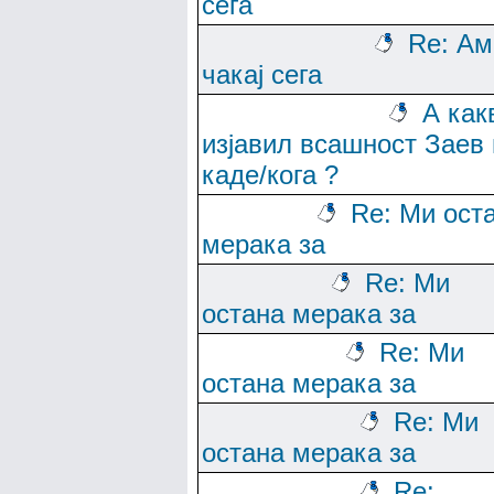
сега
Re: Ам
чакај сега
А как
изјавил всашност Заев 
каде/кога ?
Re: Ми ост
мерака за
Re: Ми
остана мерака за
Re: Ми
остана мерака за
Re: Ми
остана мерака за
Re: