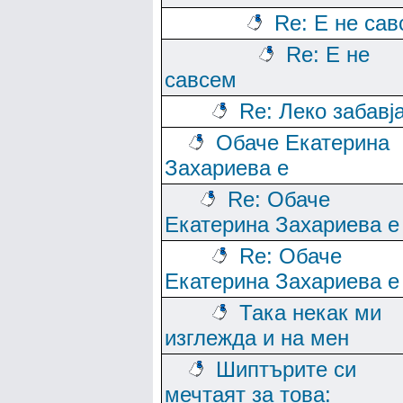
Re: Е не са
Re: Е не
савсем
Re: Леко забавј
Обаче Екатерина
Захариева е
Re: Обаче
Екатерина Захариева е
Re: Обаче
Екатерина Захариева е
Така некак ми
изглежда и на мен
Шиптърите си
мечтаят за това: