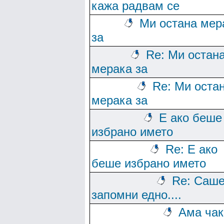
кажа радвам се
Ми остана мер
за
Re: Ми остан
мерака за
Re: Ми оста
мерака за
Е ако беше
избрано името
Re: Е ако
беше избрано името
Re: Саше
запомни едно....
Ама чак