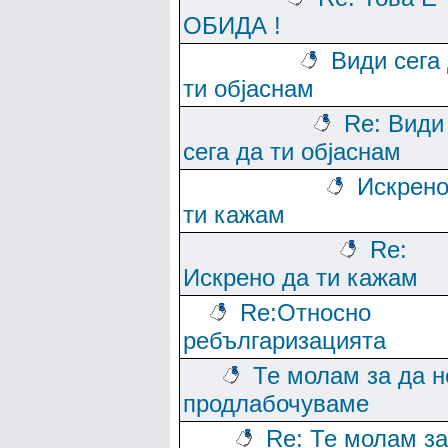
ОБИДА !
Види сега
ти објаснам
Re: Види
сега да ти објаснам
Искрено
ти кажам
Re:
Искрено да ти кажам
Re:Относно
ребългаризацията
Те молам за да н
продлабочуваме
Re: Те молам за