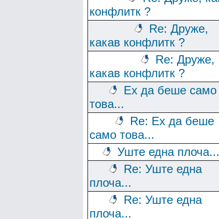
конфлитк ?
Re: Друже,
какав конфлитк ?
Re: Друже,
какав конфлитк ?
Ех да беше само
това...
Re: Ех да беше
само това...
Уште една плоча..
Re: Уште една
плоча...
Re: Уште една
плоча...