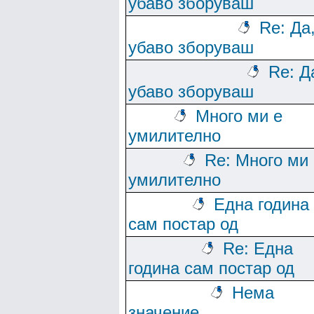
убаво зборуваш
Re: Да
убаво зборуваш
Re: Д
убаво зборуваш
Много ми е
умилително
Re: Много ми 
умилително
Една година
сам постар од
Re: Една
година сам постар од
Нема
значение