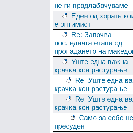
не ги продлабочуваме
Еден од хората ко
е оптимист
Re: Започва
последната етапа од
пропадането на македо
Уште една важна
крачка кон растурање
Re: Уште една в
крачка кон растурање
Re: Уште една в
крачка кон растурање
Само за себе не
пресуден