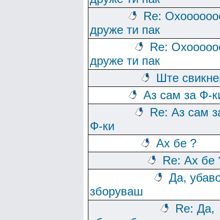
Re: Охоооооо
друже ти пак
Re: Охооооо
друже ти пак
Ште свикн
Аз сам за Ф-к
Re: Аз сам з
Ф-ки
Ах бе ?
Re: Ах бе 
Да, убав
зборуваш
Re: Да,