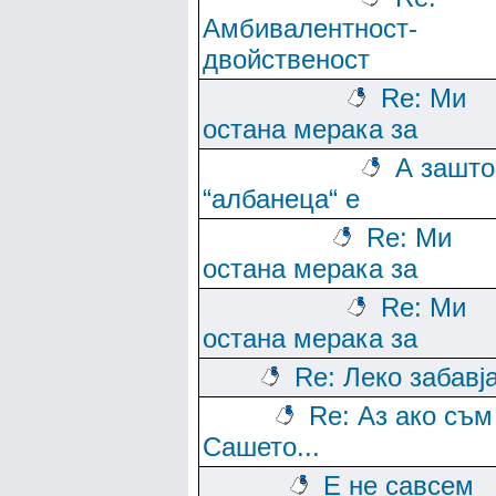
Амбивалентност-
двойственост
Re: Ми
остана мерака за
А зашто
“албанеца“ е
Re: Ми
остана мерака за
Re: Ми
остана мерака за
Re: Леко забавј
Re: Аз ако съм
Сашето...
Е не савсем