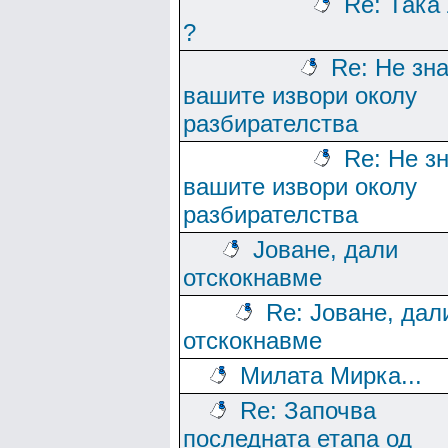
Re: Така
?
Re: Не зн
вашите извори околу
разбирателства
Re: Не з
вашите извори околу
разбирателства
Јоване, дали
отскокнавме
Re: Јоване, дал
отскокнавме
Милата Мирка...
Re: Започва
последната етапа од