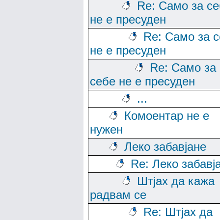
Re: Само за с
не е пресуден
Re: Само за 
не е пресуден
Re: Само за
себе не е пресуден
...
Комоентар не е
нужен
Леко забавјане
Re: Леко забавј
Штјах да кажа
радвам се
Re: Штјах да