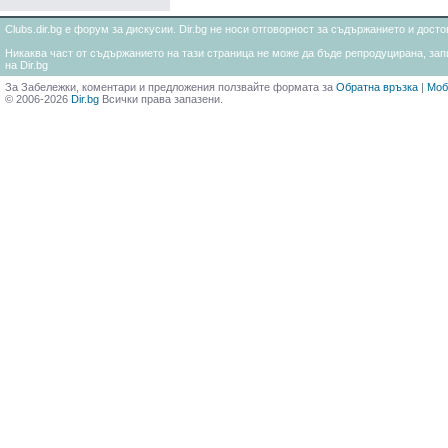
Clubs.dir.bg е форум за дискусии. Dir.bg не носи отговорност за съдържанието и дос
Никаква част от съдържанието на тази страница не може да бъде репродуцирана, запи
на Dir.bg
За Забележки, коментари и предложения ползвайте формата за
Обратна връзка
|
Моб
© 2006-2026
Dir.bg
Всички права запазени.