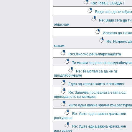
Re: Това Е ОБИДА !
Види сега да ти обја
Re: Види сега да ти
објаснам
Искрено да ти к
Re: Искрено да
кажам
Re:Относно ребългаризацията
Те молам за да не ги продлабочув
Re: Те молам за да не ги
продлабочуваме
Еден од хората които е оптимист
Re: Започва последната етапа од
пропадането на македон
Уште една важна крачка кон растура
Re: Уште една важна крачка кон
растурање
Re: Уште една важна крачка кон
растурање