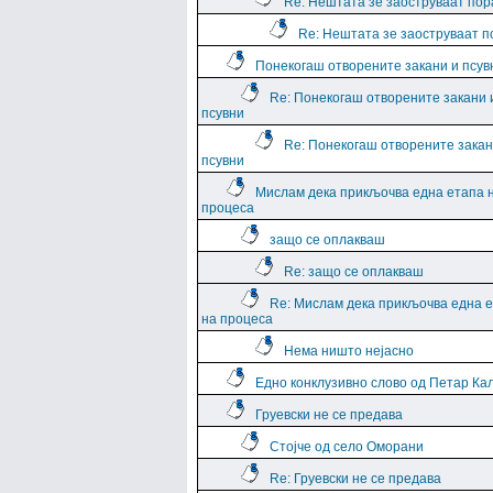
Re: Нештата зе заоструваат пор
Re: Нештата зе заоструваат 
Понекогаш отворените закани и псув
Re: Понекогаш отворените закани 
псувни
Re: Понекогаш отворените закан
псувни
Мислам дека прикљочва една етапа 
процеса
защо се оплакваш
Re: защо се оплакваш
Re: Мислам дека прикљочва една 
на процеса
Нема ништо нејасно
Едно конклузивно слово од Петар Ка
Груевски не се предава
Стојче од село Оморани
Re: Груевски не се предава