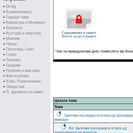
•
Dir.bg
•
Взаимопомощ
•
Горещи теми
•
Компютри и Интернет
•
Контакти
•
Култура и изкуство
Съдържаниет е скрито
Влезте за да го видите
•
Мнения
•
Наука
•
Политика, Свят
“Ако на македонизма днес помислите му бяха 
•
Спорт
•
Техника
•
Градове
•
Религия и мистика
•
Фен клубове
•
Хоби, Развлечения
•
Общества
•
Я, архивите са живи
Цялата тема
Тема
Започва последната етапа од пропадан
македон
Re: Започва последната етапа од
пропадането на македон