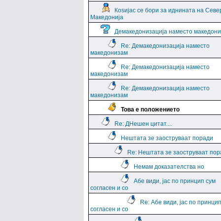
Коѕијас се бори за иднината на Севе
Македонија
Демакедонизација наместо македон
Re: Демакедонизација наместо
македонизам
Re: Демакедонизација наместо
македонизам
Re: Демакедонизација наместо
македонизам
Това е положението
Re: ДНешен цитат....
Нештата зе заоструваат поради
Re: Нештата зе заоструваат пор
Немам доказателства но
Абе види, јас по принцип сум
согласен и со
Re: Абе види, јас по принци
согласен и со