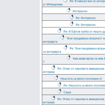
Re: В смисал кои се интер
от МАкедонија
Интересно
Re: Интересно
Re: Интересно
Re: И Ефтов треба от нешто д
Тези предавања всашност н
интервјута
Re: Тези предавања всаш
са интервјута
Ама каква врска си има
?
Re: Откас от најновата македонска
историја
Нештата са много посложни от
Re: Нештата са много посложн
Саше
Re: Откас от најновата македонска
историја