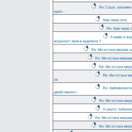
Re: Саше, запомни
едно....
Ама чакај сега
Re: Ама чакај с
А какво е из
всашност Заев и каде/кога ?
Re: Ми остана мерака з
Re: Ми остана мерака
Re: Ми остана мера
Re: Ми остана м
за
Re: Амбивалентн
двойственост
Re: Ми остана мера
А зашто “албане
Re: Ми остана мерака
Re: Ми остана мера