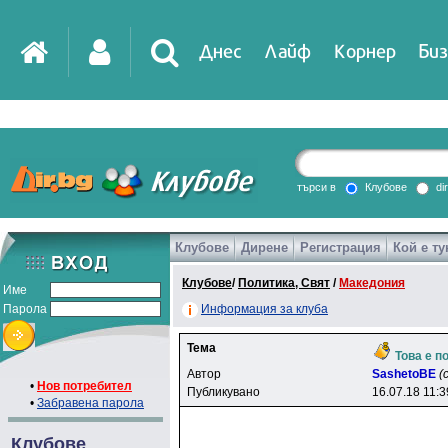
Днес
Лайф
Корнер
Биз
IT
DirTV
Impressio
търси в
Клубове
di
Клубове
Дирене
Регистрация
Кой е ту
Games
Клубове
/
Политика, Свят
/
Македония
Име
Парола
Информация за клуба
Тема
Това е п
Автор
SashetoBE
(
•
Нов потребител
Публикувано
16.07.18 11:3
•
Забравена парола
Клубове