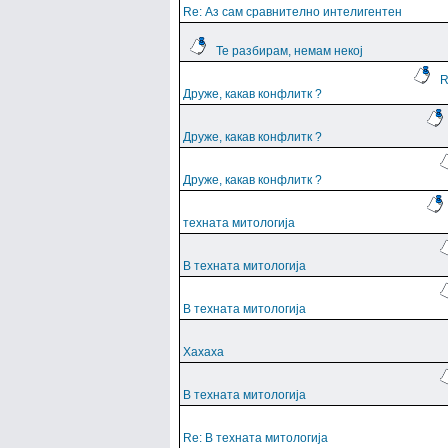
Re: Аз сам сравнително интелигентен
Те разбирам, немам некој
R
Друже, какав конфлитк ?
Друже, какав конфлитк ?
Друже, какав конфлитк ?
техната митологија
В техната митологија
В техната митологија
Хахаха
В техната митологија
Re: В техната митологија