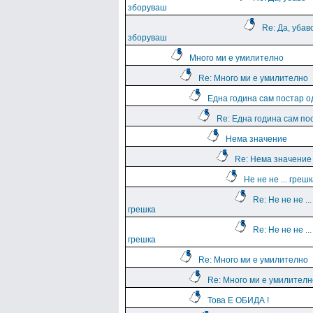
зборуваш
Re: Да, убав
зборуваш
Много ми е умилително
Re: Много ми е умилително
Една година сам постар о
Re: Една година сам по
Нема значение
Re: Нема значение
Не не не ... греш
Re: Не не не ...
грешка
Re: Не не не ...
грешка
Re: Много ми е умилително
Re: Много ми е умилителн
Това Е ОБИДА !