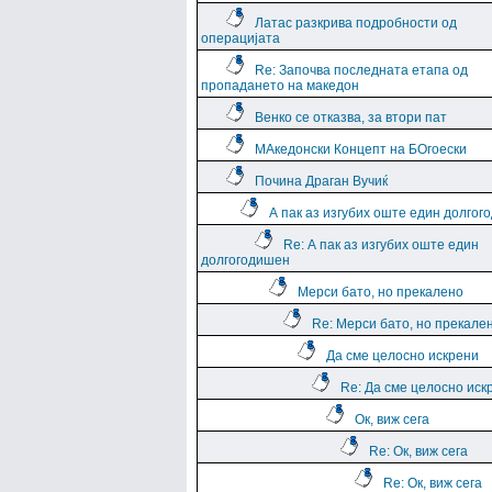
Латас разкрива подробности од
операцијата
Re: Започва последната етапа од
пропадането на македон
Венко се отказва, за втори пат
МАкедонски Концепт на БОгоески
Почина Драган Вучиќ
А пак аз изгубих оште един долго
Re: А пак аз изгубих оште един
долгогодишен
Мерси бато, но прекалено
Re: Мерси бато, но прекале
Да сме целосно искрени
Re: Да сме целосно иск
Ок, виж сега
Re: Ок, виж сега
Re: Ок, виж сега