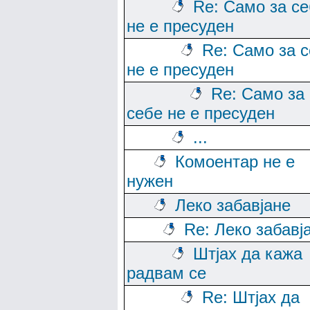
Re: Само за с
не е пресуден
Re: Само за 
не е пресуден
Re: Само за
себе не е пресуден
...
Комоентар не е
нужен
Леко забавјане
Re: Леко забавј
Штјах да кажа
радвам се
Re: Штјах да