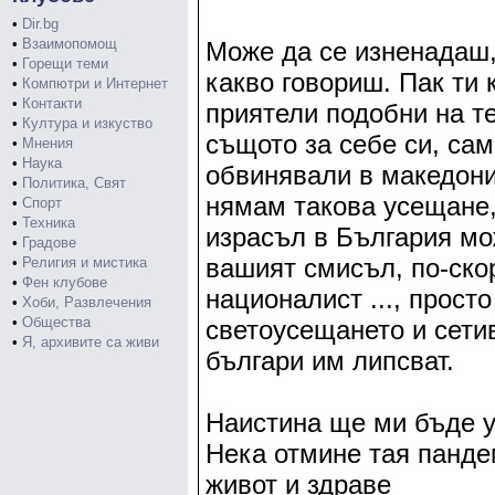
•
Dir.bg
•
Взаимопомощ
Може да се изненадаш,
•
Горещи теми
какво говориш. Пак ти 
•
Компютри и Интернет
•
Контакти
приятели подобни на т
•
Култура и изкуство
същото за себе си, сам
•
Мнения
•
Наука
обвинявали в македониз
•
Политика, Свят
нямам такова усещане,
•
Спорт
•
Техника
израсъл в България мо
•
Градове
вашият смисъл, по-ско
•
Религия и мистика
•
Фен клубове
националист ..., прост
•
Хоби, Развлечения
•
Общества
светоусещането и сетив
•
Я, архивите са живи
българи им липсват.
Наистина ще ми бъде у
Нека отмине тая панде
живот и здраве