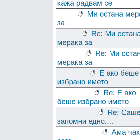
кажа радвам се
Ми остана мер
за
Re: Ми остан
мерака за
Re: Ми оста
мерака за
Е ако беше
избрано името
Re: Е ако
беше избрано името
Re: Саше
запомни едно....
Ама чак