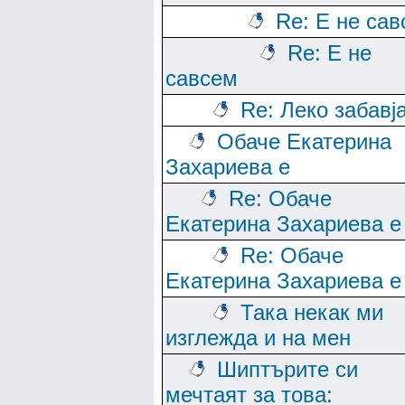
Re: Е не са
Re: Е не
савсем
Re: Леко забавј
Обаче Екатерина
Захариева е
Re: Обаче
Екатерина Захариева е
Re: Обаче
Екатерина Захариева е
Така некак ми
изглежда и на мен
Шиптърите си
мечтаят за това: