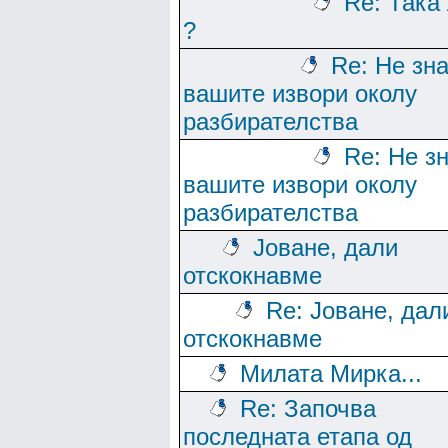
Re: Така
?
Re: Не зн
вашите извори околу
разбирателства
Re: Не з
вашите извори околу
разбирателства
Јоване, дали
отскокнавме
Re: Јоване, дал
отскокнавме
Милата Мирка...
Re: Започва
последната етапа од