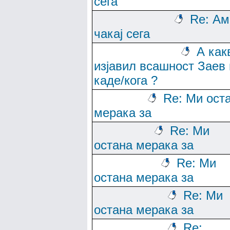
сега
Re: Ам
чакај сега
А как
изјавил всашност Заев 
каде/кога ?
Re: Ми ост
мерака за
Re: Ми
остана мерака за
Re: Ми
остана мерака за
Re: Ми
остана мерака за
Re: