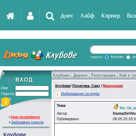
Днес
Лайф
Корнер
Биз
IT
DirTV
Impressio
търси в
Клубове
di
Клубове
Дирене
Регистрация
Кой е ту
Games
Клубове
/
Политика, Свят
/
Македония
Име
Парола
Информация за клуба
Тема
Re: Ок, 
Автор
DannyDeVito
•
Нов потребител
Публикувано
06.05.20 20:
•
Забравена парола
Клубове