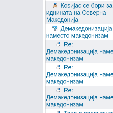
Коѕијас се бори за
иднината на Северна
Македонија
Демакедонизација
наместо македонизам
Re:
Демакедонизација нам
македонизам
Re:
Демакедонизација нам
македонизам
Re:
Демакедонизација нам
македонизам