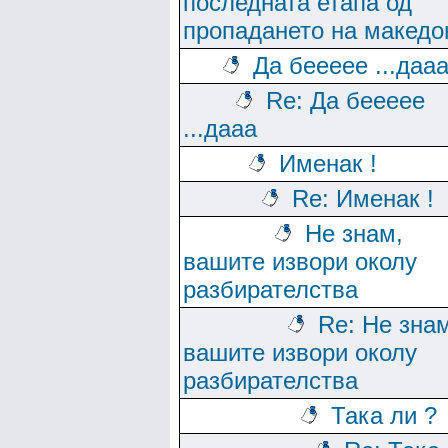
последната етапа од
пропадането на македо
Да беееее ...даа
Re: Да беееее
...дааа
Именак !
Re: Именак !
Не знам,
вашите извори околу
разбирателства
Re: Не зна
вашите извори околу
разбирателства
Така ли ?