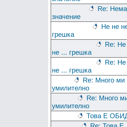
Re: Нема
значение
Не не не
грешка
Re: Не
не ... грешка
Re: Не
не ... грешка
Re: Много ми 
умилително
Re: Много м
умилително
Това Е ОБИД
Re: Това Е