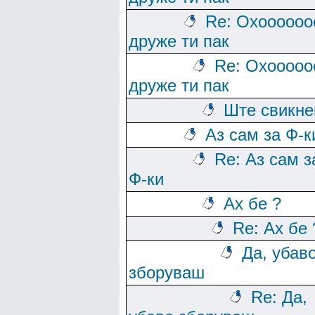
Re: Охоооооо
друже ти пак
Re: Охооооо
друже ти пак
Ште свикн
Аз сам за Ф-к
Re: Аз сам з
Ф-ки
Ах бе ?
Re: Ах бе 
Да, убав
зборуваш
Re: Да,