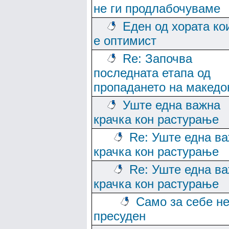
не ги продлабочуваме
Еден од хората ко
е оптимист
Re: Започва
последната етапа од
пропадането на македо
Уште една важна
крачка кон растурање
Re: Уште една в
крачка кон растурање
Re: Уште една в
крачка кон растурање
Само за себе не
пресуден