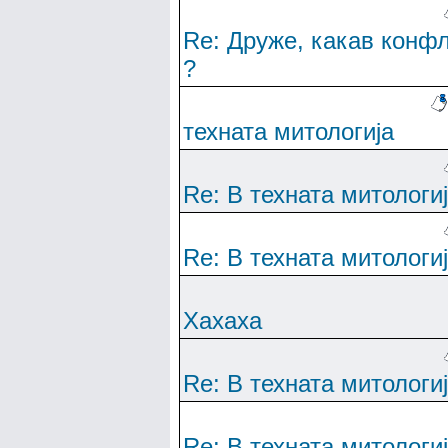
Re: Друже, какав конф
?
техната митологија
Re: В техната митологи
Re: В техната митологи
Хахаха
Re: В техната митологи
Re: В техната митологи