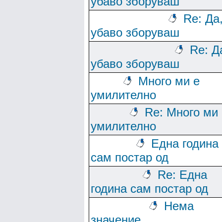
убаво зборуваш
Re: Да
убаво зборуваш
Re: Д
убаво зборуваш
Много ми е
умилително
Re: Много ми 
умилително
Една година
сам постар од
Re: Една
година сам постар од
Нема
значение