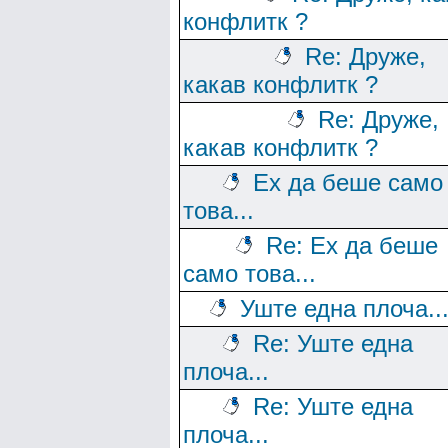
конфлитк ?
Re: Друже,
какав конфлитк ?
Re: Друже,
какав конфлитк ?
Ех да беше само
това...
Re: Ех да беше
само това...
Уште една плоча..
Re: Уште една
плоча...
Re: Уште една
плоча...