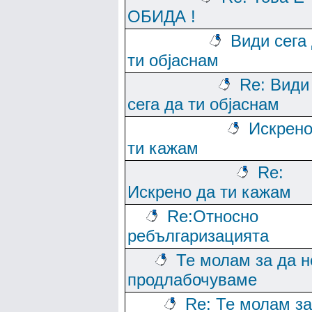
ОБИДА !
Види сега
ти објаснам
Re: Види
сега да ти објаснам
Искрено
ти кажам
Re:
Искрено да ти кажам
Re:Относно
ребългаризацията
Те молам за да н
продлабочуваме
Re: Те молам за