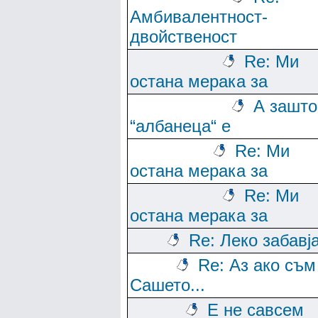
Амбивалентност-
двойственост
Re: Ми
остана мерака за
А зашто
“албанеца“ е
Re: Ми
остана мерака за
Re: Ми
остана мерака за
Re: Леко забавј
Re: Аз ако съм
Сашето...
Е не савсем