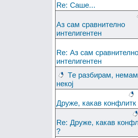
Re: Саше...
Аз сам сравнително
интелигентен
Re: Аз сам сравнителн
интелигентен
Те разбирам, немам
некој
Друже, какав конфлитк
Re: Друже, какав конф
?