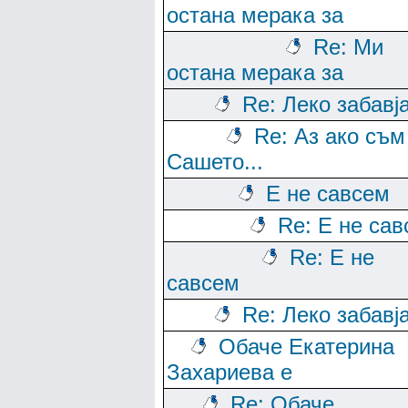
остана мерака за
Re: Ми
остана мерака за
Re: Леко забавј
Re: Аз ако съм
Сашето...
Е не савсем
Re: Е не са
Re: Е не
савсем
Re: Леко забавј
Обаче Екатерина
Захариева е
Re: Обаче