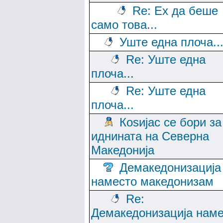
Re: Ех да беше
само това...
Уште една плоча..
Re: Уште една
плоча...
Re: Уште една
плоча...
Коѕијас се бори за
иднината на Северна
Македонија
Демакедонизација
наместо македонизам
Re:
Демакедонизација нам