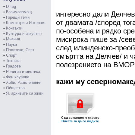
•
Dir.bg
•
Взаимопомощ
интересно дали Делчев
•
Горещи теми
от двамата /според то
•
Компютри и Интернет
•
Контакти
по-особена и рядко ср
•
Култура и изкуство
мисирока пише за /сев
•
Мнения
•
Наука
след илинденско-преобр
•
Политика, Свят
смъртта на Делчев/ и ч
•
Спорт
•
Техника
полезрението на ВМОРО
•
Градове
•
Религия и мистика
•
Фен клубове
кажи му северномаке
•
Хоби, Развлечения
•
Общества
•
Я, архивите са живи
Съдържаниет е скрито
Влезте за да го видите