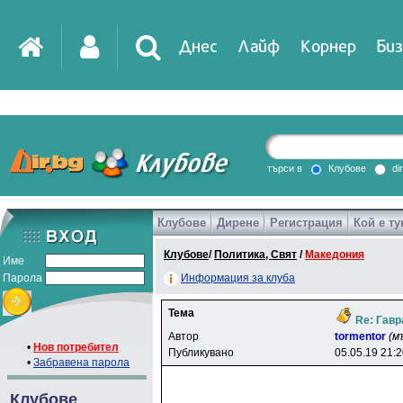
Днес
Лайф
Корнер
Биз
IT
DirTV
Impressio
търси в
Клубове
di
Клубове
Дирене
Регистрация
Кой е ту
Games
Клубове
/
Политика, Свят
/
Македония
Име
Парола
Информация за клуба
Тема
Re: Гавр
Автор
tormentor
(м
•
Нов потребител
Публикувано
05.05.19 21:
•
Забравена парола
Клубове