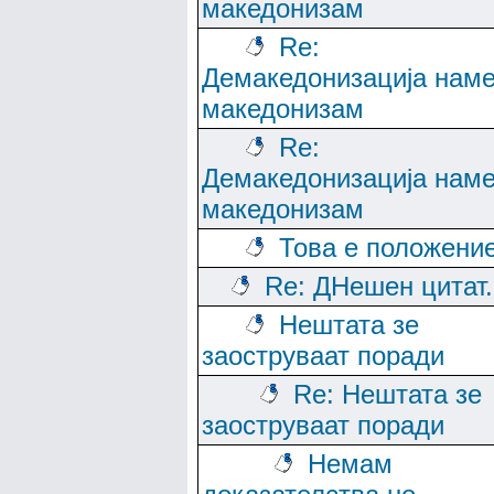
македонизам
Re:
Демакедонизација нам
македонизам
Re:
Демакедонизација нам
македонизам
Това е положени
Re: ДНешен цитат..
Нештата зе
заоструваат поради
Re: Нештата зе
заоструваат поради
Немам