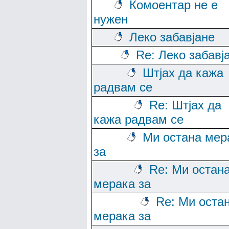
Комоентар не е
нужен
Леко забавјане
Re: Леко забавј
Штјах да кажа
радвам се
Re: Штјах да
кажа радвам се
Ми остана мер
за
Re: Ми остан
мерака за
Re: Ми оста
мерака за