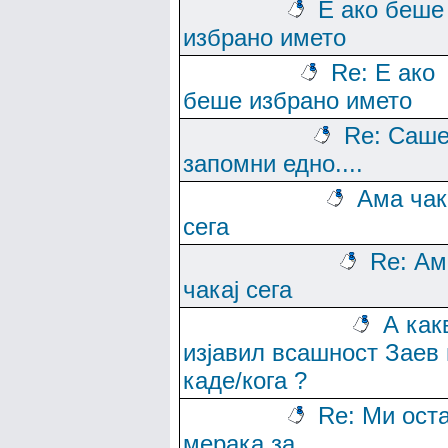
Е ако беше
избрано името
Re: Е ако
беше избрано името
Re: Саше
запомни едно....
Ама чак
сега
Re: Ам
чакај сега
А как
изјавил всашност Заев 
каде/кога ?
Re: Ми ост
мерака за