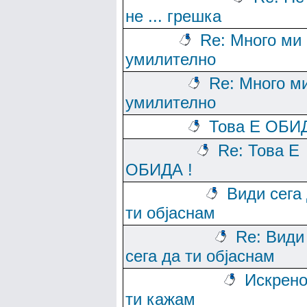
не ... грешка
Re: Много ми 
умилително
Re: Много м
умилително
Това Е ОБИД
Re: Това Е
ОБИДА !
Види сега
ти објаснам
Re: Види
сега да ти објаснам
Искрено
ти кажам