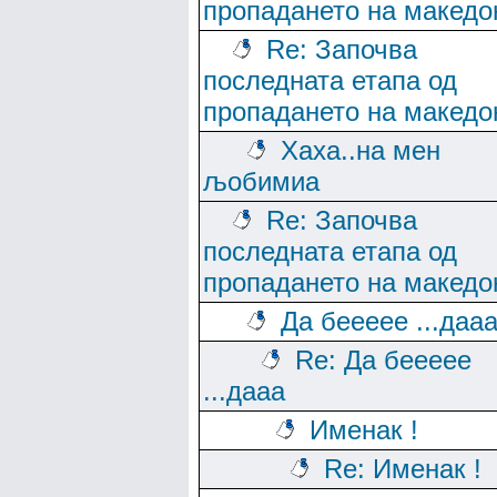
пропадането на македо
Re: Започва
последната етапа од
пропадането на македо
Хаха..на мен
љобимиа
Re: Започва
последната етапа од
пропадането на македо
Да беееее ...даа
Re: Да беееее
...дааа
Именак !
Re: Именак !