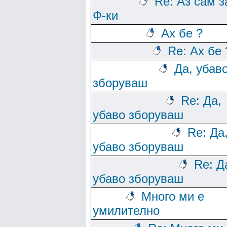
Re: Аз сам з
Ф-ки
Ах бе ?
Re: Ах бе 
Да, убав
зборуваш
Re: Да,
убаво зборуваш
Re: Да
убаво зборуваш
Re: Д
убаво зборуваш
Много ми е
умилително