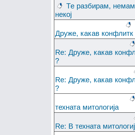
Те разбирам, немам
некој
Друже, какав конфлитк
Re: Друже, какав конф
?
Re: Друже, какав конф
?
техната митологија
Re: В техната митологи