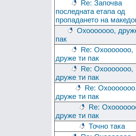
Re: Започва
последната етапа од
пропадането на македо
Охооооооо, друж
пак
Re: Охооооооо,
друже ти пак
Re: Охооооооо,
друже ти пак
Re: Охооооооо
друже ти пак
Re: Охоооооо
друже ти пак
Точно така