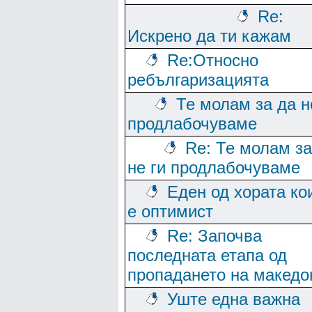
Re:
Искрено да ти кажам
Re:Относно
ребългаризацията
Те молам за да н
продлабочуваме
Re: Те молам за
не ги продлабочуваме
Еден од хората ко
е оптимист
Re: Започва
последната етапа од
пропадането на македо
Уште една важна