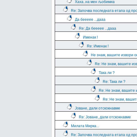
Хаха..на мен љобимиа
Re: Започва последната етапа од пр
Да беееее ...дааа
Re: Да беееее ...дааа
Именак !
Re: Именак !
Не знам, вашите извори о
Re: Не знам, вашите из
Така ли ?
Re: Така ли ?
Re: Не знам, вашите 
Re: Не знам, вашит
Јоване, дали отскокнавме
Re: Јоване, дали отскокнавме
Милата Мирка...
Re: Започва последната етапа од пр