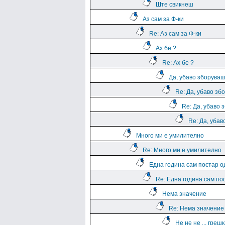
Ште свикнеш
Аз сам за Ф-ки
Re: Аз сам за Ф-ки
Ах бе ?
Re: Ах бе ?
Да, убаво зборува
Re: Да, убаво зб
Re: Да, убаво 
Re: Да, уба
Много ми е умилително
Re: Много ми е умилително
Една година сам постар о
Re: Една година сам по
Нема значение
Re: Нема значение
Не не не ... греш