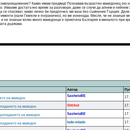
а самоунищожение? Какво имам предвид! Познавам възрастен македонец (но н
ко. Имахме достатъчно време за разговори, даже се случи да апнем и пийнем з
а се спасяват, какво лично би предпочел, ми каза без съмнение Гърция. Дал
именти (нали Гевгели е погранично), но ме изненада. Мисля, че не знаеше мн
е и не знаеше колко много македонци е приютила България в миналото при кр
ката държава.
Автор
Пу
SashetoBE
17.
ето на македон
Shtrkot
17.
опадането на македон
SashetoBE
17.
пропадането на македон
ludo-mlado
17.
опадането на македон