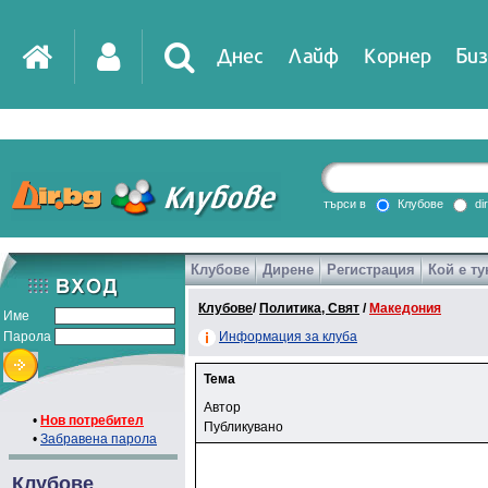
Днес
Лайф
Корнер
Биз
търси в
Клубове
di
Клубове
Дирене
Регистрация
Кой е ту
Клубове
/
Политика, Свят
/
Македония
Име
Парола
Информация за клуба
Тема
Автор
•
Нов потребител
Публикувано
•
Забравена парола
Клубове