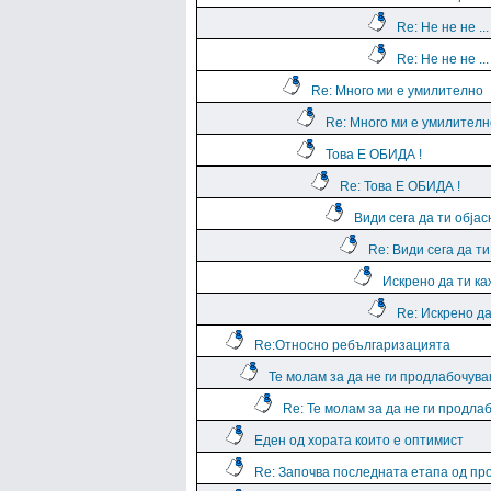
Re: Не не не ..
Re: Не не не ..
Re: Много ми е умилително
Re: Много ми е умилителн
Това Е ОБИДА !
Re: Това Е ОБИДА !
Види сега да ти обја
Re: Види сега да т
Искрено да ти к
Re: Искрено да
Re:Относно ребългаризацията
Те молам за да не ги продлабочув
Re: Те молам за да не ги продла
Еден од хората които е оптимист
Re: Започва последната етапа од пр