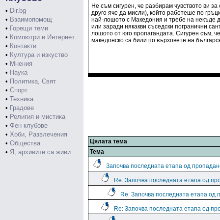
Не съм сигурен, че разбирам чувството ви з
•
Dir.bg
друго яче да мисли), който работеше по гръц
•
Взаимопомощ
най-лошото с Македония и требе на некъде д
или заради някакви съседски погранични сант
•
Горещи теми
лошото от юго пропагандата. Сигурен съм, ч
•
Компютри и Интернет
македонско са били по върховете на българс
•
Контакти
•
Култура и изкуство
•
Мнения
•
Наука
•
Политика, Свят
•
Спорт
•
Техника
•
Градове
•
Религия и мистика
•
Фен клубове
•
Хоби, Развлечения
Цялата тема
•
Общества
•
Я, архивите са живи
Тема
Започва последната етапа од пропадан
Re: Започва последната етапа од пр
Re: Започва последната етапа од 
Re: Започва последната етапа од пр