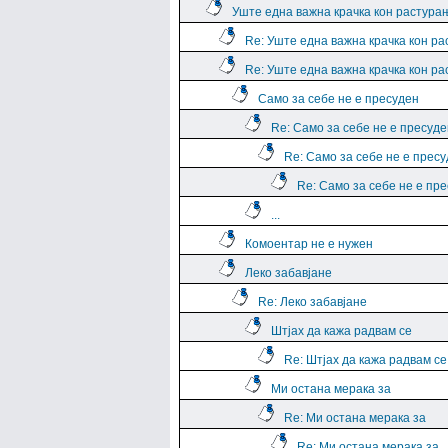
Уште една важна крачка кон растура
Re: Уште една важна крачка кон р
Re: Уште една важна крачка кон р
Само за себе не е пресуден
Re: Само за себе не е пресуде
Re: Само за себе не е прес
Re: Само за себе не е пр
...
Комоентар не е нужен
Леко забавјане
Re: Леко забавјане
Штјах да кажа радвам се
Re: Штјах да кажа радвам се
Ми остана мерака за
Re: Ми остана мерака за
Re: Ми остана мерака за