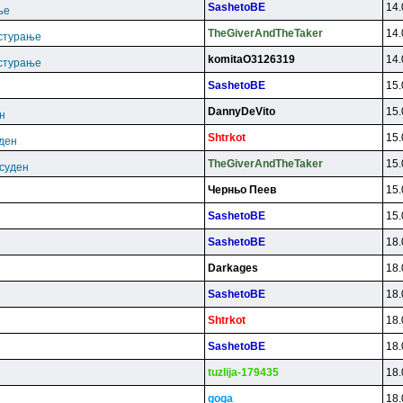
SashetoBE
14.
ње
TheGiverAndTheTaker
14.
астурање
komitaO3126319
14.
астурање
SashetoBE
15.
DannyDeVito
15.
н
Shtrkot
15.
уден
TheGiverAndTheTaker
15.
есуден
Чepньo Пeeв
15.
SashetoBE
15.
SashetoBE
18.
Darkages
18.
SashetoBE
18.
Shtrkot
18.
SashetoBE
18.
tuzlija-179435
18.
goga
18.