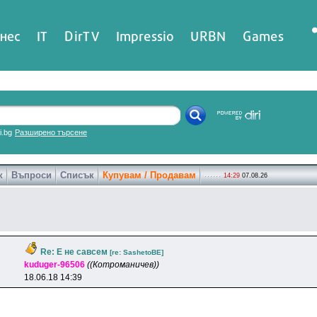
нес
IT
DirTV
Impressio
URBN
Games
ri.bg
Разширено търсене
к
Въпроси
Списък
Купувам / Продавам
14:29
07.08.26
Re: Е не савсем
[re: SashetoBE]
kuduger-96506
((Котроманичев))
18.06.18 14:39