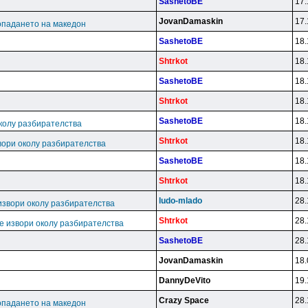
SashetoBE
17.
JovanDamaskin
17.
опадането на македон
SashetoBE
18.
Shtrkot
18.
SashetoBE
18.
Shtrkot
18.
SashetoBE
18.
колу разбирателства
Shtrkot
18.
вори околу разбирателства
SashetoBE
18.
Shtrkot
18.
ludo-mlado
28.
извори околу разбирателства
Shtrkot
28.
е извори околу разбирателства
SashetoBE
28.
JovanDamaskin
18.
DannyDeVito
19.
Crazy Space
28.
опадането на македон