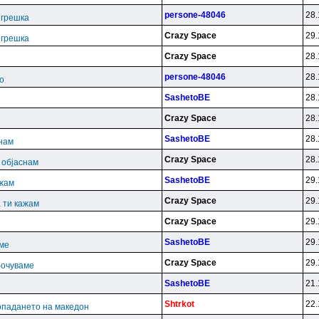
persone-48046
28.
. грешка
Crazy Space
29.
. грешка
Crazy Space
28.
persone-48046
28.
о
SashetoBE
28.
Crazy Space
28.
SashetoBE
28.
снам
Crazy Space
28.
и објаснам
SashetoBE
29.
ажам
Crazy Space
29.
 ти кажам
Crazy Space
29.
SashetoBE
29.
аме
Crazy Space
29.
бочуваме
SashetoBE
21.
Shtrkot
22.
опадането на македон