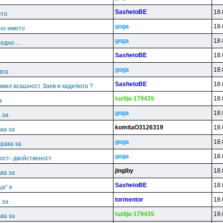
SashetoBE
18.
ето
goga
18.
но името
goga
18.
дно....
SashetoBE
18.
goga
18.
ега
SashetoBE
18.
јавил всашност Заев и каде/кога ?
tuzlija-179435
18.
а
goga
18.
 за
komitaO3126319
18.
ка за
goga
18.
рака за
goga
18.
ост- двойственост
jingiby
18.
ка за
SashetoBE
18.
ца“ е
tormentor
18.
 за
tuzlija-179435
19.
ка за