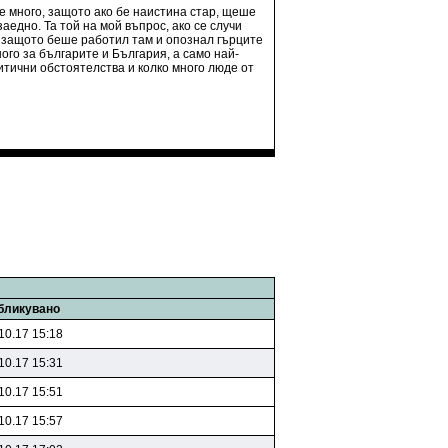
е много, защото ако бе наистина стар, щеше
аедно. Та той на мой въпрос, ако се случи
и защото беше работил там и опознал гърците
ого за българите и България, а само най-
итични обстоятелства и колко много люде от
бликувано
10.17 15:18
10.17 15:31
10.17 15:51
10.17 15:57