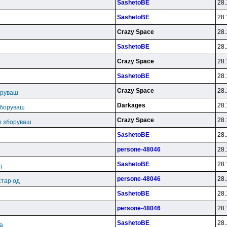
SashetoBE
28.
SashetoBE
28.
Crazy Space
28.
SashetoBE
28.
Crazy Space
28.
SashetoBE
28.
ш
Crazy Space
28.
оруваш
Darkages
28.
зборуваш
Crazy Space
28.
во зборуваш
SashetoBE
28.
persone-48046
28.
SashetoBE
28.
д
persone-48046
28.
стар од
SashetoBE
28.
persone-48046
28.
SashetoBE
28.
ка