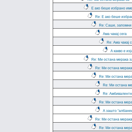
Е ако беше избрано им
Re: Е ако беше избра
Re: Саше, запомни е
Ама чакај сега
Re: Ама чакај с
А какво е из
Re: Ми остана мерака з
Re: Ми остана мерака
Re: Ми остана мера
Re: Ми остана ме
Re: Амбивалентн
Re: Ми остана мера
А зашто “албане
Re: Ми остана мерака
Re: Ми остана мера