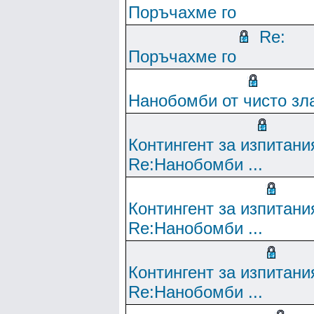
Поръчахме го
Re:
Поръчахме го
Нанобомби от чисто зл
Контингент за изпитани
Re:Нанобомби ...
Контингент за изпитани
Re:Нанобомби ...
Контингент за изпитани
Re:Нанобомби ...