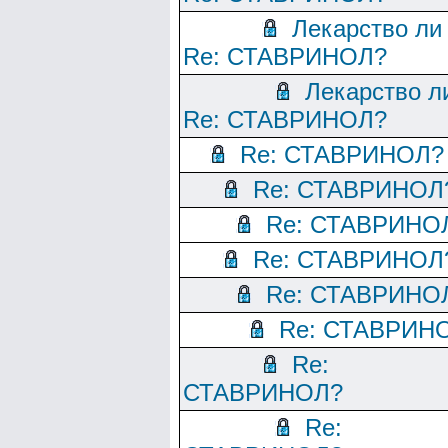
Лекарство ли
Re: СТАВРИНОЛ?
Лекарство л
Re: СТАВРИНОЛ?
Re: СТАВРИНОЛ?
Re: СТАВРИНОЛ
Re: СТАВРИНО
Re: СТАВРИНОЛ
Re: СТАВРИНО
Re: СТАВРИН
Re:
СТАВРИНОЛ?
Re: