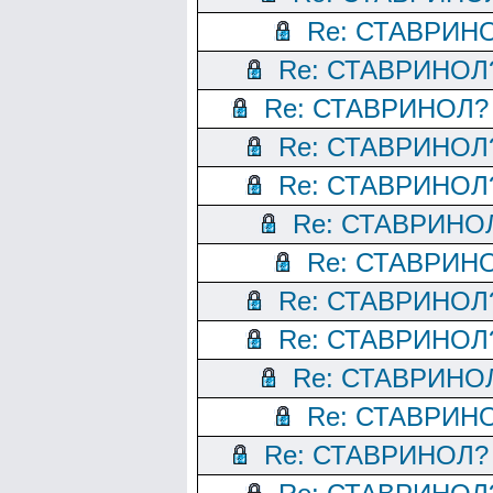
Re: СТАВРИН
Re: СТАВРИНОЛ
Re: СТАВРИНОЛ?
Re: СТАВРИНОЛ
Re: СТАВРИНОЛ
Re: СТАВРИНО
Re: СТАВРИН
Re: СТАВРИНОЛ
Re: СТАВРИНОЛ
Re: СТАВРИНО
Re: СТАВРИН
Re: СТАВРИНОЛ?