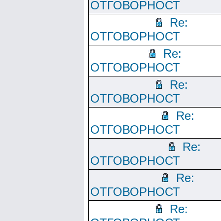
ОТГОВОРНОСТ
Re:
ОТГОВОРНОСТ
Re:
ОТГОВОРНОСТ
Re:
ОТГОВОРНОСТ
Re:
ОТГОВОРНОСТ
Re:
ОТГОВОРНОСТ
Re:
ОТГОВОРНОСТ
Re: