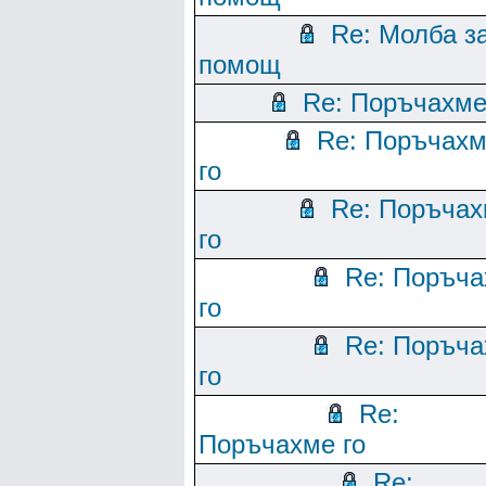
Re: Молба з
помощ
Re: Поръчахме
Re: Поръчах
го
Re: Поръча
го
Re: Поръч
го
Re: Поръч
го
Re:
Поръчахме го
Re: