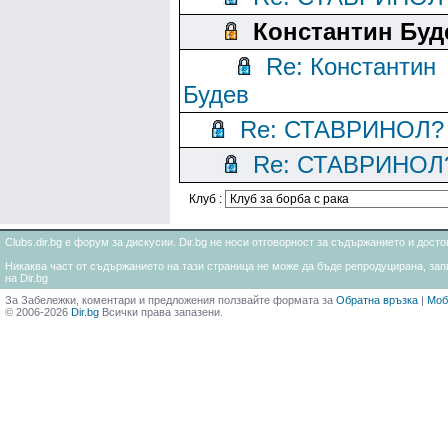
Константин Буд
Re: Константин
Будев
Re: СТАВРИНОЛ?
Re: СТАВРИНОЛ
Клуб :
Clubs.dir.bg е форум за дискусии. Dir.bg не носи отговорност за съдържанието и дос
Никаква част от съдържанието на тази страница не може да бъде репродуцирана, запи
на Dir.bg
За Забележки, коментари и предложения ползвайте формата за
Обратна връзка
|
Моб
© 2006-2026
Dir.bg
Всички права запазени.