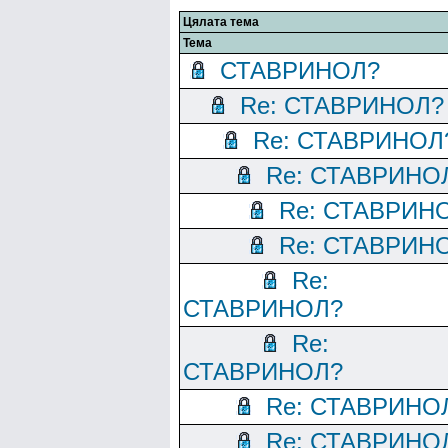
Цялата тема
Тема
СТАВРИНОЛ?
Re: СТАВРИНОЛ?
Re: СТАВРИНОЛ
Re: СТАВРИНО
Re: СТАВРИН
Re: СТАВРИН
Re:
СТАВРИНОЛ?
Re:
СТАВРИНОЛ?
Re: СТАВРИНО
Re: СТАВРИНО