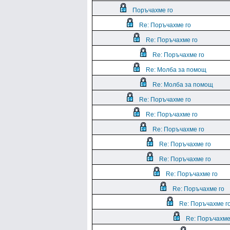
Поръчахме го
Re: Поръчахме го
Re: Поръчахме го
Re: Поръчахме го
Re: Молба за помощ
Re: Молба за помощ
Re: Поръчахме го
Re: Поръчахме го
Re: Поръчахме го
Re: Поръчахме го
Re: Поръчахме го
Re: Поръчахме го
Re: Поръчахме го
Re: Поръчахме г
Re: Поръчахме