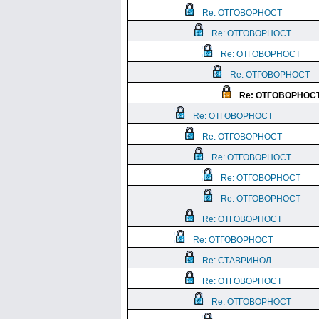
Re: ОТГОВОРНОСТ
Re: ОТГОВОРНОСТ
Re: ОТГОВОРНОСТ
Re: ОТГОВОРНОСТ
Re: ОТГОВОРНОС
Re: ОТГОВОРНОСТ
Re: ОТГОВОРНОСТ
Re: ОТГОВОРНОСТ
Re: ОТГОВОРНОСТ
Re: ОТГОВОРНОСТ
Re: ОТГОВОРНОСТ
Re: ОТГОВОРНОСТ
Re: СТАВРИНОЛ
Re: ОТГОВОРНОСТ
Re: ОТГОВОРНОСТ