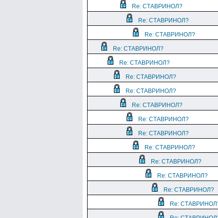
Re: СТАВРИНОЛ?
Re: СТАВРИНОЛ?
Re: СТАВРИНОЛ?
Re: СТАВРИНОЛ?
Re: СТАВРИНОЛ?
Re: СТАВРИНОЛ?
Re: СТАВРИНОЛ?
Re: СТАВРИНОЛ?
Re: СТАВРИНОЛ?
Re: СТАВРИНОЛ?
Re: СТАВРИНОЛ?
Re: СТАВРИНОЛ?
Re: СТАВРИНОЛ?
Re: СТАВРИНОЛ?
Re: СТАВРИНОЛ