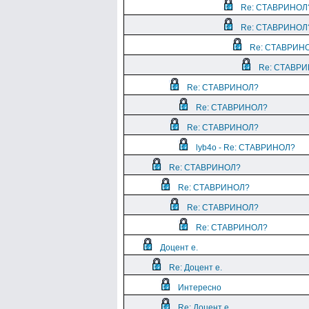
Re: СТАВРИНОЛ
Re: СТАВРИНОЛ
Re: СТАВРИН
Re: СТАВР
Re: СТАВРИНОЛ?
Re: СТАВРИНОЛ?
Re: СТАВРИНОЛ?
lyb4o - Re: СТАВРИНОЛ?
Re: СТАВРИНОЛ?
Re: СТАВРИНОЛ?
Re: СТАВРИНОЛ?
Re: СТАВРИНОЛ?
Доцент е.
Re: Доцент е.
Интересно
Re: Доцент е.