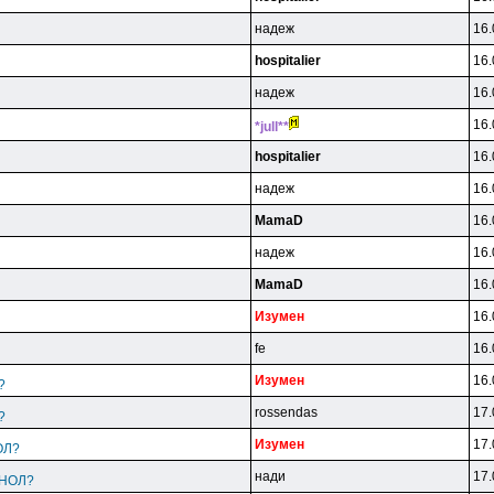
нaдeж
16.
hospitalier
16.
нaдeж
16.
16.
*jull**
hospitalier
16.
нaдeж
16.
MamaD
16.
нaдeж
16.
MamaD
16.
Изyмeн
16.
fe
16.
Изyмeн
16.
?
rossendas
17.
?
Изyмeн
17.
ОЛ?
нaди
17.
ИНОЛ?