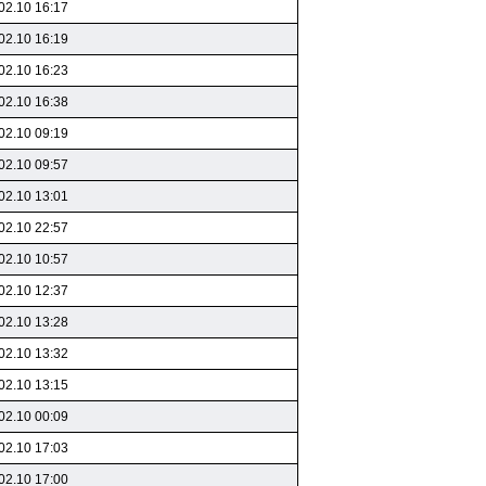
02.10 16:17
02.10 16:19
02.10 16:23
02.10 16:38
02.10 09:19
02.10 09:57
02.10 13:01
02.10 22:57
02.10 10:57
02.10 12:37
02.10 13:28
02.10 13:32
02.10 13:15
02.10 00:09
02.10 17:03
02.10 17:00