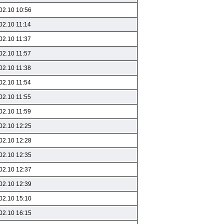
02.10 10:56
02.10 11:14
02.10 11:37
02.10 11:57
02.10 11:38
02.10 11:54
02.10 11:55
02.10 11:59
02.10 12:25
02.10 12:28
02.10 12:35
02.10 12:37
02.10 12:39
02.10 15:10
02.10 16:15