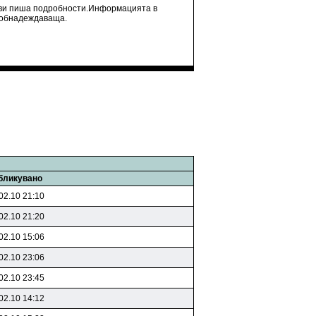
е ви пиша подробности.Информацията в
о обнадеждаваща.
бликувано
02.10 21:10
02.10 21:20
02.10 15:06
02.10 23:06
02.10 23:45
02.10 14:12