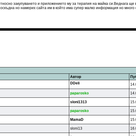
относно закупуването и приложението му за терапия на майка си.Веднага щ
 оскъдна но намерих сайта им в който има супер малко информация но мног
Автор
Пу
DDeli
14.
paparosko
14.
sloni1313
15.
paparosko
15.
MamaD
15.
sloni13
16.