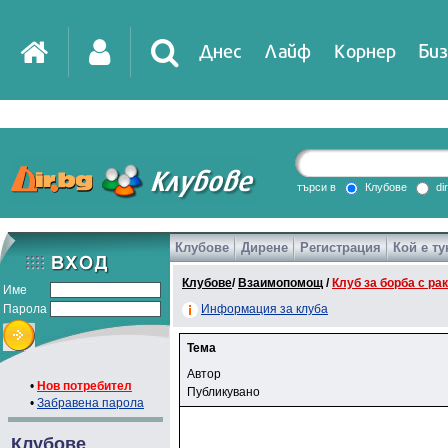
Днес
Лайф
Корнер
Биз
търси в
Клубове
di
Клубове
Дирене
Регистрация
Кой е ту
Клубове
/
Взаимопомощ
/
Клуб за борба с ра
Име
Парола
Информация за клуба
Тема
Автор
•
Нов потребител
Публикувано
•
Забравена парола
Клубове