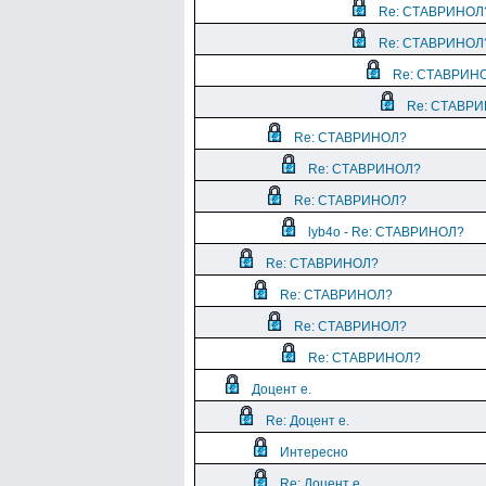
Re: СТАВРИНОЛ
Re: СТАВРИНОЛ
Re: СТАВРИН
Re: СТАВР
Re: СТАВРИНОЛ?
Re: СТАВРИНОЛ?
Re: СТАВРИНОЛ?
lyb4o - Re: СТАВРИНОЛ?
Re: СТАВРИНОЛ?
Re: СТАВРИНОЛ?
Re: СТАВРИНОЛ?
Re: СТАВРИНОЛ?
Доцент е.
Re: Доцент е.
Интересно
Re: Доцент е.