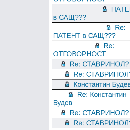
ПАТЕ
в САЩ???
Re:
ПАТЕНТ в САЩ???
Re:
ОТГОВОРНОСТ
Re: СТАВРИНОЛ?
Re: СТАВРИНОЛ
Константин Буде
Re: Константин
Будев
Re: СТАВРИНОЛ?
Re: СТАВРИНОЛ