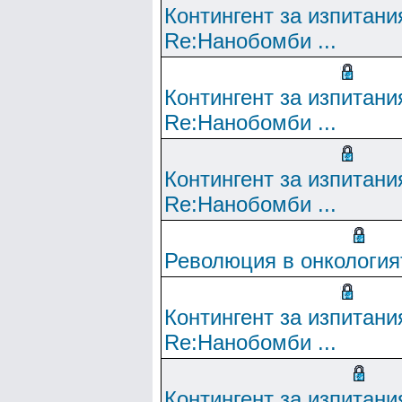
Контингент за изпитани
Re:Нанобомби ...
Контингент за изпитани
Re:Нанобомби ...
Контингент за изпитани
Re:Нанобомби ...
Революция в онкология
Контингент за изпитани
Re:Нанобомби ...
Контингент за изпитани