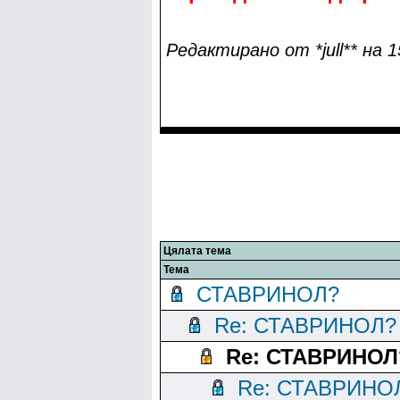
Редактирано от *jull** на 1
Цялата тема
Тема
СТАВРИНОЛ?
Re: СТАВРИНОЛ?
Re: СТАВРИНОЛ
Re: СТАВРИНО