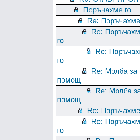
Поръчахме го
Re: Поръчахме
Re: Поръчах
го
Re: Поръча
го
Re: Молба за
помощ
Re: Молба з
помощ
Re: Поръчахме
Re: Поръчах
го