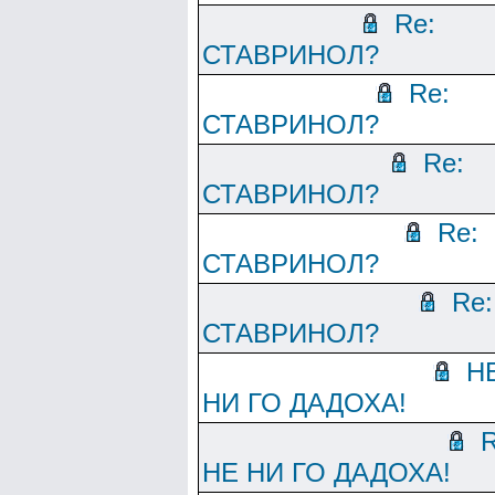
Re:
СТАВРИНОЛ?
Re:
СТАВРИНОЛ?
Re:
СТАВРИНОЛ?
Re:
СТАВРИНОЛ?
Re:
СТАВРИНОЛ?
Н
НИ ГО ДАДОХА!
R
НЕ НИ ГО ДАДОХА!