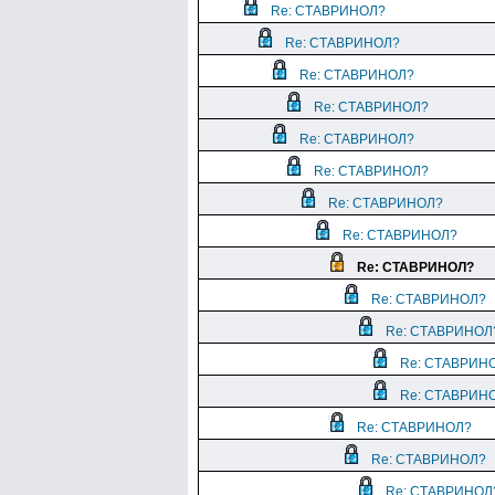
Re: СТАВРИНОЛ?
Re: СТАВРИНОЛ?
Re: СТАВРИНОЛ?
Re: СТАВРИНОЛ?
Re: СТАВРИНОЛ?
Re: СТАВРИНОЛ?
Re: СТАВРИНОЛ?
Re: СТАВРИНОЛ?
Re: СТАВРИНОЛ?
Re: СТАВРИНОЛ?
Re: СТАВРИНОЛ
Re: СТАВРИН
Re: СТАВРИН
Re: СТАВРИНОЛ?
Re: СТАВРИНОЛ?
Re: СТАВРИНОЛ