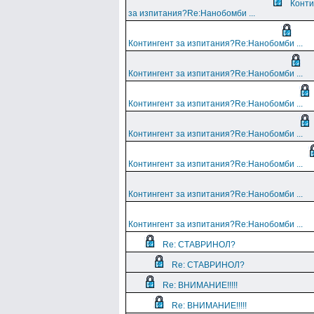
Конти
за изпитания?Re:Нанобомби ...
Контингент за изпитания?Re:Нанобомби ...
Контингент за изпитания?Re:Нанобомби ...
Контингент за изпитания?Re:Нанобомби ...
Контингент за изпитания?Re:Нанобомби ...
Контингент за изпитания?Re:Нанобомби ...
Контингент за изпитания?Re:Нанобомби ...
Контингент за изпитания?Re:Нанобомби ...
Re: СТАВРИНОЛ?
Re: СТАВРИНОЛ?
Re: ВНИМАНИЕ!!!!!
Re: ВНИМАНИЕ!!!!!