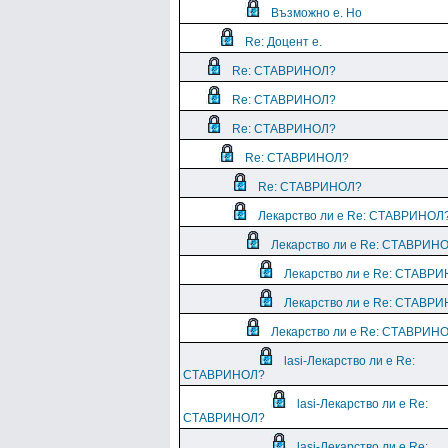
Възможно е. Но
Re: Доцент е.
Re: СТАВРИНОЛ?
Re: СТАВРИНОЛ?
Re: СТАВРИНОЛ?
Re: СТАВРИНОЛ?
Re: СТАВРИНОЛ?
Лекарство ли е Re: СТАВРИНОЛ
Лекарство ли е Re: СТАВРИН
Лекарство ли е Re: СТАВР
Лекарство ли е Re: СТАВР
Лекарство ли е Re: СТАВРИН
lasi-Лекарство ли е Re:
СТАВРИНОЛ?
lasi-Лекарство ли е Re:
СТАВРИНОЛ?
lasi-Лекарство ли е Re: