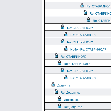
Re: СТАВРИНОЛ
Re: СТАВРИН
Re: СТАВР
Re: СТАВРИНОЛ?
Re: СТАВРИНОЛ?
Re: СТАВРИНОЛ?
lyb4o - Re: СТАВРИНОЛ?
Re: СТАВРИНОЛ?
Re: СТАВРИНОЛ?
Re: СТАВРИНОЛ?
Re: СТАВРИНОЛ?
Доцент е.
Re: Доцент е.
Интересно
Re: Доцент е.