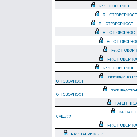
Re: ОТГОВОРНОСТ
Re: ОТГОВОРНОСТ
Re: ОТГОВОРНОСТ
Re: ОТГОВОРНОСТ
Re: ОТГОВОРНО
Re: ОТГОВОР
Re: ОТГОВОРНО
Re: ОТГОВОРНОСТ
производство-Re
ОТГОВОРНОСТ
производство-
ОТГОВОРНОСТ
ПАТЕНТ в С
Re: ПАТЕН
САЩ???
Re: ОТГОВОРНО
Re: СТАВРИНОЛ?