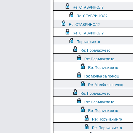
Re: СТАВРИНОЛ?
Re: СТАВРИНОЛ?
Re: СТАВРИНОЛ?
Re: СТАВРИНОЛ?
Поръчахме го
Re: Поръчахме го
Re: Поръчахме го
Re: Поръчахме го
Re: Молба за помощ
Re: Молба за помощ
Re: Поръчахме го
Re: Поръчахме го
Re: Поръчахме го
Re: Поръчахме го
Re: Поръчахме го