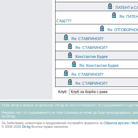
ПАТЕНТ в С
Re: ПАТЕН
САЩ???
Re: ОТГОВОРНО
Re: СТАВРИНОЛ?
Re: СТАВРИНОЛ?
Константин Будев
Re: Константин Будев
Re: СТАВРИНОЛ?
Re: СТАВРИНОЛ?
Клуб :
Clubs.dir.bg е форум за дискусии. Dir.bg не носи отговорност за съдържанието и дос
Никаква част от съдържанието на тази страница не може да бъде репродуцирана, запи
на Dir.bg
За Забележки, коментари и предложения ползвайте формата за
Обратна връзка
|
Моб
© 2006-2026
Dir.bg
Всички права запазени.