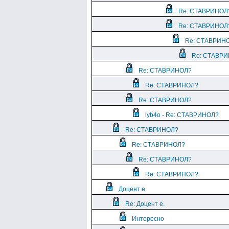
Re: СТАВРИНОЛ
Re: СТАВРИНОЛ
Re: СТАВРИН
Re: СТАВР
Re: СТАВРИНОЛ?
Re: СТАВРИНОЛ?
Re: СТАВРИНОЛ?
lyb4o - Re: СТАВРИНОЛ?
Re: СТАВРИНОЛ?
Re: СТАВРИНОЛ?
Re: СТАВРИНОЛ?
Re: СТАВРИНОЛ?
Доцент е.
Re: Доцент е.
Интересно