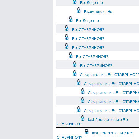
Re: Доцент е.
Възможно е. Но
Re: Доцент е.
Re: СТАВРИНОЛ?
Re: СТАВРИНОЛ?
Re: СТАВРИНОЛ?
Re: СТАВРИНОЛ?
Re: СТАВРИНОЛ?
Лекарство ли е Re: СТАВРИНОЛ
Лекарство ли е Re: СТАВРИН
Лекарство ли е Re: СТАВР
Лекарство ли е Re: СТАВР
Лекарство ли е Re: СТАВРИН
lasi-Лекарство ли е Re:
СТАВРИНОЛ?
lasi-Лекарство ли е Re:
СТАВРИНОЛ?