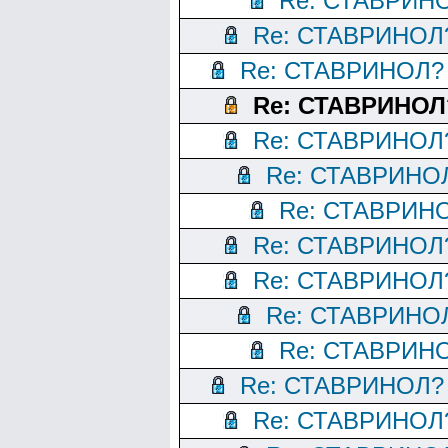
Re: СТАВРИН
Re: СТАВРИНОЛ
Re: СТАВРИНОЛ?
Re: СТАВРИНОЛ
Re: СТАВРИНОЛ
Re: СТАВРИНО
Re: СТАВРИН
Re: СТАВРИНОЛ
Re: СТАВРИНОЛ
Re: СТАВРИНО
Re: СТАВРИН
Re: СТАВРИНОЛ?
Re: СТАВРИНОЛ