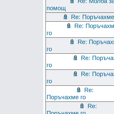
Re: Молба з
помощ
Re: Поръчахме
Re: Поръчах
го
Re: Поръча
го
Re: Поръч
го
Re: Поръч
го
Re:
Поръчахме го
Re:
Поръчахме го