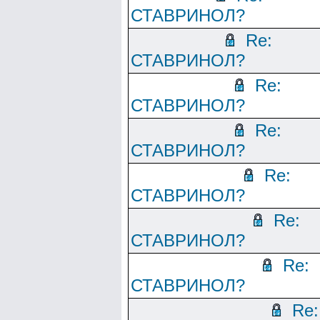
СТАВРИНОЛ?
Re:
СТАВРИНОЛ?
Re:
СТАВРИНОЛ?
Re:
СТАВРИНОЛ?
Re:
СТАВРИНОЛ?
Re:
СТАВРИНОЛ?
Re:
СТАВРИНОЛ?
Re: