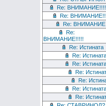
Re: ВНИМАНИЕ!!!!
Re: ВНИМАНИЕ!!!
Re: ВНИМАНИЕ!!
Re:
ВНИМАНИЕ!!!!!
Re: Истината
Re: Истинат
Re: Истинат
Re: Истина
Re: Истин
Re: Истинат
Re: Истина
Re: СТАВРИНОЛ?