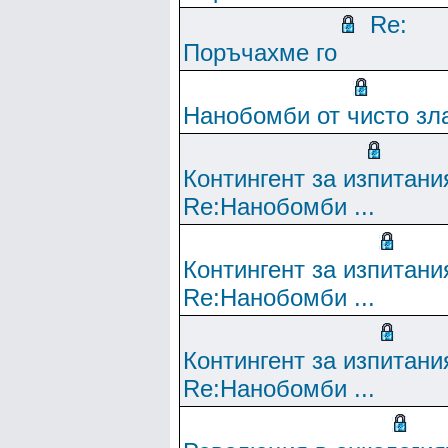
Re:
Поръчахме го
Нанобомби от чисто зл
Контингент за изпитани
Re:Нанобомби ...
Контингент за изпитани
Re:Нанобомби ...
Контингент за изпитани
Re:Нанобомби ...