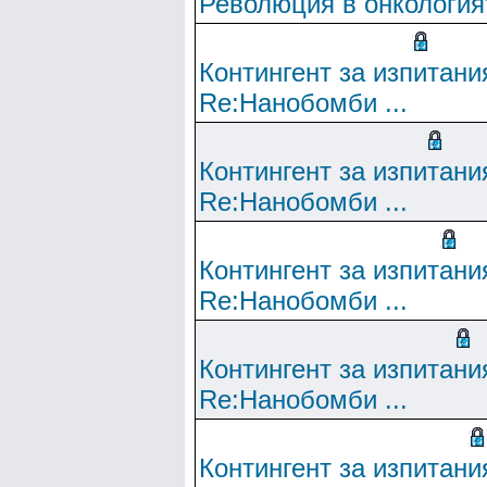
Революция в онкология
Контингент за изпитани
Re:Нанобомби ...
Контингент за изпитани
Re:Нанобомби ...
Контингент за изпитани
Re:Нанобомби ...
Контингент за изпитани
Re:Нанобомби ...
Контингент за изпитани