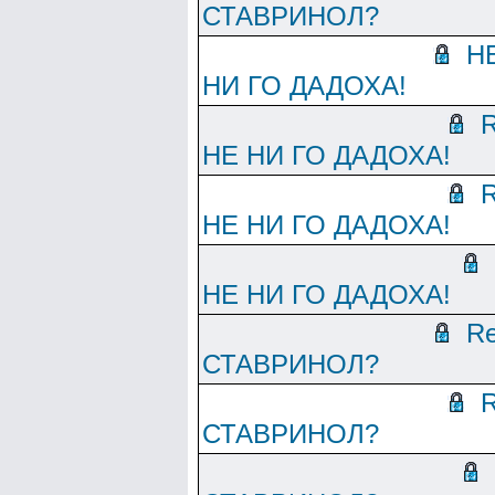
СТАВРИНОЛ?
Н
НИ ГО ДАДОХА!
R
НЕ НИ ГО ДАДОХА!
R
НЕ НИ ГО ДАДОХА!
НЕ НИ ГО ДАДОХА!
Re
СТАВРИНОЛ?
R
СТАВРИНОЛ?