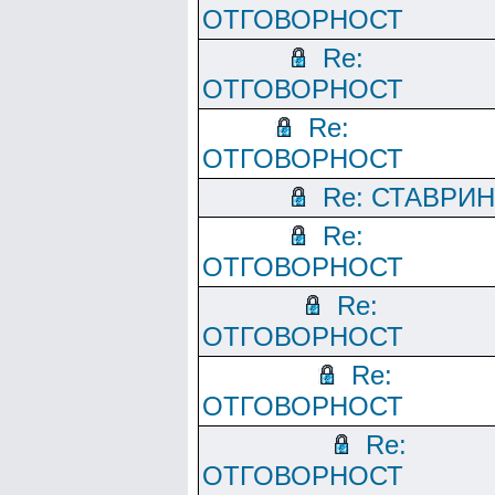
ОТГОВОРНОСТ
Re:
ОТГОВОРНОСТ
Re:
ОТГОВОРНОСТ
Re: СТАВРИ
Re:
ОТГОВОРНОСТ
Re:
ОТГОВОРНОСТ
Re:
ОТГОВОРНОСТ
Re:
ОТГОВОРНОСТ