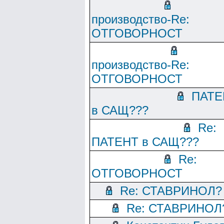
производство-Re:
ОТГОВОРНОСТ
производство-Re:
ОТГОВОРНОСТ
ПАТЕ
в САЩ???
Re:
ПАТЕНТ в САЩ???
Re:
ОТГОВОРНОСТ
Re: СТАВРИНОЛ?
Re: СТАВРИНОЛ