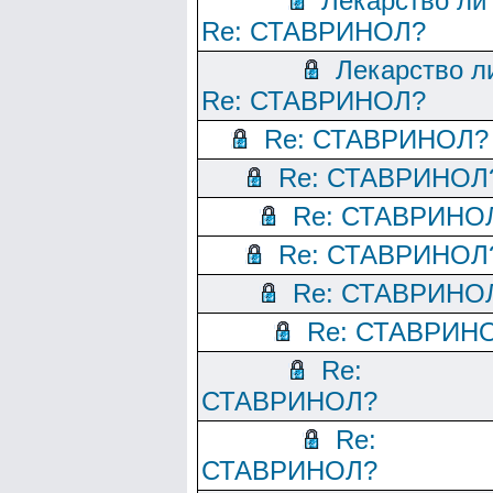
Лекарство ли
Re: СТАВРИНОЛ?
Лекарство л
Re: СТАВРИНОЛ?
Re: СТАВРИНОЛ?
Re: СТАВРИНОЛ
Re: СТАВРИНО
Re: СТАВРИНОЛ
Re: СТАВРИНО
Re: СТАВРИН
Re:
СТАВРИНОЛ?
Re:
СТАВРИНОЛ?