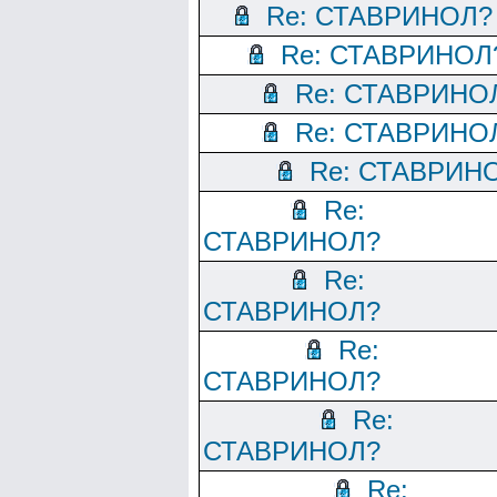
Re: СТАВРИНОЛ?
Re: СТАВРИНОЛ
Re: СТАВРИНО
Re: СТАВРИНО
Re: СТАВРИН
Re:
СТАВРИНОЛ?
Re:
СТАВРИНОЛ?
Re:
СТАВРИНОЛ?
Re:
СТАВРИНОЛ?
Re: