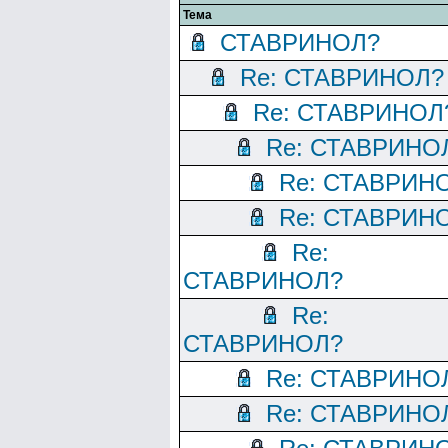
Тема
СТАВРИНОЛ?
Re: СТАВРИНОЛ?
Re: СТАВРИНОЛ
Re: СТАВРИНО
Re: СТАВРИН
Re: СТАВРИН
Re:
СТАВРИНОЛ?
Re:
СТАВРИНОЛ?
Re: СТАВРИНО
Re: СТАВРИНО