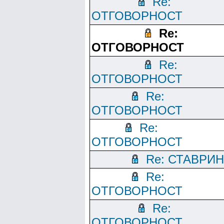
Re:
ОТГОВОРНОСТ
Re:
ОТГОВОРНОСТ
Re:
ОТГОВОРНОСТ
Re:
ОТГОВОРНОСТ
Re:
ОТГОВОРНОСТ
Re: СТАВРИ
Re:
ОТГОВОРНОСТ
Re:
ОТГОВОРНОСТ