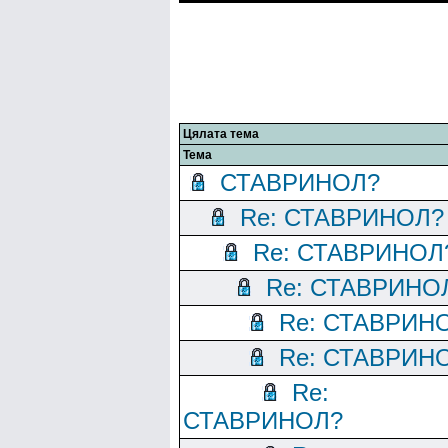
Цялата тема
Тема
СТАВРИНОЛ?
Re: СТАВРИНОЛ?
Re: СТАВРИНОЛ
Re: СТАВРИНО
Re: СТАВРИН
Re: СТАВРИН
Re:
СТАВРИНОЛ?