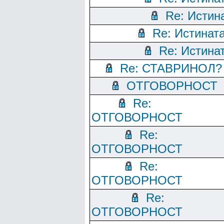
Re: Истин
Re: Истинат
Re: Истина
Re: СТАВРИНОЛ?
ОТГОВОРНОСТ
Re:
ОТГОВОРНОСТ
Re:
ОТГОВОРНОСТ
Re:
ОТГОВОРНОСТ
Re:
ОТГОВОРНОСТ