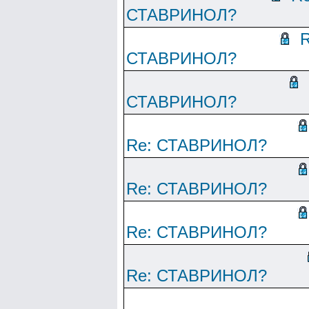
СТАВРИНОЛ?
R
СТАВРИНОЛ?
СТАВРИНОЛ?
Re: СТАВРИНОЛ?
Re: СТАВРИНОЛ?
Re: СТАВРИНОЛ?
Re: СТАВРИНОЛ?