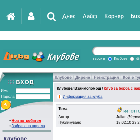
Днес
Лайф
Корнер
Биз
IT
DirTV
Impressio
търси в
Клубове
di
Клубове
Дирене
Регистрация
Кой е ту
Games
Клубове
/
Взаимопомощ
/
Клуб за борба с ра
Име
Парола
Информация за клуба
Тема
Re: ОТ
Автор
Julian
(Нере
•
Нов потребител
Публикувано
18.02.10 23:
•
Забравена парола
Клубове