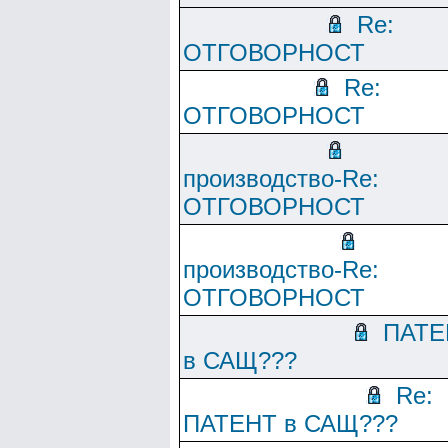
Re:
ОТГОВОРНОСТ
Re:
ОТГОВОРНОСТ
производство-Re:
ОТГОВОРНОСТ
производство-Re:
ОТГОВОРНОСТ
ПАТЕ
в САЩ???
Re:
ПАТЕНТ в САЩ???