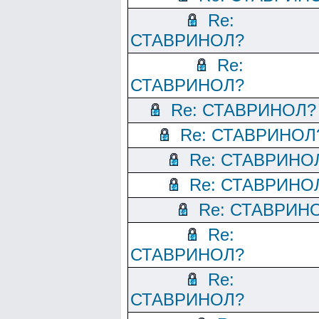
Re:
СТАВРИНОЛ?
Re:
СТАВРИНОЛ?
Re: СТАВРИНОЛ?
Re: СТАВРИНОЛ
Re: СТАВРИНО
Re: СТАВРИНО
Re: СТАВРИН
Re:
СТАВРИНОЛ?
Re:
СТАВРИНОЛ?