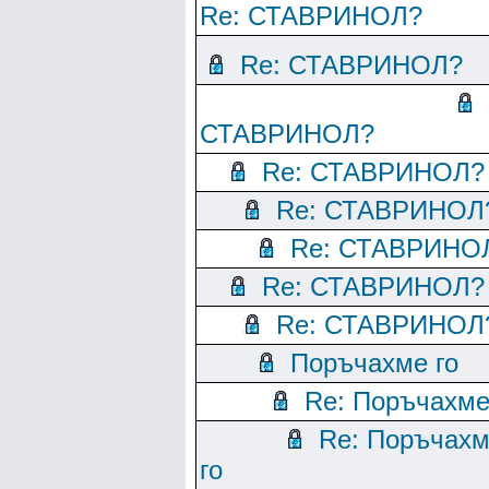
Re: СТАВРИНОЛ?
Re: СТАВРИНОЛ?
СТАВРИНОЛ?
Re: СТАВРИНОЛ?
Re: СТАВРИНОЛ
Re: СТАВРИНО
Re: СТАВРИНОЛ?
Re: СТАВРИНОЛ
Поръчахме го
Re: Поръчахме
Re: Поръчах
го