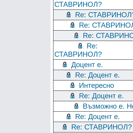
СТАВРИНОЛ?
Re: СТАВРИНОЛ
Re: СТАВРИНО
Re: СТАВРИН
Re:
СТАВРИНОЛ?
Доцент е.
Re: Доцент е.
Интересно
Re: Доцент е.
Възможно е. Н
Re: Доцент е.
Re: СТАВРИНОЛ?