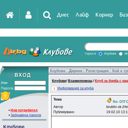
Днес
Лайф
Корнер
Биз
IT
DirTV
Impressio
търси в
Клубове
di
Клубове
Дирене
Регистрация
Кой е ту
Games
Клубове
/
Взаимопомощ
/
Клуб за борба с ра
Име
Парола
Информация за клуба
Тема
Re: ОТ
Автор
bruklin ok
(Н
•
Нов потребител
Публикувано
19.02.10 13:
•
Забравена парола
Клубове