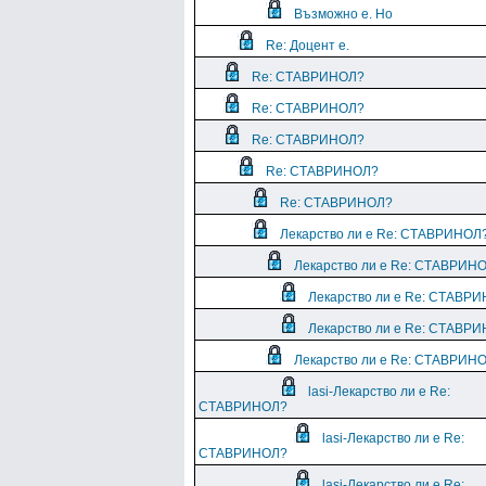
Възможно е. Но
Re: Доцент е.
Re: СТАВРИНОЛ?
Re: СТАВРИНОЛ?
Re: СТАВРИНОЛ?
Re: СТАВРИНОЛ?
Re: СТАВРИНОЛ?
Лекарство ли е Re: СТАВРИНОЛ
Лекарство ли е Re: СТАВРИН
Лекарство ли е Re: СТАВР
Лекарство ли е Re: СТАВР
Лекарство ли е Re: СТАВРИН
lasi-Лекарство ли е Re:
СТАВРИНОЛ?
lasi-Лекарство ли е Re:
СТАВРИНОЛ?
lasi-Лекарство ли е Re: