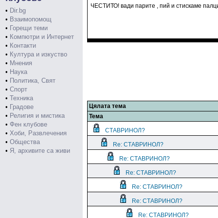
ЧЕСТИТО! вади парите , пий и стискаме палц
•
Dir.bg
•
Взаимопомощ
•
Горещи теми
•
Компютри и Интернет
•
Контакти
•
Култура и изкуство
•
Мнения
•
Наука
•
Политика, Свят
•
Спорт
•
Техника
Цялата тема
•
Градове
•
Религия и мистика
Тема
•
Фен клубове
СТАВРИНОЛ?
•
Хоби, Развлечения
•
Общества
Re: СТАВРИНОЛ?
•
Я, архивите са живи
Re: СТАВРИНОЛ?
Re: СТАВРИНОЛ?
Re: СТАВРИНОЛ?
Re: СТАВРИНОЛ?
Re: СТАВРИНОЛ?