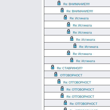
Re: ВНИМАНИЕ!!!!!
Re: ВНИМАНИЕ!!!!!
Re: Истината
Re: Истината
Re: Истината
Re: Истината
Re: Истината
Re: Истината
Re: Истината
Re: СТАВРИНОЛ?
ОТГОВОРНОСТ
Re: ОТГОВОРНОСТ
Re: ОТГОВОРНОСТ
Re: ОТГОВОРНОСТ
Re: ОТГОВОРНОСТ